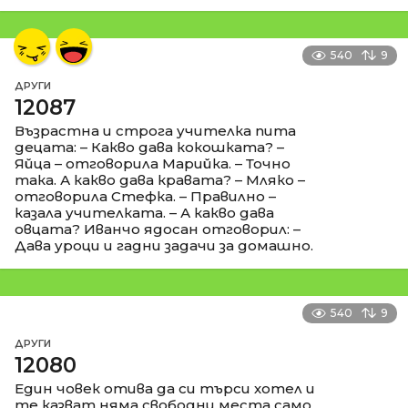
540
9
ДРУГИ
12087
Възрастна и строга учителка пита
децата: – Какво дава кокошката? –
Яйца – отговорила Марийка. – Точно
така. А какво дава кравата? – Мляко –
отговорила Стефка. – Правилно –
казала учителката. – А какво дава
овцата? Иванчо ядосан отговорил: –
Дава уроци и гадни задачи за домашно.
540
9
ДРУГИ
12080
Един човек отива да си търси хотел и
те казват няма свободни места само