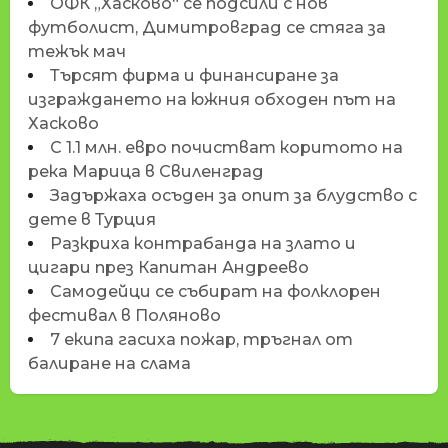
ОФК „Хасково“ се подсили с нов
футболист, Димитровград се стяга за
тежък мач
Търсят фирма и финансиране за
изграждането на южния обходен път на
Хасково
С 1.1 млн. евро почистват коритото на
река Марица в Свиленград
Задържаха осъден за опит за блудство с
дете в Турция
Разкриха контрабанда на злато и
цигари през Капитан Андреево
Самодейци се събират на фолклорен
фестивал в Поляново
7 екипа гасиха пожар, тръгнал от
балиране на слама