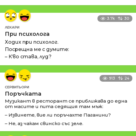
3.7k
30
ЛЕКАРИ
При психолога
Ходих при психолог.
Посрещна ме с думите:
– К’во става, луд?
913
24
СЕРВИТЬОРИ
Поръчката
Музикант в ресторант се приближава до една
от масите и пита седящия там мъж:
– Извинете, вие ли поръчахте Паганини?
– Не, аз чакам свинско със зеле.