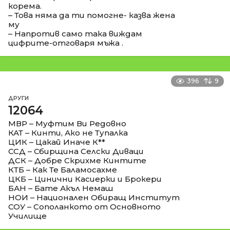
корема.
– Това няма да ти помогне- казва жена
му
– Напротив само така виждам
цифрите-отговаря мъжа .
396
9
ДРУГИ
12064
МВР – Муфтим Ви Редовно
КАТ – Кинти, Ако не Тупалка
ЦИК – Цакай Иначе К**
ССД – Сбирщина Селски Диваци
ДСК – Добре Скрихме Кинтите
КТБ – Как Те Баламосахме
ЦКБ – Цинични Касиерки и Брокери
БАН – Бате Акъл Немаш
НОИ – Национален Обиращ Институт
СОУ – Сополанкото от Основното
Училище