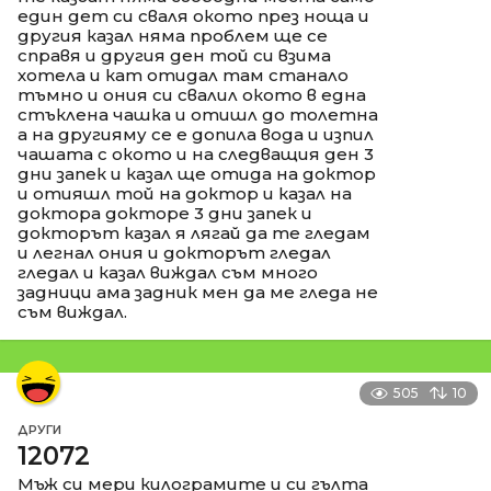
един дет си сваля окото през ноща и
другия казал няма проблем ще се
справя и другия ден той си взима
хотела и кат отидал там станало
тъмно и ония си свалил окото в една
стъклена чашка и отишл до толетна
а на другияму се е допила вода и изпил
чашата с окото и на следващия ден 3
дни запек и казал ще отида на доктор
и отияшл той на доктор и казал на
доктора докторе 3 дни запек и
докторът казал я лягай да те гледам
и легнал ония и докторът гледал
гледал и казал виждал съм много
задници ама задник мен да ме гледа не
съм виждал.
505
10
ДРУГИ
12072
Мъж си мери килограмите и си гълта