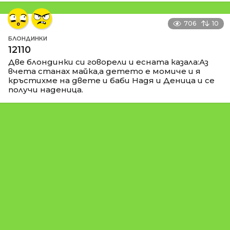
706
10
БЛОНДИНКИ
12110
Две блондинки си говорели и есната казала:Аз
вчета станах майка,а детето е момиче и я
кръстихме на двете и баби Надя и Деница и се
получи наденица.