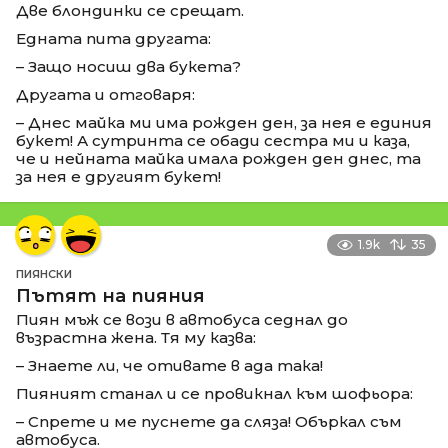
Две блондинки се срещат.
Едната пита другата:
– Защо носиш два букета?
Другата и отговаря:
– Днес майка ми има рожден ден, за нея е единия
букет! А сутринта се обади сестра ми и каза,
че и нейната майка имала рожден ден днес, та
за нея е другият букет!
1.9k
35
ПИЯНСКИ
Пътят на пияния
Пиян мъж се вози в автобуса седнал до
възрастна жена. Тя му казва:
– Знаете ли, че отивате в ада така!
Пияният станал и се провикнал към шофьора:
– Спрете и ме пуснете да сляза! Объркал съм
автобуса.