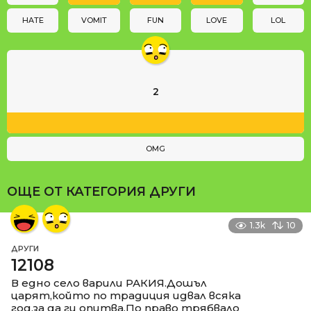
o
n
HATE
VOMIT
FUN
LOVE
LOL
2
OMG
ОЩЕ ОТ КАТЕГОРИЯ
ДРУГИ
1.3k
10
ДРУГИ
12108
В едно село варили РАКИЯ.Дошъл
царят,който по традиция идвал всяка
год.за да ги опитва.По право трябвало