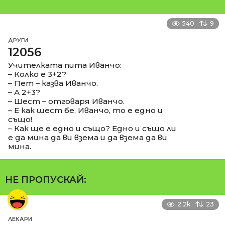
540
9
ДРУГИ
12056
Учителката пита Иванчо:
– Колко е 3+2?
– Пет – казва Иванчо.
– А 2+3?
– Шест – отговаря Иванчо.
– Е как шест бе, Иванчо, то е едно и
също!
– Как ще е едно и също? Едно и също ли
е да мина да ви взема и да взема да ви
мина.
НЕ ПРОПУСКАЙ:
2.2k
23
ЛЕКАРИ