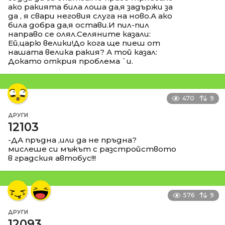
ако ракията била лоша да,я задържи за
да , я свари неговия слуга на ново.А ако
била добра да,я остави.И пил-пил
направо се олял.Селяните казали:
Ей,царю велики!До кога ще пиеш от
нашата велика ракия? А той казал:
Докато открия проблема `и.
470
9
ДРУГИ
12103
-ДА пръдна ,или да не пръдна?
мислеше си мъжът с разстройството
в градския автобус!!!
576
9
ДРУГИ
12093