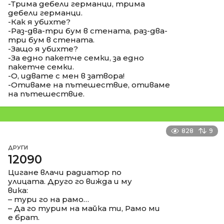
-Трима дебели германци, трима
дебели германци.
-Как я убихте?
-Раз-два-три бум в стената, раз-два-
три бум в стената.
-Защо я убихте?
-За едно пакетче семки, за едно
пакетче семки.
-О, идвате с мен в затвора!
-Отиваме на пътешествие, отиваме
на пътешествие.
828
9
ДРУГИ
12090
Цигане влачи радиатор по
улицата. Друго го вижда и му
вика:
– тури го на рамо…
– Да го турим на майка ти, Рамо ми
е брат.