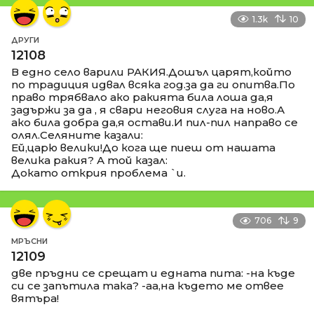
1.3k
10
ДРУГИ
12108
В едно село варили РАКИЯ.Дошъл царят,който
по традиция идвал всяка год.за да ги опитва.По
право трябвало ако ракията била лоша да,я
задържи за да , я свари неговия слуга на ново.А
ако била добра да,я остави.И пил-пил направо се
олял.Селяните казали:
Ей,царю велики!До кога ще пиеш от нашата
велика ракия? А той казал:
Докато открия проблема `и.
706
9
МРЪСНИ
12109
две пръдни се срещат и едната пита: -на къде
си се запътила така? -аа,на където ме отвее
вятъра!