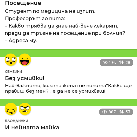
Посещение
Студент по медицина на изпит.
Професорът го пита:
– Какво трябва да знае най-вече лекарят,
преди да тръгне на посещение при болния?
– Адреса му.
1.9k
28
СЕМЕЙНИ
Без усмивки!
Най-важното, когато жена те попита“Какво ще
правиш без мен?“, е да не се усмихваш!
887
33
БЛОНДИНКИ
И нейната майка