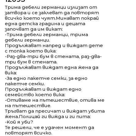
Трима дебели германци излизат от
затвора и се заклеват да повторят
всичко което чуят.Минават покрай
една детска градина и децата
започват да им викат:
-Трима дебели германци, трима
дебели германци.
Продължават напред и виждат дете
с топка което вика:
-Раз-два-три бум в стената, раз-два-
три бум в стената.
Продължават виждат една жена да
вика:
-За едно пакетче семки, за едно
пакетче семки.
Продължават и виждат едно
семейство което вика:
-Отиваме на пътешествие, отива ме
на пътешествие.
Тръгват да пресичат и виждат убита
жена.Полицай ги вижда и ги пита:
-Koй я уби?
Те решели, че е удачен момент да
повторят всичко.