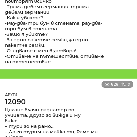
повторят всичко.
-Трима дебели германци, трима
дебели германци.
-Как я убихте?
-Раз-два-три бум в стената, раз-два-
три бум в стената.
-Защо я убихте?
-За едно пакетче семки, за едно
пакетче семки.
-О, идвате с мен в затвора!
-Отиваме на пътешествие, отиваме
на пътешествие.
828
9
ДРУГИ
12090
Цигане влачи радиатор по
улицата. Друго го вижда и му
вика:
– тури го на рамо…
– Да го турим на майка ти, Рамо ми