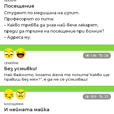
ЛЕКАРИ
Посещение
Студент по медицина на изпит.
Професорът го пита:
– Какво трябва да знае най-вече лекарят,
преди да тръгне на посещение при болния?
– Адреса му.
1.9k
28
СЕМЕЙНИ
Без усмивки!
Най-важното, когато жена те попита“Какво ще
правиш без мен?“, е да не се усмихваш!
959
33
БЛОНДИНКИ
И нейната майка