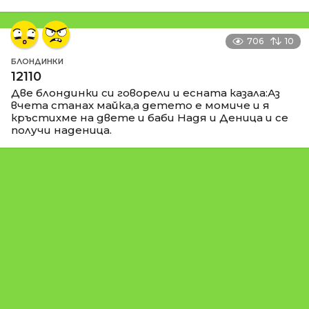
706
10
БЛОНДИНКИ
12110
Две блондинки си говорели и есната казала:Аз
вчета станах майка,а детето е момиче и я
кръстихме на двете и баби Надя и Деница и се
получи наденица.