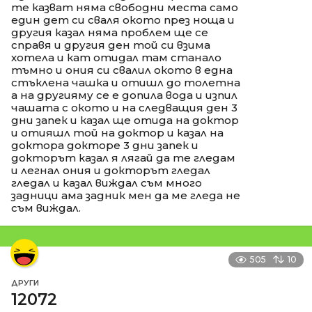
те казват няма свободни места само
един дет си сваля окото през ноща и
другия казал няма проблем ще се
справя и другия ден той си взима
хотела и кат отидал там станало
тъмно и ония си свалил окото в една
стъклена чашка и отишл до толетна
а на другияму се е допила вода и изпил
чашата с окото и на следващия ден 3
дни запек и казал ще отида на доктор
и отияшл той на доктор и казал на
доктора докторе 3 дни запек и
докторът казал я лягай да те гледам
и легнал ония и докторът гледал
гледал и казал виждал съм много
задници ама задник мен да ме гледа не
съм виждал.
505
10
ДРУГИ
12072