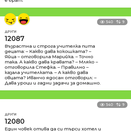
е брат.
540
9
ДРУГИ
12087
Възрастна и строга учителка пита
децата: – Какво дава кокошката? –
Яйца – отговорила Марийка. – Точно
така. А какво дава кравата? – Мляко –
отговорила Стефка. – Правилно –
казала учителката. – А какво дава
овцата? Иванчо ядосан отговорил: –
Дава уроци и гадни задачи за домашно.
540
9
ДРУГИ
12080
Един човек отива да си търси хотел и