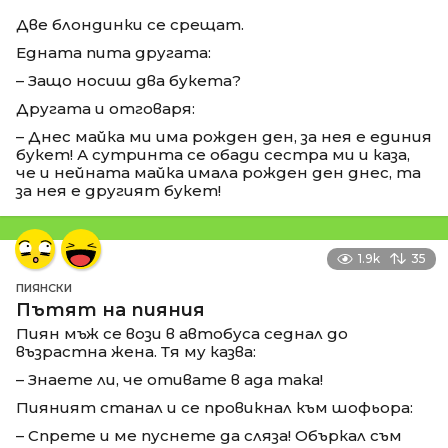
Две блондинки се срещат.
Едната пита другата:
– Защо носиш два букета?
Другата и отговаря:
– Днес майка ми има рожден ден, за нея е единия
букет! А сутринта се обади сестра ми и каза,
че и нейната майка имала рожден ден днес, та
за нея е другият букет!
1.9k
35
ПИЯНСКИ
Пътят на пияния
Пиян мъж се вози в автобуса седнал до
възрастна жена. Тя му казва:
– Знаете ли, че отивате в ада така!
Пияният станал и се провикнал към шофьора:
– Спрете и ме пуснете да сляза! Объркал съм