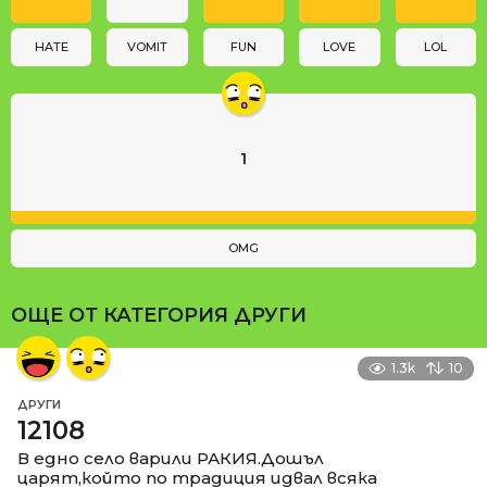
o
n
HATE
VOMIT
FUN
LOVE
LOL
1
OMG
ОЩЕ ОТ КАТЕГОРИЯ
ДРУГИ
1.3k
10
ДРУГИ
12108
В едно село варили РАКИЯ.Дошъл
царят,който по традиция идвал всяка