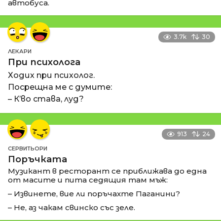
автобуса.
3.7k
30
ЛЕКАРИ
При психолога
Ходих при психолог.
Посрещна ме с думите:
– К’во става, луд?
913
24
СЕРВИТЬОРИ
Поръчката
Музикант в ресторант се приближава до една
от масите и пита седящия там мъж:
– Извинете, вие ли поръчахте Паганини?
– Не, аз чакам свинско със зеле.