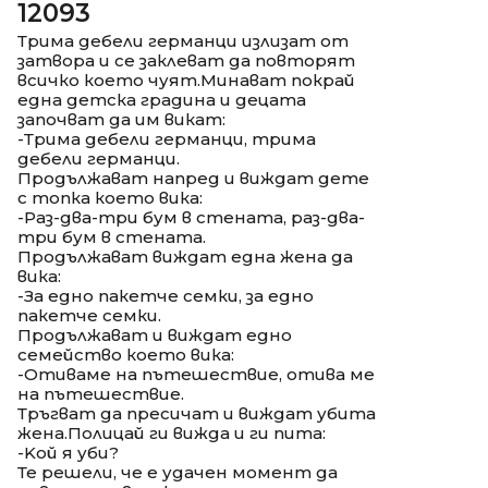
12093
Трима дебели германци излизат от
затвора и се заклеват да повторят
всичко което чуят.Минават покрай
една детска градина и децата
започват да им викат:
-Трима дебели германци, трима
дебели германци.
Продължават напред и виждат дете
с топка което вика:
-Раз-два-три бум в стената, раз-два-
три бум в стената.
Продължават виждат една жена да
вика:
-За едно пакетче семки, за едно
пакетче семки.
Продължават и виждат едно
семейство което вика:
-Отиваме на пътешествие, отива ме
на пътешествие.
Тръгват да пресичат и виждат убита
жена.Полицай ги вижда и ги пита:
-Koй я уби?
Те решели, че е удачен момент да