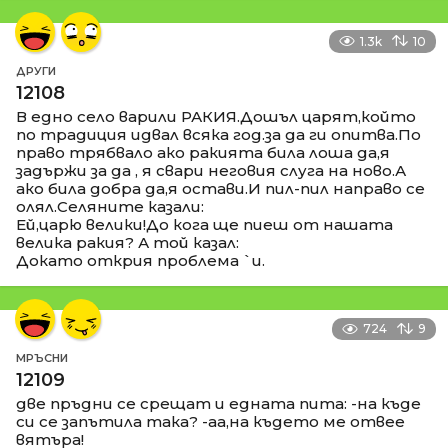
1.3k
10
ДРУГИ
12108
В едно село варили РАКИЯ.Дошъл царят,който
по традиция идвал всяка год.за да ги опитва.По
право трябвало ако ракията била лоша да,я
задържи за да , я свари неговия слуга на ново.А
ако била добра да,я остави.И пил-пил направо се
олял.Селяните казали:
Ей,царю велики!До кога ще пиеш от нашата
велика ракия? А той казал:
Докато открия проблема `и.
724
9
МРЪСНИ
12109
две пръдни се срещат и едната пита: -на къде
си се запътила така? -аа,на където ме отвее
вятъра!