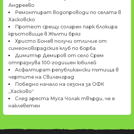
Андреево
Ремонтират водопроводи по селата в
Хасковско
Протест срещу соларен парк блокира
кръстовище в Жълти бряг
Христо Бонев получи отличие от
симеоновградския клуб по борба
Димитър Демиров от село Срем
отпразнува 100-годишен юбилей
Асфалтират републикански пътища в
чертите на Свиленград
Победно начало на сезона за ОФК
„Хасково“
След ареста Муса Чолак твърди, че е
наклеветен