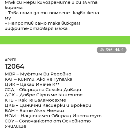
Мъж си мери килограмите и си гълта
корема.
– Това няма да ти помогне- казва жена
му
– Напротив само така виждам
цифрите-отговаря мъжа .
396
9
ДРУГИ
12064
МВР – Муфтим Ви Редовно
КАТ – Кинти, Ако не Тупалка
ЦИК – Цакай Иначе К**
ССД – Сбирщина Селски Диваци
ДСК – Добре Скрихме Кинтите
КТБ – Как Те Баламосахме
ЦКБ – Цинични Касиерки и Брокери
БАН – Бате Акъл Немаш
НОИ – Национален Обиращ Институт
СОУ – Сополанкото от Основното
Училище