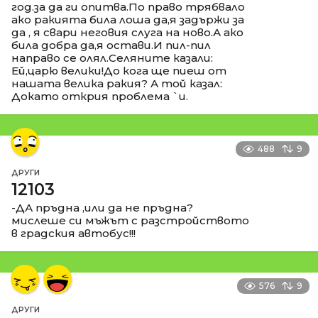
год.за да ги опитва.По право трябвало
ако ракията била лоша да,я задържи за
да , я свари неговия слуга на ново.А ако
била добра да,я остави.И пил-пил
направо се олял.Селяните казали:
Ей,царю велики!До кога ще пиеш от
нашата велика ракия? А той казал:
Докато открия проблема `и.
488
9
ДРУГИ
12103
-ДА пръдна ,или да не пръдна?
мислеше си мъжът с разстройството
в градския автобус!!!
576
9
ДРУГИ