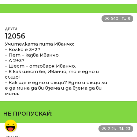
540
9
ДРУГИ
12056
Учителката пита Иванчо:
– Колко е 3+2?
– Пет – казва Иванчо.
– А 2+3?
– Шест – отговаря Иванчо.
– Е как шест бе, Иванчо, то е едно и
също!
– Как ще е едно и също? Едно и също ли
е да мина да ви взема и да взема да ви
мина.
НЕ ПРОПУСКАЙ:
2.2k
23