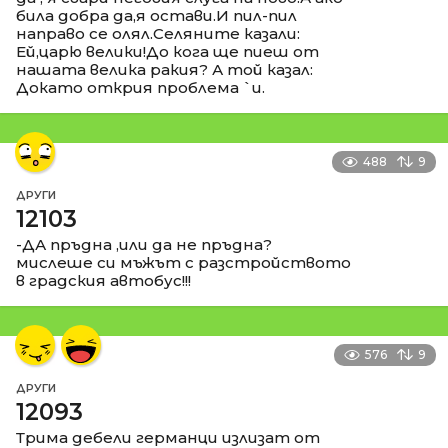
била добра да,я остави.И пил-пил
направо се олял.Селяните казали:
Ей,царю велики!До кога ще пиеш от
нашата велика ракия? А той казал:
Докато открия проблема `и.
488
9
ДРУГИ
12103
-ДА пръдна ,или да не пръдна?
мислеше си мъжът с разстройството
в градския автобус!!!
576
9
ДРУГИ
12093
Трима дебели германци излизат от