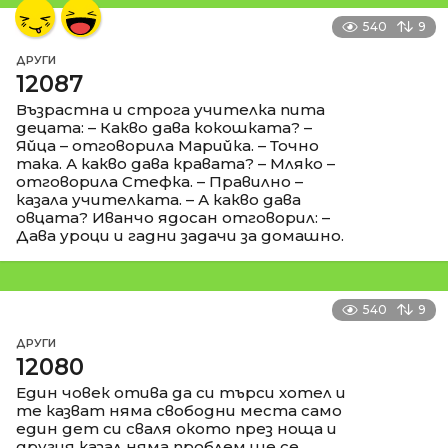
540
9
ДРУГИ
12087
Възрастна и строга учителка пита
децата: – Какво дава кокошката? –
Яйца – отговорила Марийка. – Точно
така. А какво дава кравата? – Мляко –
отговорила Стефка. – Правилно –
казала учителката. – А какво дава
овцата? Иванчо ядосан отговорил: –
Дава уроци и гадни задачи за домашно.
540
9
ДРУГИ
12080
Един човек отива да си търси хотел и
те казват няма свободни места само
един дет си сваля окото през ноща и
другия казал няма проблем ще се