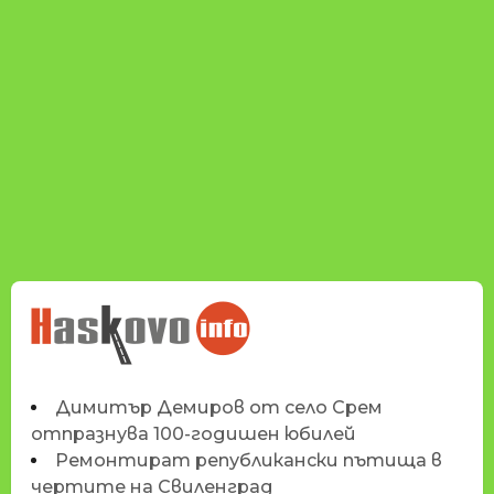
НОВИНИТЕ НА
HASKOVO.INFO
Димитър Демиров от село Срем
отпразнува 100-годишен юбилей
Ремонтират републикански пътища в
чертите на Свиленград