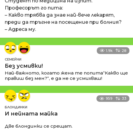
Студент по медицина на изпит.
Професорът го пита:
– Какво трябва да знае най-вече лекарят,
преди да тръгне на посещение при болния?
– Адреса му.
1.9k
28
СЕМЕЙНИ
Без усмивки!
Най-важното, когато жена те попита“Какво ще
правиш без мен?“, е да не се усмихваш!
959
33
БЛОНДИНКИ
И нейната майка
Две блондинки се срещат.