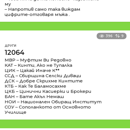
му
– Напротив само така виждам
цифрите-отговаря мъжа .
396
9
ДРУГИ
12064
МВР – Муфтим Ви Редовно
КАТ – Кинти, Ако не Тупалка
ЦИК – Цакай Иначе К**
ССД – Сбирщина Селски Диваци
ДСК – Добре Скрихме Кинтите
КТБ – Как Те Баламосахме
ЦКБ – Цинични Касиерки и Брокери
БАН – Бате Акъл Немаш
НОИ – Национален Обиращ Институт
СОУ – Сополанкото от Основното
Училище