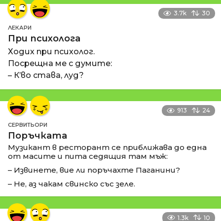
3.7k
30
ЛЕКАРИ
При психолога
Ходих при психолог.
Посрещна ме с думите:
– К’во става, луд?
913
24
СЕРВИТЬОРИ
Поръчката
Музикант в ресторант се приближава до една
от масите и пита седящия там мъж:
– Извинете, вие ли поръчахте Паганини?
– Не, аз чакам свинско със зеле.
1.3k
10