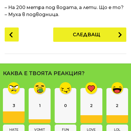
a
t
п
– На 200 метра под водата, а лети. Що е то?
i
р
– Муха в подводница.
е
д
P
СЛЕДВАЩ
и
o
1
s
8
t
г
P
о
a
д
КАКВА Е ТВОЯТА РЕАКЦИЯ?
g
и
i
н
n
и
п
a
р
3
1
0
2
2
t
е
i
д
o
и
n
HATE
VOMIT
FUN
LOVE
LOL