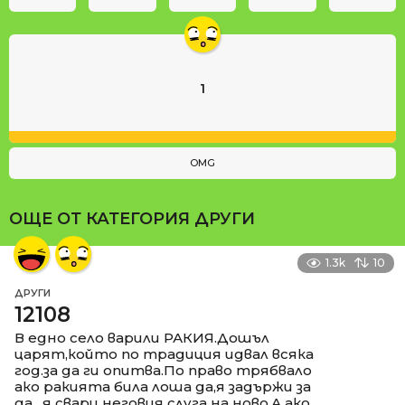
1
OMG
ОЩЕ ОТ КАТЕГОРИЯ
ДРУГИ
1.3k
10
ДРУГИ
12108
В едно село варили РАКИЯ.Дошъл
царят,който по традиция идвал всяка
год.за да ги опитва.По право трябвало
ако ракията била лоша да,я задържи за
да , я свари неговия слуга на ново.А ако