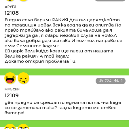
ДРУГИ
12108
В едно село варили РАКИЯ.Дошъл царят,който
по традиция идвал всяка год.за да ги опитва.По
право трябвало ако ракията била лоша да,я
задържи за да , я свари неговия слуга на ново.А
ако била добра да,я остави.И пил-пил направо се
олял.Селяните казали:
Ей,царю велики!До кога ще пиеш от нашата
велика ракия? А той казал:
Докато открия проблема `и.
724
9
МРЪСНИ
12109
две пръдни се срещат и едната пита: -на къде
си се запътила така? -аа,на където ме отвее
вятъра!