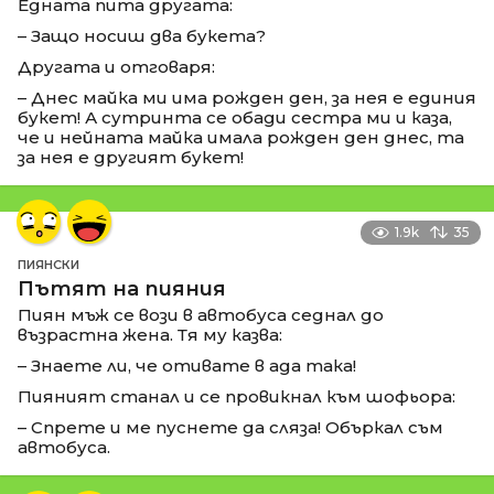
Едната пита другата:
– Защо носиш два букета?
Другата и отговаря:
– Днес майка ми има рожден ден, за нея е единия
букет! А сутринта се обади сестра ми и каза,
че и нейната майка имала рожден ден днес, та
за нея е другият букет!
1.9k
35
ПИЯНСКИ
Пътят на пияния
Пиян мъж се вози в автобуса седнал до
възрастна жена. Тя му казва:
– Знаете ли, че отивате в ада така!
Пияният станал и се провикнал към шофьора:
– Спрете и ме пуснете да сляза! Объркал съм
автобуса.