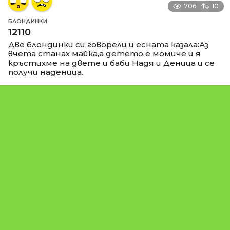
706
10
БЛОНДИНКИ
12110
Две блондинки си говорели и есната казала:Аз
вчета станах майка,а детето е момиче и я
кръстихме на двете и баби Надя и Деница и се
получи наденица.