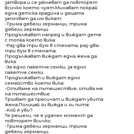
затвора и се заклеват да повторят
всичко което чуят.Минават покрай
една детска градина и децата
започват да им викат:
-Трима дебели германци, трима
дебели германци.
Продължават напред и виждат дете
с топка което вика:
-Раз-два-три бум в стената, раз-два-
три бум в стената.
Продължават виждат една жена да
вика:
-За едно пакетче семки, за едно
пакетче семки.
Продължават и виждат едно
семейство което вика:
-Отиваме на пътешествие, отива ме
на пътешествие.
Тръгват да пресичат и виждат убита
жена.Полицай ги вижда и ги пита:
-Koй я уби?
Те решели, че е удачен момент да
повторят всичко.
-Трима дебели германци, трима
дебели германци.