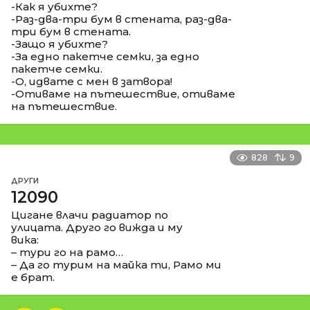
-Как я убихте?
-Раз-два-три бум в стената, раз-два-
три бум в стената.
-Защо я убихте?
-За едно пакетче семки, за едно
пакетче семки.
-О, идвате с мен в затвора!
-Отиваме на пътешествие, отиваме
на пътешествие.
828
9
ДРУГИ
12090
Цигане влачи радиатор по
улицата. Друго го вижда и му
вика:
– тури го на рамо…
– Да го турим на майка ти, Рамо ми
е брат.