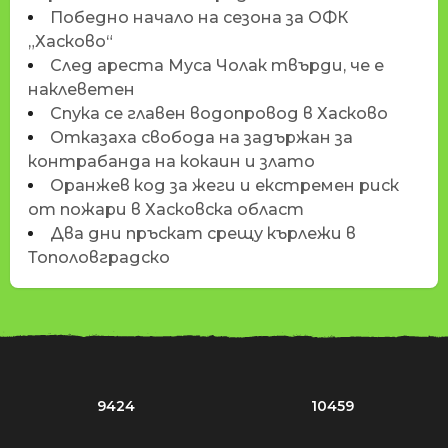
Победно начало на сезона за ОФК
„Хасково“
След ареста Муса Чолак твърди, че е
наклеветен
Спука се главен водопровод в Хасково
Отказаха свобода на задържан за
контрабанда на кокаин и злато
Оранжев код за жеги и екстремен риск
от пожари в Хасковска област
Два дни пръскат срещу кърлежи в
Тополовградско
9424
10459