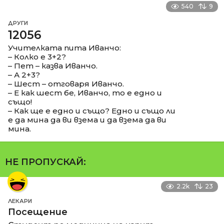
540
9
ДРУГИ
12056
Учителката пита Иванчо:
– Колко е 3+2?
– Пет – казва Иванчо.
– А 2+3?
– Шест – отговаря Иванчо.
– Е как шест бе, Иванчо, то е едно и
също!
– Как ще е едно и също? Едно и също ли
е да мина да ви взема и да взема да ви
мина.
НЕ ПРОПУСКАЙ:
2.2k
23
ЛЕКАРИ
Посещение