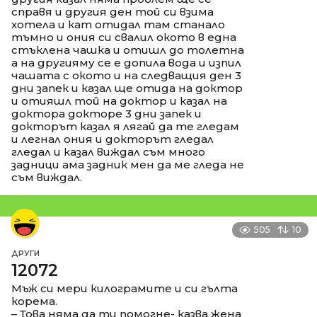
справя и другия ден той си взима
хотела и кат отидал там станало
тъмно и ония си свалил окото в една
стъклена чашка и отишл до толетна
а на другияму се е допила вода и изпил
чашата с окото и на следващия ден 3
дни запек и казал ще отида на доктор
и отияшл той на доктор и казал на
доктора докторе 3 дни запек и
докторът казал я лягай да те гледам
и легнал ония и докторът гледал
гледал и казал виждал съм много
задници ама задник мен да ме гледа не
съм виждал.
505
10
ДРУГИ
12072
Мъж си мери килограмите и си гълта
корема.
– Това няма да ти помогне- казва жена