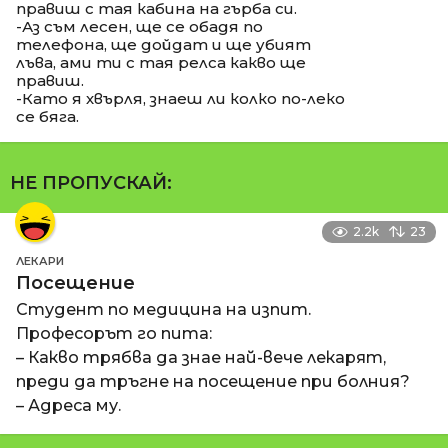
правиш с тая кабина на гърба си.
-Аз съм лесен, ще се обадя по
телефона, ще дойдат и ще убият
лъва, ами ти с тая релса какво ще
правиш.
-Като я хвърля, знаеш ли колко по-леко
се бяга.
НЕ ПРОПУСКАЙ:
2.2k
23
ЛЕКАРИ
Посещение
Студент по медицина на изпит.
Професорът го пита:
– Какво трябва да знае най-вече лекарят,
преди да тръгне на посещение при болния?
– Адреса му.