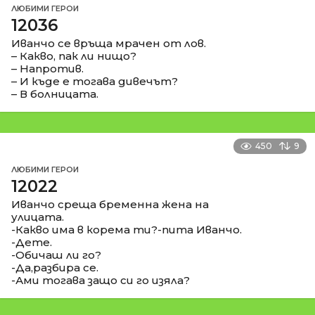
ЛЮБИМИ ГЕРОИ
12036
Иванчо се връща мрачен от лов.
– Какво, пак ли нищо?
– Напротив.
– И къде е тогава дивечът?
– В болницата.
450
9
ЛЮБИМИ ГЕРОИ
12022
Иванчо среща бременна жена на
улицата.
-Какво има в корема ти?-пита Иванчо.
-Дете.
-Обичаш ли го?
-Да,разбира се.
-Ами тогава защо си го изяла?