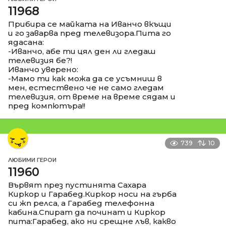
11968
Прибира се майката на Иванчо вкъщи
и го заварва пред телевизора.Пита го
ядасана:
-Иванчо, абе ти цял ден ли гледаш
телевизия бе?!
Иванчо уверено:
-Мамо ти как можа да се усъмниш в
мен, естествено че не само гледам
телевизия, от време на време сядам и
пред компютъра!!
739
10
ЛЮБИМИ ГЕРОИ
11960
Вървят през пустинята Сахара
Киркор и Гарабед.Киркор носи на гърба
си жп релса, а Гарабед телефонна
кабина.Спират да починат и Киркор
пита:Гарабед, ако ни срещне лъв, какво