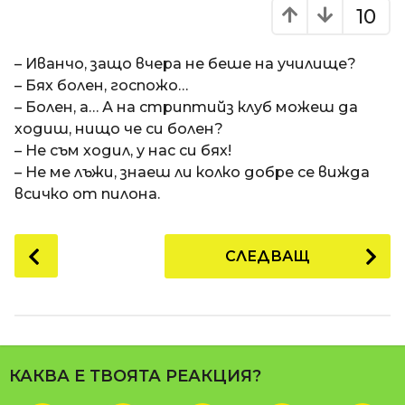
o
10
п
m
р
a
t
– Иванчо, защо вчера не беше на училище?
е
i
– Бях болен, госпожо…
д
– Болен, а… А на стриптийз клуб можеш да
и
ходиш, нищо че си болен?
1
– Не съм ходил, у нас си бях!
3
– Не ме лъжи, знаеш ли колко добре се вижда
г
всичко от пилона.
о
д
и
P
СЛЕДВАЩ
н
o
и
s
п
t
р
P
е
a
д
КАКВА Е ТВОЯТА РЕАКЦИЯ?
g
и