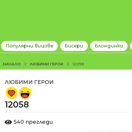
Популярни вицове
Бисери
Блондинки
ЛЮБИМИ ГЕРОИ
НАЧАЛО
12058
ЛЮБИМИ ГЕРОИ
1
3
г
12058
о
д
и
о
540
прегледи
т
н
d
и