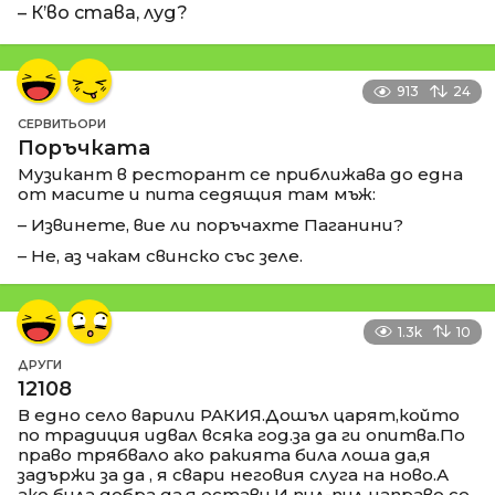
– К’во става, луд?
913
24
СЕРВИТЬОРИ
Поръчката
Музикант в ресторант се приближава до една
от масите и пита седящия там мъж:
– Извинете, вие ли поръчахте Паганини?
– Не, аз чакам свинско със зеле.
1.3k
10
ДРУГИ
12108
В едно село варили РАКИЯ.Дошъл царят,който
по традиция идвал всяка год.за да ги опитва.По
право трябвало ако ракията била лоша да,я
задържи за да , я свари неговия слуга на ново.А
ако била добра да,я остави.И пил-пил направо се