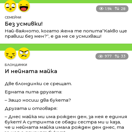
1.9k
28
СЕМЕЙНИ
Без усмивки!
Най-важното, когато жена те попита“Какво ще
правиш без мен?“, е да не се усмихваш!
977
33
БЛОНДИНКИ
И нейната майка
Две блондинки се срещат.
Едната пита другата:
– Защо носиш два букета?
Другата и отговаря:
– Днес майка ми има рожден ден, за нея е единия
букет! А сутринта се обади сестра ми и каза,
че и нейната майка имала рожден ден днес, та