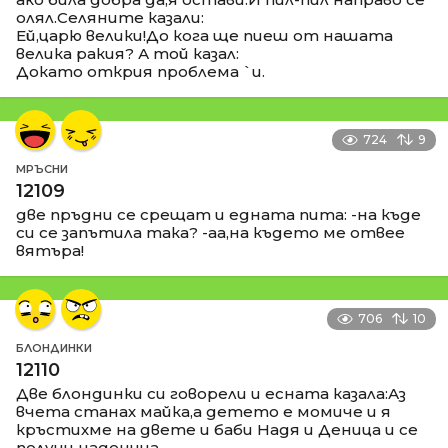
олял.Селяните казали:
Ей,царю велики!До кога ще пиеш от нашата
велика ракия? А той казал:
Докато открия проблема `и.
724
9
МРЪСНИ
12109
две пръдни се срещат и едната пита: -на къде
си се запътила така? -аа,на където ме отвее
вятъра!
706
10
БЛОНДИНКИ
12110
Две блондинки си говорели и есната казала:Аз
вчета станах майка,а детето е момиче и я
кръстихме на двете и баби Надя и Деница и се
получи наденица.