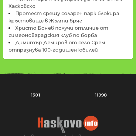
Хасковско
Протест срещу соларен парк блокира
кръстовище в Жълти бряг
Христо Бонев получи отличие от
симеоновградския клуб по борба
Димитър Демиров от село Срем
отпразнува 100-годишен юбилей
1301
11998