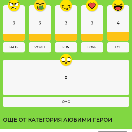
i
n
a
3
3
3
3
4
t
i
o
n
HATE
VOMIT
FUN
LOVE
LOL
0
OMG
ОЩЕ ОТ КАТЕГОРИЯ
ЛЮБИМИ ГЕРОИ