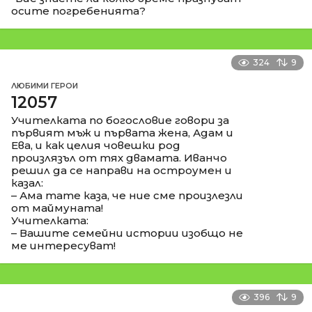
осите погребенията?
324
9
ЛЮБИМИ ГЕРОИ
12057
Учителката по богословие говори за
първият мъж и първата жена, Адам и
Ева, и как целия човешки род
произлязъл от тях двамата. Иванчо
решил да се направи на остроумен и
казал:
– Ама тате каза, че ние сме произлезли
от маймуната!
Учителката:
– Вашите семейни истории изобщо не
ме интересуват!
396
9