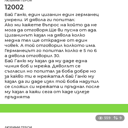
ЛЮБИМИ ГЕРОИ
12002
Бай Ганю, един циганин един германец
умрели. И дявола ги попитал:
Ако ми кажете въпрос на който да не
мога да отговоря.Ще ви пусна от ада.
Циганинът казал на дявола колко
медна тел ще открадне от един
човек. А той отговорил колкото има.
Германецът го попитал колко е 5 по 6
а дявола отговорил 30.
Бай Ганю му казал да му даде една
чиния боб и мрежа. Дяволът се
съгласил но попитал за боба добре но
за какво ти е мрежата.А бай Ганю му
казал да ги даде изял той боба надупил
се сложил си мрежата и пръднал после
му казал а кажи сега от каде излезе
пръднята
559
9
ЛЮБИМИ ГЕРОИ