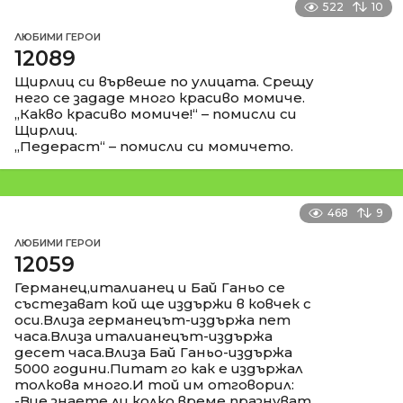
522
10
ЛЮБИМИ ГЕРОИ
12089
Щирлиц си вървеше по улицата. Срещу
него се зададе много красиво момиче.
„Какво красиво момиче!“ – помисли си
Щирлиц.
„Педераст“ – помисли си момичето.
468
9
ЛЮБИМИ ГЕРОИ
12059
Германец,италианец и Бай Ганьо се
състезават кой ще издържи в ковчек с
оси.Влиза германецът-издържа пет
часа.Влиза италианецът-издържа
десет часа.Влиза Бай Ганьо-издържа
5000 години.Питат го как е издържал
толкова много.И той им отговорил:
-Вие знаете ли колко време празнуват