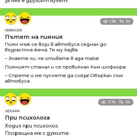
за нея е другият букет!
1.9k
35
ПИЯНСКИ
Пътят на пияния
Пиян мъж се вози в автобуса седнал до
възрастна жена. Тя му казва:
– Знаете ли, че отивате в ада така!
Пияният станал и се провикнал към шофьора:
– Спрете и ме пуснете да сляза! Объркал съм
автобуса.
3.7k
30
ЛЕКАРИ
При психолога
Ходих при психолог.
Посрещна ме с думите: