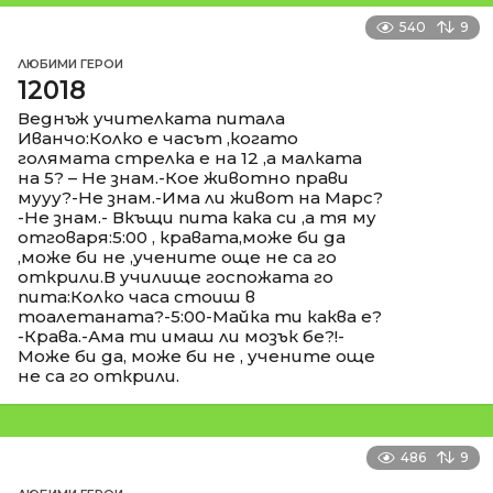
540
9
ЛЮБИМИ ГЕРОИ
12018
Веднъж учителката питала
Иванчо:Колко е часът ,когато
голямата стрелка е на 12 ,а малката
на 5? – Не знам.-Кое животно прави
мууу?-Не знам.-Има ли живот на Марс?
-Не знам.- Вкъщи пита кака си ,а тя му
отговаря:5:00 , кравата,може би да
,може би не ,учените още не са го
открили.В училище госпожата го
пита:Колко часа стоиш в
тоалетаната?-5:00-Майка ти каква е?
-Крава.-Ама ти имаш ли мозък бе?!-
Може би да, може би не , учените още
не са го открили.
486
9