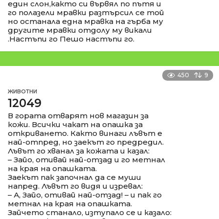
един слон,както си вървял по пътя и
го полазели мравки разтърсил се той
но останала една мравка на гърба му
другите мравки отдолу му викали
.Настъпи го Пешо настъпи го.
450
9
ЖИВОТНИ
12049
В гората отварят нов магазин за
кожи. Всички чакат на опашка за
откриването. Както винаги лъвът е
най-отпред, но заекът го предредил.
Лъвът го хванал за кожата и казал:
– Зайо, отивай най-отзад и го метнал
на края на опашката.
Заекът пак започнал да се муши
напред. Лъвът го видя и изревал:
– А, Зайо, отивай най-отзад! – и пак го
метнал на края на опашката.
Зайчето станало, изтупало се и казало: