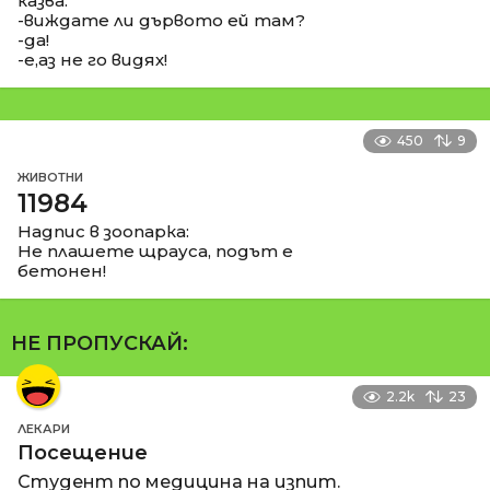
казва:
-виждате ли дървото ей там?
-да!
-е,аз не го видях!
450
9
ЖИВОТНИ
11984
Надпис в зоопарка:
Не плашете щрауса, подът е
бетонен!
НЕ ПРОПУСКАЙ:
2.2k
23
ЛЕКАРИ
Посещение
Студент по медицина на изпит.