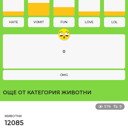
t
i
o
n
HATE
VOMIT
FUN
LOVE
LOL
0
OMG
ОЩЕ ОТ КАТЕГОРИЯ
ЖИВОТНИ
576
9
ЖИВОТНИ
12085