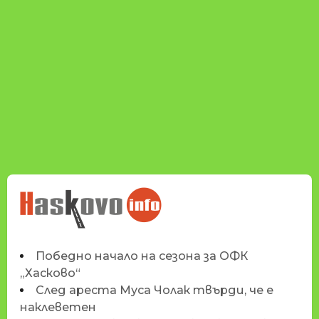
НОВИНИТЕ НА
HASKOVO.INFO
Победно начало на сезона за ОФК
„Хасково“
След ареста Муса Чолак твърди, че е
наклеветен