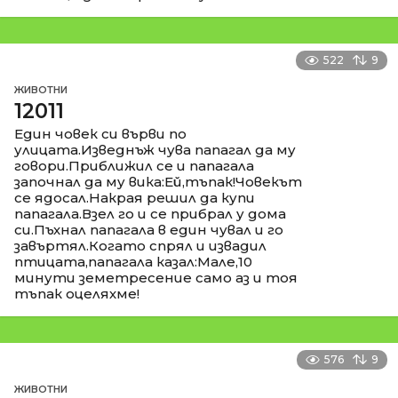
522
9
ЖИВОТНИ
12011
Един човек си върви по
улицата.Изведнъж чува папагал да му
говори.Приближил се и папагала
започнал да му вика:Ей,тъпак!Човекът
се ядосал.Накрая решил да купи
папагала.Взел го и се прибрал у дома
си.Пъхнал папагала в един чувал и го
завъртял.Когато спрял и извадил
птицата,папагала казал:Мале,10
минути земетресение само аз и тоя
тъпак оцеляхме!
576
9
ЖИВОТНИ