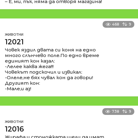
– Е, ми, пък, няма да отворя магазина!
468
9
ЖИВОТНИ
12021
Човек яздил двата си коня на едно
много слънчево поле.По едно време
единият кон казал:
-Лелее каква жега!!!
Човекът подскочил и извикал:
-Олеле,не бях чувал кон да говори!
Другият кон:
-Мале,и аз!
738
9
ЖИВОТНИ
12016
Жирафа и стоножката щели да имат