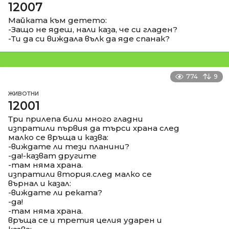
12007
Майката към детето:
-Защо не ядеш, нали каза, че си гладен?
-Ти да си виждала вълк да яде спанак?
774
9
ЖИВОТНИ
12001
Три прилепа били много гладни
изпратили първия да търси храна след
малко се връща и казва:
-виждате ли тези планини?
-да!-казват другите
-там няма храна.
изпратили втория.след малко се
върнал и казал:
-виждате ли реката?
-да!
-там няма храна.
връща се и третия целия ударен и