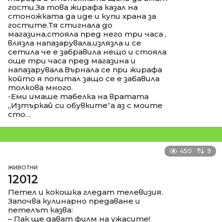
гости.За това жирафа казал на
стоножката да иде и купи храна за
гостите.Тя стигнала до
магазина,стояла пред него три часа ,
влязла напазарувала,излязла и се
сетила че е забравила нещо и стояла
още три часа пред магазина и
напазарувала.Върнала се при жирафа
който я попитал защо се е забавила
толкова много.
-Еми имаше табелка на вратата
„Изтъркай си обувките“а аз с моите
сто…
450
9
ЖИВОТНИ
12012
Петел и кокошка гледат телевизия.
Започва кулинарно предаване и
петелът казва:
– Пак ще дават филм на ужасите!