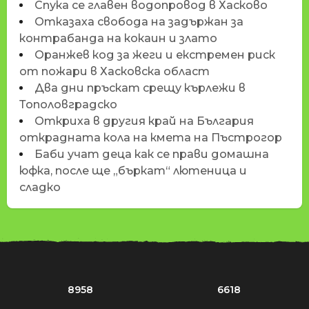
Спука се главен водопровод в Хасково
Отказаха свобода на задържан за
контрабанда на кокаин и злато
Оранжев код за жеги и екстремен риск
от пожари в Хасковска област
Два дни пръскат срещу кърлежи в
Тополовградско
Откриха в другия край на България
открадната кола на кмета на Пъстрогор
Баби учат деца как се прави домашна
юфка, после ще „бъркат“ лютеница и
сладко
8958
6618