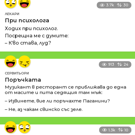
3.7k
30
ЛЕКАРИ
При психолога
Ходих при психолог.
Посрещна ме с думите:
– К’во става, луд?
913
24
СЕРВИТЬОРИ
Поръчката
Музикант в ресторант се приближава до една
от масите и пита седящия там мъж:
– Извинете, вие ли поръчахте Паганини?
– Не, аз чакам свинско със зеле.
1.3k
10