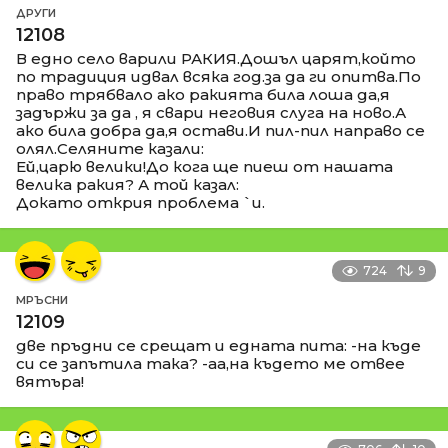
ДРУГИ
12108
В едно село варили РАКИЯ.Дошъл царят,който
по традиция идвал всяка год.за да ги опитва.По
право трябвало ако ракията била лоша да,я
задържи за да , я свари неговия слуга на ново.А
ако била добра да,я остави.И пил-пил направо се
олял.Селяните казали:
Ей,царю велики!До кога ще пиеш от нашата
велика ракия? А той казал:
Докато открия проблема `и.
724
9
МРЪСНИ
12109
две пръдни се срещат и едната пита: -на къде
си се запътила така? -аа,на където ме отвее
вятъра!