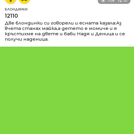
706
10
БЛОНДИНКИ
12110
Две блондинки си говорели и есната казала:Аз
вчета станах майка,а детето е момиче и я
кръстихме на двете и баби Надя и Деница и се
получи наденица.