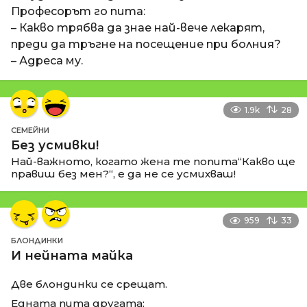
Професорът го пита:
– Какво трябва да знае най-вече лекарят,
преди да тръгне на посещение при болния?
– Адреса му.
1.9k
28
СЕМЕЙНИ
Без усмивки!
Най-важното, когато жена те попита“Какво ще
правиш без мен?“, е да не се усмихваш!
959
33
БЛОНДИНКИ
И нейната майка
Две блондинки се срещат.
Едната пита другата: