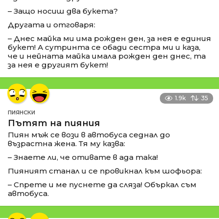
– Защо носиш два букета?
Другата и отговаря:
– Днес майка ми има рожден ден, за нея е единия
букет! А сутринта се обади сестра ми и каза,
че и нейната майка имала рожден ден днес, та
за нея е другият букет!
1.9k
35
ПИЯНСКИ
Пътят на пияния
Пиян мъж се вози в автобуса седнал до
възрастна жена. Тя му казва:
– Знаете ли, че отивате в ада така!
Пияният станал и се провикнал към шофьора:
– Спрете и ме пуснете да сляза! Объркал съм
автобуса.