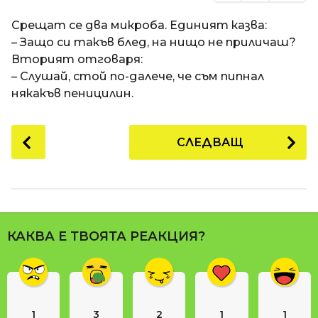
Срещат се два микроба. Единият казва:
– Защо си такъв блед, на нищо не приличаш?
Вторият отговаря:
– Слушай, стой по-далече, че съм пипнал
някакъв пеницилин.
P
СЛЕДВАЩ
o
s
t
P
a
КАКВА Е ТВОЯТА РЕАКЦИЯ?
g
i
n
a
1
3
2
1
1