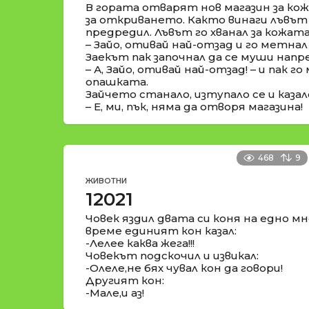
В гората отварят нов магазин за кож
за откриването. Както винаги лъвът 
предредил. Лъвът го хванал за кожата 
– Зайо, отивай най-отзад и го метнал
Заекът пак започнал да се муши напре
– А, Зайо, отивай най-отзад! – и пак г
опашката.
Зайчето станало, изтупало се и казал
– Е, ми, пък, няма да отворя магазина!
468
9
ЖИВОТНИ
12021
Човек яздил двата си коня на едно мн
време единият кон казал:
-Лелее каква жега!!!
Човекът подскочил и извикал:
-Олеле,не бях чувал кон да говори!
Другият кон:
-Мале,и аз!