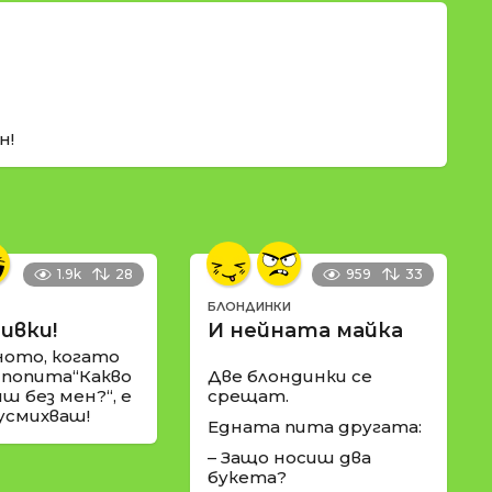
н!
1.9k
28
959
33
БЛОНДИНКИ
ивки!
И нейната майка
ното, когато
 попита“Какво
Две блондинки се
ш без мен?“, е
срещат.
 усмихваш!
Едната пита другата:
– Защо носиш два
букета?