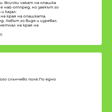
и. Всички чакат на опашка
е най-отпред, но заекът го
и казал:
 на края на опашката.
д. Лъвът го видя и изревал:
о метнал на края на
о:
ого слънчево поле.По едно