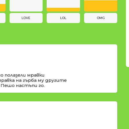
LOVE
LOL
OMG
го полазели мравки
мравка на гърба му другите
 Пешо настъпи го.