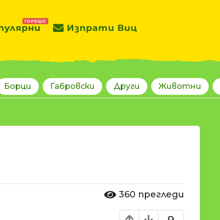
ГОРЕЩО
пулярни
Изпрати Виц
Борци
Габровски
Други
Животни
360
прегледи