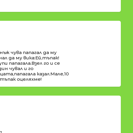
нъж чува папагал да му
ал да му вика:Ей,тъпак!
пи папагала.Взел го и се
дин чувал и го
ата,папагала казал:Мале,10
тъпак оцеляхме!
?