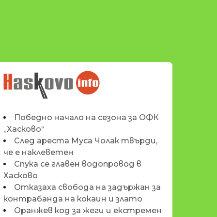
НОВИНИТЕ НА
HASKOVO.INFO
Победно начало на сезона за ОФК
„Хасково“
След ареста Муса Чолак твърди,
че е наклеветен
Спука се главен водопровод в
Хасково
Отказаха свобода на задържан за
контрабанда на кокаин и злато
Оранжев код за жеги и екстремен