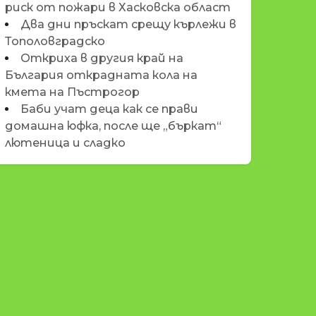
риск от пожари в Хасковска област
Два дни пръскат срещу кърлежи в
Тополовградско
Откриха в другия край на
България открадната кола на
кмета на Пъстрогор
Баби учат деца как се прави
домашна юфка, после ще „бъркат“
лютеница и сладко