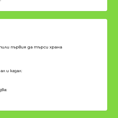
тили първия да търси храна
л и казал:
ва: