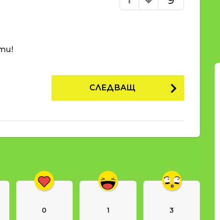
9
ети!
СЛЕДВАЩ
0
1
3