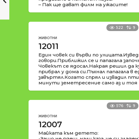
– Пак ще дават филм на ужасите!
522
9
ЖИВОТНИ
12011
Един човек си върви по улицата.Извед
говори.Приближил се и папагала започн
Човекът се ядосал.Накрая решил да ку
прибрал у дома си.Пъхнал папагала в е
завъртял.Когато спрял и извадил птиц
минути земетресение само аз и тоя 
576
9
ЖИВОТНИ
12007
Майката към детето:
-Защо не ядеш, нали каза, че си гладен