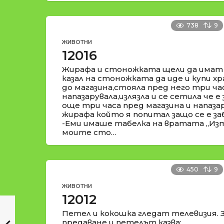
738
9
ЖИВОТНИ
12016
Жирафа и стоножката щели да имат 
казал на стоножката да иде и купи х
до магазина,стояла пред него три часа
напазарувала,излязла и се сетила че 
още три часа пред магазина и напазар
жирафа който я попитал защо се е за
-Еми имаше табелка на вратата „Изт
моите сто…
450
9
ЖИВОТНИ
12012
Петел и кокошка гледат телевизия. 
предаване и петелът казва: