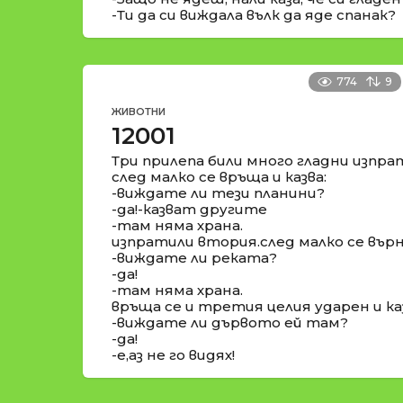
-Ти да си виждала вълк да яде спанак?
774
9
ЖИВОТНИ
12001
Три прилепа били много гладни изпра
след малко се връща и казва:
-виждате ли тези планини?
-да!-казват другите
-там няма храна.
изпратили втория.след малко се върна
-виждате ли реката?
-да!
-там няма храна.
връща се и третия целия ударен и каз
-виждате ли дървото ей там?
-да!
-е,аз не го видях!