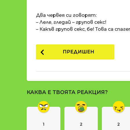
o
и
m
п
Два червея си говорят:
a
р
t
– Леле, гледай – групов секс!
i
е
– Какъв групов секс, бе! Това са спаг
д
и
P
1
ПРЕДИШЕН
8
o
г
s
о
t
д
и
P
н
КАКВА Е ТВОЯТА РЕАКЦИЯ?
a
и
g
п
р
i
е
n
д
1
2
2