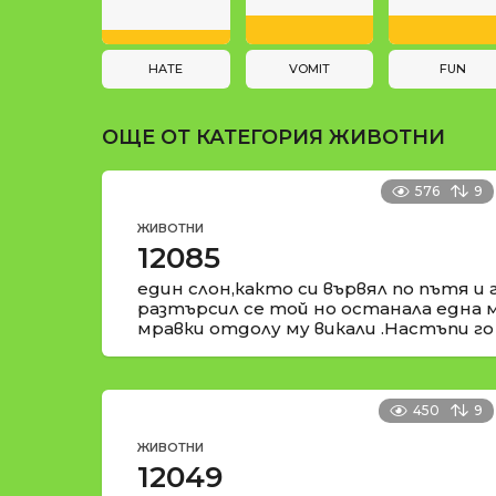
a
и
t
i
HATE
VOMIT
FUN
o
ОЩЕ ОТ КАТЕГОРИЯ
ЖИВОТНИ
n
576
9
ЖИВОТНИ
12085
един слон,както си вървял по пътя и 
разтърсил се той но останала една 
мравки отдолу му викали .Настъпи го
450
9
ЖИВОТНИ
12049