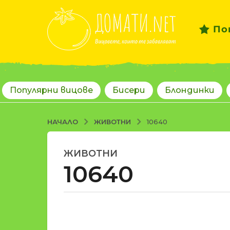
По
Популярни вицове
Бисери
Блондинки
ЖИВОТНИ
НАЧАЛО
10640
ЖИВОТНИ
1
10640
8
г
о
д
о
и
т
н
d