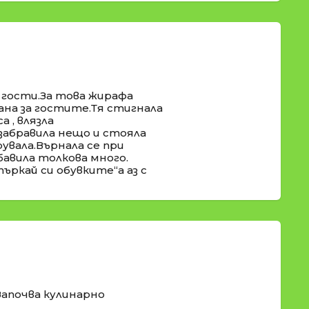
гости.За това жирафа
рана за гостите.Тя стигнала
 , влязла
е забравила нещо и стояла
увала.Върнала се при
бавила толкова много.
ъркай си обувките“а аз с
Започва кулинарно