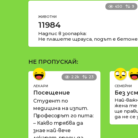
450
9
ЖИВОТНИ
11984
Надпис в зоопарка:
Не плашете щрауса, подът е бетоне
НЕ ПРОПУСКАЙ:
2.2k
23
ЛЕКАРИ
СЕМЕЙНИ
Посещение
Без усм
Най-важ
Студент по
жена те
медицина на изпит.
ще прави
Професорът го пита:
да не се
– Какво трябва да
знае най-вече
лекарят, преди да