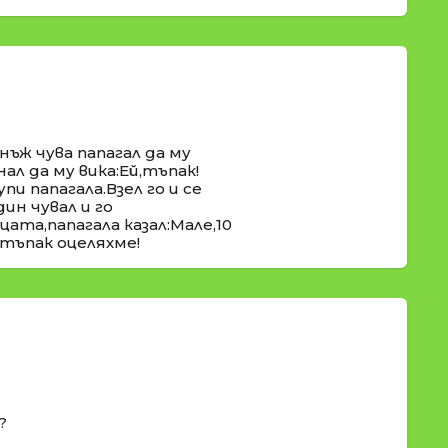
нъж чува папагал да му
ал да му вика:Ей,тъпак!
пи папагала.Взел го и се
дин чувал и го
ата,папагала казал:Мале,10
тъпак оцеляхме!
?