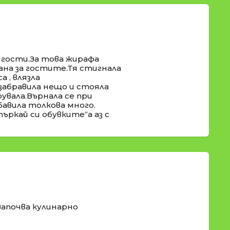
гости.За това жирафа
рана за гостите.Тя стигнала
 , влязла
е забравила нещо и стояла
увала.Върнала се при
бавила толкова много.
ъркай си обувките“а аз с
Започва кулинарно