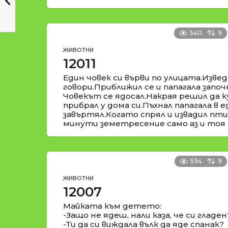
540
9
ЖИВОТНИ
12011
Един човек си върви по улицата.Извед
говори.Приближил се и папагала започн
Човекът се ядосал.Накрая решил да ку
прибрал у дома си.Пъхнал папагала в е
завъртял.Когато спрял и извадил птиц
минути земетресение само аз и тоя 
594
9
ЖИВОТНИ
12007
Майката към детето:
-Защо не ядеш, нали каза, че си гладен
-Ти да си виждала вълк да яде спанак?