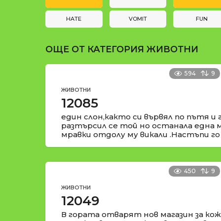
и
t
i
HATE
VOMIT
FUN
o
ОЩЕ ОТ КАТЕГОРИЯ
ЖИВОТНИ
n
594
9
ЖИВОТНИ
12085
един слон,както си вървял по пътя и 
разтърсил се той но останала една 
мравки отдолу му викали .Настъпи го
450
9
ЖИВОТНИ
12049
В гората отварят нов магазин за кож