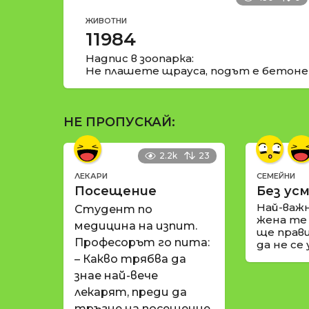
ЖИВОТНИ
11984
Надпис в зоопарка:
Не плашете щрауса, подът е бетоне
НЕ ПРОПУСКАЙ:
2.2k
23
ЛЕКАРИ
СЕМЕЙНИ
Посещение
Без усм
Най-важ
Студент по
жена те
медицина на изпит.
ще прави
Професорът го пита:
да не се
– Какво трябва да
знае най-вече
лекарят, преди да
тръгне на посещение