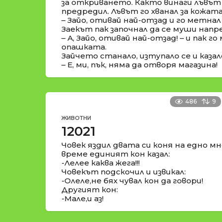
за откриването. Както винаги лъвът 
предредил. Лъвът го хванал за кожата 
– Зайо, отивай най-отзад и го метнал
Заекът пак започнал да се муши напре
– А, Зайо, отивай най-отзад! – и пак г
опашката.
Зайчето станало, изтупало се и казал
– Е, ми, пък, няма да отворя магазина!
486
9
ЖИВОТНИ
12021
Човек яздил двата си коня на едно мн
време единият кон казал:
-Лелее каква жега!!!
Човекът подскочил и извикал:
-Олеле,не бях чувал кон да говори!
Другият кон:
-Мале,и аз!