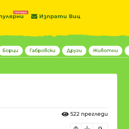
ГОРЕЩО
пулярни
Изпрати Виц
Борци
Габровски
Други
Животни
522
прегледи