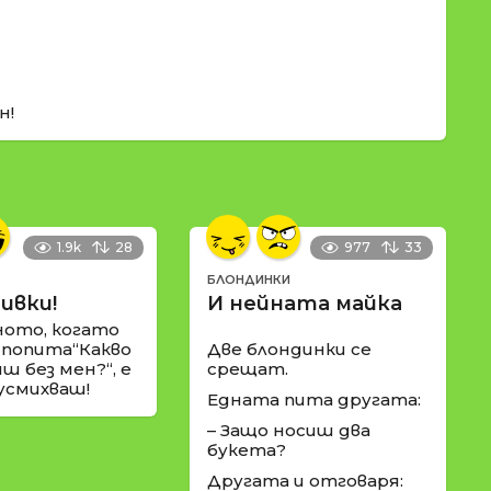
н!
1.9k
28
977
33
БЛОНДИНКИ
ивки!
И нейната майка
ното, когато
 попита“Какво
Две блондинки се
ш без мен?“, е
срещат.
 усмихваш!
Едната пита другата:
– Защо носиш два
букета?
Другата и отговаря: