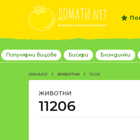
По
Популярни вицове
Бисери
Блондинки
ЖИВОТНИ
НАЧАЛО
11206
ЖИВОТНИ
1
11206
8
г
о
д
о
и
т
н
d