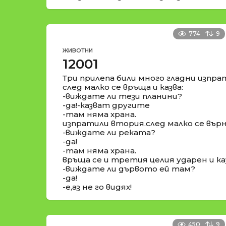
774
9
ЖИВОТНИ
12001
Три прилепа били много гладни изпра
след малко се връща и казва:
-виждате ли тези планини?
-да!-казват другите
-там няма храна.
изпратили втория.след малко се върна
-виждате ли реката?
-да!
-там няма храна.
връща се и третия целия ударен и каз
-виждате ли дървото ей там?
-да!
-е,аз не го видях!
450
9