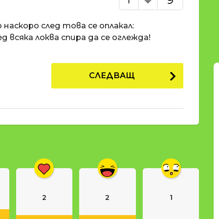
9
 наскоро след това се оплакал:
ед всяка локва спира да се оглежда!
СЛЕДВАЩ
2
2
1