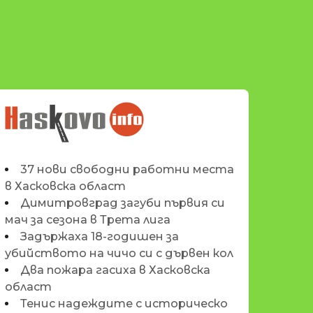
НОВИНИТЕ НА
HASKOVO.INFO
37 нови свободни работни места
в Хасковска област
Димитровград загуби първия си
мач за сезона в Трета лига
Задържаха 18-годишен за
убийството на чичо си с дървен кол
Два пожара гасиха в Хасковска
област
Тенис надеждите с историческо