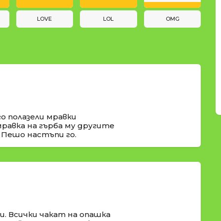
LOVE
LOL
OMG
го полазели мравки
мравка на гърба му другите
 Пешо настъпи го.
и. Всички чакат на опашка