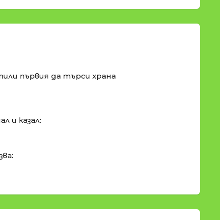
тили първия да търси храна
л и казал:
ва: