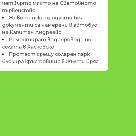
четвърто място на Световното
първенство
Животински продукти без
документи са намерени в автобус
на Капитан Андреево
Ремонтират водопроводи по
селата в Хасковско
Протест срещу соларен парк
блокира кръстовище в Жълти бряг