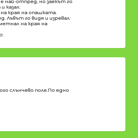
е най-отпред, но заекът го
и казал:
 на края на опашката.
д. Лъвът го видя и изревал:
о метнал на края на
о:
ого слънчево поле.По едно