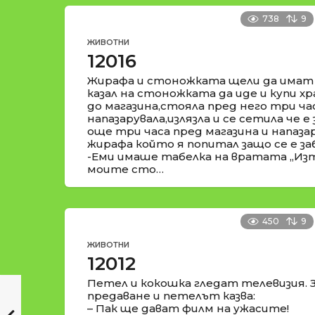
738
9
ЖИВОТНИ
12016
Жирафа и стоножката щели да имат 
казал на стоножката да иде и купи х
до магазина,стояла пред него три часа
напазарувала,излязла и се сетила че 
още три часа пред магазина и напазар
жирафа който я попитал защо се е за
-Еми имаше табелка на вратата „Изт
моите сто…
450
9
ЖИВОТНИ
12012
Петел и кокошка гледат телевизия. 
предаване и петелът казва:
– Пак ще дават филм на ужасите!