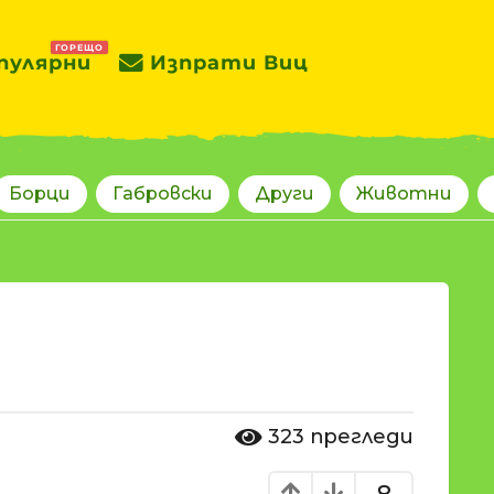
ГОРЕЩО
пулярни
Изпрати Виц
Борци
Габровски
Други
Животни
323
прегледи