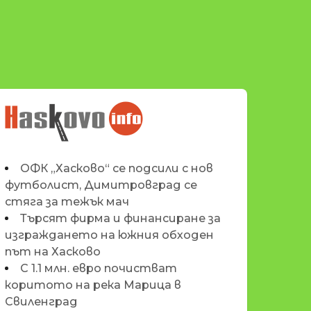
НОВИНИТЕ НА
HASKOVO.INFO
ОФК „Хасково“ се подсили с нов
футболист, Димитровград се
стяга за тежък мач
Търсят фирма и финансиране за
изграждането на южния обходен
път на Хасково
С 1.1 млн. евро почистват
коритото на река Марица в
Свиленград