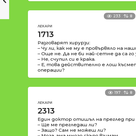
233
8
ЛЕКАРИ
1713
Разговарят хирурзи:
– Чу ли, как не му е провървяло на н
– Още не. Да не би най-сетне да са г
– Не, счупил си е крака.
– Е, това действително е лош късмет!
операции?
197
8
ЛЕКАРИ
2313
Един доктор отишъл на преглед при 
– Ще ме прегледаш ли?
– Защо? Сам не можеш ли?
– Мога, ама много скъпо взимам.