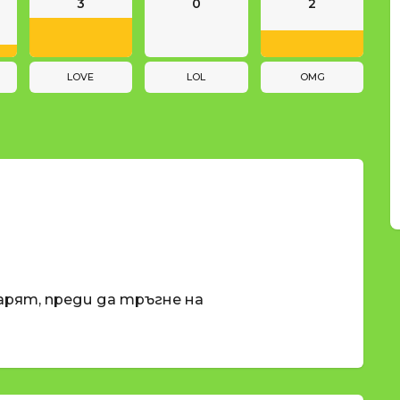
3
0
2
LOVE
LOL
OMG
карят, преди да тръгне на