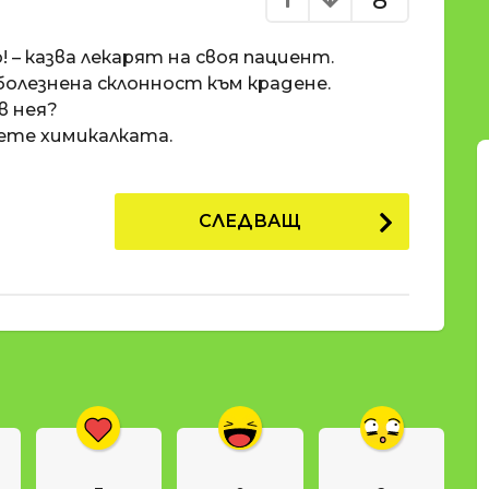
8
о! – казва лекарят на своя пациент.
олезнена склонност към крадене.
в нея?
нете химикалката.
СЛЕДВАЩ