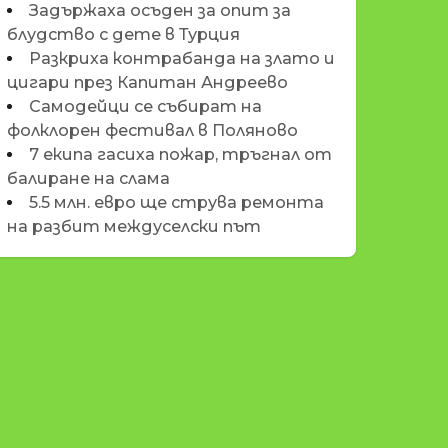
Задържаха осъден за опит за
блудство с дете в Турция
Разкриха контрабанда на злато и
цигари през Капитан Андреево
Самодейци се събират на
фолклорен фестивал в Поляново
7 екипа гасиха пожар, тръгнал от
балиране на слама
5.5 млн. евро ще струва ремонта
на разбит междуселски път