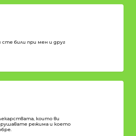
 сте били при мен и друг
 лекарствата, които ви
нарушавате режима и което
обре.