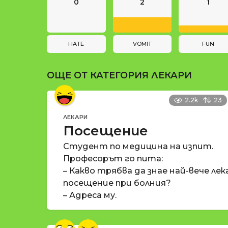
n
и
0
2
1
a
t
i
HATE
VOMIT
FUN
o
ОЩЕ ОТ КАТЕГОРИЯ
ЛЕКАРИ
n
2.2k
23
ЛЕКАРИ
Посещение
Студент по медицина на изпит.
Професорът го пита:
– Какво трябва да знае най-вече ле
посещение при болния?
– Адреса му.