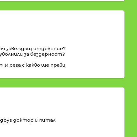
ашия завеждащ отделение?
о уволнили за бездарност?
 И сега с какво ще прави
друг доктор и питал: