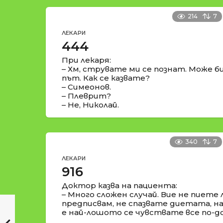
214
7
ЛЕКАРИ
444
При лекаря:
– Хм, струвате ми се познат. Може би
път. Как се казвате?
– Симеонов.
– Плеврит?
– Не, Николай.
340
7
ЛЕКАРИ
916
Доктор казва на пациента:
– Много сложен случай. Вие не пиете
предписвам, не спазвате диетата, 
е най-лошото се чувствате все по-д