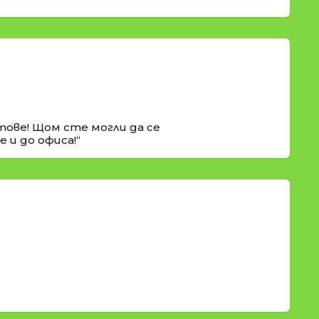
ове! Щом сте могли да се
 и до офиса!“