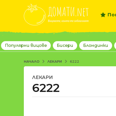
По
Популярни вицове
Бисери
Блондинки
ЛЕКАРИ
НАЧАЛО
6222
ЛЕКАРИ
1
6222
8
г
о
д
о
и
т
н
d