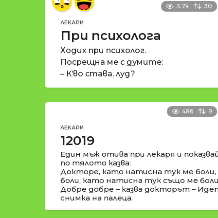
3.7k
30
ЛЕКАРИ
При психолога
Ходих при психолог.
Посрещна ме с думите:
– К’во става, луд?
486
9
ЛЕКАРИ
12019
Един мъж отива при лекаря и показва
по тялото казва:
Докторе, като натисна тук ме боли,
боли, като натисна тук също ме боли
Добре добре – казва докторът – Иде
снимка на палеца.