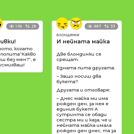
1.9k
28
887
33
БЛОНДИНКИ
ивки!
И нейната майка
ното, когато
 попита“Какво
Две блондинки се
ш без мен?“, е
срещат.
 усмихваш!
Едната пита другата:
– Защо носиш два
букета?
Другата и отговаря:
– Днес майка ми има
рожден ден, за нея е
единия букет! А
сутринта се обади
сестра ми и каза, че и
нейната майка имала
рожден ден днес, та за