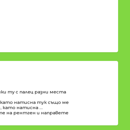
йки my с палец разни места
 като натисна тук също ме
, като натисна …
те на рентген и направете