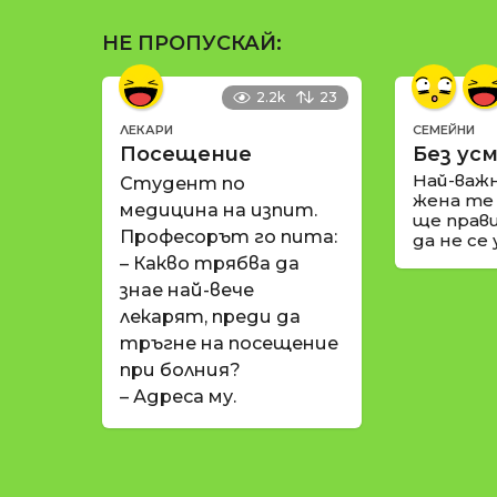
НЕ ПРОПУСКАЙ:
2.2k
23
ЛЕКАРИ
СЕМЕЙНИ
Посещение
Без усм
Най-важ
Студент по
жена те
медицина на изпит.
ще прави
Професорът го пита:
да не се
– Какво трябва да
знае най-вече
лекарят, преди да
тръгне на посещение
при болния?
– Адреса му.