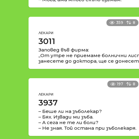
359
8
ЛЕКАРИ
3011
Заповед във фирма:
„От утре не приемаме болнични лист
занесете до доктора, ще се донесете
197
8
ЛЕКАРИ
3937
– Беше ли на зъболекар?
– Бях. Извади ми зъба.
– А сега не те ли боли?
– Не зная. Той остана при зъболекаря.