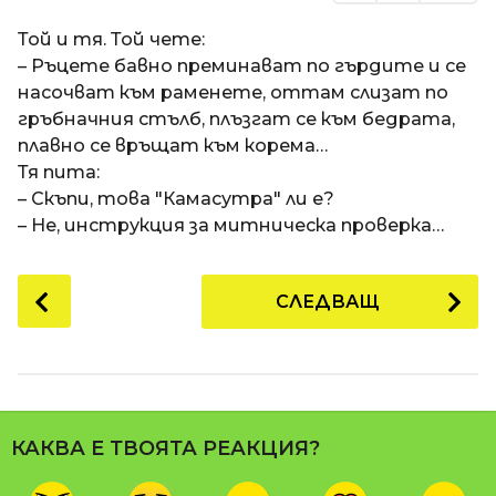
Той и тя. Той чете:
– Ръцете бавно преминават по гърдите и се
насочват към раменете, оттам слизат по
гръбначния стълб, плъзгат се към бедрата,
плавно се връщат към корема…
Тя пита:
– Скъпи, това "Камасутра" ли е?
– Не, инструкция за митническа проверка…
P
СЛЕДВАЩ
o
s
t
P
a
КАКВА Е ТВОЯТА РЕАКЦИЯ?
g
i