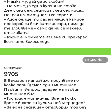
– Мамка му, дай да го глобим!
– Не може, за една кутия не става.
Ден след ден, седмица след седмица…
Накрая им омръзнал и го спрели:
– Айде бе, ще ти дадем нашия камион,
прекарай си всичките цигари, няма да
те глобяваме – само да ни се махнеш
от главата!
– Късно е, момчета, аз вече си прекарах
всичките велосипеди.
485
8
МИТНИЧАРИ
9705
В България направили проучване по
колко пари вземал един митничар.
Първият въпрос, зададен на първия
митничар бил:
– Господин митничар, Вие за колко
време бихте си купили нов Мерцедес?
– За една седмица – отговорил той без