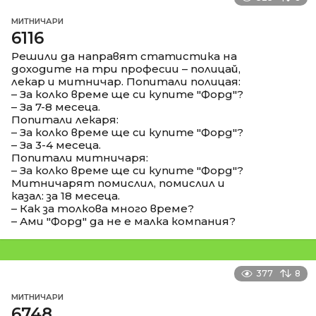
МИТНИЧАРИ
6116
Решили да направят статистика на
доходите на три професии – полицай,
лекар и митничар. Попитали полицая:
– За колко време ще си купите "Форд"?
– За 7-8 месеца.
Попитали лекаря:
– За колко време ще си купите "Форд"?
– За 3-4 месеца.
Попитали митничаря:
– За колко време ще си купите "Форд"?
Митничарят помислил, помислил и
казал: за 18 месеца.
– Как за толкова много време?
– Ами "Форд" да не е малка компания?
377
8
МИТНИЧАРИ
6748