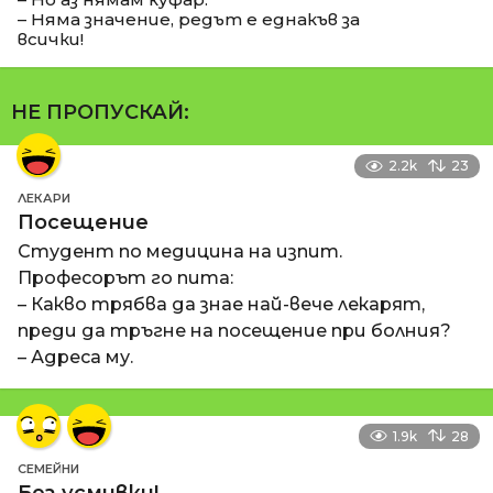
– Няма значение, редът е еднакъв за
всички!
НЕ ПРОПУСКАЙ:
2.2k
23
ЛЕКАРИ
Посещение
Студент по медицина на изпит.
Професорът го пита:
– Какво трябва да знае най-вече лекарят,
преди да тръгне на посещение при болния?
– Адреса му.
1.9k
28
СЕМЕЙНИ
Без усмивки!