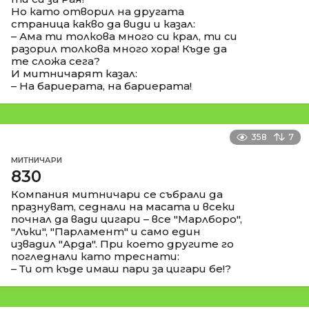
Но като отворил на другата
страница какво да види и казал:
– Ама ти толкова много си крал, ти си
разорил толкова много хора! Къде да
те сложа сега?
И митничарят казал:
– На бариерата, на бариерата!
358
7
МИТНИЧАРИ
830
Компания митничари се събрали да
празнуват, седнали на масата и всеки
почнал да вади цигари – все "Марлборо",
"Лъки", "Парламент" и само един
извадил "Арда". При което другите го
погледнали като треснати:
– Ти от къде имаш пари за цигари бе!?