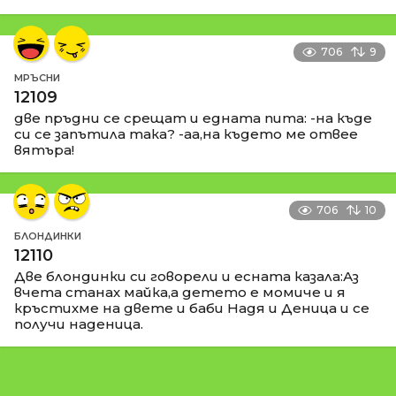
706
9
МРЪСНИ
12109
две пръдни се срещат и едната пита: -на къде
си се запътила така? -аа,на където ме отвее
вятъра!
706
10
БЛОНДИНКИ
12110
Две блондинки си говорели и есната казала:Аз
вчета станах майка,а детето е момиче и я
кръстихме на двете и баби Надя и Деница и се
получи наденица.