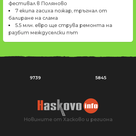
фестивал в Поляново
7 екипа гасиха пожар, тръгнал от
балиране на слама
5.5 млн. евро ще струва ремонта на
разбит междуселски път
9739
5845
Новините от Хасково и региона