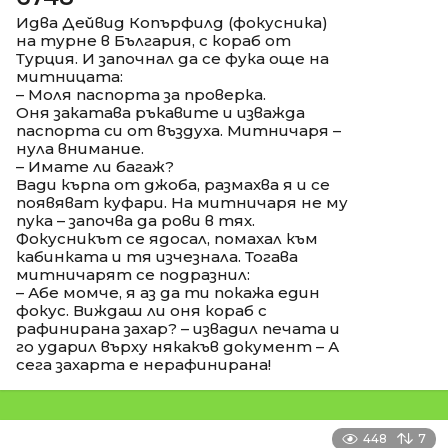
Идва Дейвид Копърфилд (фокусника)
на турне в България, с кораб от
Турция. И започнал да се фука още на
митницата:
– Моля паспорта за проверка.
Оня закатава ръкавите и изважда
паспорта си от въздуха. Митничаря –
нула внимание.
– Имате ли багаж?
Вади кърпа от джоба, размахва я и се
появяват куфари. На митничаря не му
пука – започва да рови в тях.
Фокусникът се ядосал, помахал към
кабинката и тя изчезнала. Тогава
митничарят се подразнил:
– Абе момче, я аз да ти покажа един
фокус. Виждаш ли оня кораб с
рафинирана захар? – извадил печата и
го ударил върху някакъв документ – А
сега захарта е нерафинирана!
448
7