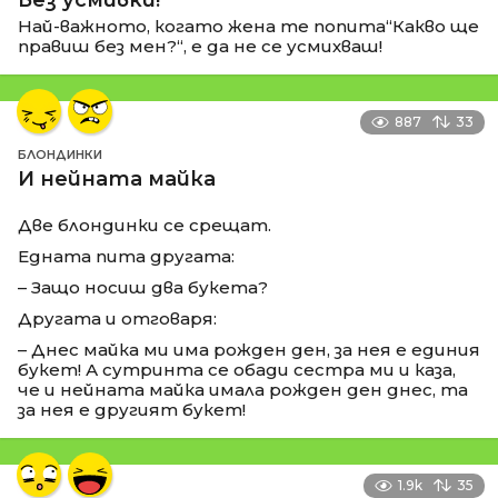
Най-важното, когато жена те попита“Какво ще
правиш без мен?“, е да не се усмихваш!
887
33
БЛОНДИНКИ
И нейната майка
Две блондинки се срещат.
Едната пита другата:
– Защо носиш два букета?
Другата и отговаря:
– Днес майка ми има рожден ден, за нея е единия
букет! А сутринта се обади сестра ми и каза,
че и нейната майка имала рожден ден днес, та
за нея е другият букет!
1.9k
35