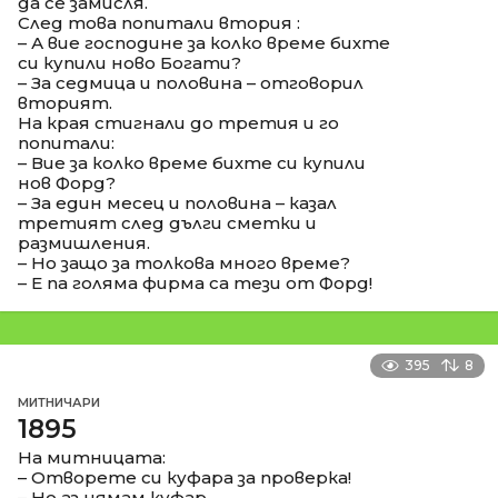
да се замисля.
След това попитали втория :
– А вие господине за колко време бихте
си купили ново Богати?
– За седмица и половина – отговорил
вторият.
На края стигнали до третия и го
попитали:
– Вие за колко време бихте си купили
нов Форд?
– За един месец и половина – казал
третият след дълги сметки и
размишления.
– Но защо за толкова много време?
– Е па голяма фирма са тези от Форд!
395
8
МИТНИЧАРИ
1895
На митницата:
– Отворете си куфара за проверка!
– Но аз нямам куфар.