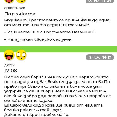
913
24
СЕРВИТЬОРИ
Поръчката
Музикант в ресторант се приближава до една
от масите и пита седящия там мъж:
– Извинете, вие ли поръчахте Паганини?
– Не, аз чакам свинско със зеле.
1.3k
10
ДРУГИ
12108
В едно село варили РАКИЯ.Дошъл царят,който
по традиция идвал всяка год.за да ги опитва.По
право трябвало ако ракията била лоша да,я
задържи за да , я свари неговия слуга на ново.А
ако била добра да,я остави.И пил-пил направо се
олял.Селяните казали:
Ей,царю велики!До кога ще пиеш от нашата
велика ракия? А той казал:
Докато открия проблема `и.