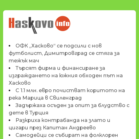
НОВИНИТЕ НА
HASKOVO.INFO
ОФК „Хасково“ се подсили с нов
футболист, Димитровград се стяга за
тежък мач
Търсят фирма и финансиране за
изграждането на южния обходен път на
Хасково
С 1.1 млн. евро почистват коритото на
река Марица в Свиленград
Задържаха осъден за опит за блудство с
дете в Турция
Разкриха контрабанда на злато и
цигари през Капитан Андреево
Самодейци се събират на фолклорен