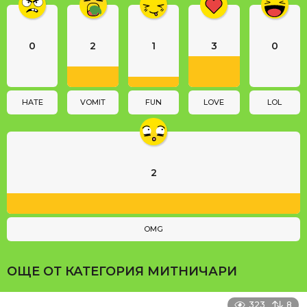
n
a
0
2
1
3
0
t
i
o
n
HATE
VOMIT
FUN
LOVE
LOL
2
OMG
ОЩЕ ОТ КАТЕГОРИЯ
МИТНИЧАРИ
323
8