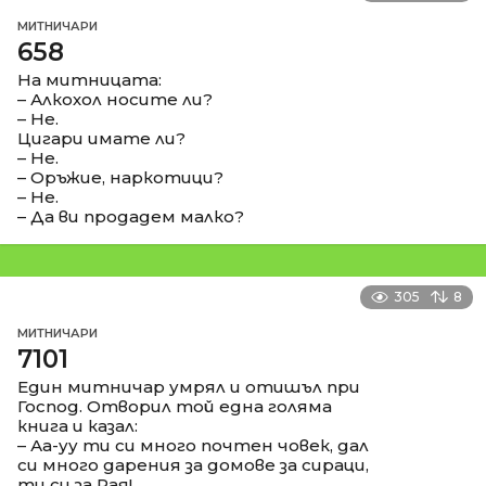
МИТНИЧАРИ
658
На митницата:
– Алкохол носите ли?
– Не.
Цигари имате ли?
– Не.
– Оръжие, наркотици?
– Не.
– Да ви продадем малко?
305
8
МИТНИЧАРИ
7101
Един митничар умрял и отишъл при
Господ. Отворил той една голяма
книга и казал:
– Аа-уу ти си много почтен човек, дал
си много дарения за домове за сираци,
ти си за Рая!