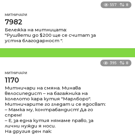
557
8
МИТНИЧАРИ
7982
Бележка на митницата:
"Рушвети до $200 ще се считат за
устна благодарност ".
395
8
МИТНИЧАРИ
1170
Митничари на смяна. Минава
велосипедист – на багажника на
колелото кара кутия "Марлборо".
Митничарите го гледат и се ядосват:
– Мамка му, контрабандист! Да го
спрем!
– Е, за една кутия нямаме право, за
лични нужди я носи.
На другия ден пак: