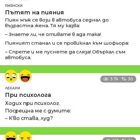
ПИЯНСКИ
Пътят на пияния
Пиян мъж се вози в автобуса седнал до
възрастна жена. Тя му казва:
– Знаете ли, че отивате в ада така!
Пияният станал и се провикнал към шофьора:
– Спрете и ме пуснете да сляза! Объркал съм
автобуса.
3.7k
30
ЛЕКАРИ
При психолога
Ходих при психолог.
Посрещна ме с думите:
– К’во става, луд?