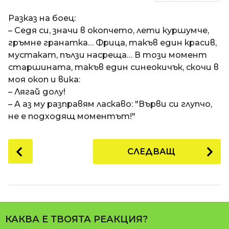
Разказ на боец:
– Седя си, значи в окопчето, лети куршумче,
гръмне гранатка… Фрица, такъв един красив,
мустакат, пълзи насреща… В този момент
старшината, такъв един синеокичък, скочи в
моя окоп и вика:
– Лягай долу!
– А аз му разправям ласкаво: "Върви си глупчо,
не е подходящ моментът!"
P
СЛЕДВАЩ
o
s
t
P
a
КАКВА Е ТВОЯТА РЕАКЦИЯ?
g