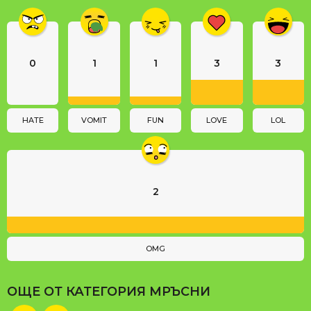
i
n
a
0
1
1
3
3
t
i
o
n
HATE
VOMIT
FUN
LOVE
LOL
2
OMG
ОЩЕ ОТ КАТЕГОРИЯ
МРЪСНИ