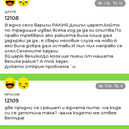
1.3k
10
ДРУГИ
12108
В едно село варили РАКИЯ.Дошъл царят,който
по традиция идвал всяка год.за да ги опитва.По
право трябвало ако ракията била лоша да,я
задържи за да , я свари неговия слуга на ново.А
ако била добра да,я остави.И пил-пил направо се
олял.Селяните казали:
Ей,царю велики!До кога ще пиеш от нашата
велика ракия? А той казал:
Докато открия проблема `и.
706
9
МРЪСНИ
12109
две пръдни се срещат и едната пита: -на къде
си се запътила така? -аа,на където ме отвее
вятъра!