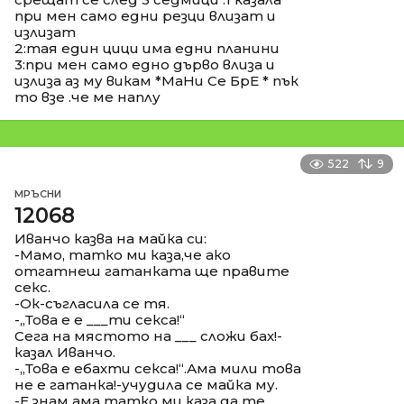
при мен само едни резци влизат и
излизат
2:тая един цици има едни планини
3:при мен само едно дърво влиза и
излиза аз му викам *МаНи Се БрЕ * пък
то взе .че ме наплу
522
9
МРЪСНИ
12068
Иванчо казва на майка си:
-Мамо, татко ми каза,че ако
отгатнеш гатанката ще правите
секс.
-Ок-съгласила се тя.
-,,Това е е ___ти секса!“
Сега на мястото на ___ сложи бах!-
казал Иванчо.
-,,Това е ебахти секса!“.Ама мили това
не е гатанка!-учудила се майка му.
-Е знам ама татко ми каза да те