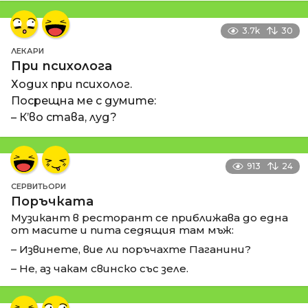
3.7k
30
ЛЕКАРИ
При психолога
Ходих при психолог.
Посрещна ме с думите:
– К’во става, луд?
913
24
СЕРВИТЬОРИ
Поръчката
Музикант в ресторант се приближава до една
от масите и пита седящия там мъж:
– Извинете, вие ли поръчахте Паганини?
– Не, аз чакам свинско със зеле.