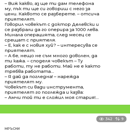
– Виж какво, аз ще ти дам телефона
му, пък ти ще си говориш с него за
цени. Каквото се разберете. – отсича
приятелят.
Говорил човекът с доктор Делевски и
се разбрали да го оперира за 1000 лева.
Минала операцията, след месец се
срещат с приятеля.
– Е, как е с новия хуй? – интересува се
приятелят.
– А бе, нещо не съм много доволен, да
ти кажа. – споделя човекът – Ту
работи, ту не работи. Май не е както
трябва работата…
– Я дай да погледна! – нарежда
приятелят му.
Човекът си вади инструмента,
приятелят го поглежда и казва:
– Амчи той ти е сложил моя стария!…
342
9
МРЪСНИ