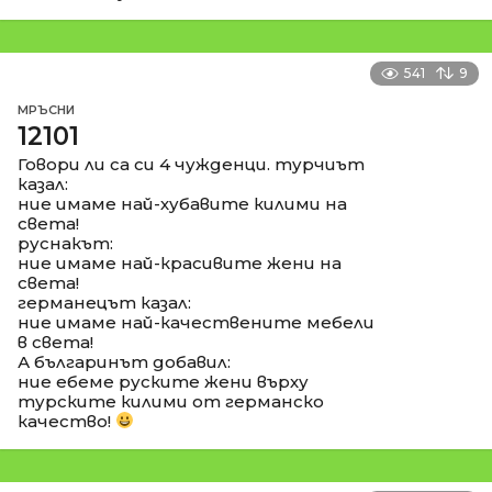
541
9
МРЪСНИ
12101
Говори ли са си 4 чужденци. турчиът
казал:
ние имаме най-хубавите килими на
света!
руснакът:
ние имаме най-красивите жени на
света!
германецът казал:
ние имаме най-качествените мебели
в света!
А българинът добавил:
ние ебеме руските жени върху
турските килими от германско
качество!