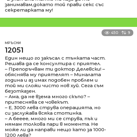
занимавам,докато той прави секс със
секретарката му!
450
9
МРЪСНИ
12051
Един нещо го закъсал с тънката част.
Решава да се консултира с приятел.
– Препоръчвам ти доктор Делевски! –
обяснява му приятелят – Миналата
година и аз имах подобен проблем и
той ми сложи чисто нов хуй. Сега съм
безотказен.
– Ама, да не взема много скъпо? –
притеснява се човекът.
– Е, 3000 лева струва операцията, но
си заслужава всяка стотинка.
– А бееее, много ми се струва, пък и
нямам толкова пари в момента. Не
може ли да направи нещо като за 1000-
1200 лева?