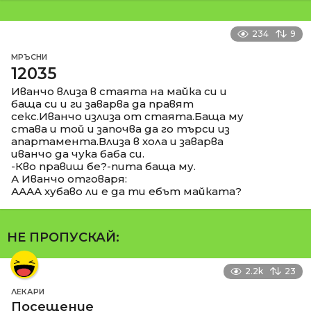
234
9
МРЪСНИ
12035
Иванчо влиза в стаята на майка си и
баща си и ги заварва да правят
секс.Иванчо излиза от стаята.Баща му
става и той и започва да го търси из
апартамента.Влиза в хола и заварва
иванчо да чука баба си.
-Кво правиш бе?-пита баща му.
А Иванчо отговаря:
АААА хубаво ли е да ти ебът майката?
НЕ ПРОПУСКАЙ:
2.2k
23
ЛЕКАРИ
Посещение