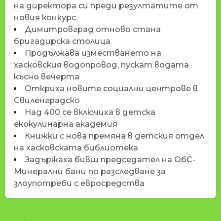
на директора си преди резултатите от
новия конкурс
Димитровград отново стана
бригадирска столица
Продължава изместването на
хасковския водопровод, пускат водата
късно вечерта
Откриха новите социални центрове в
Свиленградско
Над 400 се включиха в детска
екокулинарна академия
Книжки с нова премяна в детския отдел
на хасковската библиотека
Задържаха бивш председател на ОбС-
Минерални бани по разследване за
злоупотреби с евросредства