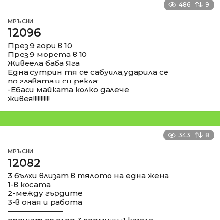
486
9
МРЪСНИ
12096
През 9 гори в 10
През 9 морета в 10
Живеела баба Яга
Една сутрин тя се сабуила,ударила се
по главата и си рекла:
-Ебаси майката колко далече
живея!!!!!!!!!!!
343
8
МРЪСНИ
12082
3 бълхи влизат в тялото на една жена
1-в косата
2-между гърдите
3-в оная и работа
––––––––––––––
срещат се след 3 седмици :1 казала