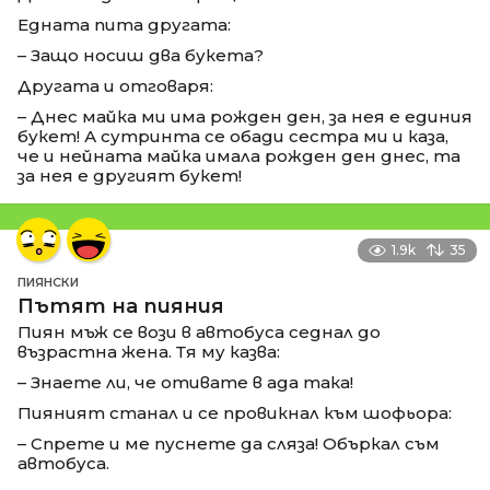
Едната пита другата:
– Защо носиш два букета?
Другата и отговаря:
– Днес майка ми има рожден ден, за нея е единия
букет! А сутринта се обади сестра ми и каза,
че и нейната майка имала рожден ден днес, та
за нея е другият букет!
1.9k
35
ПИЯНСКИ
Пътят на пияния
Пиян мъж се вози в автобуса седнал до
възрастна жена. Тя му казва:
– Знаете ли, че отивате в ада така!
Пияният станал и се провикнал към шофьора:
– Спрете и ме пуснете да сляза! Объркал съм
автобуса.