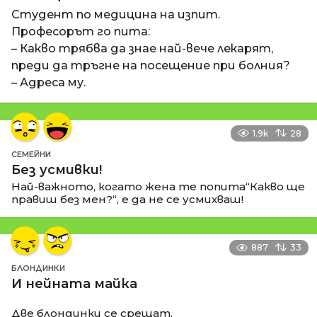
Студент по медицина на изпит.
Професорът го пита:
– Какво трябва да знае най-вече лекарят,
преди да тръгне на посещение при болния?
– Адреса му.
1.9k
28
СЕМЕЙНИ
Без усмивки!
Най-важното, когато жена те попита“Какво ще
правиш без мен?“, е да не се усмихваш!
887
33
БЛОНДИНКИ
И нейната майка
Две блондинки се срещат.