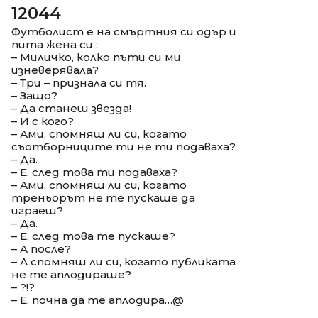
12044
Футболист е на смъртния си одър и
пита жена си :
– Миличко, колко пъти си ми
изневерявала?
– Три – признала си тя.
– Защо?
– Да станеш звезда!
– И с кого?
– Ами, спомняш ли си, когато
съотборниците ти не ти подаваха?
– Да.
– Е, след това ти подаваха?
– Ами, спомняш ли си, когато
треньорът не те пускаше да
играеш?
– Да.
– Е, след това те пускаше?
– А после?
– А спомняш ли си, когато публиката
не те аплодираше?
– ?!?
– Е, почна да те аплодира…@