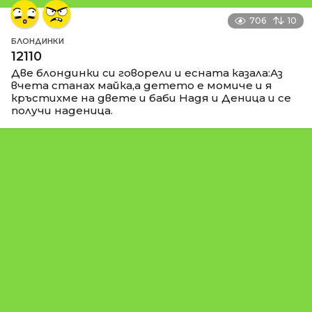
706
10
БЛОНДИНКИ
12110
Две блондинки си говорели и есната казала:Аз
вчета станах майка,а детето е момиче и я
кръстихме на двете и баби Надя и Деница и се
получи наденица.