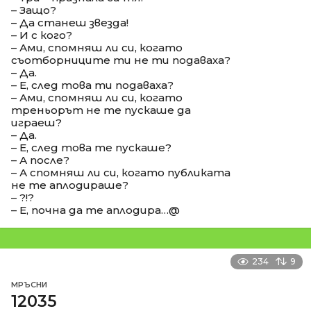
– Защо?
– Да станеш звезда!
– И с кого?
– Ами, спомняш ли си, когато
съотборниците ти не ти подаваха?
– Да.
– Е, след това ти подаваха?
– Ами, спомняш ли си, когато
треньорът не те пускаше да
играеш?
– Да.
– Е, след това те пускаше?
– А после?
– А спомняш ли си, когато публиката
не те аплодираше?
– ?!?
– Е, почна да те аплодира…@
234
9
МРЪСНИ
12035