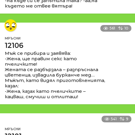
-на къде си се запътила така? -аа,на
където ме отвее вятъра!
561
10
МРЪСНИ
12106
Мъж се прибира и заявява:
-Жена, ще правим секс като
пчеличките!
Жената се разбързала – разпръснала
цветенца, извадила бурканче мед…
Мъжът, като видял приготовленията,
казал:
-Жена, казах като пчеличките –
кацваш, смучиш и отлиташ!
541
9
МРЪСНИ