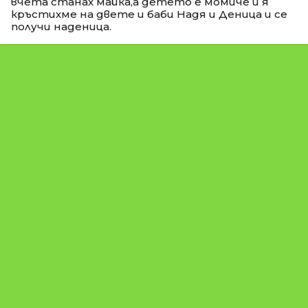
вчета станах майка,а детето е момиче и я
кръстихме на двете и баби Надя и Деница и се
получи наденица.