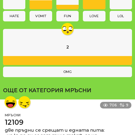
i
o
n
HATE
VOMIT
FUN
LOVE
LOL
2
OMG
ОЩЕ ОТ КАТЕГОРИЯ
МРЪСНИ
706
9
МРЪСНИ
12109
две пръдни се срещат и едната пита: