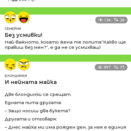
1.9k
28
СЕМЕЙНИ
Без усмивки!
Най-важното, когато жена те попита“Какво ще
правиш без мен?“, е да не се усмихваш!
887
33
БЛОНДИНКИ
И нейната майка
Две блондинки се срещат.
Едната пита другата:
– Защо носиш два букета?
Другата и отговаря:
– Днес майка ми има рожден ден, за нея е единия