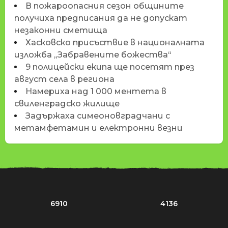
В пожароопасния сезон общините
получиха предписания да не допускат
незаконни сметища
Хасковско присъствие в националната
изложба „Забравените божества“
9 полицейски екипа ще посетят през
август села в региона
Намериха над 1 000 ментета в
свиленградско жилище
Задържаха симеоновградчани с
метамфетамин и електронни везни
6910
4136