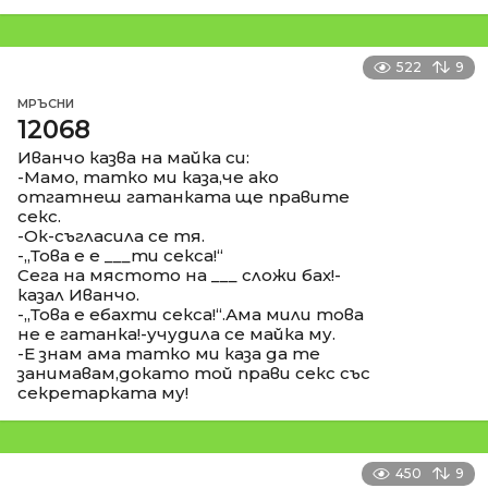
522
9
МРЪСНИ
12068
Иванчо казва на майка си:
-Мамо, татко ми каза,че ако
отгатнеш гатанката ще правите
секс.
-Ок-съгласила се тя.
-,,Това е е ___ти секса!“
Сега на мястото на ___ сложи бах!-
казал Иванчо.
-,,Това е ебахти секса!“.Ама мили това
не е гатанка!-учудила се майка му.
-Е знам ама татко ми каза да те
занимавам,докато той прави секс със
секретарката му!
450
9