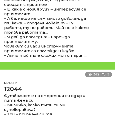
срещат с приятеля.
– Е, как е с новия хуй? – интересува се
приятелят.
– А бе, нещо не съм много доволен, да
ти кажа. – споделя човекът – Ту
работи, ту не работи. Май не е както
трябва работата…
– Я дай да погледна! – нарежда
приятелят му.
Човекът си вади инструмента,
приятелят го поглежда и казва:
– Амчи той ти е сложил моя стария!…
342
9
МРЪСНИ
12044
Футболист е на смъртния си одър и
пита жена си :
– Миличко, колко пъти си ми
изневерявала?
– Три – признала си тя.