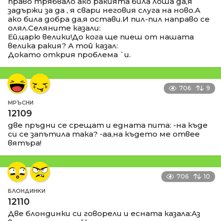
право трябвало ако ракията била лоша да,я
задържи за да , я свари неговия слуга на ново.А
ако била добра да,я остави.И пил-пил направо се
олял.Селяните казали:
Ей,царю велики!До кога ще пиеш от нашата
велика ракия? А той казал:
Докато открия проблема `и.
706
9
МРЪСНИ
12109
две пръдни се срещат и едната пита: -на къде
си се запътила така? -аа,на където ме отвее
вятъра!
706
10
БЛОНДИНКИ
12110
Две блондинки си говорели и есната казала:Аз