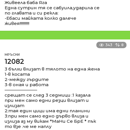
Живеела баба Яга
Една сутрин тя се сабуила,ударила се
по главата и си рекла:
-Ебаси майката колко далече
живея!!!!!!!!!!!
343
8
МРЪСНИ
12082
3 бълхи влизат в тялото на една жена
1-в косата
2-между гърдите
3-в оная и работа
––––––––––––––
срещат се след 3 седмици :1 казала
при мен само едни резци влизат и
излизат
2:тая един цици има едни планини
3:при мен само едно дърво влиза и
излиза аз му викам *МаНи Се БрЕ * пък
то взе .че ме наплу