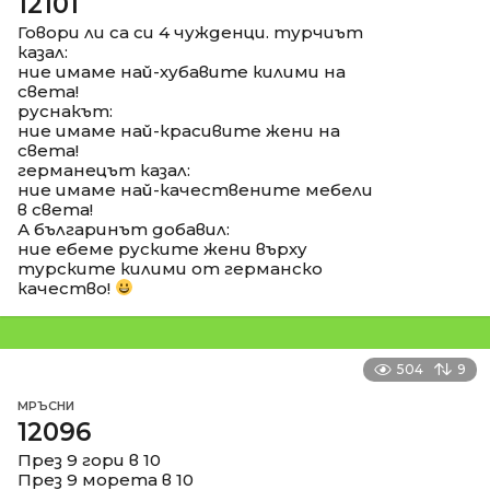
12101
Говори ли са си 4 чужденци. турчиът
казал:
ние имаме най-хубавите килими на
света!
руснакът:
ние имаме най-красивите жени на
света!
германецът казал:
ние имаме най-качествените мебели
в света!
А българинът добавил:
ние ебеме руските жени върху
турските килими от германско
качество!
504
9
МРЪСНИ
12096
През 9 гори в 10
През 9 морета в 10