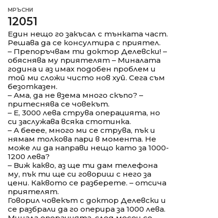
МРЪСНИ
12051
Един нещо го закъсал с тънката част.
Решава да се консултира с приятел.
– Препоръчвам ти доктор Делевски! –
обяснява му приятелят – Миналата
година и аз имах подобен проблем и
той ми сложи чисто нов хуй. Сега съм
безотказен.
– Ама, да не взема много скъпо? –
притеснява се човекът.
– Е, 3000 лева струва операцията, но
си заслужава всяка стотинка.
– А бееее, много ми се струва, пък и
нямам толкова пари в момента. Не
може ли да направи нещо като за 1000-
1200 лева?
– Виж какво, аз ще ти дам телефона
му, пък ти ще си говориш с него за
цени. Каквото се разберете. – отсича
приятелят.
Говорил човекът с доктор Делевски и
се разбрали да го оперира за 1000 лева.
Минала операцията, след месец се