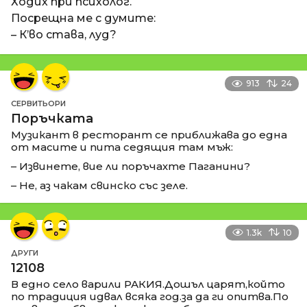
Ходих при психолог.
Посрещна ме с думите:
– К’во става, луд?
913
24
СЕРВИТЬОРИ
Поръчката
Музикант в ресторант се приближава до една
от масите и пита седящия там мъж:
– Извинете, вие ли поръчахте Паганини?
– Не, аз чакам свинско със зеле.
1.3k
10
ДРУГИ
12108
В едно село варили РАКИЯ.Дошъл царят,който
по традиция идвал всяка год.за да ги опитва.По