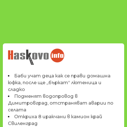
НОВИНИТЕ НА
HASKOVO.INFO
Баби учат деца как се прави домашна
юфка, после ще „бъркат“ лютеница и
сладко
Подменят водопровод в
Димитровград, отстраняват аварии по
селата
Откриха 8 иракчани в камион край
Свиленград