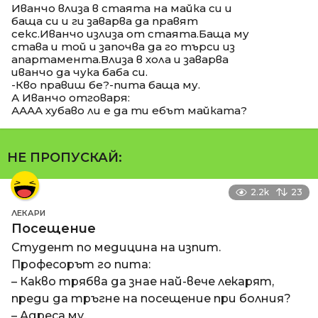
Иванчо влиза в стаята на майка си и
баща си и ги заварва да правят
секс.Иванчо излиза от стаята.Баща му
става и той и започва да го търси из
апартамента.Влиза в хола и заварва
иванчо да чука баба си.
-Кво правиш бе?-пита баща му.
А Иванчо отговаря:
АААА хубаво ли е да ти ебът майката?
НЕ ПРОПУСКАЙ:
2.2k
23
ЛЕКАРИ
Посещение
Студент по медицина на изпит.
Професорът го пита:
– Какво трябва да знае най-вече лекарят,
преди да тръгне на посещение при болния?
– Адреса му.