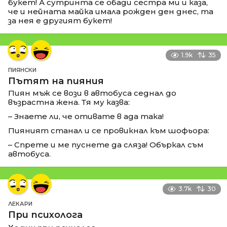
букет! А сутринта се обади сестра ми и каза,
че и нейната майка имала рожден ден днес, та
за нея е другият букет!
1.9k
35
ПИЯНСКИ
Пътят на пияния
Пиян мъж се вози в автобуса седнал до
възрастна жена. Тя му казва:
– Знаете ли, че отивате в ада така!
Пияният станал и се провикнал към шофьора:
– Спрете и ме пуснете да сляза! Объркал съм
автобуса.
3.7k
30
ЛЕКАРИ
При психолога