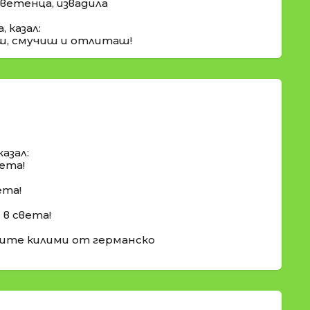
цветенца, извадила
 казал:
аш, смучиш и отлиташ!
азал:
ета!
ета!
в света!
ките килими от германско