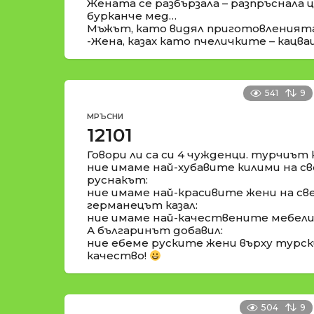
Жената се разбързала – разпръснала 
бурканче мед…
Мъжът, като видял приготовленията,
-Жена, казах като пчеличките – кацв
541
9
МРЪСНИ
12101
Говори ли са си 4 чужденци. турчиът к
ние имаме най-хубавите килими на св
руснакът:
ние имаме най-красивите жени на св
германецът казал:
ние имаме най-качествените мебели 
А българинът добавил:
ние ебеме руските жени върху турс
качество!
504
9