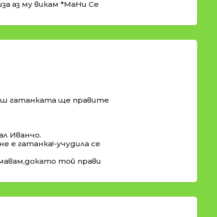
иза аз му викам *МаНи Се
неш гатанката ще правите
ал Иванчо.
 не е гатанка!-учудила се
имавам,докато той прави