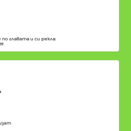
по главата и си рекла:
!!
а
лизат