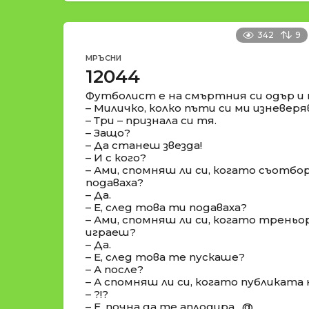
342
9
МРЪСНИ
12044
Футболист е на смъртния си одър и п
– Миличко, колко пъти си ми изневеря
– Три – признала си тя.
– Защо?
– Да станеш звезда!
– И с кого?
– Ами, спомняш ли си, когато съотб
подаваха?
– Да.
– Е, след това ти подаваха?
– Ами, спомняш ли си, когато трень
играеш?
– Да.
– Е, след това те пускаше?
– А после?
– А спомняш ли си, когато публиката
– ?!?
– Е, почна да те аплодира…@