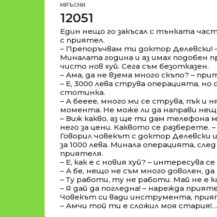
МРЪСНИ
12051
Един нещо го закъсал с тънката част
с приятел.
– Препоръчвам ти доктор Делевски! 
Миналата година и аз имах подобен п
чисто нов хуй. Сега съм безотказен.
– Ама, да не взема много скъпо? – пр
– Е, 3000 лева струва операцията, но 
стотинка.
– А бееее, много ми се струва, пък и 
момента. Не може ли да направи нещо
– Виж какво, аз ще ти дам телефона м
него за цени. Каквото се разберете.
Говорил човекът с доктор Делевски и 
за 1000 лева. Минала операцията, сле
приятеля.
– Е, как е с новия хуй? – интересува 
– А бе, нещо не съм много доволен, да
– Ту работи, ту не работи. Май не 
– Я дай да погледна! – нарежда прият
Човекът си вади инструмента, прият
– Амчи той ти е сложил моя стария!…