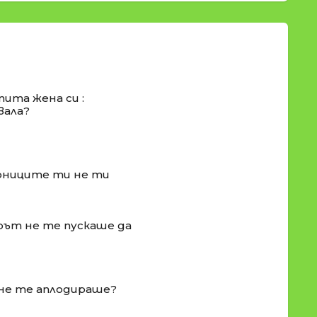
ита жена си :
вала?
орниците ти не ти
орът не те пускаше да
 не те аплодираше?