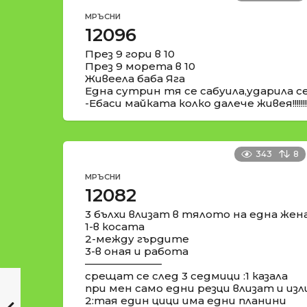
МРЪСНИ
12096
През 9 гори в 10
През 9 морета в 10
Живеела баба Яга
Една сутрин тя се сабуила,ударила се 
-Ебаси майката колко далече живея!!!!!!!!!
343
8
МРЪСНИ
12082
3 бълхи влизат в тялото на една жен
1-в косата
2-между гърдите
3-в оная и работа
––––––––––––––
срещат се след 3 седмици :1 казала
при мен само едни резци влизат и из
2:тая един цици има едни планини