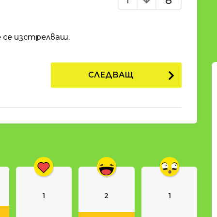
8
е се изстрелваш.
СЛЕДВАЩ
1
2
1