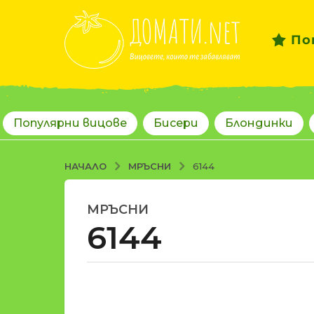
По
Популярни вицове
Бисери
Блондинки
МРЪСНИ
НАЧАЛО
6144
МРЪСНИ
1
6144
8
г
о
д
о
и
т
н
d