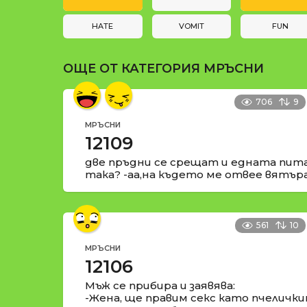
и
t
i
HATE
VOMIT
FUN
o
ОЩЕ ОТ КАТЕГОРИЯ
МРЪСНИ
n
706
9
МРЪСНИ
12109
две пръдни се срещат и едната пита:
така? -аа,на където ме отвее вятъра
561
10
МРЪСНИ
12106
Мъж се прибира и заявява:
-Жена, ще правим секс като пчелички