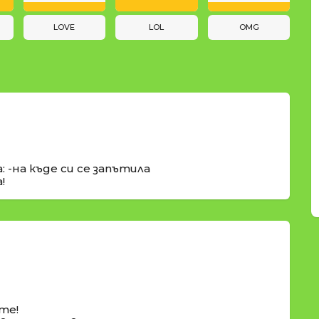
LOVE
LOL
OMG
 -на къде си се запътила
!
те!