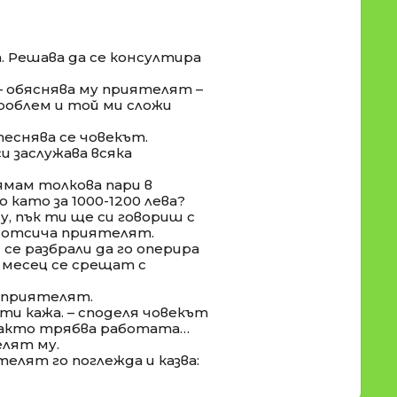
. Решава да се консултира
– обяснява му приятелят –
роблем и той ми сложи
итеснява се човекът.
си заслужава всяка
нямам толкова пари в
 като за 1000-1200 лева?
у, пък ти ще си говориш с
 – отсича приятелят.
се разбрали да го оперира
д месец се срещат с
се приятелят.
 ти кажа. – споделя човекът
е както трябва работата…
елят му.
елят го поглежда и казва: