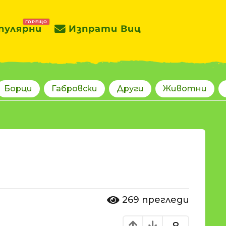
ГОРЕЩО
пулярни
Изпрати Виц
Борци
Габровски
Други
Животни
269
прегледи