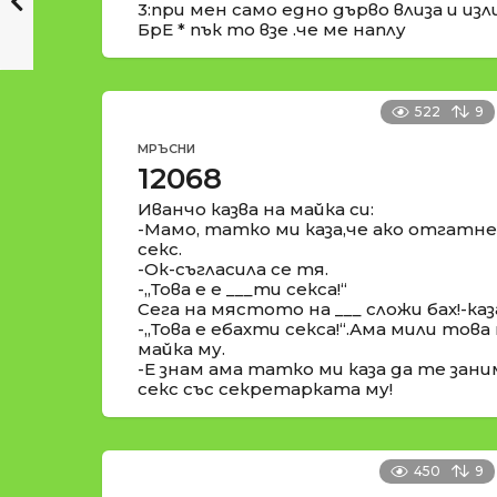
3:при мен само едно дърво влиза и изл
БрЕ * пък то взе .че ме наплу
522
9
МРЪСНИ
12068
Иванчо казва на майка си:
-Мамо, татко ми каза,че ако отгат
секс.
-Ок-съгласила се тя.
-,,Това е е ___ти секса!“
Сега на мястото на ___ сложи бах!-каз
-,,Това е ебахти секса!“.Ама мили това
майка му.
-Е знам ама татко ми каза да те зан
секс със секретарката му!
450
9