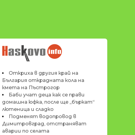
НОВИНИТЕ НА
HASKOVO.INFO
Откриха в другия край на
България открадната кола на
кмета на Пъстрогор
Баби учат деца как се прави
домашна юфка, после ще „бъркат“
лютеница и сладко
Подменят водопровод в
Димитровград, отстраняват
аварии по селата