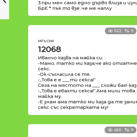
3:при мен само едно дърво влиза и изл
БрЕ * пък то взе .че ме наплу
522
9
МРЪСНИ
12068
Иванчо казва на майка си:
-Мамо, татко ми каза,че ако отгат
секс.
-Ок-съгласила се тя.
-,,Това е е ___ти секса!“
Сега на мястото на ___ сложи бах!-каз
-,,Това е ебахти секса!“.Ама мили това
майка му.
-Е знам ама татко ми каза да те зан
секс със секретарката му!
450
9