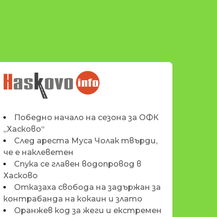
НОВИНИТЕ НА
HASKOVO.INFO
Победно начало на сезона за ОФК
„Хасково“
След ареста Муса Чолак твърди,
че е наклеветен
Спука се главен водопровод в
Хасково
Отказаха свобода на задържан за
контрабанда на кокаин и злато
Оранжев код за жеги и екстремен