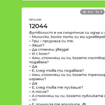
342
9
МРЪСНИ
12044
Футболист е на смъртния си одър и п
– Миличко, колко пъти си ми изневеря
– Три – признала си тя.
– Защо?
– Да станеш звезда!
– И с кого?
– Ами, спомняш ли си, когато съотб
подаваха?
– Да.
– Е, след това ти подаваха?
– Ами, спомняш ли си, когато трень
играеш?
– Да.
– Е, след това те пускаше?
– А после?
– А спомняш ли си, когато публиката
– ?!?
– Е, почна да те аплодира…@