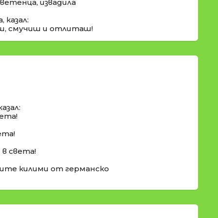
цветенца, извадила
 казал:
аш, смучиш и отлиташ!
азал:
ета!
ета!
в света!
ките килими от германско