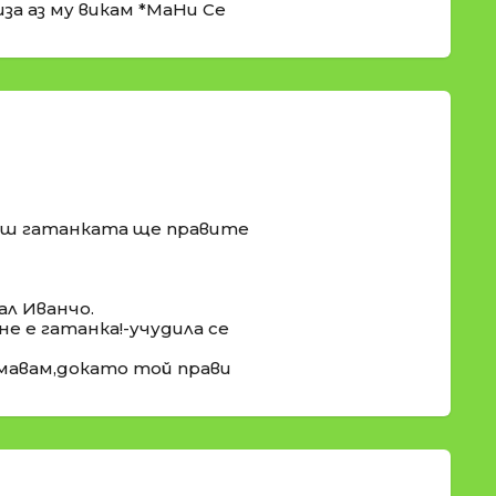
иза аз му викам *МаНи Се
неш гатанката ще правите
ал Иванчо.
 не е гатанка!-учудила се
имавам,докато той прави