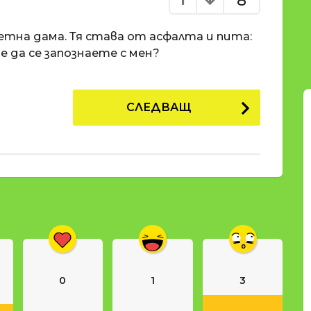
8
тна дама. Тя става от асфалта и пита:
е да се запознаете с мен?
СЛЕДВАЩ
0
1
3