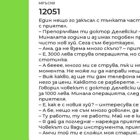
МРЪСНИ
12051
Един нещо го закъсал с тънката част
с приятел.
– Препоръчвам ти доктор Делевски! 
Миналата година и аз имах подобен п
чисто нов хуй. Сега съм безотказен.
– Ама, да не взема много скъпо? – пр
– Е, 3000 лева струва операцията, но 
стотинка.
– А бееее, много ми се струва, пък и 
момента. Не може ли да направи нещо
– Виж какво, аз ще ти дам телефона м
него за цени. Каквото се разберете.
Говорил човекът с доктор Делевски и 
за 1000 лева. Минала операцията, сле
приятеля.
– Е, как е с новия хуй? – интересува 
– А бе, нещо не съм много доволен, да
– Ту работи, ту не работи. Май не 
– Я дай да погледна! – нарежда прият
Човекът си вади инструмента, прият
– Амчи той ти е сложил моя стария!…