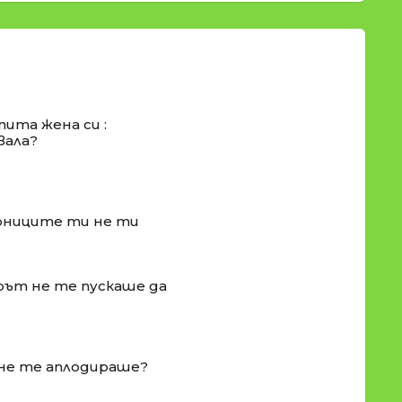
ита жена си :
вала?
орниците ти не ти
орът не те пускаше да
 не те аплодираше?