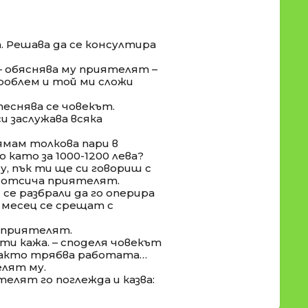
. Решава да се консултира
– обяснява му приятелят –
роблем и той ми сложи
итеснява се човекът.
си заслужава всяка
нямам толкова пари в
 като за 1000-1200 лева?
у, пък ти ще си говориш с
 – отсича приятелят.
се разбрали да го оперира
д месец се срещат с
се приятелят.
 ти кажа. – споделя човекът
е както трябва работата…
елят му.
елят го поглежда и казва: