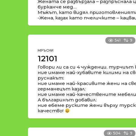
Жената се разбързала – разпръснала 
бурканче мед…
Мъжът, като видял приготовленията,
-Жена, казах като пчеличките – кацв
541
9
МРЪСНИ
12101
Говори ли са си 4 чужденци. турчиът к
ние имаме най-хубавите килими на св
руснакът:
ние имаме най-красивите жени на св
германецът казал:
ние имаме най-качествените мебели 
А българинът добавил:
ние ебеме руските жени върху турс
качество!
504
9