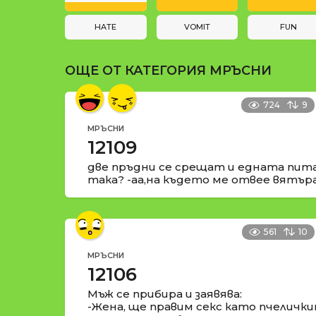
и
t
i
HATE
VOMIT
FUN
o
ОЩЕ ОТ КАТЕГОРИЯ
МРЪСНИ
n
724
9
МРЪСНИ
12109
две пръдни се срещат и едната пита:
така? -аа,на където ме отвее вятъра
561
10
МРЪСНИ
12106
Мъж се прибира и заявява:
-Жена, ще правим секс като пчелички