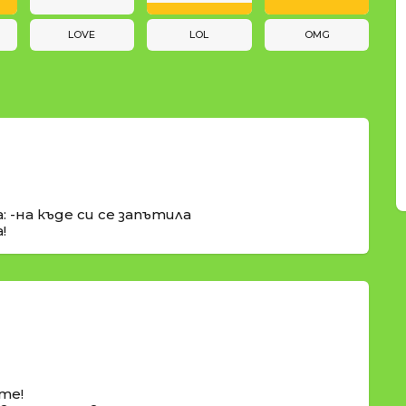
LOVE
LOL
OMG
 -на къде си се запътила
!
те!