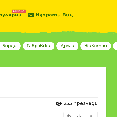
ГОРЕЩО
пулярни
Изпрати Виц
Борци
Габровски
Други
Животни
233
прегледи