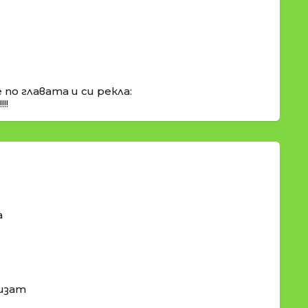
по главата и си рекла:
!!
а
лизат