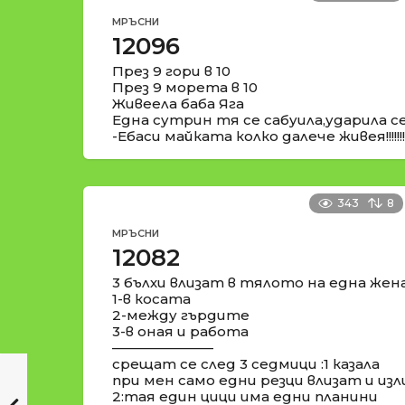
МРЪСНИ
12096
През 9 гори в 10
През 9 морета в 10
Живеела баба Яга
Една сутрин тя се сабуила,ударила се 
-Ебаси майката колко далече живея!!!!!!!!!
343
8
МРЪСНИ
12082
3 бълхи влизат в тялото на една жен
1-в косата
2-между гърдите
3-в оная и работа
––––––––––––––
срещат се след 3 седмици :1 казала
при мен само едни резци влизат и из
2:тая един цици има едни планини