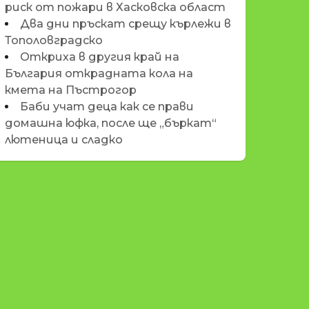
риск от пожари в Хасковска област
Два дни пръскат срещу кърлежи в
Тополовградско
Откриха в другия край на
България открадната кола на
кмета на Пъстрогор
Баби учат деца как се прави
домашна юфка, после ще „бъркат“
лютеница и сладко