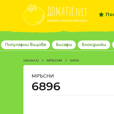
По
Популярни вицове
Бисери
Блондинки
МРЪСНИ
НАЧАЛО
6896
МРЪСНИ
1
6896
8
г
о
д
о
и
т
н
d