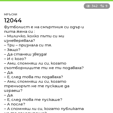
342
9
МРЪСНИ
12044
Футболист е на смъртния си одър и
пита жена си :
– Миличко, колко пъти си ми
изневерявала?
– Три – признала си тя.
– Защо?
– Да станеш звезда!
– И с кого?
– Ами, спомняш ли си, когато
съотборниците ти не ти подаваха?
– Да.
– Е, след това ти подаваха?
– Ами, спомняш ли си, когато
треньорът не те пускаше да
играеш?
– Да.
– Е, след това те пускаше?
– А после?
– А спомняш ли си, когато публиката