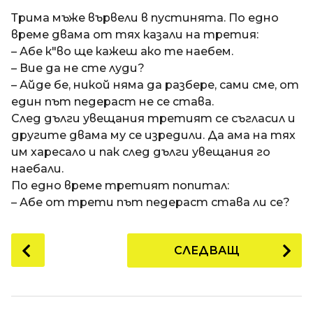
a
t
п
Трима мъже вървели в пустинята. По едно
i
р
време двама от тях казали на третия:
е
– Абе к"во ще кажеш ако те наебем.
д
– Вие да не сте луди?
и
– Айде бе, никой няма да разбере, сами сме, от
1
един път педераст не се става.
8
След дълги увещания третият се съгласил и
г
другите двама му се изредили. Да ама на тях
о
им харесало и пак след дълги увещания го
д
наебали.
и
По едно време третият попитал:
н
– Абе от трети път педераст става ли се?
и
п
P
СЛЕДВАЩ
р
o
е
s
д
t
и