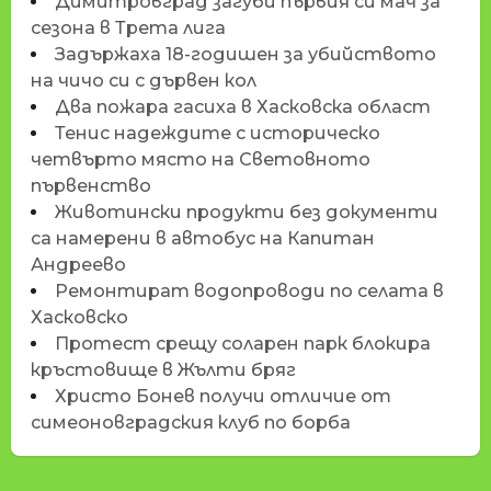
Димитровград загуби първия си мач за
сезона в Трета лига
Задържаха 18-годишен за убийството
на чичо си с дървен кол
Два пожара гасиха в Хасковска област
Тенис надеждите с историческо
четвърто място на Световното
първенство
Животински продукти без документи
са намерени в автобус на Капитан
Андреево
Ремонтират водопроводи по селата в
Хасковско
Протест срещу соларен парк блокира
кръстовище в Жълти бряг
Христо Бонев получи отличие от
симеоновградския клуб по борба