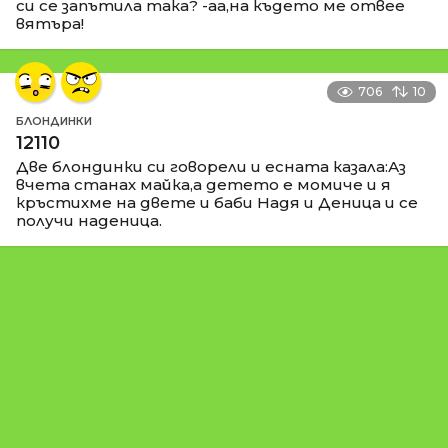
си се запътила така? -аа,на където ме отвее
вятъра!
706
10
БЛОНДИНКИ
12110
Две блондинки си говорели и есната казала:Аз
вчета станах майка,а детето е момиче и я
кръстихме на двете и баби Надя и Деница и се
получи наденица.