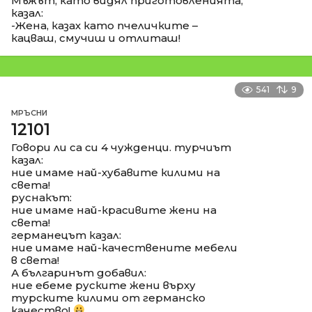
Мъжът, като видял приготовленията,
казал:
-Жена, казах като пчеличките –
кацваш, смучиш и отлиташ!
541
9
МРЪСНИ
12101
Говори ли са си 4 чужденци. турчиът
казал:
ние имаме най-хубавите килими на
света!
руснакът:
ние имаме най-красивите жени на
света!
германецът казал:
ние имаме най-качествените мебели
в света!
А българинът добавил:
ние ебеме руските жени върху
турските килими от германско
качество!