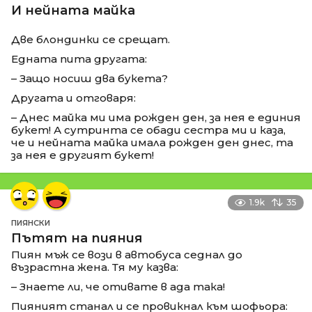
И нейната майка
Две блондинки се срещат.
Едната пита другата:
– Защо носиш два букета?
Другата и отговаря:
– Днес майка ми има рожден ден, за нея е единия
букет! А сутринта се обади сестра ми и каза,
че и нейната майка имала рожден ден днес, та
за нея е другият букет!
1.9k
35
ПИЯНСКИ
Пътят на пияния
Пиян мъж се вози в автобуса седнал до
възрастна жена. Тя му казва:
– Знаете ли, че отивате в ада така!
Пияният станал и се провикнал към шофьора: