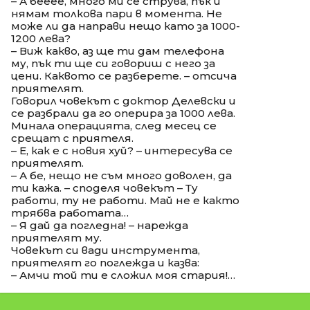
– А бееее, много ми се струва, пък и
нямам толкова пари в момента. Не
може ли да направи нещо като за 1000-
1200 лева?
– Виж какво, аз ще ти дам телефона
му, пък ти ще си говориш с него за
цени. Каквото се разберете. – отсича
приятелят.
Говорил човекът с доктор Делевски и
се разбрали да го оперира за 1000 лева.
Минала операцията, след месец се
срещат с приятеля.
– Е, как е с новия хуй? – интересува се
приятелят.
– А бе, нещо не съм много доволен, да
ти кажа. – споделя човекът – Ту
работи, ту не работи. Май не е както
трябва работата…
– Я дай да погледна! – нарежда
приятелят му.
Човекът си вади инструмента,
приятелят го поглежда и казва:
– Амчи той ти е сложил моя стария!…