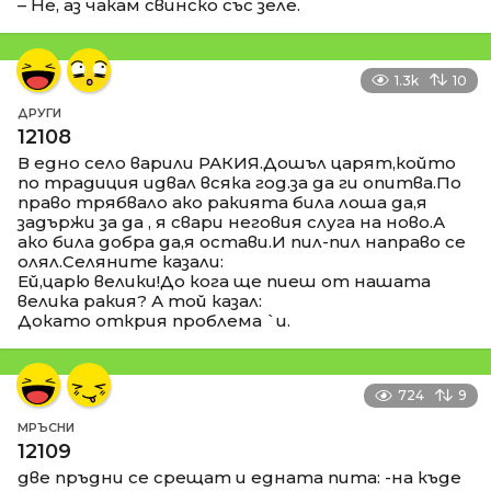
– Не, аз чакам свинско със зеле.
1.3k
10
ДРУГИ
12108
В едно село варили РАКИЯ.Дошъл царят,който
по традиция идвал всяка год.за да ги опитва.По
право трябвало ако ракията била лоша да,я
задържи за да , я свари неговия слуга на ново.А
ако била добра да,я остави.И пил-пил направо се
олял.Селяните казали:
Ей,царю велики!До кога ще пиеш от нашата
велика ракия? А той казал:
Докато открия проблема `и.
724
9
МРЪСНИ
12109
две пръдни се срещат и едната пита: -на къде