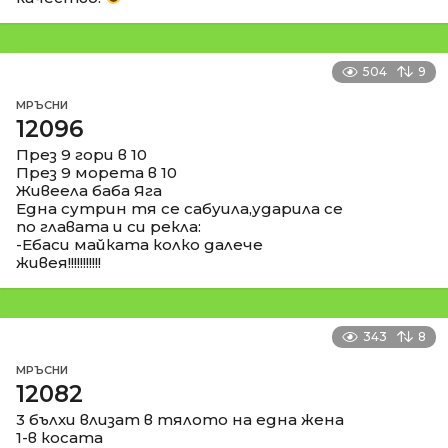
504
9
МРЪСНИ
12096
През 9 гори в 10
През 9 морета в 10
Живеела баба Яга
Една сутрин тя се сабуила,ударила се
по главата и си рекла:
-Ебаси майката колко далече
живея!!!!!!!!!!!
343
8
МРЪСНИ
12082
3 бълхи влизат в тялото на една жена
1-в косата