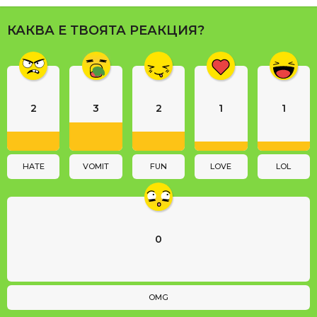
P
a
КАКВА Е ТВОЯТА РЕАКЦИЯ?
g
i
n
a
2
3
2
1
1
t
i
o
n
HATE
VOMIT
FUN
LOVE
LOL
0
OMG