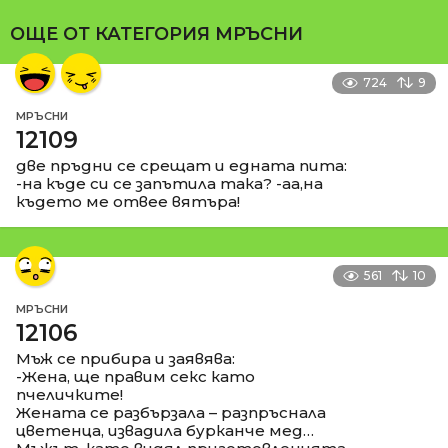
ОЩЕ ОТ КАТЕГОРИЯ
МРЪСНИ
724
9
МРЪСНИ
12109
две пръдни се срещат и едната пита:
-на къде си се запътила така? -аа,на
където ме отвее вятъра!
561
10
МРЪСНИ
12106
Мъж се прибира и заявява:
-Жена, ще правим секс като
пчеличките!
Жената се разбързала – разпръснала
цветенца, извадила бурканче мед…