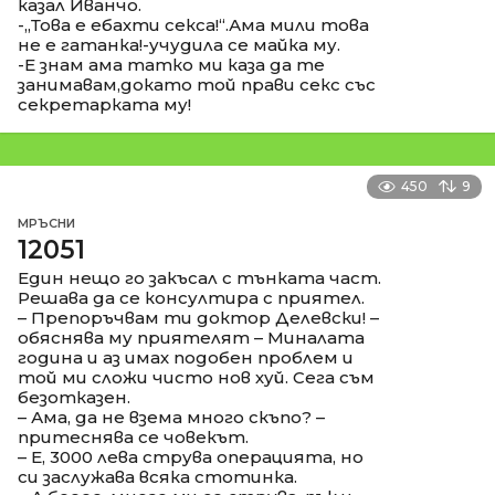
казал Иванчо.
-,,Това е ебахти секса!“.Ама мили това
не е гатанка!-учудила се майка му.
-Е знам ама татко ми каза да те
занимавам,докато той прави секс със
секретарката му!
450
9
МРЪСНИ
12051
Един нещо го закъсал с тънката част.
Решава да се консултира с приятел.
– Препоръчвам ти доктор Делевски! –
обяснява му приятелят – Миналата
година и аз имах подобен проблем и
той ми сложи чисто нов хуй. Сега съм
безотказен.
– Ама, да не взема много скъпо? –
притеснява се човекът.
– Е, 3000 лева струва операцията, но
си заслужава всяка стотинка.