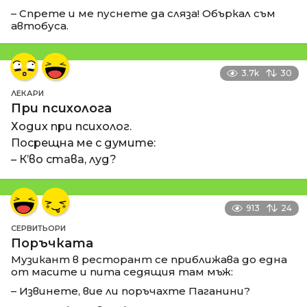
– Спрете и ме пуснете да сляза! Объркал съм
автобуса.
3.7k
30
ЛЕКАРИ
При психолога
Ходих при психолог.
Посрещна ме с думите:
– К’во става, луд?
913
24
СЕРВИТЬОРИ
Поръчката
Музикант в ресторант се приближава до една
от масите и пита седящия там мъж:
– Извинете, вие ли поръчахте Паганини?