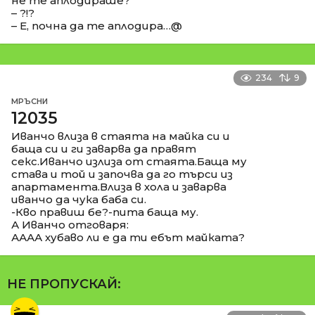
не те аплодираше?
– ?!?
– Е, почна да те аплодира…@
234
9
МРЪСНИ
12035
Иванчо влиза в стаята на майка си и
баща си и ги заварва да правят
секс.Иванчо излиза от стаята.Баща му
става и той и започва да го търси из
апартамента.Влиза в хола и заварва
иванчо да чука баба си.
-Кво правиш бе?-пита баща му.
А Иванчо отговаря:
АААА хубаво ли е да ти ебът майката?
НЕ ПРОПУСКАЙ: