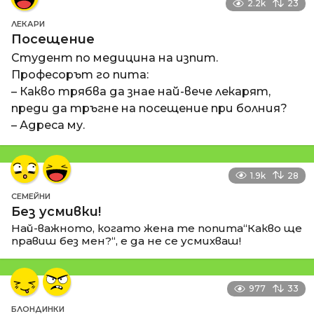
2.2k
23
ЛЕКАРИ
Посещение
Студент по медицина на изпит.
Професорът го пита:
– Какво трябва да знае най-вече лекарят,
преди да тръгне на посещение при болния?
– Адреса му.
1.9k
28
СЕМЕЙНИ
Без усмивки!
Най-важното, когато жена те попита“Какво ще
правиш без мен?“, е да не се усмихваш!
977
33
БЛОНДИНКИ