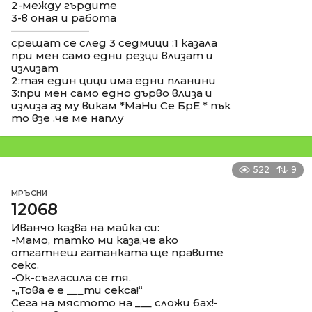
2-между гърдите
3-в оная и работа
––––––––––––––
срещат се след 3 седмици :1 казала
при мен само едни резци влизат и
излизат
2:тая един цици има едни планини
3:при мен само едно дърво влиза и
излиза аз му викам *МаНи Се БрЕ * пък
то взе .че ме наплу
522
9
МРЪСНИ
12068
Иванчо казва на майка си:
-Мамо, татко ми каза,че ако
отгатнеш гатанката ще правите
секс.
-Ок-съгласила се тя.
-,,Това е е ___ти секса!“
Сега на мястото на ___ сложи бах!-