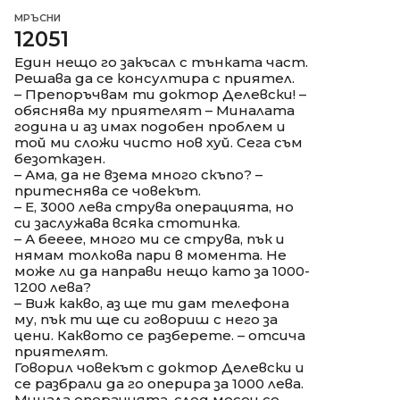
МРЪСНИ
12051
Един нещо го закъсал с тънката част.
Решава да се консултира с приятел.
– Препоръчвам ти доктор Делевски! –
обяснява му приятелят – Миналата
година и аз имах подобен проблем и
той ми сложи чисто нов хуй. Сега съм
безотказен.
– Ама, да не взема много скъпо? –
притеснява се човекът.
– Е, 3000 лева струва операцията, но
си заслужава всяка стотинка.
– А бееее, много ми се струва, пък и
нямам толкова пари в момента. Не
може ли да направи нещо като за 1000-
1200 лева?
– Виж какво, аз ще ти дам телефона
му, пък ти ще си говориш с него за
цени. Каквото се разберете. – отсича
приятелят.
Говорил човекът с доктор Делевски и
се разбрали да го оперира за 1000 лева.
Минала операцията, след месец се