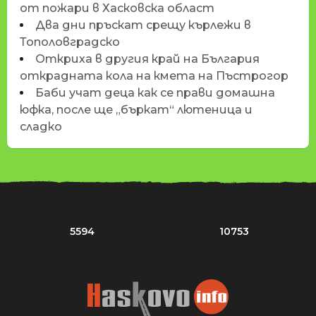
от пожари в Хасковска област
Два дни пръскат срещу кърлежи в
Тополовградско
Откриха в другия край на България
открадната кола на кмета на Пъстрогор
Баби учат деца как се прави домашна
юфка, после ще „бъркат“ лютеница и
сладко
5594
10753