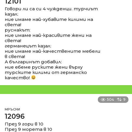
12101
Говори ли са си 4 чужденци. турчиът
казал:
ние имаме най-хубавите килими на
света!
руснакът:
ние имаме най-красивите жени на
света!
германецът казал:
ние имаме най-качествените мебели
в света!
А българинът добавил:
ние ебеме руските жени върху
турските килими от германско
качество!
504
9
МРЪСНИ
12096
През 9 гори в 10
През 9 морета в 10