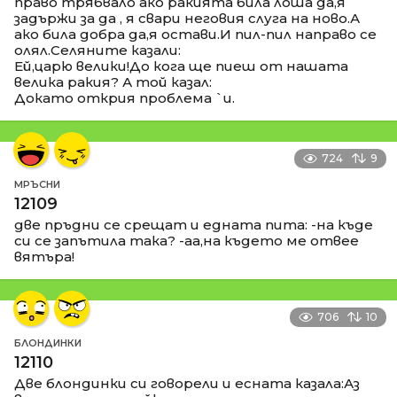
право трябвало ако ракията била лоша да,я
задържи за да , я свари неговия слуга на ново.А
ако била добра да,я остави.И пил-пил направо се
олял.Селяните казали:
Ей,царю велики!До кога ще пиеш от нашата
велика ракия? А той казал:
Докато открия проблема `и.
724
9
МРЪСНИ
12109
две пръдни се срещат и едната пита: -на къде
си се запътила така? -аа,на където ме отвее
вятъра!
706
10
БЛОНДИНКИ
12110
Две блондинки си говорели и есната казала:Аз