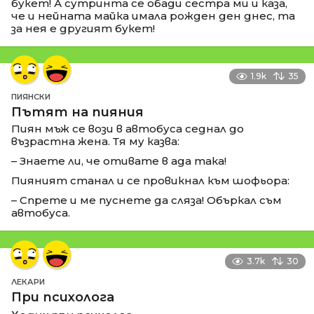
букет! А сутринта се обади сестра ми и каза,
че и нейната майка имала рожден ден днес, та
за нея е другият букет!
1.9k
35
ПИЯНСКИ
Пътят на пияния
Пиян мъж се вози в автобуса седнал до
възрастна жена. Тя му казва:
– Знаете ли, че отивате в ада така!
Пияният станал и се провикнал към шофьора:
– Спрете и ме пуснете да сляза! Объркал съм
автобуса.
3.7k
30
ЛЕКАРИ
При психолога