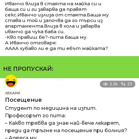
Иванчо влиза в стаята на майка си и
баща си и ги заварва да правят
секс.Иванчо излиза от стаята.Баща му
става и той и започва да го търси из
апартамента.Влиза в хола и заварва
иванчо да чука баба си.
-Кво правиш бе?-пита баща му.
А Иванчо отговаря:
АААА хубаво ли е да ти ебът майката?
НЕ ПРОПУСКАЙ:
2.2k
23
ЛЕКАРИ
Посещение
Студент по медицина на изпит.
Професорът го пита:
– Какво трябва да знае най-вече лекарят,
преди да тръгне на посещение при болния?
– Адреса му.