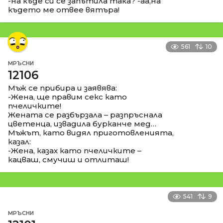
-на къде си се запътила така? -аа,на
където ме отвее вятъра!
561
10
МРЪСНИ
12106
Мъж се прибира и заявява:
-Жена, ще правим секс като
пчеличките!
Жената се разбързала – разпръснала
цветенца, извадила бурканче мед…
Мъжът, като видял приготовленията,
казал:
-Жена, казах като пчеличките –
кацваш, смучиш и отлиташ!
541
9
МРЪСНИ