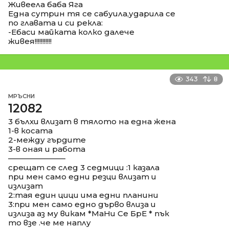
Живеела баба Яга
Една сутрин тя се сабуила,ударила се
по главата и си рекла:
-Ебаси майката колко далече
живея!!!!!!!!!!!
343
8
МРЪСНИ
12082
3 бълхи влизат в тялото на една жена
1-в косата
2-между гърдите
3-в оная и работа
––––––––––––––
срещат се след 3 седмици :1 казала
при мен само едни резци влизат и
излизат
2:тая един цици има едни планини
3:при мен само едно дърво влиза и
излиза аз му викам *МаНи Се БрЕ * пък
то взе .че ме наплу