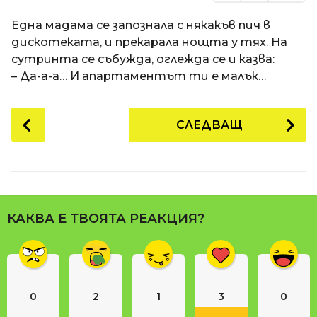
Една мадама се запознала с някакъв пич в
дискотеката, и прекарала нощта у тях. На
сутринта се събужда, оглежда се и казва:
– Да-а-а… И апартаментът ти е малък…
P
СЛЕДВАЩ
o
s
t
P
a
КАКВА Е ТВОЯТА РЕАКЦИЯ?
g
i
n
a
0
2
1
3
0
t