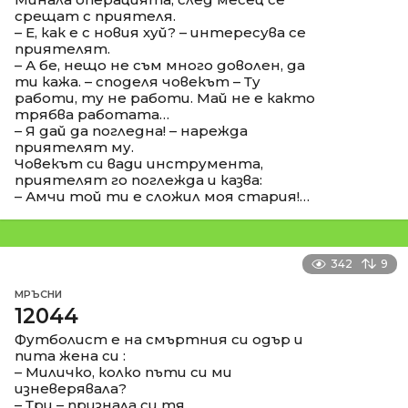
срещат с приятеля.
– Е, как е с новия хуй? – интересува се
приятелят.
– А бе, нещо не съм много доволен, да
ти кажа. – споделя човекът – Ту
работи, ту не работи. Май не е както
трябва работата…
– Я дай да погледна! – нарежда
приятелят му.
Човекът си вади инструмента,
приятелят го поглежда и казва:
– Амчи той ти е сложил моя стария!…
342
9
МРЪСНИ
12044
Футболист е на смъртния си одър и
пита жена си :
– Миличко, колко пъти си ми
изневерявала?
– Три – признала си тя.