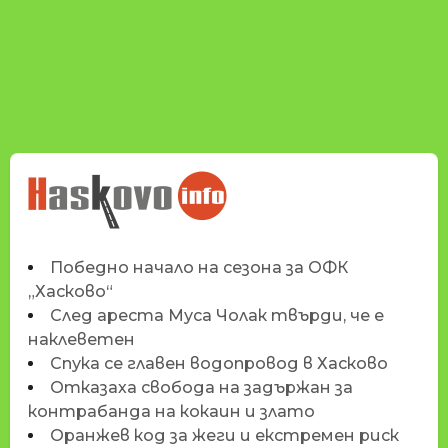
НОВИНИТЕ НА
HASKOVO.INFO
Победно начало на сезона за ОФК
„Хасково“
След ареста Муса Чолак твърди, че е
наклеветен
Спука се главен водопровод в Хасково
Отказаха свобода на задържан за
контрабанда на кокаин и злато
Оранжев код за жеги и екстремен риск