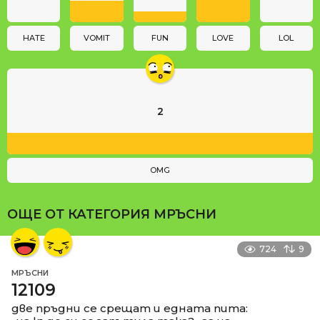
i
o
n
HATE
VOMIT
FUN
LOVE
LOL
2
OMG
ОЩЕ ОТ КАТЕГОРИЯ
МРЪСНИ
724
9
МРЪСНИ
12109
две пръдни се срещат и едната пита: