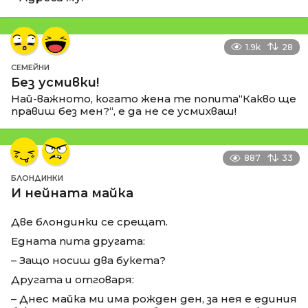
1.9k
28
СЕМЕЙНИ
Без усмивки!
Най-важното, когато жена те попита“Какво ще
правиш без мен?“, е да не се усмихваш!
887
33
БЛОНДИНКИ
И нейната майка
Две блондинки се срещат.
Едната пита другата:
– Защо носиш два букета?
Другата и отговаря:
– Днес майка ми има рожден ден, за нея е единия