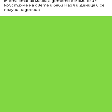
вчета станах майка,а детето е момиче и я
кръстихме на двете и баби Надя и Деница и се
получи наденица.