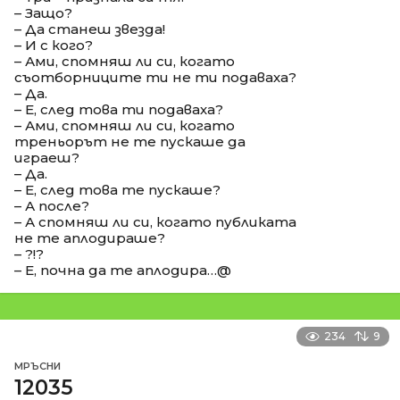
– Защо?
– Да станеш звезда!
– И с кого?
– Ами, спомняш ли си, когато
съотборниците ти не ти подаваха?
– Да.
– Е, след това ти подаваха?
– Ами, спомняш ли си, когато
треньорът не те пускаше да
играеш?
– Да.
– Е, след това те пускаше?
– А после?
– А спомняш ли си, когато публиката
не те аплодираше?
– ?!?
– Е, почна да те аплодира…@
234
9
МРЪСНИ
12035