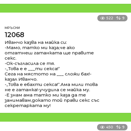
522
9
МРЪСНИ
12068
Иванчо казва на майка си:
-Мамо, татко ми каза,че ако
отгатнеш гатанката ще правите
секс.
-Ок-съгласила се тя.
-,,Това е е ___ти секса!“
Сега на мястото на ___ сложи бах!-
казал Иванчо.
-,,Това е ебахти секса!“.Ама мили това
не е гатанка!-учудила се майка му.
-Е знам ама татко ми каза да те
занимавам,докато той прави секс със
секретарката му!
450
9