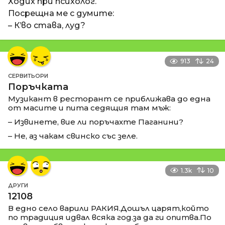
Ходих при психолог.
Посрещна ме с думите:
– К’во става, луд?
913
24
СЕРВИТЬОРИ
Поръчката
Музикант в ресторант се приближава до една
от масите и пита седящия там мъж:
– Извинете, вие ли поръчахте Паганини?
– Не, аз чакам свинско със зеле.
1.3k
10
ДРУГИ
12108
В едно село варили РАКИЯ.Дошъл царят,който
по традиция идвал всяка год.за да ги опитва.По