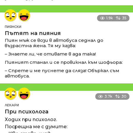
1.9k
35
ПИЯНСКИ
Пътят на пияния
Пиян мъж се вози в автобуса седнал до
възрастна жена. Тя му казва:
– Знаете ли, че отивате в ада така!
Пияният станал и се провикнал към шофьора:
– Спрете и ме пуснете да сляза! Объркал съм
автобуса.
3.7k
30
ЛЕКАРИ
При психолога
Ходих при психолог.
Посрещна ме с думите: