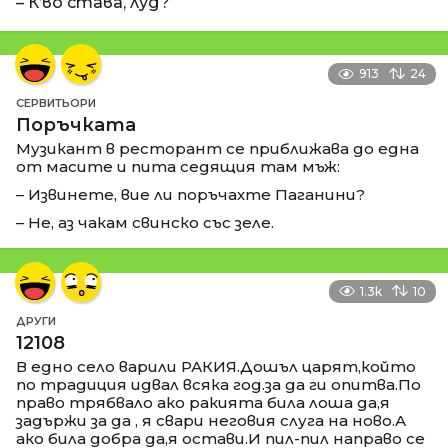
– К’во става, луд?
913
24
СЕРВИТЬОРИ
Поръчката
Музикант в ресторант се приближава до една
от масите и пита седящия там мъж:
– Извинете, вие ли поръчахте Паганини?
– Не, аз чакам свинско със зеле.
1.3k
10
ДРУГИ
12108
В едно село варили РАКИЯ.Дошъл царят,който
по традиция идвал всяка год.за да ги опитва.По
право трябвало ако ракията била лоша да,я
задържи за да , я свари неговия слуга на ново.А
ако била добра да,я остави.И пил-пил направо се