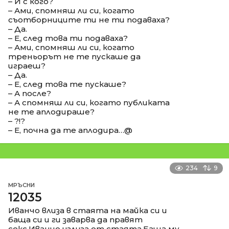
– И с кого?
– Ами, спомняш ли си, когато
съотборниците ти не ти подаваха?
– Да.
– Е, след това ти подаваха?
– Ами, спомняш ли си, когато
треньорът не те пускаше да
играеш?
– Да.
– Е, след това те пускаше?
– А после?
– А спомняш ли си, когато публиката
не те аплодираше?
– ?!?
– Е, почна да те аплодира…@
234
9
МРЪСНИ
12035
Иванчо влиза в стаята на майка си и
баща си и ги заварва да правят
секс.Иванчо излиза от стаята.Баща му