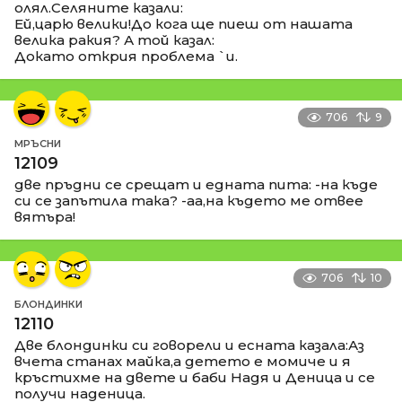
олял.Селяните казали:
Ей,царю велики!До кога ще пиеш от нашата
велика ракия? А той казал:
Докато открия проблема `и.
706
9
МРЪСНИ
12109
две пръдни се срещат и едната пита: -на къде
си се запътила така? -аа,на където ме отвее
вятъра!
706
10
БЛОНДИНКИ
12110
Две блондинки си говорели и есната казала:Аз
вчета станах майка,а детето е момиче и я
кръстихме на двете и баби Надя и Деница и се
получи наденица.