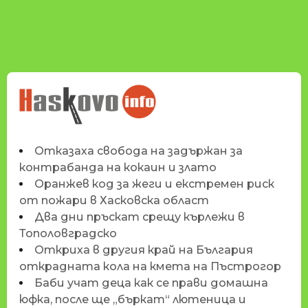
НОВИНИТЕ НА
HASKOVO.INFO
Отказаха свобода на задържан за
контрабанда на кокаин и злато
Оранжев код за жеги и екстремен риск
от пожари в Хасковска област
Два дни пръскат срещу кърлежи в
Тополовградско
Откриха в другия край на България
открадната кола на кмета на Пъстрогор
Баби учат деца как се прави домашна
юфка, после ще „бъркат“ лютеница и