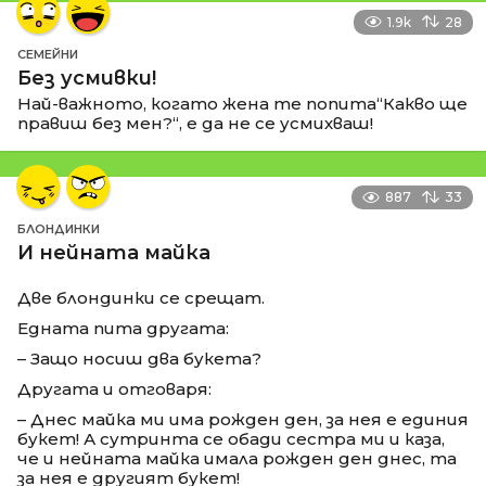
1.9k
28
СЕМЕЙНИ
Без усмивки!
Най-важното, когато жена те попита“Какво ще
правиш без мен?“, е да не се усмихваш!
887
33
БЛОНДИНКИ
И нейната майка
Две блондинки се срещат.
Едната пита другата:
– Защо носиш два букета?
Другата и отговаря:
– Днес майка ми има рожден ден, за нея е единия
букет! А сутринта се обади сестра ми и каза,
че и нейната майка имала рожден ден днес, та
за нея е другият букет!