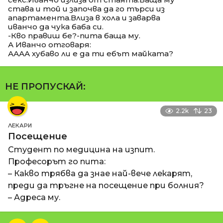
става и той и започва да го търси из
апартамента.Влиза в хола и заварва
иванчо да чука баба си.
-Кво правиш бе?-пита баща му.
А Иванчо отговаря:
АААА хубаво ли е да ти ебът майката?
НЕ ПРОПУСКАЙ:
2.2k
23
ЛЕКАРИ
Посещение
Студент по медицина на изпит.
Професорът го пита:
– Какво трябва да знае най-вече лекарят,
преди да тръгне на посещение при болния?
– Адреса му.