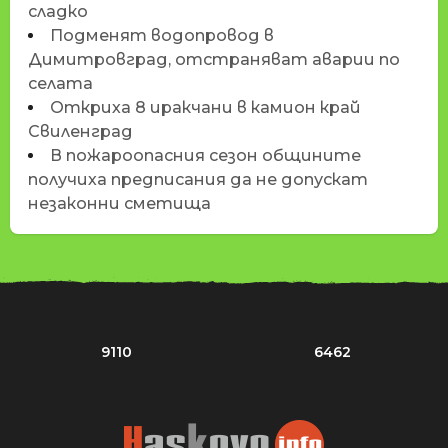
сладко
Подменят водопровод в
Димитровград, отстраняват аварии по
селата
Откриха 8 иракчани в камион край
Свиленград
В пожароопасния сезон общините
получиха предписания да не допускат
незаконни сметища
9110
6462