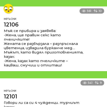
561
10
МРЪСНИ
12106
Мъж се прибира и заявява:
-Жена, ще правим секс като
пчеличките!
Жената се разбързала – разпръснала
цветенца, извадила бурканче мед…
Мъжът, като видял приготовленията,
казал:
-Жена, казах като пчеличките –
кацваш, смучиш и отлиташ!
541
9
МРЪСНИ
12101
Говори ли са си 4 чужденци. турчиът
казал: