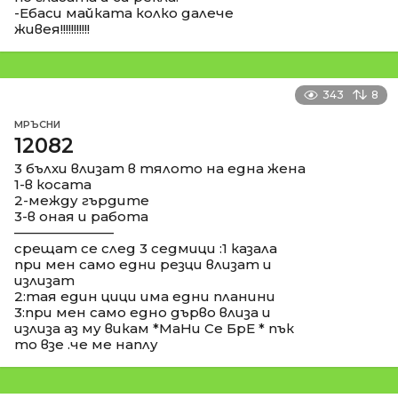
-Ебаси майката колко далече
живея!!!!!!!!!!!
343
8
МРЪСНИ
12082
3 бълхи влизат в тялото на една жена
1-в косата
2-между гърдите
3-в оная и работа
––––––––––––––
срещат се след 3 седмици :1 казала
при мен само едни резци влизат и
излизат
2:тая един цици има едни планини
3:при мен само едно дърво влиза и
излиза аз му викам *МаНи Се БрЕ * пък
то взе .че ме наплу