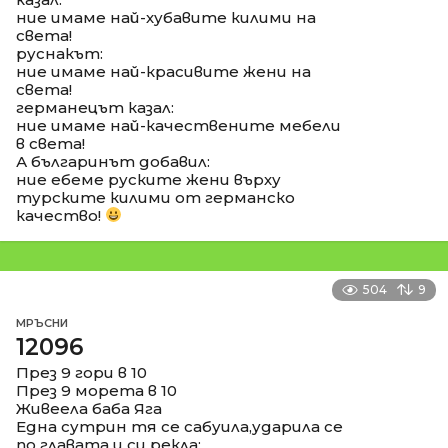
ние имаме най-хубавите килими на
света!
руснакът:
ние имаме най-красивите жени на
света!
германецът казал:
ние имаме най-качествените мебели
в света!
А българинът добавил:
ние ебеме руските жени върху
турските килими от германско
качество!
504
9
МРЪСНИ
12096
През 9 гори в 10
През 9 морета в 10
Живеела баба Яга
Една сутрин тя се сабуила,ударила се
по главата и си рекла: