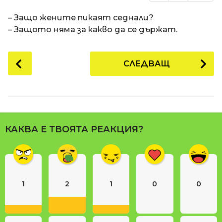
– Защо жените пикаят седнали?
– Защото няма за какво да се държат.
P
СЛЕДВАЩ
o
s
t
P
a
КАКВА Е ТВОЯТА РЕАКЦИЯ?
g
i
n
a
1
2
1
0
0
t
i
o