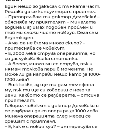
Един нещо го закъсал с тънката част.
Решава да се консултира с приятел.
– Препоръчвам ти доктор Делевски! –
обяснява му приятелят – Миналата
година и аз имах подобен проблем и
той ми сложи чисто нов хуй. Сега съм
безотказен.
– Ама, да не взема много скъпо? –
притеснява се човекът.
– Е, 3000 лева струва операцията, но
си заслужава всяка стотинка.
– А бееее, много ми се струва, пък и
нямам толкова пари в момента. Не
може ли да направи нещо като за 1000-
1200 лева?
– Виж какво, аз ще ти дам телефона
му, пък ти ще си говориш с него за
цени. Каквото се разберете. – отсича
приятелят.
Говорил човекът с доктор Делевски и
се разбрали да го оперира за 1000 лева.
Минала операцията, след месец се
срещат с приятеля.
– Е, как е с новия хуй? – интересува се