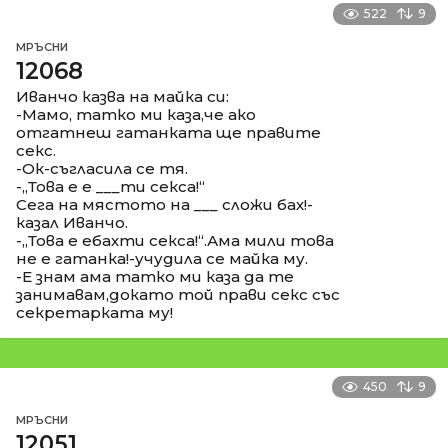
522
9
МРЪСНИ
12068
Иванчо казва на майка си:
-Мамо, татко ми каза,че ако
отгатнеш гатанката ще правите
секс.
-Ок-съгласила се тя.
-,,Това е е ___ти секса!“
Сега на мястото на ___ сложи бах!-
казал Иванчо.
-,,Това е ебахти секса!“.Ама мили това
не е гатанка!-учудила се майка му.
-Е знам ама татко ми каза да те
занимавам,докато той прави секс със
секретарката му!
450
9
МРЪСНИ
12051