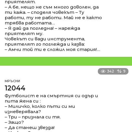
приятелят.
– А бе, нещо не съм много доволен, да
ти кажа. – споделя човекът – Ту
работи, ту не работи. Май не е както
трябва работата…
– Я дай да погледна! – нарежда
приятелят му.
Човекът си вади инструмента,
приятелят го поглежда и казва:
– Амчи той ти е сложил моя стария!…
342
9
МРЪСНИ
12044
Футболист е на смъртния си одър и
пита жена си :
– Миличко, колко пъти си ми
изневерявала?
– Три – признала си тя.
– Защо?
– Да станеш звезда!