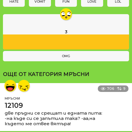
n
HATE
VOMIT
FUN
LOVE
LOL
3
OMG
ОЩЕ ОТ КАТЕГОРИЯ
МРЪСНИ
706
9
МРЪСНИ
12109
две пръдни се срещат и едната пита:
-на къде си се запътила така? -аа,на
където ме отвее вятъра!