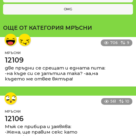
OMG
ОЩЕ ОТ КАТЕГОРИЯ
МРЪСНИ
706
9
МРЪСНИ
12109
две пръдни се срещат и едната пита:
-на къде си се запътила така? -аа,на
където ме отвее вятъра!
561
10
МРЪСНИ
12106
Мъж се прибира и заявява:
-Жена, ще правим секс като