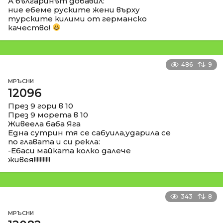
А българинът добавил:
ние ебеме руските жени върху
турските килими от германско
качество!
486
9
МРЪСНИ
12096
През 9 гори в 10
През 9 морета в 10
Живеела баба Яга
Една сутрин тя се сабуила,ударила се
по главата и си рекла:
-Ебаси майката колко далече
живея!!!!!!!!!!!
343
8
МРЪСНИ