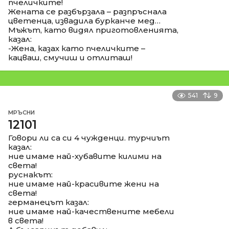
пчеличките!
Жената се разбързала – разпръснала
цветенца, извадила бурканче мед…
Мъжът, като видял приготовленията,
казал:
-Жена, казах като пчеличките –
кацваш, смучиш и отлиташ!
541
9
МРЪСНИ
12101
Говори ли са си 4 чужденци. турчиът
казал:
ние имаме най-хубавите килими на
света!
руснакът:
ние имаме най-красивите жени на
света!
германецът казал:
ние имаме най-качествените мебели
в света!