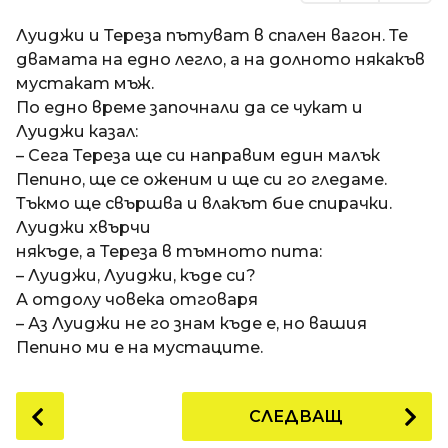
Луиджи и Тереза пътуват в спален вагон. Те
двамата на едно легло, а на долното някакъв
мустакат мъж.
По едно време започнали да се чукат и
Луиджи казал:
– Сега Тереза ще си направим един малък
Пепино, ще се оженим и ще си го гледаме.
Тъкмо ще свършва и влакът бие спирачки.
Луиджи хвърчи
някъде, а Тереза в тъмното пита:
– Луиджи, Луиджи, къде си?
А отдолу човека отговаря
– Аз Луиджи не го знам къде е, но вашия
Пепино ми е на мустаците.
P
СЛЕДВАЩ
o