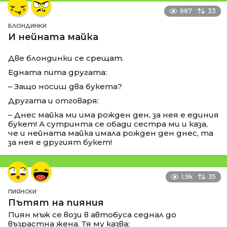
887
33
БЛОНДИНКИ
И нейната майка
Две блондинки се срещат.
Едната пита другата:
– Защо носиш два букета?
Другата и отговаря:
– Днес майка ми има рожден ден, за нея е единия
букет! А сутринта се обади сестра ми и каза,
че и нейната майка имала рожден ден днес, та
за нея е другият букет!
1.9k
35
ПИЯНСКИ
Пътят на пияния
Пиян мъж се вози в автобуса седнал до
възрастна жена. Тя му казва: