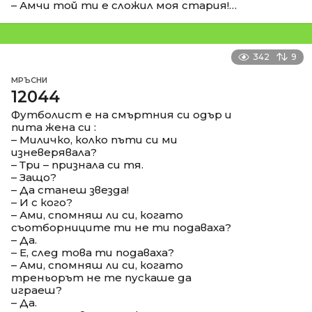
– Амчи той ти е сложил моя стария!…
342
9
МРЪСНИ
12044
Футболист е на смъртния си одър и
пита жена си :
– Миличко, колко пъти си ми
изневерявала?
– Три – признала си тя.
– Защо?
– Да станеш звезда!
– И с кого?
– Ами, спомняш ли си, когато
съотборниците ти не ти подаваха?
– Да.
– Е, след това ти подаваха?
– Ами, спомняш ли си, когато
треньорът не те пускаше да
играеш?
– Да.