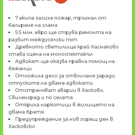
7 екипа гасиха пожар, тръгнал от
балиране на слама
5.5 млн. евро ще струва ремонта на
разбит междуселски път
Древното светилище край Каснаково
става сцена на моноспектакъл
Адвокат ще оказва правна помощ на
бежанци
Отложиха дело за отвличане заради
отпуските на двама адвокати
Отстраняват аварии в Хасково,
Свиленград и по селата
Откриха наркотици в жилището на
двама братя
Предупреждение за нов горещ ден в
Хасковско