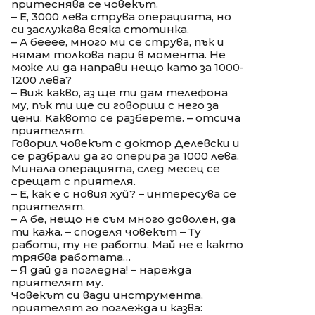
притеснява се човекът.
– Е, 3000 лева струва операцията, но
си заслужава всяка стотинка.
– А бееее, много ми се струва, пък и
нямам толкова пари в момента. Не
може ли да направи нещо като за 1000-
1200 лева?
– Виж какво, аз ще ти дам телефона
му, пък ти ще си говориш с него за
цени. Каквото се разберете. – отсича
приятелят.
Говорил човекът с доктор Делевски и
се разбрали да го оперира за 1000 лева.
Минала операцията, след месец се
срещат с приятеля.
– Е, как е с новия хуй? – интересува се
приятелят.
– А бе, нещо не съм много доволен, да
ти кажа. – споделя човекът – Ту
работи, ту не работи. Май не е както
трябва работата…
– Я дай да погледна! – нарежда
приятелят му.
Човекът си вади инструмента,
приятелят го поглежда и казва: