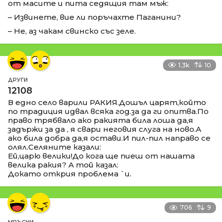
от масите и пита седящия там мъж:
– Извинете, вие ли поръчахте Паганини?
– Не, аз чакам свинско със зеле.
1.3k
10
ДРУГИ
12108
В едно село варили РАКИЯ.Дошъл царят,който
по традиция идвал всяка год.за да ги опитва.По
право трябвало ако ракията била лоша да,я
задържи за да , я свари неговия слуга на ново.А
ако била добра да,я остави.И пил-пил направо се
олял.Селяните казали:
Ей,царю велики!До кога ще пиеш от нашата
велика ракия? А той казал:
Докато открия проблема `и.
706
9
МРЪСНИ