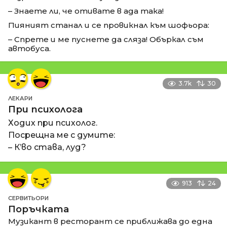
– Знаете ли, че отивате в ада така!
Пияният станал и се провикнал към шофьора:
– Спрете и ме пуснете да сляза! Объркал съм
автобуса.
3.7k
30
ЛЕКАРИ
При психолога
Ходих при психолог.
Посрещна ме с думите:
– К’во става, луд?
913
24
СЕРВИТЬОРИ
Поръчката
Музикант в ресторант се приближава до една