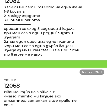
12082
3 бълхи влизат в тялото на една жена
1-в косата
2-между гърдите
3-в оная и работа
––––––––––––––
срещат се след 3 седмици :1 казала
при мен само едни резци влизат и
излизат
2:тая един цици има едни планини
3:при мен само едно дърво влиза и
излиза аз му викам *МаНи Се БрЕ * пък
то взе .че ме наплу
522
9
МРЪСНИ
12068
Иванчо казва на майка си:
-Мамо, татко ми каза,че ако
отгатнеш гатанката ще правите
секс.