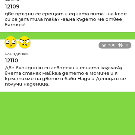
12109
две пръдни се срещат и едната пита: -на къде
си се запътила така? -аа,на където ме отвее
вятъра!
706
10
БЛОНДИНКИ
12110
Две блондинки си говорели и есната казала:Аз
вчета станах майка,а детето е момиче и я
кръстихме на двете и баби Надя и Деница и се
получи наденица.