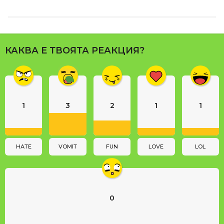
s
t
P
a
КАКВА Е ТВОЯТА РЕАКЦИЯ?
g
i
n
a
1
3
2
1
1
t
i
o
n
HATE
VOMIT
FUN
LOVE
LOL
0