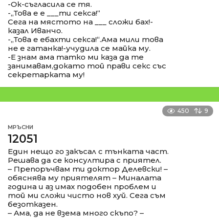
-Ок-съгласила се тя.
-,,Това е е ___ти секса!“
Сега на мястото на ___ сложи бах!-
казал Иванчо.
-,,Това е ебахти секса!“.Ама мили това
не е гатанка!-учудила се майка му.
-Е знам ама татко ми каза да те
занимавам,докато той прави секс със
секретарката му!
450
9
МРЪСНИ
12051
Един нещо го закъсал с тънката част.
Решава да се консултира с приятел.
– Препоръчвам ти доктор Делевски! –
обяснява му приятелят – Миналата
година и аз имах подобен проблем и
той ми сложи чисто нов хуй. Сега съм
безотказен.
– Ама, да не взема много скъпо? –