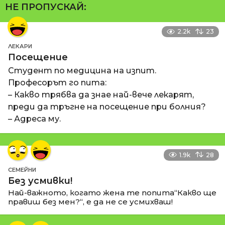
НЕ ПРОПУСКАЙ:
2.2k
23
ЛЕКАРИ
Посещение
Студент по медицина на изпит.
Професорът го пита:
– Какво трябва да знае най-вече лекарят,
преди да тръгне на посещение при болния?
– Адреса му.
1.9k
28
СЕМЕЙНИ
Без усмивки!
Най-важното, когато жена те попита“Какво ще
правиш без мен?“, е да не се усмихваш!