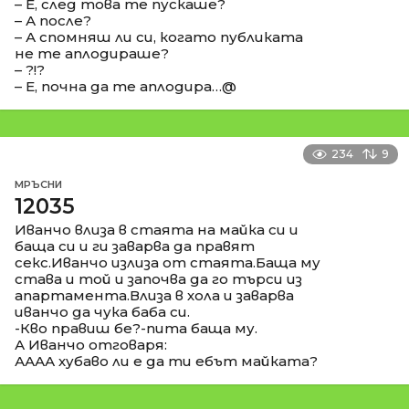
– Е, след това те пускаше?
– А после?
– А спомняш ли си, когато публиката
не те аплодираше?
– ?!?
– Е, почна да те аплодира…@
234
9
МРЪСНИ
12035
Иванчо влиза в стаята на майка си и
баща си и ги заварва да правят
секс.Иванчо излиза от стаята.Баща му
става и той и започва да го търси из
апартамента.Влиза в хола и заварва
иванчо да чука баба си.
-Кво правиш бе?-пита баща му.
А Иванчо отговаря:
АААА хубаво ли е да ти ебът майката?