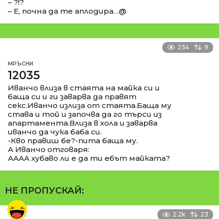
– ?!?
– Е, почна да те аплодира…@
234
9
МРЪСНИ
12035
Иванчо влиза в стаята на майка си и
баща си и ги заварва да правят
секс.Иванчо излиза от стаята.Баща му
става и той и започва да го търси из
апартамента.Влиза в хола и заварва
иванчо да чука баба си.
-Кво правиш бе?-пита баща му.
А Иванчо отговаря:
АААА хубаво ли е да ти ебът майката?
НЕ ПРОПУСКАЙ:
2.2k
23