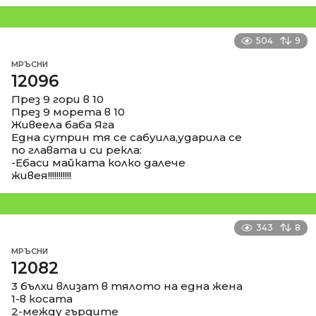
504
9
МРЪСНИ
12096
През 9 гори в 10
През 9 морета в 10
Живеела баба Яга
Една сутрин тя се сабуила,ударила се
по главата и си рекла:
-Ебаси майката колко далече
живея!!!!!!!!!!!
343
8
МРЪСНИ
12082
3 бълхи влизат в тялото на една жена
1-в косата
2-между гърдите