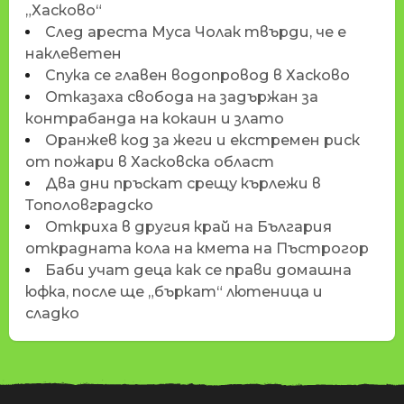
„Хасково“
След ареста Муса Чолак твърди, че е
наклеветен
Спука се главен водопровод в Хасково
Отказаха свобода на задържан за
контрабанда на кокаин и злато
Оранжев код за жеги и екстремен риск
от пожари в Хасковска област
Два дни пръскат срещу кърлежи в
Тополовградско
Откриха в другия край на България
открадната кола на кмета на Пъстрогор
Баби учат деца как се прави домашна
юфка, после ще „бъркат“ лютеница и
сладко