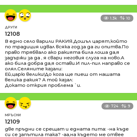
1.3k
10
ДРУГИ
12108
В едно село варили РАКИЯ.Дошъл царят,който
по традиция идвал всяка год.за да ги опитва.По
право трябвало ако ракията била лоша да,я
задържи за да , я свари неговия слуга на ново.А
ако била добра да,я остави.И пил-пил направо се
олял.Селяните казали:
Ей,царю велики!До кога ще пиеш от нашата
велика ракия? А той казал:
Докато открия проблема `и.
724
9
МРЪСНИ
12109
две пръдни се срещат и едната пита: -на къде
си се запътила така? -аа,на където ме отвее