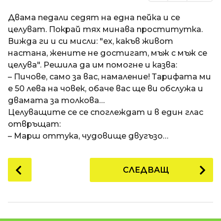
Двама педали седят на една пейка и се
целуват. Покрай тях минава проститутка.
Вижда ги и си мисли: "ех, какъв живот
настана, жените не достигат, мъж с мъж се
целува". Решила да им помогне и казва:
– Пичове, само за вас, намаление! Тарифата ми
е 50 лева на човек, обаче вас ще ви обслужа и
двамата за толкова…
Целуващите се се споглеждат и в един глас
отвръщат:
– Марш оттука, чудовище двугъзо…
P
СЛЕДВАЩ
o
s
t
P