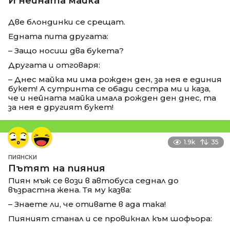
И нейната майка
Две блондинки се срещат.
Едната пита другата:
– Защо носиш два букета?
Другата и отговаря:
– Днес майка ми има рожден ден, за нея е единия
букет! А сутринта се обади сестра ми и каза,
че и нейната майка имала рожден ден днес, та
за нея е другият букет!
1.9k
35
ПИЯНСКИ
Пътят на пияния
Пиян мъж се вози в автобуса седнал до
възрастна жена. Тя му казва:
– Знаете ли, че отивате в ада така!
Пияният станал и се провикнал към шофьора: