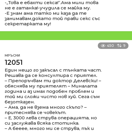
-,,Това е ебахти секса!“.Ама мили това
не е гатанка!-учудила се майка му.
-Е знам ама татко ми каза да те
занимавам,докато той прави секс със
секретарката му!
450
9
МРЪСНИ
12051
Един нещо го закъсал с тънката част.
Решава да се консултира с приятел.
– Препоръчвам ти доктор Делевски! –
обяснява му приятелят – Миналата
година и аз имах подобен проблем и
той ми сложи чисто нов хуй. Сега съм
безотказен.
– Ама, да не взема много скъпо? –
притеснява се човекът.
– Е, 3000 лева струва операцията, но
си заслужава всяка стотинка.
– А бееее, много ми се струва, пък и