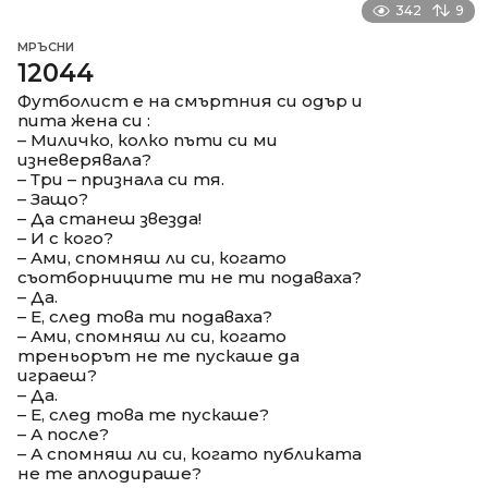
342
9
МРЪСНИ
12044
Футболист е на смъртния си одър и
пита жена си :
– Миличко, колко пъти си ми
изневерявала?
– Три – признала си тя.
– Защо?
– Да станеш звезда!
– И с кого?
– Ами, спомняш ли си, когато
съотборниците ти не ти подаваха?
– Да.
– Е, след това ти подаваха?
– Ами, спомняш ли си, когато
треньорът не те пускаше да
играеш?
– Да.
– Е, след това те пускаше?
– А после?
– А спомняш ли си, когато публиката
не те аплодираше?