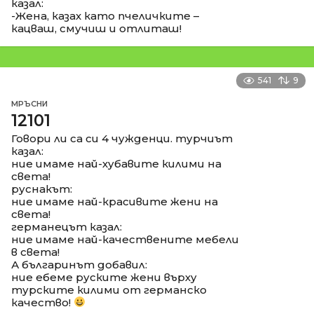
казал:
-Жена, казах като пчеличките –
кацваш, смучиш и отлиташ!
541
9
МРЪСНИ
12101
Говори ли са си 4 чужденци. турчиът
казал:
ние имаме най-хубавите килими на
света!
руснакът:
ние имаме най-красивите жени на
света!
германецът казал:
ние имаме най-качествените мебели
в света!
А българинът добавил:
ние ебеме руските жени върху
турските килими от германско
качество!