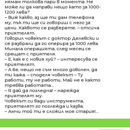
нямам толкова пари в момента. Не
може ли да направи нещо като за 1000-
1200 лева?
– Виж какво, аз ще ти дам телефона
му, пък ти ще си говориш с него за
цени. Каквото се разберете. – отсича
приятелят.
Говорил човекът с доктор Делевски и
се разбрали да го оперира за 1000 лева.
Минала операцията, след месец се
срещат с приятеля.
– Е, как е с новия хуй? – интересува се
приятелят.
– А бе, нещо не съм много доволен, да
ти кажа. – споделя човекът – Ту
работи, ту не работи. Май не е както
трябва работата…
– Я дай да погледна! – нарежда
приятелят му.
Човекът си вади инструмента,
приятелят го поглежда и казва:
– Амчи той ти е сложил моя стария!…