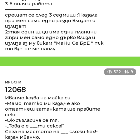
3-в оная и работа
––––––––––––––
срещат се след 3 седмици :1 казала
при мен само едни резци влизат и
излизат
2:тая един цици има едни планини
3:при мен само едно дърво влиза и
излиза аз му викам *МаНи Се БрЕ * пък
то взе .че ме наплу
522
9
МРЪСНИ
12068
Иванчо казва на майка си:
-Мамо, татко ми каза,че ако
отгатнеш гатанката ще правите
секс.
-Ок-съгласила се тя.
-,,Това е е ___ти секса!“
Сега на мястото на ___ сложи бах!-
казал Иванчо.