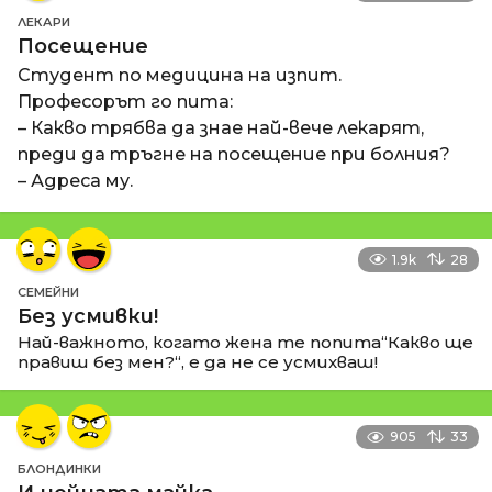
ЛЕКАРИ
Посещение
Студент по медицина на изпит.
Професорът го пита:
– Какво трябва да знае най-вече лекарят,
преди да тръгне на посещение при болния?
– Адреса му.
1.9k
28
СЕМЕЙНИ
Без усмивки!
Най-важното, когато жена те попита“Какво ще
правиш без мен?“, е да не се усмихваш!
905
33
БЛОНДИНКИ