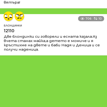
вятъра!
706
10
БЛОНДИНКИ
12110
Две блондинки си говорели и есната казала:Аз
вчета станах майка,а детето е момиче и я
кръстихме на двете и баби Надя и Деница и се
получи наденица.