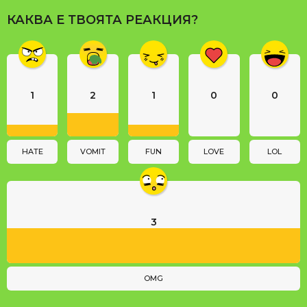
a
КАКВА Е ТВОЯТА РЕАКЦИЯ?
g
i
n
a
1
2
1
0
0
t
i
o
n
HATE
VOMIT
FUN
LOVE
LOL
3
OMG