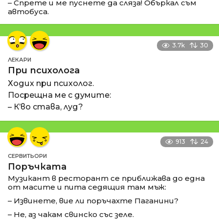
– Спрете и ме пуснете да сляза! Объркал съм
автобуса.
3.7k
30
ЛЕКАРИ
При психолога
Ходих при психолог.
Посрещна ме с думите:
– К’во става, луд?
913
24
СЕРВИТЬОРИ
Поръчката
Музикант в ресторант се приближава до една
от масите и пита седящия там мъж:
– Извинете, вие ли поръчахте Паганини?
– Не, аз чакам свинско със зеле.