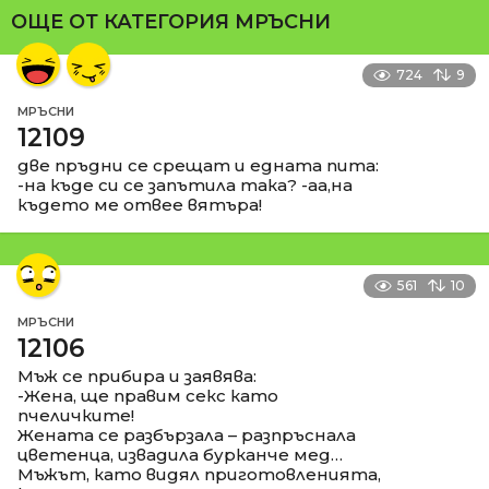
ОЩЕ ОТ КАТЕГОРИЯ
МРЪСНИ
724
9
МРЪСНИ
12109
две пръдни се срещат и едната пита:
-на къде си се запътила така? -аа,на
където ме отвее вятъра!
561
10
МРЪСНИ
12106
Мъж се прибира и заявява:
-Жена, ще правим секс като
пчеличките!
Жената се разбързала – разпръснала
цветенца, извадила бурканче мед…
Мъжът, като видял приготовленията,