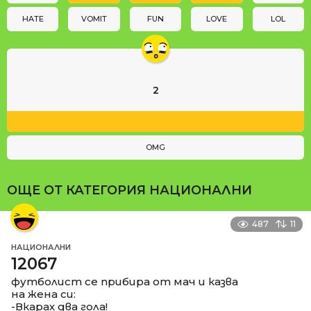
o
n
HATE
VOMIT
FUN
LOVE
LOL
2
OMG
ОЩЕ ОТ КАТЕГОРИЯ
НАЦИОНАЛНИ
487
11
НАЦИОНАЛНИ
12067
футболист се прибира от мач и казва
на жена си:
-Вкарах два гола!