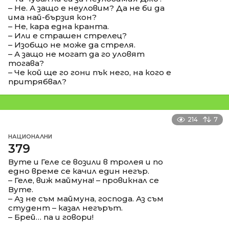
– Не. А защо е неуловим? Да не би да
има най-бързия кон?
– Не, кара една кранта.
– Или е страшен стрелец?
– Изобщо не може да стреля.
– А защо не могат да го уловят
тогава?
– Че кой ще го гони пък него, на кого е
притрябвал?
214
7
НАЦИОНАЛНИ
379
Вуте и Геле се возили в тролея и по
едно време се качил един негър.
– Геле, виж маймуна! – провикнал се
Вуте.
– Аз не съм маймуна, господа. Аз съм
студент – казал негърът.
– Брей… па и говори!