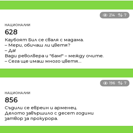
214
7
НАЦИОНАЛНИ
628
Каубоят Бил се сваля с мадама.
– Мери, обичаш ли цветя?
– Да!
Вади револвера и "бам!" – между очите.
– Сега ще имаш много цветя…
196
7
НАЦИОНАЛНИ
856
Съдили се евреин и арменец.
Делото завършило с десет години
затвор за прокурора.