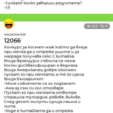
-Супер!И колко завърши резултата?
-1:1!
522
11
НАЦИОНАЛНИ
12066
Конкурс за космат мъж който да влезе
при мечка да и отреже ушите и за
награда получава секс с китайка.
Влиза Французин съблича се няма
косми дисквалифициран е веднага.
Влиза Американец добре окосмен
пускат го при мечката ,а тя го изяла.
Влиза Българинът
-Моля съблечете се го подканят
-Ама аз съм си гол отговаря
Пускат го при мечката отвътре
страшна тупордия, ревове, викове.
След десет минути излиза нашия и
пита
-Къде е китайката да и отрежа