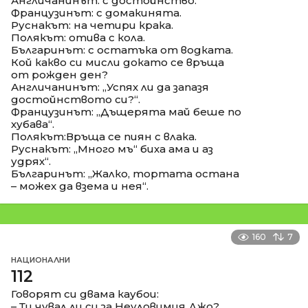
Англичанинът: с достойнство.
Французинът: с домакинята.
Руснакът: на четири крака.
Полякът: отива с кола.
Българинът: с остатъка от водката.
Кой какво си мисли докато се връща
от рожден ден?
Англичанинът: „Успях ли да запазя
достойнството си?“.
Французинът: „Дъщерята май беше по
хубава“.
Полякът:Връща се пиян с влака.
Руснакът: „Много мъ“ биха ама и аз
удрях“.
Българинът: „Жалко, тортата остана
– можех да взема и нея“.
160
7
НАЦИОНАЛНИ
112
Говорят си двама каубои:
– Ти чувал ли си за Неуловимия Джо?