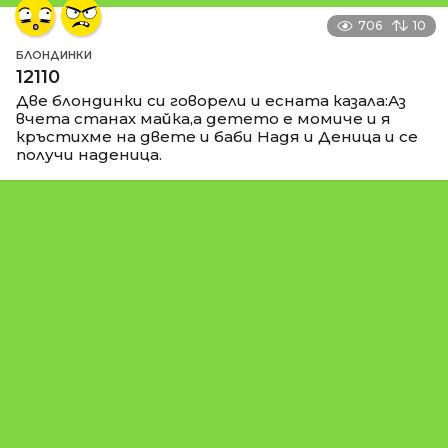
706
10
БЛОНДИНКИ
12110
Две блондинки си говорели и есната казала:Аз
вчета станах майка,а детето е момиче и я
кръстихме на двете и баби Надя и Деница и се
получи наденица.