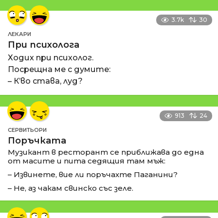
3.7k
30
ЛЕКАРИ
При психолога
Ходих при психолог.
Посрещна ме с думите:
– К’во става, луд?
913
24
СЕРВИТЬОРИ
Поръчката
Музикант в ресторант се приближава до една
от масите и пита седящия там мъж:
– Извинете, вие ли поръчахте Паганини?
– Не, аз чакам свинско със зеле.