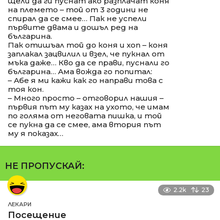
щели да ги пуснат ако разплачат коня
на племето – той от 3 години не
спирал да се смее… Пак не успели
първите двама и дошъл ред на
българина.
Пак отишъал той до коня и хоп – коня
заплакал зацвилил и взел, че пукнал от
мъка даже… Кво да се прави, пуснали го
българина… Ама вожда го попитал:
– Абе я ми кажи как го направи това с
тоя кон.
– Много просто – отговорил нашия –
първия път му казах на ухото, че имам
по голяма от неговата пишка, и той
се пукна да се смее, ама втория път
му я показах…
НЕ ПРОПУСКАЙ:
2.2k
23
ЛЕКАРИ
Посещение