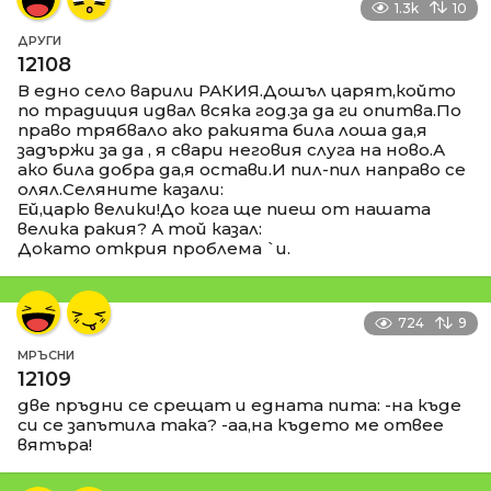
1.3k
10
ДРУГИ
12108
В едно село варили РАКИЯ.Дошъл царят,който
по традиция идвал всяка год.за да ги опитва.По
право трябвало ако ракията била лоша да,я
задържи за да , я свари неговия слуга на ново.А
ако била добра да,я остави.И пил-пил направо се
олял.Селяните казали:
Ей,царю велики!До кога ще пиеш от нашата
велика ракия? А той казал:
Докато открия проблема `и.
724
9
МРЪСНИ
12109
две пръдни се срещат и едната пита: -на къде
си се запътила така? -аа,на където ме отвее
вятъра!