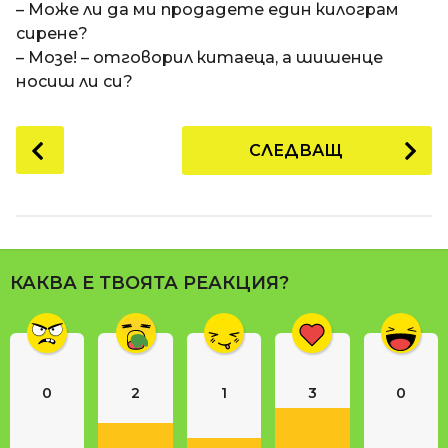
– Може ли да ми продадете един килограм
сирене?
– Мозе! – отговорил китаеца, а шишенце
носиш ли си?
P
СЛЕДВАЩ
o
s
t
P
a
КАКВА Е ТВОЯТА РЕАКЦИЯ?
g
i
n
a
0
2
1
3
0
t
i