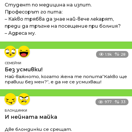
Студент по медицина на изпит.
Професорът го пита:
– Какво трябва да знае най-вече лекарят,
преди да тръгне на посещение при болния?
– Адреса му.
1.9k
28
СЕМЕЙНИ
Без усмивки!
Най-важното, когато жена те попита“Какво ще
правиш без мен?“, е да не се усмихваш!
977
33
БЛОНДИНКИ
И нейната майка
Две блондинки се срещат.