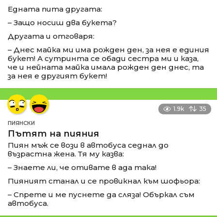
Едната пита другата:
– Защо носиш два букета?
Другата и отговаря:
– Днес майка ми има рожден ден, за нея е единия
букет! А сутринта се обади сестра ми и каза,
че и нейната майка имала рожден ден днес, та
за нея е другият букет!
1.9k
35
ПИЯНСКИ
Пътят на пияния
Пиян мъж се вози в автобуса седнал до
възрастна жена. Тя му казва:
– Знаете ли, че отивате в ада така!
Пияният станал и се провикнал към шофьора:
– Спрете и ме пуснете да сляза! Объркал съм
автобуса.