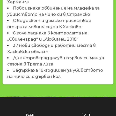
Харманли
Повдигнаха обвинение на младежа за
убийството на чичо си в Странско
С водосвет и дамско присъствие
откриха ловния сезон в Хасково
6 гола паднаха в контролата на
„Свиленград“ и „Любимец 2018“
37 нови свободни работни места в
Хасковска област
Димитровград загуби първия си мач за
сезона в Трета лига
Задържаха 18-годишен за убийството
на чичо си с дървен кол
1740
1219