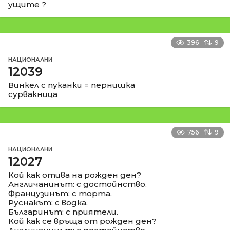
ущите ?
396
9
НАЦИОНАЛНИ
12039
Винкел с пуканки = пернишка
сурвакница
756
9
НАЦИОНАЛНИ
12027
Кой как отива на рожден ден?
Англичанинът: с достойнство.
Французинът: с торта.
Руснакът: с водка.
Българинът: с приятели.
Кой как се връща от рожден ден?