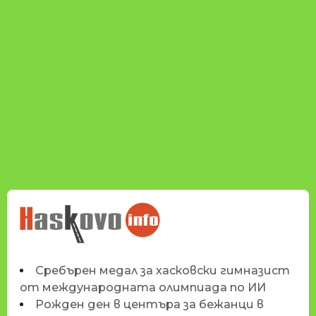
НОВИНИТЕ НА
HASKOVO.INFO
Сребърен медал за хасковски гимназист
от международната олимпиада по ИИ
Рожден ден в центъра за бежанци в