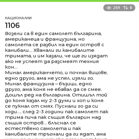
269
8
НАЦИОНАЛНИ
1106
Возели са в един самолет българина,
американeца и французина, но
самолета се разбил на един остров с
канибали… Хванали ги канибалите
тримата, и им казали, че ще ги изядат
ако не успеят да разсмеят техния
кон…
Минал американчето, и почнал вицове,
едно друго, ама не успял, изяли го.
Минал французина – бъзици, едно
друго, ама коня не ебавал да се смее.
Дошъл ред на българина. Отишъл той
до коня казал му 2-3 думи и хоп и коня
се пукнал от смях. Пуснали го да си
ходи…. след 2-3 години пак самолет пак
трима пича пак същия българин над
същия остров… блъснал се
естествено самолета и пак
канибалите тръгнали да ги ядат, ама