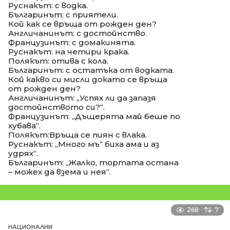
Руснакът: с водка.
Българинът: с приятели.
Кой как се връща от рожден ден?
Англичанинът: с достойнство.
Французинът: с домакинята.
Руснакът: на четири крака.
Полякът: отива с кола.
Българинът: с остатъка от водката.
Кой какво си мисли докато се връща
от рожден ден?
Англичанинът: „Успях ли да запазя
достойнството си?“.
Французинът: „Дъщерята май беше по
хубава“.
Полякът:Връща се пиян с влака.
Руснакът: „Много мъ“ биха ама и аз
удрях“.
Българинът: „Жалко, тортата остана
– можех да взема и нея“.
268
7
НАЦИОНАЛНИ