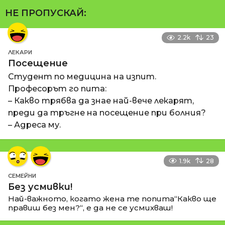
НЕ ПРОПУСКАЙ:
2.2k
23
ЛЕКАРИ
Посещение
Студент по медицина на изпит.
Професорът го пита:
– Какво трябва да знае най-вече лекарят,
преди да тръгне на посещение при болния?
– Адреса му.
1.9k
28
СЕМЕЙНИ
Без усмивки!
Най-важното, когато жена те попита“Какво ще
правиш без мен?“, е да не се усмихваш!