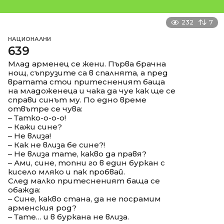
232
7
НАЦИОНАЛНИ
639
Млад арменец се жени. Първа брачна
нощ, съпрузите са в спалнята, а пред
вратата стои притесненият баща
на младоженеца и чака да чуе как ще се
справи синът му. По едно време
отвътре се чува:
– Татко-о-о-о!
– Кажи сине?
– Не влиза!
– Как не влиза бе сине?!
– Не влиза тате, какво да правя?
– Ами, сине, топни го в един буркан с
кисело мляко и пак пробвай.
След малко притесненият баща се
обажда:
– Сине, какво стана, да не посрамим
арменския род?
– Тате… и в буркана не влиза.