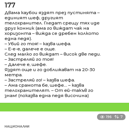
177
Двама каубои яздят през пустинята –
единият шеф, другият
телохранител. Гледат срещу тях иде
друг конник (ама го виждат чак на
хоризонта – вижда се дребен колкото
една педя).
– Убий го тоя! – казва шефа.
– Е-е-е, далече е още.
След малко го виждат – висок две педи.
– Застреляй го тоя!
– Далече е, шефе.
Яздят още и го доближават на 20-30
метра.
– Застреляй го! – казва шефа.
– Ама срамота бе, шефе… – казва
телохранителят. – От ей-такъв го
знам! (показва една педя височина)
196
7
НАЦИОНАЛНИ