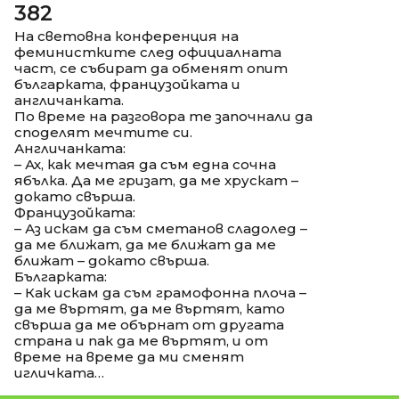
382
На световна конференция на
феминистките след официалната
част, се събират да обменят опит
българката, французойката и
англичанката.
По време на разговора те започнали да
споделят мечтите си.
Англичанката:
– Ах, как мечтая да съм една сочна
ябълка. Да ме гризат, да ме хрускат –
докато свърша.
Французойката:
– Аз искам да съм сметанов сладолед –
да ме ближат, да ме ближат да ме
ближат – докато свърша.
Българката:
– Как искам да съм грамофонна плоча –
да ме въртят, да ме въртят, като
свърша да ме обърнат от другата
страна и пак да ме въртят, и от
време на време да ми сменят
игличката…