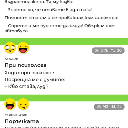
възрастна жена. Тя му казва:
– Знаете ли, че отивате в ада така!
Пияният станал и се провикнал към шофьора:
– Спрете и ме пуснете да сляза! Объркал съм
автобуса.
3.7k
30
ЛЕКАРИ
При психолога
Ходих при психолог.
Посрещна ме с думите:
– К’во става, луд?
913
24
СЕРВИТЬОРИ
Поръчката