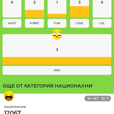
0
2
1
3
0
t
i
o
n
HATE
VOMIT
FUN
LOVE
LOL
2
OMG
ОЩЕ ОТ КАТЕГОРИЯ
НАЦИОНАЛНИ
487
11
НАЦИОНАЛНИ
12067