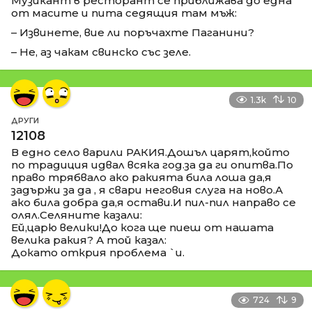
Музикант в ресторант се приближава до една
от масите и пита седящия там мъж:
– Извинете, вие ли поръчахте Паганини?
– Не, аз чакам свинско със зеле.
1.3k
10
ДРУГИ
12108
В едно село варили РАКИЯ.Дошъл царят,който
по традиция идвал всяка год.за да ги опитва.По
право трябвало ако ракията била лоша да,я
задържи за да , я свари неговия слуга на ново.А
ако била добра да,я остави.И пил-пил направо се
олял.Селяните казали:
Ей,царю велики!До кога ще пиеш от нашата
велика ракия? А той казал:
Докато открия проблема `и.
724
9