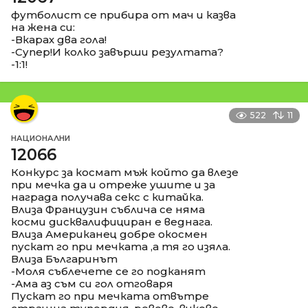
футболист се прибира от мач и казва
на жена си:
-Вкарах два гола!
-Супер!И колко завърши резултата?
-1:1!
522
11
НАЦИОНАЛНИ
12066
Конкурс за космат мъж който да влезе
при мечка да и отреже ушите и за
награда получава секс с китайка.
Влиза Французин съблича се няма
косми дисквалифициран е веднага.
Влиза Американец добре окосмен
пускат го при мечката ,а тя го изяла.
Влиза Българинът
-Моля съблечете се го подканят
-Ама аз съм си гол отговаря
Пускат го при мечката отвътре