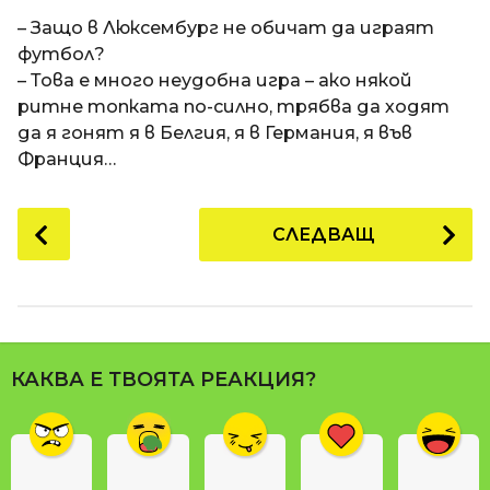
a
t
п
– Защо в Люксембург не обичат да играят
i
р
футбол?
е
– Това е много неудобна игра – ако някой
д
ритне топката по-силно, трябва да ходят
и
да я гонят я в Белгия, я в Германия, я във
1
Франция…
8
г
P
СЛЕДВАЩ
о
o
д
s
и
t
н
P
и
a
п
КАКВА Е ТВОЯТА РЕАКЦИЯ?
g
р
i
е
n
д
и
a