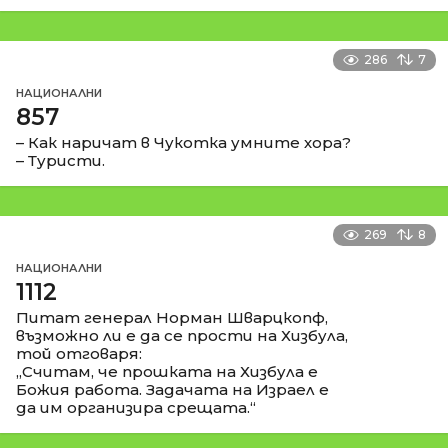
286
7
НАЦИОНАЛНИ
857
– Как наричат в Чукотка умните хора?
– Туристи.
269
8
НАЦИОНАЛНИ
1112
Питат генерал Норман Шварцкопф,
възможно ли е да се прости на Хизбула,
той отговаря:
„Считам, че прошката на Хизбула е
Божия работа. Задачата на Израел е
да им организира срещата.“