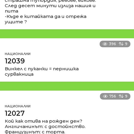
страшна тупордия, ревове, викове.
След десет минути излиза нашия и
пита
-Къде е китайката да и отрежа
ущите ?
396
9
НАЦИОНАЛНИ
12039
Винкел с пуканки = пернишка
сурвакница
756
9
НАЦИОНАЛНИ
12027
Кой как отива на рожден ден?
Англичанинът: с достойнство.
Французинът: с торта.