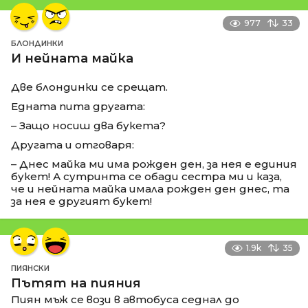
977
33
БЛОНДИНКИ
И нейната майка
Две блондинки се срещат.
Едната пита другата:
– Защо носиш два букета?
Другата и отговаря:
– Днес майка ми има рожден ден, за нея е единия
букет! А сутринта се обади сестра ми и каза,
че и нейната майка имала рожден ден днес, та
за нея е другият букет!
1.9k
35
ПИЯНСКИ
Пътят на пияния
Пиян мъж се вози в автобуса седнал до