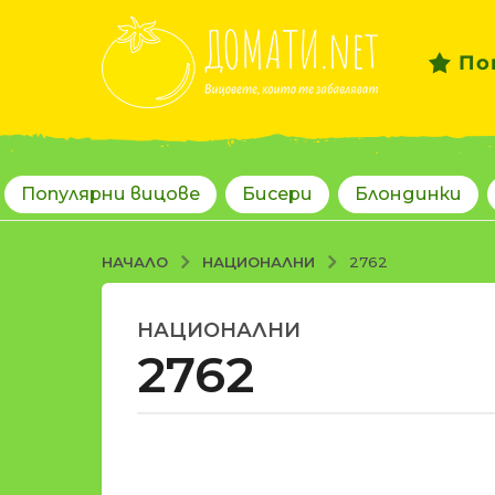
По
Популярни вицове
Бисери
Блондинки
НАЦИОНАЛНИ
НАЧАЛО
2762
НАЦИОНАЛНИ
1
2762
8
г
о
д
о
и
т
н
d