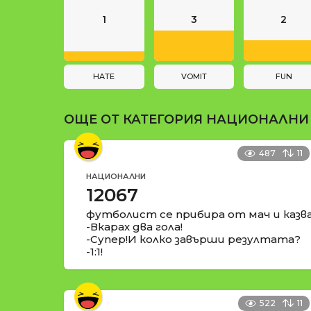
и
n
1
3
2
a
t
i
HATE
VOMIT
FUN
o
ОЩЕ ОТ КАТЕГОРИЯ
НАЦИОНАЛНИ
n
487
11
НАЦИОНАЛНИ
12067
футболист се прибира от мач и казва
-Вкарах два гола!
-Супер!И колко завърши резултата?
-1:1!
522
11