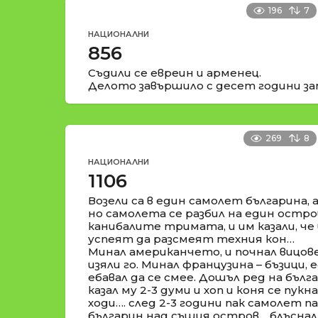
196
7
НАЦИОНАЛНИ
856
Съдили се евреин и арменец.
Делото завършило с десет години за
269
8
НАЦИОНАЛНИ
1106
Возели са в един самолет българина, 
но самолета се разбил на един остров
канибалите тримата, и им казали, че 
успеят да разсмеят техния кон…
Минал американчето, и почнал вицове,
изяли го. Минал французина – бъзици, 
ебавал да се смее. Дошъл ред на бъл
казал му 2-3 думи и хоп и коня се пукн
ходи…. след 2-3 години пак самолет п
българин над същия остров… блъсна