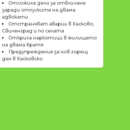
Отложиха дело за отвличане
заради отпуските на двама
адвокати
Отстраняват аварии в Хасково,
Свиленград и по селата
Откриха наркотици в жилището
на двама братя
Предупреждение за нов горещ
ден в Хасковско