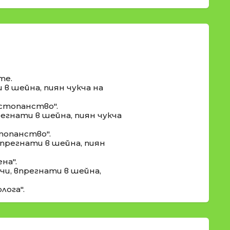
те.
 в шейна, пиян чукча на
 стопанство".
егнати в шейна, пиян чукча
топанство".
впрегнати в шейна, пиян
на".
и, впрегнати в шейна,
лога".