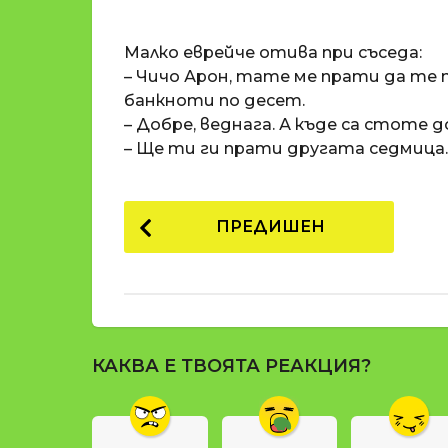
o
и
m
п
Малко еврейче отива при съседа:
a
р
t
– Чичо Арон, тате ме прати да те 
i
е
банкноти по десет.
д
– Добре, веднага. А къде са стоте 
и
– Ще ти ги прати другата седмица.
1
8
P
г
ПРЕДИШЕН
о
o
д
s
и
t
н
и
P
п
КАКВА Е ТВОЯТА РЕАКЦИЯ?
a
р
g
е
д
i