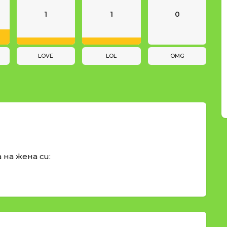
1
1
0
LOVE
LOL
OMG
 на жена си: