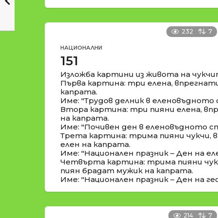
232
7
НАЦИОНАЛНИ
151
Изложба картини из живота на чукчи
Първа картина: три елена, впрегнати
капрата.
Име: "Трудов делник в еленовъдното
Втора картина: три пияни елена, впр
на капрата.
Име: "Почивен ден в еленовъдното с
Трета картина: трима пияни чукчи, 
елен на капрата.
Име: "Национален празник – Ден на еле
Четвърта картина: трима пияни чукч
пиян брадат мужик на капрата.
Име: "Национален празник – Ден на гео
214
7