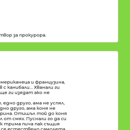
твор за прокурора.
американeца и французина,
 с канибали… Хванали ги
ще ги изядат ако не
 едно друго, ама не успял,
едно друго, ама коня не
гарина. Отишъл той до коня
ал от смях. Пуснали го да си
ак трима пича пак същия
л се естествено самолета