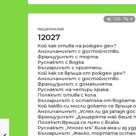
720
9
НАЦИОНАЛНИ
12027
Кой как отива на рожден ден?
Англичанинът: с достойнство.
Французинът: с торта.
Руснакът: с водка.
Българинът: с приятели.
Кой как се връща от рожден ден?
Англичанинът: с достойнство.
Французинът: с домакинята.
Руснакът: на четири крака.
Полякът: отива с кола.
Българинът: с остатъка от водката.
Кой какво си мисли докато се връща
Англичанинът: „Успях ли да запазя д
Французинът: „Дъщерята май беше по
Полякът:Връща се пиян с влака.
Руснакът: „Много мъ“ биха ама и аз удр
Българинът: „Жалко, тортата остана 