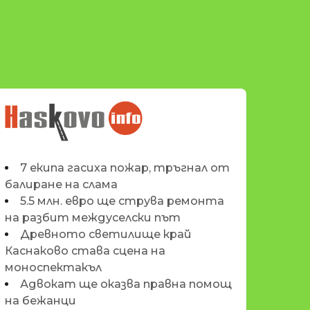
НОВИНИТЕ НА
HASKOVO.INFO
7 екипа гасиха пожар, тръгнал от
балиране на слама
5.5 млн. евро ще струва ремонта
на разбит междуселски път
Древното светилище край
Каснаково става сцена на
моноспектакъл
Адвокат ще оказва правна помощ
на бежанци