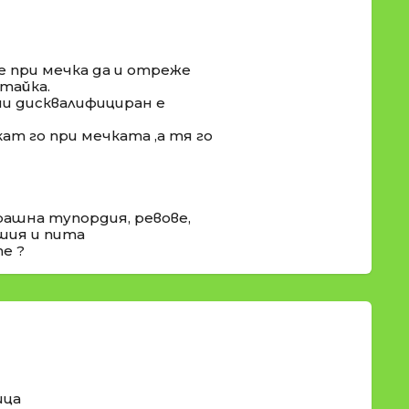
е при мечка да и отреже
итайка.
ми дисквалифициран е
ат го при мечката ,а тя го
ашна тупордия, ревове,
ашия и пита
е ?
ица