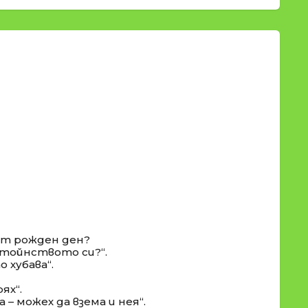
 от рожден ден?
остойнството си?“.
 хубава“.
ях“.
– можех да взема и нея“.