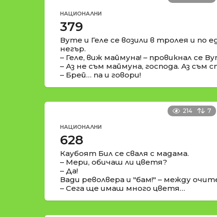
НАЦИОНАЛНИ
379
Вуте и Геле се возили в тролея и по 
негър.
– Геле, виж маймуна! – провикнал се Ву
– Аз не съм маймуна, господа. Аз съм 
– Брей… па и говори!
214
7
НАЦИОНАЛНИ
628
Каубоят Бил се сваля с мадама.
– Мери, обичаш ли цветя?
– Да!
Вади револвера и "бам!" – между очит
– Сега ще имаш много цветя…