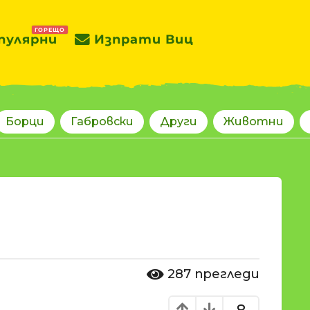
ГОРЕЩО
пулярни
Изпрати Виц
Борци
Габровски
Други
Животни
287
прегледи