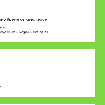
едно време се качил един
те.
студент – казал негърът.
е.