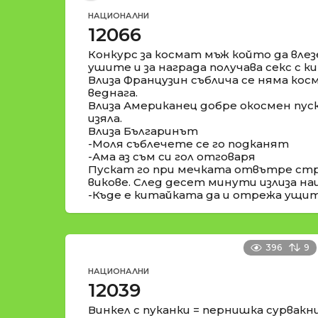
НАЦИОНАЛНИ
12066
Конкурс за космат мъж който да влез
ушите и за награда получава секс с к
Влиза Французин съблича се няма кос
веднага.
Влиза Американец добре окосмен пуск
изяла.
Влиза Българинът
-Моля съблечете се го подканят
-Ама аз съм си гол отговаря
Пускат го при мечката отвътре стр
викове. След десет минути излиза н
-Къде е китайката да и отрежа ущит
396
9
НАЦИОНАЛНИ
12039
Винкел с пуканки = пернишка сурвакн