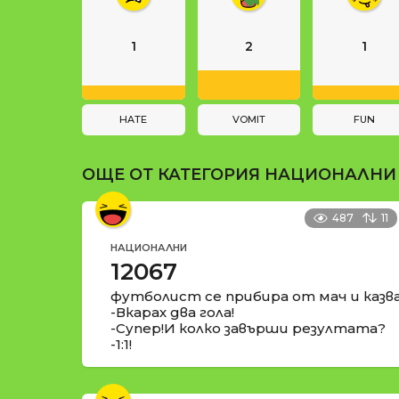
и
i
n
1
2
1
a
t
i
HATE
VOMIT
FUN
o
ОЩЕ ОТ КАТЕГОРИЯ
НАЦИОНАЛНИ
n
487
11
НАЦИОНАЛНИ
12067
футболист се прибира от мач и казва
-Вкарах два гола!
-Супер!И колко завърши резултата?
-1:1!