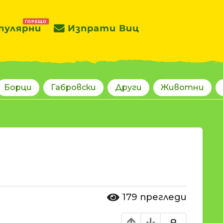
ГОРЕЩО
пулярни
Изпрати Виц
Борци
Габровски
Други
Животни
179
прегледи