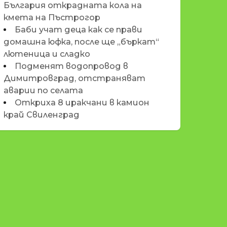
България открадната кола на
кмета на Пъстрогор
Баби учат деца как се прави
домашна юфка, после ще „бъркат“
лютеница и сладко
Подменят водопровод в
Димитровград, отстраняват
аварии по селата
Откриха 8 иракчани в камион
край Свиленград