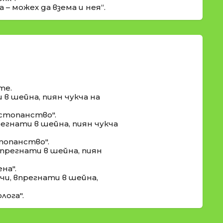
– можех да взема и нея“.
те.
 в шейна, пиян чукча на
 стопанство".
егнати в шейна, пиян чукча
топанство".
впрегнати в шейна, пиян
на".
и, впрегнати в шейна,
лога".