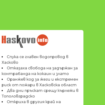
НОВИНИТЕ НА
HASKOVO.INFO
Спука се главен водопровод в
Хасково
Отказаха свобода на задържан за
контрабанда на кокаин и злато
Оранжев код за жеги и екстремен
риск от пожари в Хасковска област
Два дни пръскат срещу кърлежи в
Тополовградско
Откриха в другия край на