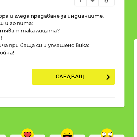
8
ра и гледа предаване за индианците.
и и го пита:
ветяват така лицата?
!
а при баща си и уплашено вика:
ойна!
СЛЕДВАЩ