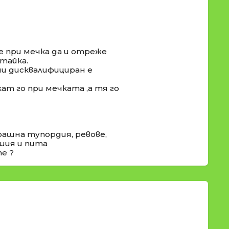
е при мечка да и отреже
итайка.
ми дисквалифициран е
ат го при мечката ,а тя го
ашна тупордия, ревове,
ашия и пита
е ?