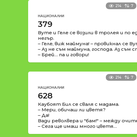
214
7
НАЦИОНАЛНИ
379
Вуте и Геле се возили в тролея и по 
негър.
– Геле, виж маймуна! – провикнал се Ву
– Аз не съм маймуна, господа. Аз съм 
– Брей… па и говори!
214
7
НАЦИОНАЛНИ
628
Каубоят Бил се сваля с мадама.
– Мери, обичаш ли цветя?
– Да!
Вади револвера и "бам!" – между очит
– Сега ще имаш много цветя…