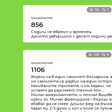
196
7
НАЦИОНАЛНИ
856
Съдили се евреин и арменец.
Делото завършило с десет години за
269
8
НАЦИОНАЛНИ
1106
Возели са в един самолет българина, 
но самолета се разбил на един остров
канибалите тримата, и им казали, че 
успеят да разсмеят техния кон…
Минал американчето, и почнал вицове,
изяли го. Минал французина – бъзици, 
ебавал да се смее. Дошъл ред на бъл
казал му 2-3 думи и хоп и коня се пукн