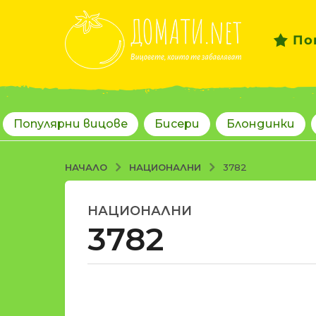
По
Популярни вицове
Бисери
Блондинки
НАЦИОНАЛНИ
НАЧАЛО
3782
НАЦИОНАЛНИ
1
3782
8
г
о
д
о
и
т
н
d