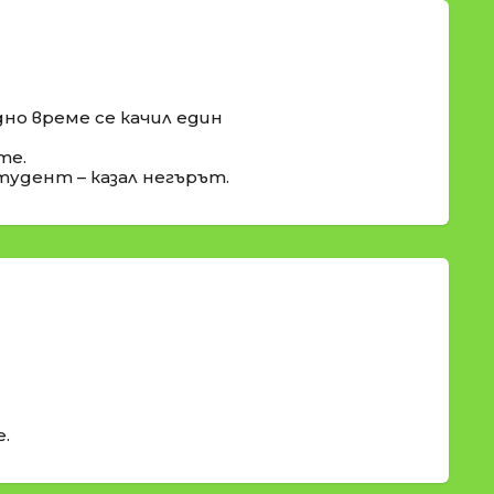
едно време се качил един
те.
студент – казал негърът.
е.