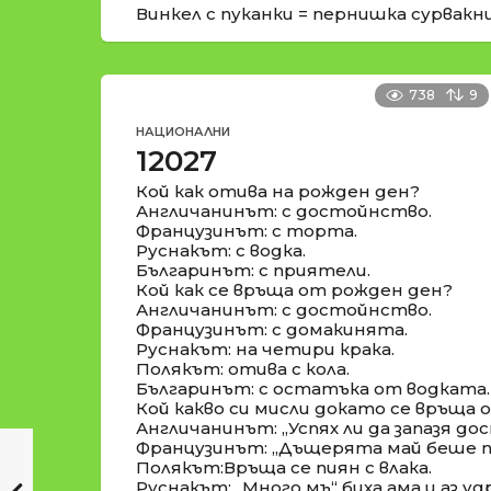
Винкел с пуканки = пернишка сурвакн
738
9
НАЦИОНАЛНИ
12027
Кой как отива на рожден ден?
Англичанинът: с достойнство.
Французинът: с торта.
Руснакът: с водка.
Българинът: с приятели.
Кой как се връща от рожден ден?
Англичанинът: с достойнство.
Французинът: с домакинята.
Руснакът: на четири крака.
Полякът: отива с кола.
Българинът: с остатъка от водката.
Кой какво си мисли докато се връща
Англичанинът: „Успях ли да запазя д
Французинът: „Дъщерята май беше по
Полякът:Връща се пиян с влака.
Руснакът: „Много мъ“ биха ама и аз удр