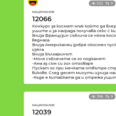
522
11
НАЦИОНАЛНИ
12066
Конкурс за космат мъж който да влез
ушите и за награда получава секс с к
Влиза Французин съблича се няма кос
веднага.
Влиза Американец добре окосмен пуск
изяла.
Влиза Българинът
-Моля съблечете се го подканят
-Ама аз съм си гол отговаря
Пускат го при мечката отвътре стр
викове. След десет минути излиза н
-Къде е китайката да и отрежа ущит
396
9
НАЦИОНАЛНИ
12039