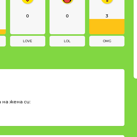
0
0
3
LOVE
LOL
OMG
 на жена си: