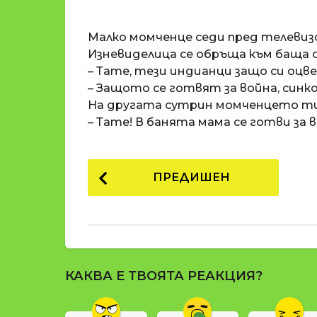
o
и
m
п
Малко момченце седи пред телевизо
a
р
t
Изневиделица се обръща към баща с
i
е
– Тате, тези индианци защо си оц
д
– Защото се готвят за война, синко
и
На другата сутрин момченцето тич
1
– Тате! В банята мама се готви за в
8
г
P
о
ПРЕДИШЕН
д
o
и
s
н
t
и
п
P
р
КАКВА Е ТВОЯТА РЕАКЦИЯ?
a
е
g
д