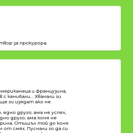
твор за прокурора.
американeца и французина,
 с канибали… Хванали ги
ще ги изядат ако не
 едно друго, ама не успял,
едно друго, ама коня не
гарина. Отишъл той до коня
ал от смях. Пуснали го да си