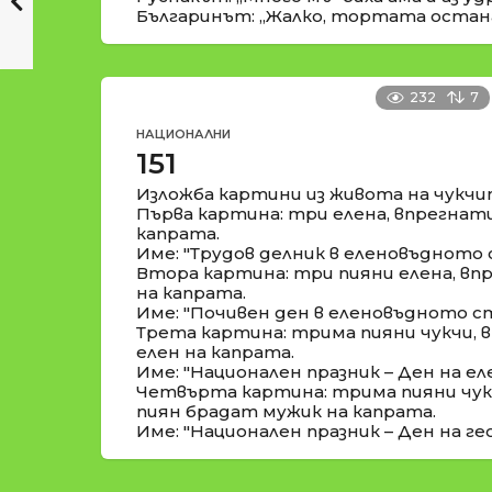
Българинът: „Жалко, тортата остана 
232
7
НАЦИОНАЛНИ
151
Изложба картини из живота на чукчи
Първа картина: три елена, впрегнати
капрата.
Име: "Трудов делник в еленовъдното
Втора картина: три пияни елена, впр
на капрата.
Име: "Почивен ден в еленовъдното с
Трета картина: трима пияни чукчи, 
елен на капрата.
Име: "Национален празник – Ден на еле
Четвърта картина: трима пияни чукч
пиян брадат мужик на капрата.
Име: "Национален празник – Ден на гео