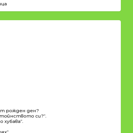
ица
 от рожден ден?
остойнството си?“.
 хубава“.
ях“.