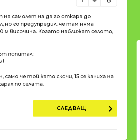
8
т на самолет на да го откара до
, но го предупредил, че там няма
0 м височина. Когато наближат селото,
ът попитал:
м!
 само че той като скочи, 15 се качиха на
карах по селата.
СЛЕДВАЩ