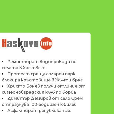
НОВИНИТЕ НА
HASKOVO.INFO
Ремонтират водопроводи по
селата в Хасковско
Протест срещу соларен парк
блокира кръстовище в Жълти бряг
Христо Бонев получи отличие от
симеоновградския клуб по борба
Димитър Демиров от село Срем
отпразнува 100-годишен юбилей
Асфалтират републикански