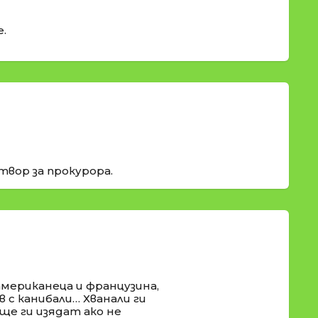
е.
твор за прокурора.
американeца и французина,
 с канибали… Хванали ги
ще ги изядат ако не