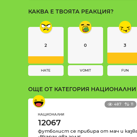
и
P
КАКВА Е ТВОЯТА РЕАКЦИЯ?
a
g
i
n
2
0
3
a
t
i
HATE
VOMIT
FUN
o
ОЩЕ ОТ КАТЕГОРИЯ
НАЦИОНАЛНИ
n
487
11
НАЦИОНАЛНИ
12067
футболист се прибира от мач и казва
-Вкарах два гола!