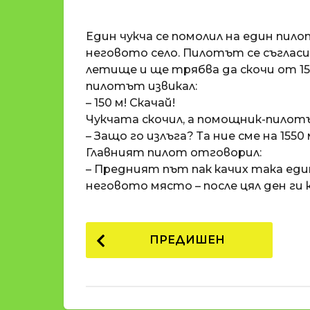
o
и
m
п
Един чукча се помолил на един пило
a
р
t
неговото село. Пилотът се съгласил
i
е
летище и ще трябва да скочи от 15
д
пилотът извикал:
и
– 150 м! Скачай!
1
Чукчата скочил, а помощник-пилот
8
– Защо го излъга? Та ние сме на 1550 
г
Главният пилот отговорил:
о
– Предният път пак качих така един,
д
неговото място – после цял ден ги 
и
н
P
и
ПРЕДИШЕН
п
o
р
s
е
t
д