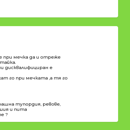
е при мечка да и отреже
итайка.
ми дисквалифициран е
ат го при мечката ,а тя го
ашна тупордия, ревове,
ашия и пита
е ?