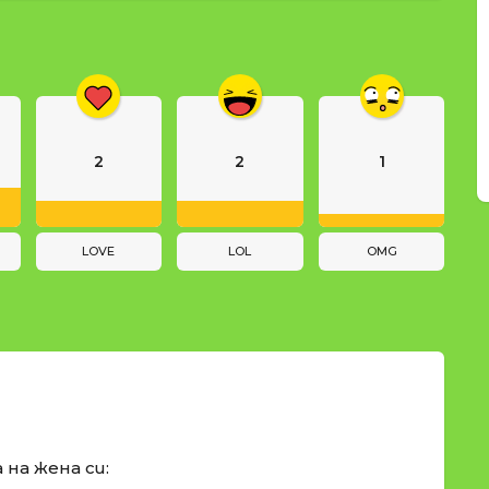
2
2
1
LOVE
LOL
OMG
 на жена си: