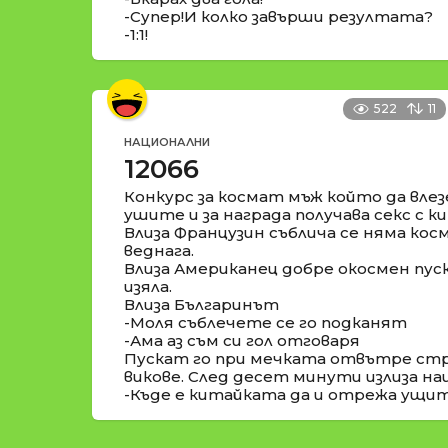
-Супер!И колко завърши резултата?
-1:1!
522
11
НАЦИОНАЛНИ
12066
Конкурс за космат мъж който да влез
ушите и за награда получава секс с к
Влиза Французин съблича се няма кос
веднага.
Влиза Американец добре окосмен пуск
изяла.
Влиза Българинът
-Моля съблечете се го подканят
-Ама аз съм си гол отговаря
Пускат го при мечката отвътре стр
викове. След десет минути излиза н
-Къде е китайката да и отрежа ущит