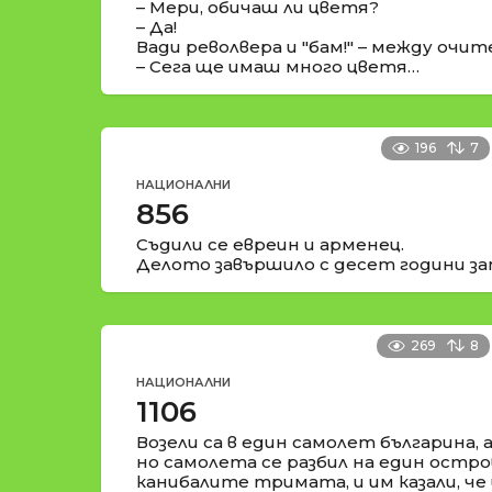
– Мери, обичаш ли цветя?
– Да!
Вади револвера и "бам!" – между очит
– Сега ще имаш много цветя…
196
7
НАЦИОНАЛНИ
856
Съдили се евреин и арменец.
Делото завършило с десет години за
269
8
НАЦИОНАЛНИ
1106
Возели са в един самолет българина, 
но самолета се разбил на един остров
канибалите тримата, и им казали, че 