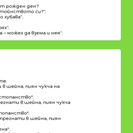
 от рожден ден?
остойнството си?“.
 хубава“.
ях“.
– можех да взема и нея“.
те.
 в шейна, пиян чукча на
 стопанство".
егнати в шейна, пиян чукча
топанство".
впрегнати в шейна, пиян
на".