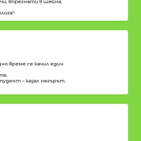
и, впрегнати в шейна,
лога".
едно време се качил един
те.
студент – казал негърът.