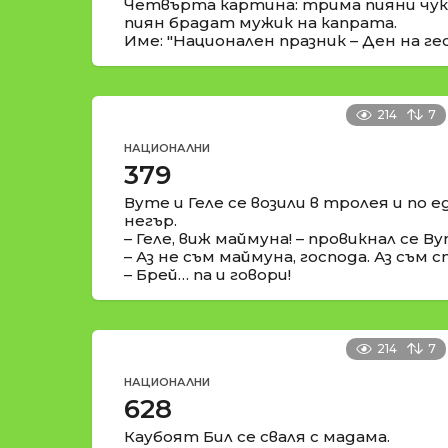
Четвърта картина: трима пияни чукч
пиян брадат мужик на капрата.
Име: "Национален празник – Ден на гео
214
7
НАЦИОНАЛНИ
379
Вуте и Геле се возили в тролея и по 
негър.
– Геле, виж маймуна! – провикнал се Ву
– Аз не съм маймуна, господа. Аз съм 
– Брей… па и говори!
214
7
НАЦИОНАЛНИ
628
Каубоят Бил се сваля с мадама.