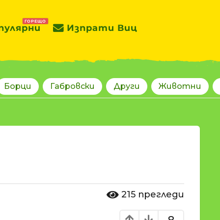
ГОРЕЩО
пулярни
Изпрати Виц
Борци
Габровски
Други
Животни
215
прегледи