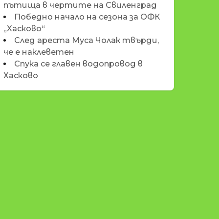
пътища в чертите на Свиленград
Победно начало на сезона за ОФК
„Хасково“
След ареста Муса Чолак твърди,
че е наклеветен
Спука се главен водопровод в
Хасково