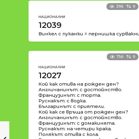
396
9
НАЦИОНАЛНИ
12039
Винкел с пуканки = пернишка сурвакн
756
9
НАЦИОНАЛНИ
12027
Кой как отива на рожден ден?
Англичанинът: с достойнство.
Французинът: с торта.
Руснакът: с водка.
Българинът: с приятели.
Кой как се връща от рожден ден?
Англичанинът: с достойнство.
Французинът: с домакинята.
Руснакът: на четири крака.
Полякът: отива с кола.