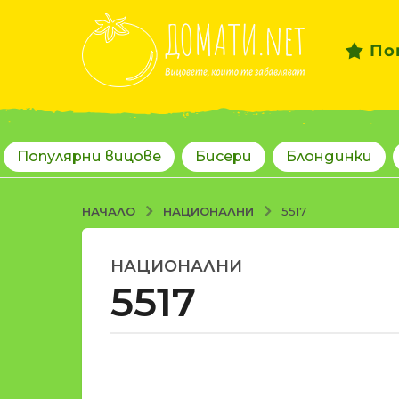
По
Популярни вицове
Бисери
Блондинки
НАЦИОНАЛНИ
НАЧАЛО
5517
НАЦИОНАЛНИ
1
5517
8
г
о
д
о
и
т
н
d