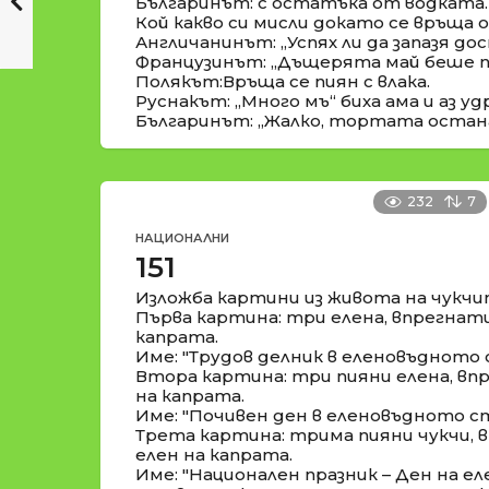
Българинът: с остатъка от водката.
Кой какво си мисли докато се връща
Англичанинът: „Успях ли да запазя д
Французинът: „Дъщерята май беше по
Полякът:Връща се пиян с влака.
Руснакът: „Много мъ“ биха ама и аз удр
Българинът: „Жалко, тортата остана 
232
7
НАЦИОНАЛНИ
151
Изложба картини из живота на чукчи
Първа картина: три елена, впрегнати
капрата.
Име: "Трудов делник в еленовъдното
Втора картина: три пияни елена, впр
на капрата.
Име: "Почивен ден в еленовъдното с
Трета картина: трима пияни чукчи, 
елен на капрата.
Име: "Национален празник – Ден на еле