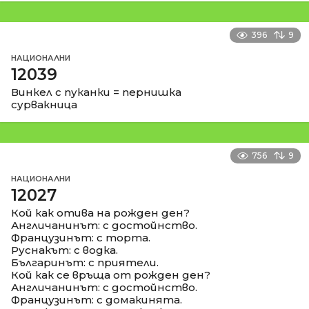
396
9
НАЦИОНАЛНИ
12039
Винкел с пуканки = пернишка
сурвакница
756
9
НАЦИОНАЛНИ
12027
Кой как отива на рожден ден?
Англичанинът: с достойнство.
Французинът: с торта.
Руснакът: с водка.
Българинът: с приятели.
Кой как се връща от рожден ден?
Англичанинът: с достойнство.
Французинът: с домакинята.