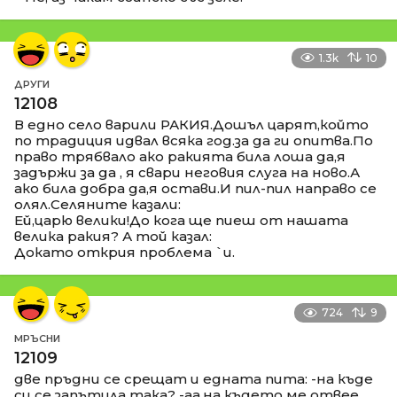
1.3k
10
ДРУГИ
12108
В едно село варили РАКИЯ.Дошъл царят,който
по традиция идвал всяка год.за да ги опитва.По
право трябвало ако ракията била лоша да,я
задържи за да , я свари неговия слуга на ново.А
ако била добра да,я остави.И пил-пил направо се
олял.Селяните казали:
Ей,царю велики!До кога ще пиеш от нашата
велика ракия? А той казал:
Докато открия проблема `и.
724
9
МРЪСНИ
12109
две пръдни се срещат и едната пита: -на къде
си се запътила така? -аа,на където ме отвее