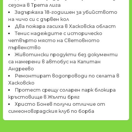
сезона в Трета лига
Задържаха 18-годишен за убийството
на чичо си с дървен кол
Два пожара гасиха в Хасковска област
Тенис надеждите с историческо
четвърто място на Световното
първенство
Животински продукти без документи
са намерени в автобус на Капитан
Андреево
Ремонтират водопроводи по селата в
Хасковско
Протест срещу соларен парк блокира
кръстовище в Жълти бряг
Христо Бонев получи отличие от
симеоновградския клуб по борба