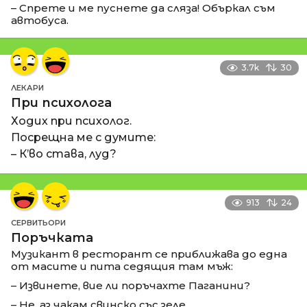
– Спрете и ме пуснете да сляза! Объркал съм
автобуса.
3.7k
30
ЛЕКАРИ
При психолога
Ходих при психолог.
Посрещна ме с думите:
– К’во става, луд?
913
24
СЕРВИТЬОРИ
Поръчката
Музикант в ресторант се приближава до една
от масите и пита седящия там мъж:
– Извинете, вие ли поръчахте Паганини?
– Не, аз чакам свинско със зеле.