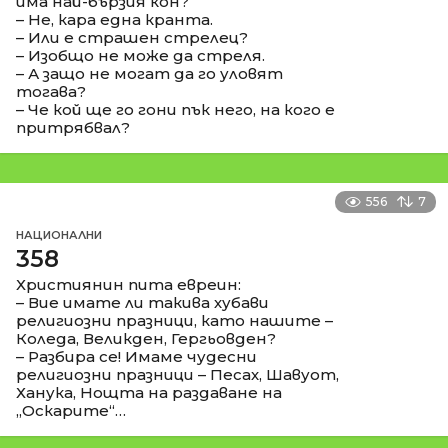
има най-бързия кон?
– Не, кара една кранта.
– Или е страшен стрелец?
– Изобщо не може да стреля.
– А защо не могат да го уловят
тогава?
– Че кой ще го гони пък него, на кого е
притрябвал?
556
7
НАЦИОНАЛНИ
358
Християнин пита евреин:
– Вие имате ли такива хубави
религиозни празници, като нашите –
Коледа, Великден, Гергьовден?
– Разбира се! Имаме чудесни
религиозни празници – Песах, Шавуот,
Ханука, Нощта на раздаване на
„Оскарите“…