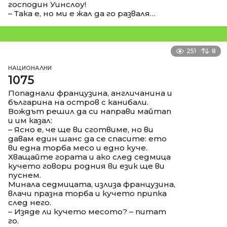
господин Уинслоу!
– Така е, но ми е жал да го разваля…
251
8
НАЦИОНАЛНИ
1075
Попаднали французина, англичанина и
българина на остров с канибали.
Вождът решил да си направи майтап
и им казал:
– Ясно е, че ще ви сготвиме, но ви
давам един шанс да се спасите: ето
ви една торба месо и едно куче.
Хващайте гората и ако след седмица
кучето говори родния ви език ще ви
пуснем.
Минала седмицата, излиза французина,
влачи празна торба и кучето припка
след него.
– Изяде ли кучето месото? – питат
го.