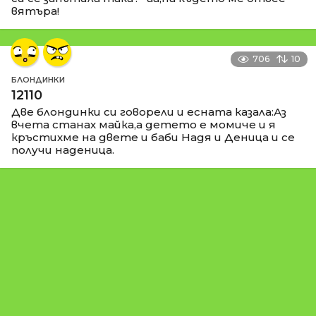
вятъра!
706
10
БЛОНДИНКИ
12110
Две блондинки си говорели и есната казала:Аз
вчета станах майка,а детето е момиче и я
кръстихме на двете и баби Надя и Деница и се
получи наденица.