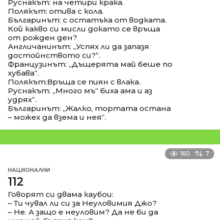
Руснакът: на четири крака.
Полякът: отива с кола.
Българинът: с остатъка от водката.
Кой какво си мисли докато се връща
от рожден ден?
Англичанинът: „Успях ли да запазя
достойнството си?“.
Французинът: „Дъщерята май беше по
хубава“.
Полякът:Връща се пиян с влака.
Руснакът: „Много мъ“ биха ама и аз
удрях“.
Българинът: „Жалко, тортата остана
– можех да взема и нея“.
160
7
НАЦИОНАЛНИ
112
Говорят си двама каубои:
– Ти чувал ли си за Неуловимия Джо?
– Не. А защо е неуловим? Да не би да