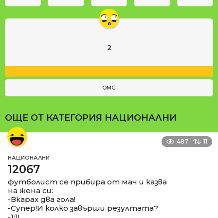
2
OMG
ОЩЕ ОТ КАТЕГОРИЯ
НАЦИОНАЛНИ
487
11
НАЦИОНАЛНИ
12067
футболист се прибира от мач и казва
на жена си:
-Вкарах два гола!
-Супер!И колко завърши резултата?
-1:1!