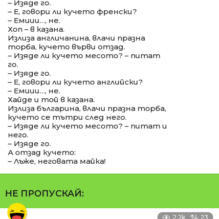
– Изяде го.
– Е, говори ли кучето френски?
– Емиии…, не.
Хоп – в казана.
Излиза англичанина, влачи празна
торба, кучето върви отзад.
– Изяде ли кучето месото? – питат
го.
– Изяде го.
– Е, говори ли кучето английски?
– Емиии…, не.
Хайде и той в казана.
Излиза българина, влачи празна торба,
кучето се тътри след него.
– Изяде ли кучето месото? – питат и
него.
– Изяде го.
А отзад кучето:
– Лъже, неговата майка!
НЕ ПРОПУСКАЙ:
2.2k
23