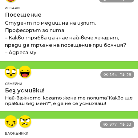
ЛЕКАРИ
Посещение
Студент по медицина на изпит.
Професорът го пита:
– Какво трябва да знае най-вече лекарят,
преди да тръгне на посещение при болния?
– Адреса му.
1.9k
28
СЕМЕЙНИ
Без усмивки!
Най-важното, когато жена те попита“Какво ще
правиш без мен?“, е да не се усмихваш!
977
33
БЛОНДИНКИ