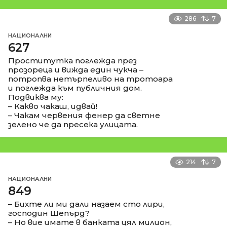
286
7
НАЦИОНАЛНИ
627
Проститутка поглежда през
прозореца и вижда един чукча –
потропва нетърпеливо на тротоара
и поглежда към публичния дом.
Подвиква му:
– Какво чакаш, идвай!
– Чакам червения фенер да светне
зелено че да пресека улицата.
214
7
НАЦИОНАЛНИ
849
– Бихте ли ми дали назаем сто лири,
господин Шепърд?
– Но вие имате в банката цял милион,