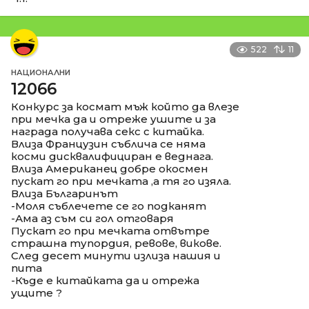
522
11
НАЦИОНАЛНИ
12066
Конкурс за космат мъж който да влезе
при мечка да и отреже ушите и за
награда получава секс с китайка.
Влиза Французин съблича се няма
косми дисквалифициран е веднага.
Влиза Американец добре окосмен
пускат го при мечката ,а тя го изяла.
Влиза Българинът
-Моля съблечете се го подканят
-Ама аз съм си гол отговаря
Пускат го при мечката отвътре
страшна тупордия, ревове, викове.
След десет минути излиза нашия и
пита
-Къде е китайката да и отрежа
ущите ?