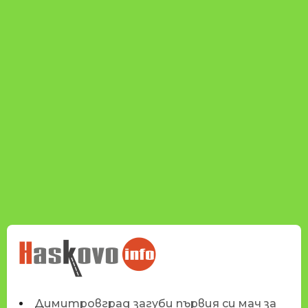
НОВИНИТЕ НА
HASKOVO.INFO
Димитровград загуби първия си мач за