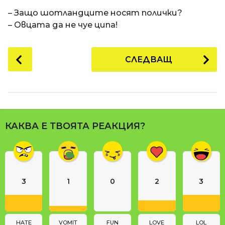
a
t
п
– Защо шотландците носят полички?
i
р
– Овцата да не чуе ципа!
е
д
P
СЛЕДВАЩ
и
o
1
s
8
t
г
P
о
a
д
КАКВА Е ТВОЯТА РЕАКЦИЯ?
g
и
i
н
n
и
п
a
р
3
1
0
2
3
t
е
i
д
o
и
n
HATE
VOMIT
FUN
LOVE
LOL