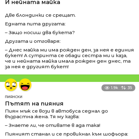
И нейната майка
Две блондинки се срещат.
Едната пита другата:
– Защо носиш два букета?
Другата и отговаря:
– Днес майка ми има рожден ден, за нея е единия
букет! А сутринта се обади сестра ми и каза,
че и нейната майка имала рожден ден днес, та
за нея е другият букет!
1.9k
35
ПИЯНСКИ
Пътят на пияния
Пиян мъж се вози в автобуса седнал до
възрастна жена. Тя му казва:
– Знаете ли, че отивате в ада така!
Пияният станал и се провикнал към шофьора: