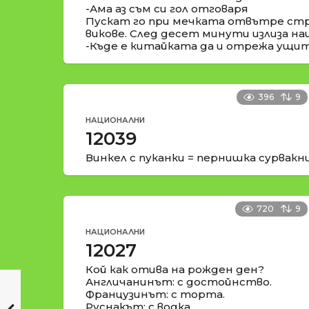
-Ама аз съм си гол отговаря
Пускат го при мечката отвътре стр
викове. След десет минути излиза н
-Къде е китайката да и отрежа ущит
396
9
НАЦИОНАЛНИ
12039
Винкел с пуканки = пернишка сурвакн
720
9
НАЦИОНАЛНИ
12027
Кой как отива на рожден ден?
Англичанинът: с достойнство.
Французинът: с торта.
Руснакът: с водка.