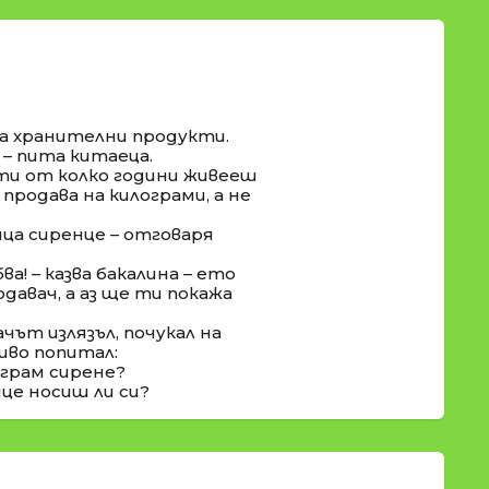
за хранителни продукти.
 – пита китаеца.
– ти от колко години живееш
 продава на килограми, а не
ица сиренце – отговаря
а! – казва бакалина – ето
одавач, а аз ще ти покажа
чът излязъл, почукал на
иво попитал:
ограм сирене?
нце носиш ли си?