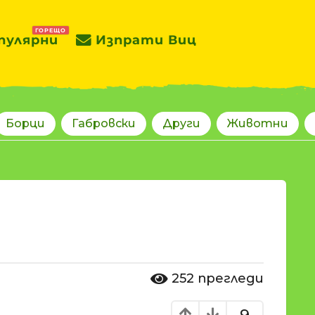
ГОРЕЩО
пулярни
Изпрати Виц
Борци
Габровски
Други
Животни
252
прегледи