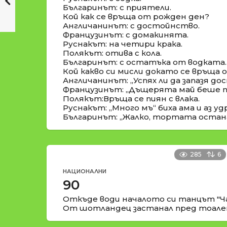
Българинът: с приятели.
Кой как се връща от рожден ден?
Англичанинът: с достойнство.
Французинът: с домакинята.
Руснакът: на четири крака.
Полякът: отива с кола.
Българинът: с остатъка от водката.
Кой какво си мисли докато се връща
Англичанинът: „Успях ли да запазя д
Французинът: „Дъщерята май беше по
Полякът:Връща се пиян с влака.
Руснакът: „Много мъ“ биха ама и аз удр
Българинът: „Жалко, тортата остана 
285
6
НАЦИОНАЛНИ
90
Откъде води началото си танцът "Ч
От шотландец застанал пред тоалет