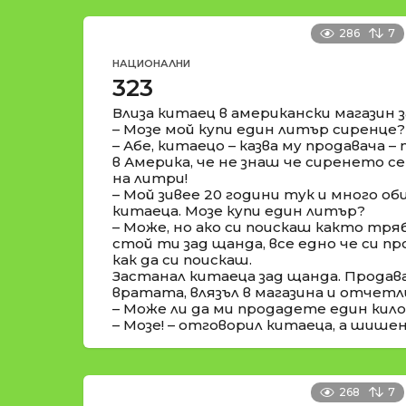
286
7
НАЦИОНАЛНИ
323
Влиза китаец в американски магазин 
– Мозе мой купи един литър сиренце?
– Абе, китаецо – казва му продавача 
в Америка, че не знаш че сиренето се
на литри!
– Мой зивее 20 години тук и много об
китаеца. Мозе купи един литър?
– Може, но ако си поискаш както трябв
стой ти зад щанда, все едно че си пр
как да си поискаш.
Застанал китаеца зад щанда. Продава
вратата, влязъл в магазина и отчетл
– Може ли да ми продадете един кил
– Мозе! – отговорил китаеца, а шише
268
7