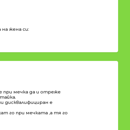
 на жена си:
е при мечка да и отреже
итайка.
ми дисквалифициран е
ат го при мечката ,а тя го