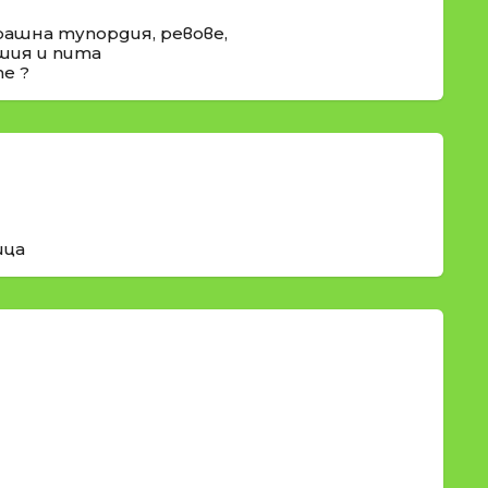
ашна тупордия, ревове,
ашия и пита
е ?
ица