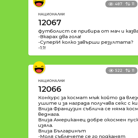
487
11
НАЦИОНАЛНИ
12067
футболист се прибира от мач и казва
-Вкарах два гола!
-Супер!И колко завърши резултата?
-1:1!
522
11
НАЦИОНАЛНИ
12066
Конкурс за космат мъж който да влез
ушите и за награда получава секс с к
Влиза Французин съблича се няма кос
веднага.
Влиза Американец добре окосмен пуск
изяла.
Влиза Българинът
-Моля съблечете се го подканят