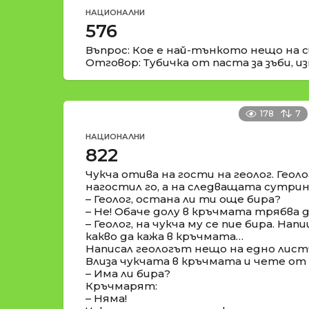
НАЦИОНАЛНИ
576
Въпрос: Кое е най-тънкото нещо на 
Отговор: Тубичка от паста за зъби, 
178
7
НАЦИОНАЛНИ
822
Чукча отива на гости на геолог. Геол
нагостил го, а на следващата сутрин
– Геолог, остана ли ти още бира?
– Не! Обаче долу в кръчмата трябва д
– Геолог, на чукча му се пие бира. Нап
какво да кажа в кръчмата…
Написал геологът нещо на едно листч
Влиза чукчата в кръчмата и чете от
– Има ли бира?
Кръчмарят:
– Няма!