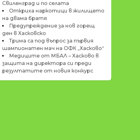
Свиленград и по селата
Откриха наркотици в жилището
на двама братя
Предупреждение за нов горещ
ден в Хасковско
Трима са под въпрос за първия
шампионатен мач на ОФК „Хасково“
Медиците от МБАЛ – Хасково в
защита на директора си преди
резултатите от новия конкурс