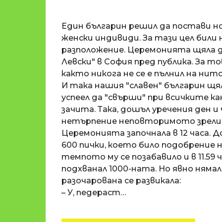
o
и
m
п
Един българин решил да постави но
a
р
t
женски индивиди. За тази цел били 
i
е
разположение. Церемонията щяла д
д
Левски" в София пред публика. За т
и
както никога не се е пълнил на нит
1
И така нашия "славен" българин щя
8
успеел да "свърши" при всичките ка
г
зачита. Така, дошъл уречения ден и
о
нетърпение неповторимото зрели
д
Церемонията започнала в 12 часа. До
и
600 пички, което било подобрение на
н
темпото му се позабавило и в 11.59
и
подхванал 1000-ната. Но явно нямал
п
разочарована се развикала:
р
– У, педераст…
е
д