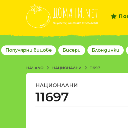
По
Популярни вицове
Бисери
Блондинки
НАЦИОНАЛНИ
НАЧАЛО
11697
НАЦИОНАЛНИ
1
11697
8
г
о
д
о
и
т
н
d