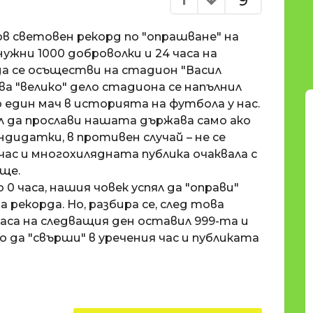
9
в световен рекорд по "опрашване" на
нужни 1000 доброволки и 24 часа на
а се осъществи на стадион "Васил
ова "велико" дело стадиона се напълнил
о един мач в историята на футбола у нас.
л да прослави нашата държава само ако
ндидатки, в противен случай – не се
 час и многохилядната публика очаквала с
ще.
 0 часа, нашия човек успял да "оправи"
 рекорда. Но, разбира се, след това
 часа на следващия ден оставил 999-та и
о да "свърши" в уречения час и публиката