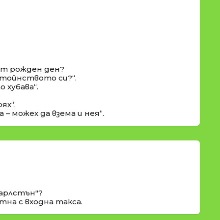
 от рожден ден?
остойнството си?“.
 хубава“.
ях“.
– можех да взема и нея“.
арлстън"?
на с входна такса.