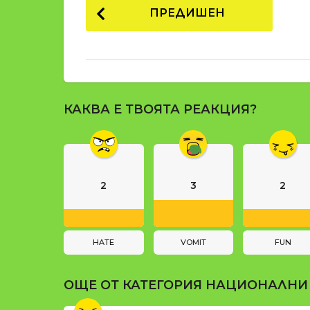
P
и
ПРЕДИШЕН
o
s
t
P
КАКВА Е ТВОЯТА РЕАКЦИЯ?
a
g
i
n
2
3
2
a
t
i
HATE
VOMIT
FUN
o
ОЩЕ ОТ КАТЕГОРИЯ
НАЦИОНАЛНИ
n