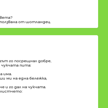
света?
използвана от шотландец.
огът го посрещнал добре,
 чукчата пита:
а има.
иши ми на една бележка,
е и го дал на чукчата.
 листчето: