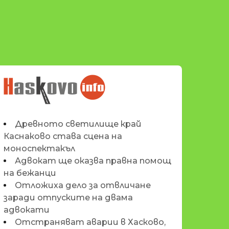
НОВИНИТЕ НА
HASKOVO.INFO
Древното светилище край
Каснаково става сцена на
моноспектакъл
Адвокат ще оказва правна помощ
на бежанци
Отложиха дело за отвличане
заради отпуските на двама
адвокати
Отстраняват аварии в Хасково,