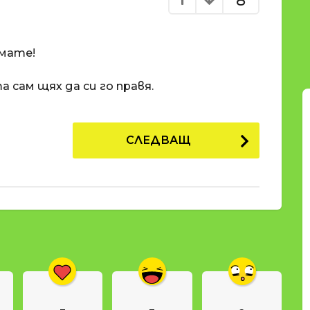
8
имате!
а сам щях да си го правя.
СЛЕДВАЩ