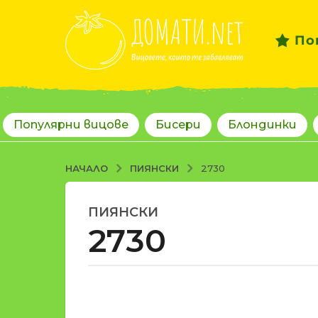
По
Популярни вицове
Бисери
Блондинки
ПИЯНСКИ
НАЧАЛО
2730
ПИЯНСКИ
1
2730
8
г
о
д
о
и
т
н
d