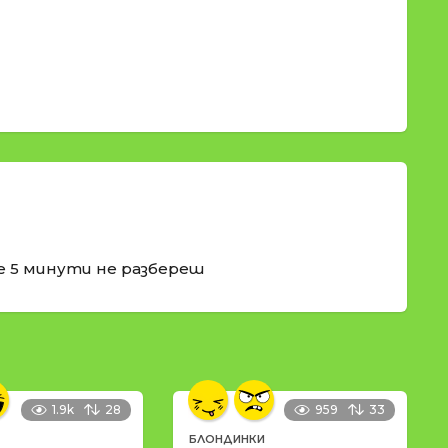
те 5 минути не разбереш
1.9k
28
959
33
БЛОНДИНКИ