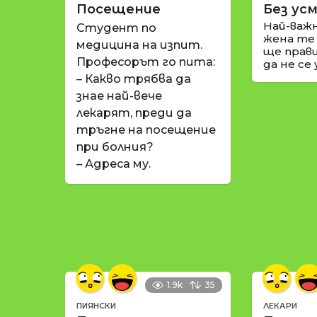
Посещение
Без усм
Най-важ
Студент по
жена те
медицина на изпит.
ще прави
Професорът го пита:
да не се
– Какво трябва да
знае най-вече
лекарят, преди да
тръгне на посещение
при болния?
– Адреса му.
1.9k
35
ПИЯНСКИ
ЛЕКАРИ