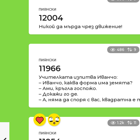
ПИЯНСКИ
12004
Никой да мърда чрез движение!
486
9
ПИЯНСКИ
11966
Учителката изпитва Иванчо:
– Иванчо, каква форма има земята?
– Ами, кръгла госпожо.
– Докажи го де.
– А, няма да споря с вас, квадратна е 
1.2k
11
ПИЯНСКИ