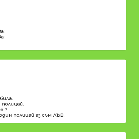
а:
а:
била.
 полицай.
е ?
один полицай аз съм ЛЪВ.