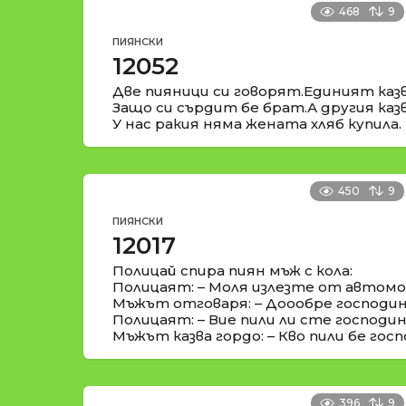
468
9
ПИЯНСКИ
12052
Две пияници си говорят.Единият казв
Защо си сърдит бе брат.А другия казв
У нас ракия няма жената хляб купила.
450
9
ПИЯНСКИ
12017
Полицай спира пиян мъж с кола:
Полицаят: – Моля излезте от автомо
Мъжът отговаря: – Доообре господин
Полицаят: – Вие пили ли сте господин
Мъжът казва гордо: – Кво пили бе госп
396
9