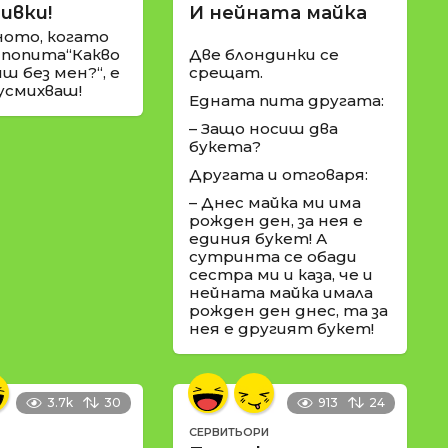
ивки!
И нейната майка
ното, когато
 попита“Какво
Две блондинки се
ш без мен?“, е
срещат.
 усмихваш!
Едната пита другата:
– Защо носиш два
букета?
Другата и отговаря:
– Днес майка ми има
рожден ден, за нея е
единия букет! А
сутринта се обади
сестра ми и каза, че и
нейната майка имала
рожден ден днес, та за
нея е другият букет!
3.7k
30
913
24
СЕРВИТЬОРИ