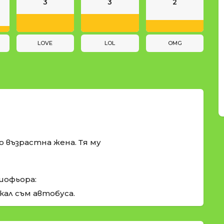
3
3
2
LOVE
LOL
OMG
о възрастна жена. Тя му
шофьора:
кал съм автобуса.