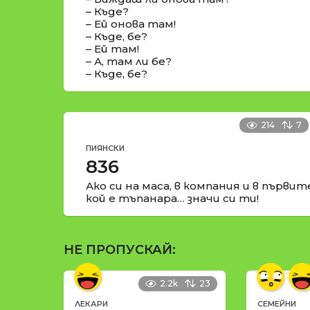
– Къде?
– Ей онова там!
– Къде, бе?
– Ей там!
– А, там ли бе?
– Къде, бе?
214
7
ПИЯНСКИ
836
Ако си на маса, в компания и в първи
кой е тъпанара… значи си ти!
НЕ ПРОПУСКАЙ:
2.2k
23
ЛЕКАРИ
СЕМЕЙНИ