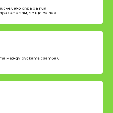
мислел ако спра да пия
ари ще имам, че ще си пия
ата между руската сватба и