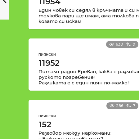
11954
Един човек си седял в кръчмата и си 
толкова пари ще имам, ама толкова п
когато си искам
630
9
ПИЯНСКИ
11952
Питали радио Ереван, каква е разлик
руското погребение!
Разликата е с един пиян по-малко.!
286
7
ПИЯНСКИ
152
Разговор между наркомани:
– Виждаш ли онова там?