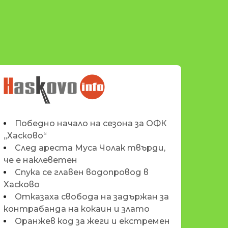
НОВИНИТЕ НА
HASKOVO.INFO
Победно начало на сезона за ОФК
„Хасково“
След ареста Муса Чолак твърди,
че е наклеветен
Спука се главен водопровод в
Хасково
Отказаха свобода на задържан за
контрабанда на кокаин и злато
Оранжев код за жеги и екстремен