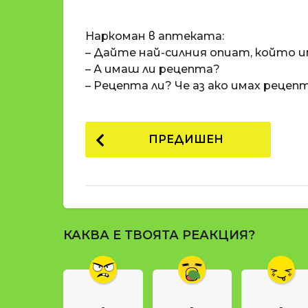
o
и
m
п
Наркоман в аптеката:
a
р
t
– Дайте най-силния опиат, който 
i
е
– А имаш ли рецепта?
д
– Рецепта ли? Че аз ако имах рецепт
и
1
P
8
ПРЕДИШЕН
г
o
о
s
д
t
и
н
P
и
КАКВА Е ТВОЯТА РЕАКЦИЯ?
a
п
g
р
е
i
д