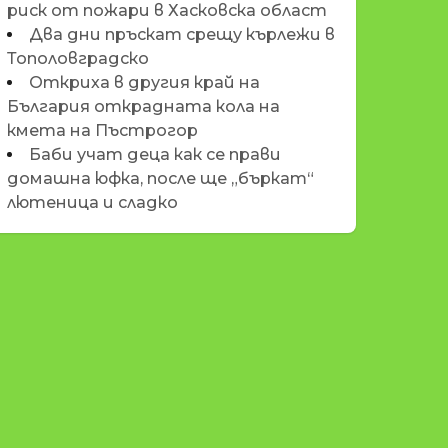
риск от пожари в Хасковска област
Два дни пръскат срещу кърлежи в
Тополовградско
Откриха в другия край на
България открадната кола на
кмета на Пъстрогор
Баби учат деца как се прави
домашна юфка, после ще „бъркат“
лютеница и сладко