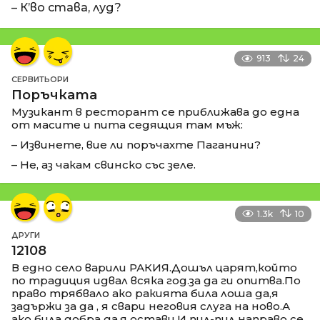
– К’во става, луд?
913
24
СЕРВИТЬОРИ
Поръчката
Музикант в ресторант се приближава до една
от масите и пита седящия там мъж:
– Извинете, вие ли поръчахте Паганини?
– Не, аз чакам свинско със зеле.
1.3k
10
ДРУГИ
12108
В едно село варили РАКИЯ.Дошъл царят,който
по традиция идвал всяка год.за да ги опитва.По
право трябвало ако ракията била лоша да,я
задържи за да , я свари неговия слуга на ново.А
ако била добра да,я остави.И пил-пил направо се