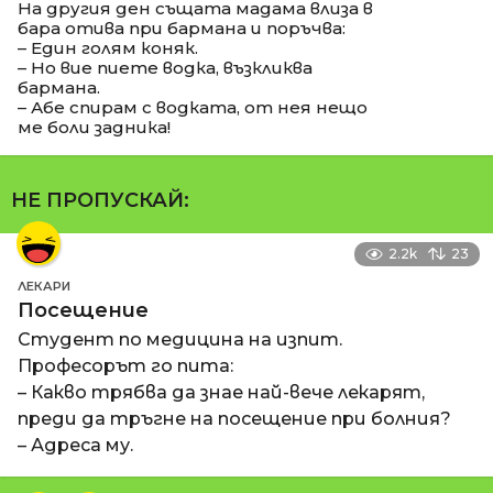
На другия ден същата мадама влиза в
бара отива при бармана и поръчва:
– Един голям коняк.
– Но вие пиете водка, възкликва
бармана.
– Абе спирам с водката, от нея нещо
ме боли задника!
НЕ ПРОПУСКАЙ:
2.2k
23
ЛЕКАРИ
Посещение
Студент по медицина на изпит.
Професорът го пита:
– Какво трябва да знае най-вече лекарят,
преди да тръгне на посещение при болния?
– Адреса му.