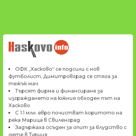
НОВИНИТЕ НА
HASKOVO.INFO
ОФК „Хасково“ се подсили с нов
футболист, Димитровград се стяга за
тежък мач
Търсят фирма и финансиране за
изграждането на южния обходен път на
Хасково
С 1.1 млн. евро почистват коритото на
река Марица в Свиленград
Задържаха осъден за опит за блудство с
дете в Турция