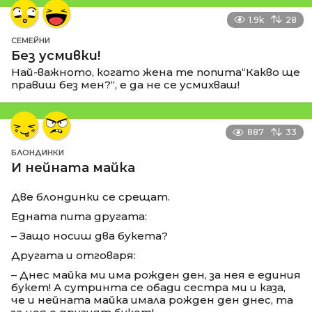
1.9k
28
СЕМЕЙНИ
Без усмивки!
Най-важното, когато жена те попита“Какво ще
правиш без мен?“, е да не се усмихваш!
887
33
БЛОНДИНКИ
И нейната майка
Две блондинки се срещат.
Едната пита другата:
– Защо носиш два букета?
Другата и отговаря:
– Днес майка ми има рожден ден, за нея е единия
букет! А сутринта се обади сестра ми и каза,
че и нейната майка имала рожден ден днес, та