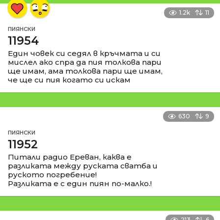
1.2k
11
ПИЯНСКИ
11954
Един човек си седял в кръчмата и си
мислел ако спра да пия толкова пари
ще имам, ама толкова пари ще имам,
че ще си пия когато си искам
630
9
ПИЯНСКИ
11952
Питали радио Ереван, каква е
разликата между руската сватба и
руското погребение!
Разликата е с един пиян по-малко.!
213
6