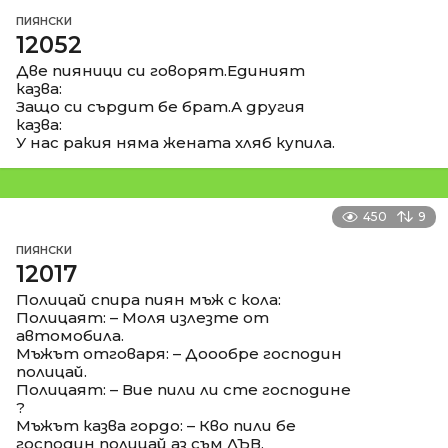
ПИЯНСКИ
12052
Две пияници си говорят.Единият
казва:
Защо си сърдит бе брат.А другия
казва:
У нас ракия няма жената хляб купила.
450
9
ПИЯНСКИ
12017
Полицай спира пиян мъж с кола:
Полицаят: – Моля излезте от
автомобила.
Мъжът отговаря: – Доообре господин
полицай.
Полицаят: – Вие пили ли сте господине
?
Мъжът казва гордо: – Кво пили бе
господин полицай аз съм ЛЪВ.