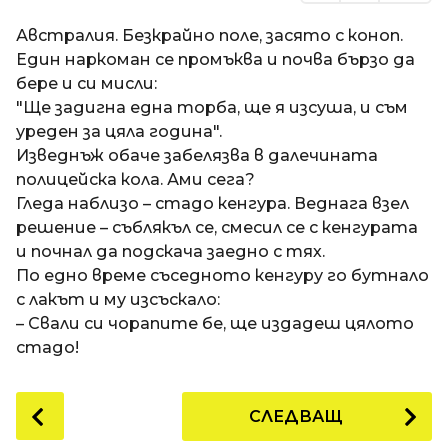
Австралия. Безкрайно поле, засято с коноп.
Един наркоман се промъква и почва бързо да
бере и си мисли:
"Ще задигна една торба, ще я изсуша, и съм
уреден за цяла година".
Изведнъж обаче забелязва в далечината
полицейска кола. Ами сега?
Гледа наблизо – стадо кенгура. Веднага взел
решение – съблякъл се, смесил се с кенгурата
и почнал да подскача заедно с тях.
По едно време съседното кенгуру го бутнало
с лакът и му изсъскало:
– Свали си чорапите бе, ще издадеш цялото
стадо!
P
СЛЕДВАЩ
o