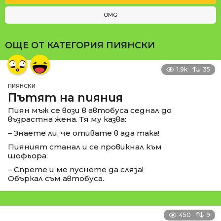
OMG
ОЩЕ ОТ КАТЕГОРИЯ
ПИЯНСКИ
1.9k
35
ПИЯНСКИ
Пътят на пияния
Пиян мъж се вози в автобуса седнал до
възрастна жена. Тя му казва:
– Знаете ли, че отивате в ада така!
Пияният станал и се провикнал към
шофьора:
– Спрете и ме пуснете да сляза!
Объркал съм автобуса.
450
9