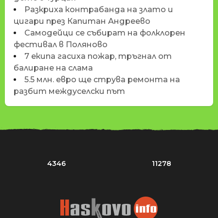
Разкриха контрабанда на злато и
цигари през Капитан Андреево
Самодейци се събират на фолклорен
фестивал в Поляново
7 екипа гасиха пожар, тръгнал от
балиране на слама
5.5 млн. евро ще струва ремонта на
разбит междуселски път
4346
11278