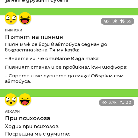
за нея е другият букет!
1.9k
35
ПИЯНСКИ
Пътят на пияния
Пиян мъж се вози в автобуса седнал до
възрастна жена. Тя му казва:
– Знаете ли, че отивате в ада така!
Пияният станал и се провикнал към шофьора:
– Спрете и ме пуснете да сляза! Объркал съм
автобуса.
3.7k
30
ЛЕКАРИ
При психолога
Ходих при психолог.
Посрещна ме с думите: