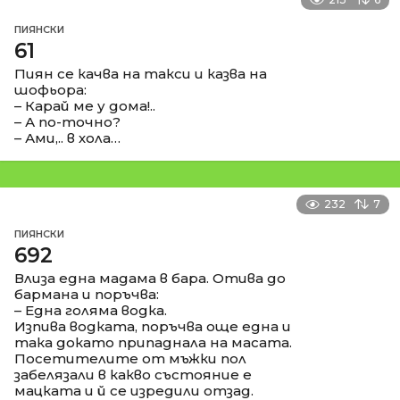
ПИЯНСКИ
61
Пиян се качва на такси и казва на
шофьора:
– Карай ме у дома!..
– А по-точно?
– Ами,.. в хола…
232
7
ПИЯНСКИ
692
Влиза една мадама в бара. Отива до
бармана и поръчва:
– Една голяма водка.
Изпива водката, поръчва още една и
така докато припаднала на масата.
Посетителите от мъжки пол
забелязали в какво състояние е
мацката и й се изредили отзад.