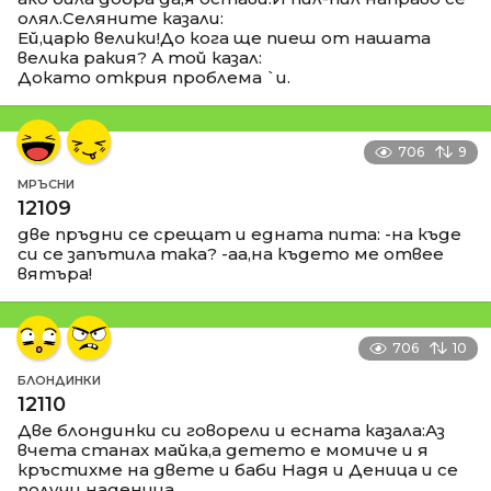
олял.Селяните казали:
Ей,царю велики!До кога ще пиеш от нашата
велика ракия? А той казал:
Докато открия проблема `и.
706
9
МРЪСНИ
12109
две пръдни се срещат и едната пита: -на къде
си се запътила така? -аа,на където ме отвее
вятъра!
706
10
БЛОНДИНКИ
12110
Две блондинки си говорели и есната казала:Аз
вчета станах майка,а детето е момиче и я
кръстихме на двете и баби Надя и Деница и се
получи наденица.