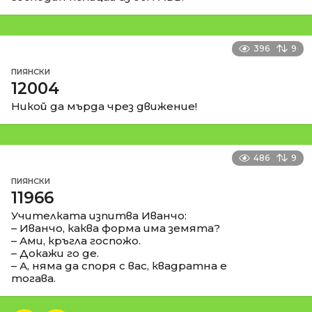
396
9
ПИЯНСКИ
12004
Никой да мърда чрез движение!
486
9
ПИЯНСКИ
11966
Учителката изпитва Иванчо:
– Иванчо, каква форма има земята?
– Ами, кръгла госпожо.
– Докажи го де.
– А, няма да споря с вас, квадратна е
тогава.