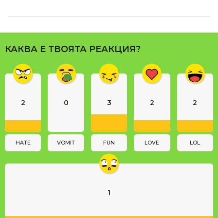
s
t
P
a
КАКВА Е ТВОЯТА РЕАКЦИЯ?
g
i
n
a
2
0
3
2
2
t
i
o
n
HATE
VOMIT
FUN
LOVE
LOL
1