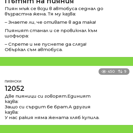
Пътят на пияния
Пиян мъж се вози в автобуса седнал до
възрастна жена. Тя му казва:
– Знаете ли, че отивате в ада така!
Пияният станал и се провикнал към
шофьора:
– Спрете и ме пуснете да сляза!
Объркал съм автобуса.
450
9
ПИЯНСКИ
12052
Две пияници си говорят.Единият
казва:
Защо си сърдит бе брат.А другия
казва:
У нас ракия няма жената хляб купила.