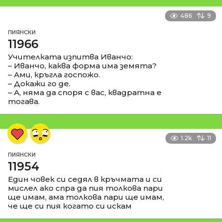
486
9
ПИЯНСКИ
11966
Учителката изпитва Иванчо:
– Иванчо, каква форма има земята?
– Ами, кръгла госпожо.
– Докажи го де.
– А, няма да споря с вас, квадратна е
тогава.
1.2k
11
ПИЯНСКИ
11954
Един човек си седял в кръчмата и си
мислел ако спра да пия толкова пари
ще имам, ама толкова пари ще имам,
че ще си пия когато си искам