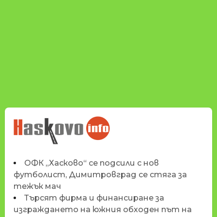
НОВИНИТЕ НА
HASKOVO.INFO
ОФК „Хасково“ се подсили с нов
футболист, Димитровград се стяга за
тежък мач
Търсят фирма и финансиране за
изграждането на южния обходен път на