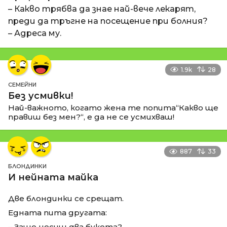
– Какво трябва да знае най-вече лекарят,
преди да тръгне на посещение при болния?
– Адреса му.
1.9k
28
СЕМЕЙНИ
Без усмивки!
Най-важното, когато жена те попита“Какво ще
правиш без мен?“, е да не се усмихваш!
887
33
БЛОНДИНКИ
И нейната майка
Две блондинки се срещат.
Едната пита другата:
– Защо носиш два букета?