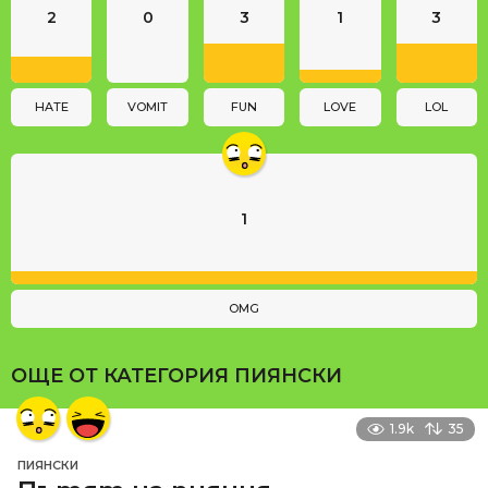
2
0
3
1
3
t
i
o
n
HATE
VOMIT
FUN
LOVE
LOL
1
OMG
ОЩЕ ОТ КАТЕГОРИЯ
ПИЯНСКИ
1.9k
35
ПИЯНСКИ