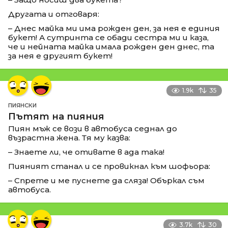
Другата и отговаря:
– Днес майка ми има рожден ден, за нея е единия
букет! А сутринта се обади сестра ми и каза,
че и нейната майка имала рожден ден днес, та
за нея е другият букет!
1.9k
35
ПИЯНСКИ
Пътят на пияния
Пиян мъж се вози в автобуса седнал до
възрастна жена. Тя му казва:
– Знаете ли, че отивате в ада така!
Пияният станал и се провикнал към шофьора:
– Спрете и ме пуснете да сляза! Объркал съм
автобуса.
3.7k
30