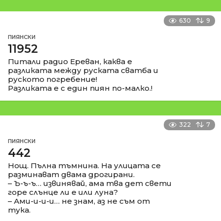
630
9
ПИЯНСКИ
11952
Питали радио Ереван, каква е
разликата между руската сватба и
руското погребение!
Разликата е с един пиян по-малко.!
322
7
ПИЯНСКИ
442
Нощ. Пълна тъмнина. На улицата се
разминават двама дрогирани.
– Ъ-ъ-ъ… извинявай, ама тва дет свети
горе слънце ли е или луна?
– Ами-и-и-и… не знам, аз не съм от
тука.