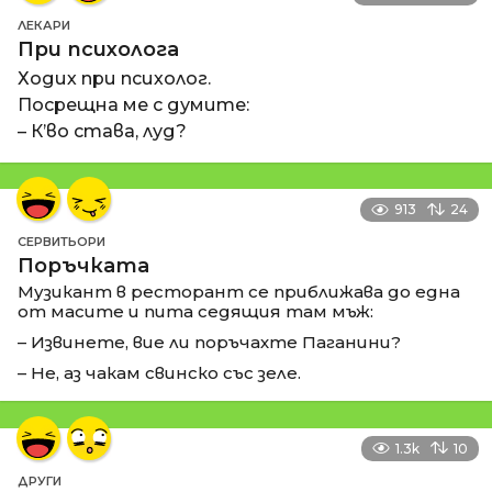
ЛЕКАРИ
При психолога
Ходих при психолог.
Посрещна ме с думите:
– К’во става, луд?
913
24
СЕРВИТЬОРИ
Поръчката
Музикант в ресторант се приближава до една
от масите и пита седящия там мъж:
– Извинете, вие ли поръчахте Паганини?
– Не, аз чакам свинско със зеле.
1.3k
10
ДРУГИ