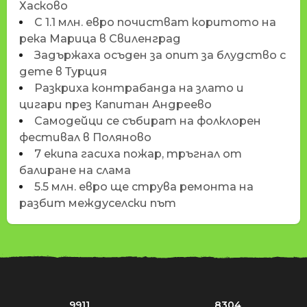
Хасково
С 1.1 млн. евро почистват коритото на
река Марица в Свиленград
Задържаха осъден за опит за блудство с
дете в Турция
Разкриха контрабанда на злато и
цигари през Капитан Андреево
Самодейци се събират на фолклорен
фестивал в Поляново
7 екипа гасиха пожар, тръгнал от
балиране на слама
5.5 млн. евро ще струва ремонта на
разбит междуселски път
9911
8304