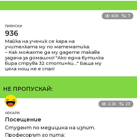
826
7
ПИЯНСКИ
936
Майка на ученик се кара на
учителката му по математика:
– Как можахте да му дадете такава
задача за домашно! "Ако една бутилка
бира струва 32 стотинки…" Баща му
цяла нощ не е спал!
НЕ ПРОПУСКАЙ:
2.2k
23
ЛЕКАРИ
Посещение
Студент по медицина на изпит.
Професорът го пита: