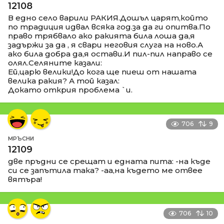
12108
В едно село варили РАКИЯ.Дошъл царят,който
по традиция идвал всяка год.за да ги опитва.По
право трябвало ако ракията била лоша да,я
задържи за да , я свари неговия слуга на ново.А
ако била добра да,я остави.И пил-пил направо се
олял.Селяните казали:
Ей,царю велики!До кога ще пиеш от нашата
велика ракия? А той казал:
Докато открия проблема `и.
706
9
МРЪСНИ
12109
две пръдни се срещат и едната пита: -на къде
си се запътила така? -аа,на където ме отвее
вятъра!
706
10