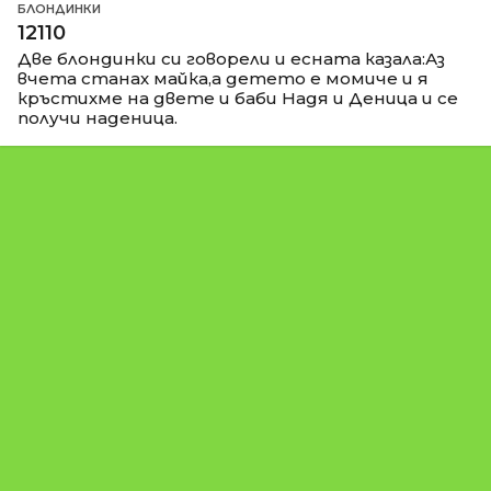
БЛОНДИНКИ
12110
Две блондинки си говорели и есната казала:Аз
вчета станах майка,а детето е момиче и я
кръстихме на двете и баби Надя и Деница и се
получи наденица.