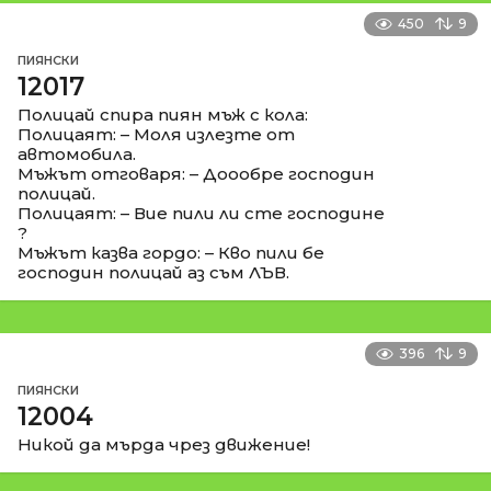
450
9
ПИЯНСКИ
12017
Полицай спира пиян мъж с кола:
Полицаят: – Моля излезте от
автомобила.
Мъжът отговаря: – Доообре господин
полицай.
Полицаят: – Вие пили ли сте господине
?
Мъжът казва гордо: – Кво пили бе
господин полицай аз съм ЛЪВ.
396
9
ПИЯНСКИ
12004
Никой да мърда чрез движение!