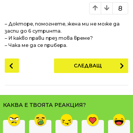
8
– Докторе, помогнете, жена ми не може да
заспи до 6 сутринта.
– И какво прави през това време?
– Чака ме да се прибера.
P
СЛЕДВАЩ
o
s
t
P
a
КАКВА Е ТВОЯТА РЕАКЦИЯ?
g
i
n
a