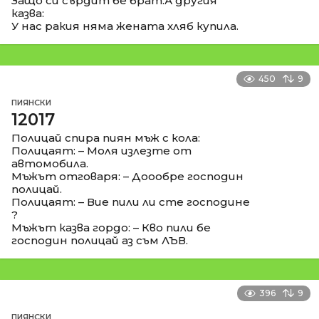
Защо си сърдит бе брат.А другия
казва:
У нас ракия няма жената хляб купила.
450
9
ПИЯНСКИ
12017
Полицай спира пиян мъж с кола:
Полицаят: – Моля излезте от
автомобила.
Мъжът отговаря: – Доообре господин
полицай.
Полицаят: – Вие пили ли сте господине
?
Мъжът казва гордо: – Кво пили бе
господин полицай аз съм ЛЪВ.
396
9
ПИЯНСКИ