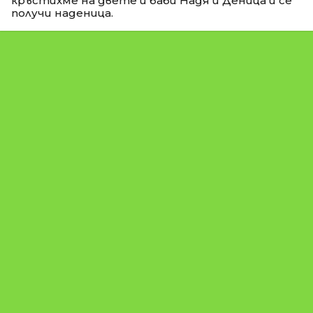
кръстихме на двете и баби Надя и Деница и се
получи наденица.