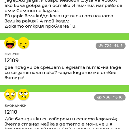
задържи за да , я свари неговия слуга на ново.А
ако била добра да,я остави.И пил-пил направо се
олял.Селяните казали:
Ей,царю велики!До кога ще пиеш от нашата
велика ракия? А той казал:
Докато открия проблема `и.
724
9
МРЪСНИ
12109
две пръдни се срещат и едната пита: -на къде
си се запътила така? -аа,на където ме отвее
вятъра!
706
10
БЛОНДИНКИ
12110
Две блондинки си говорели и есната казала:Аз
вчета станах майка,а детето е момиче и я