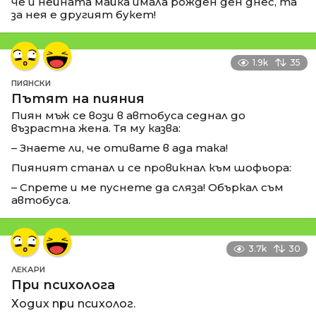
че и нейната майка имала рожден ден днес, та
за нея е другият букет!
1.9k
35
ПИЯНСКИ
Пътят на пияния
Пиян мъж се вози в автобуса седнал до
възрастна жена. Тя му казва:
– Знаете ли, че отивате в ада така!
Пияният станал и се провикнал към шофьора:
– Спрете и ме пуснете да сляза! Объркал съм
автобуса.
3.7k
30
ЛЕКАРИ
При психолога
Ходих при психолог.