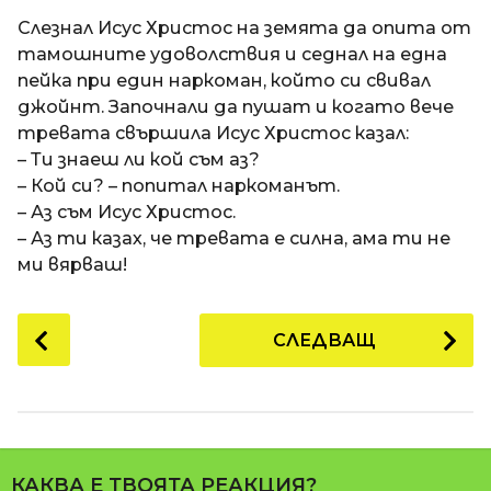
a
t
п
Слезнал Исус Христос на земята да опита от
i
р
тамошните удоволствия и седнал на една
е
пейка при един наркоман, който си свивал
д
джойнт. Започнали да пушат и когато вече
и
тревата свършила Исус Христос казал:
1
– Ти знаеш ли кой съм аз?
8
– Кой си? – попитал наркоманът.
г
– Аз съм Исус Христос.
о
– Аз ти казах, че тревата е силна, ама ти не
д
ми вярваш!
и
н
P
СЛЕДВАЩ
и
o
п
s
р
t
е
P
д
a
и
КАКВА Е ТВОЯТА РЕАКЦИЯ?