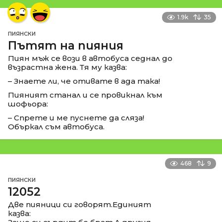
1.9k
35
ПИЯНСКИ
Пътят на пияния
Пиян мъж се вози в автобуса седнал до
възрастна жена. Тя му казва:
– Знаете ли, че отивате в ада така!
Пияният станал и се провикнал към
шофьора:
– Спрете и ме пуснете да сляза!
Объркал съм автобуса.
468
9
ПИЯНСКИ
12052
Две пияници си говорят.Единият
казва: