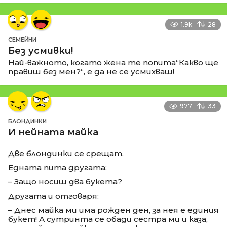
1.9k
28
СЕМЕЙНИ
Без усмивки!
Най-важното, когато жена те попита“Какво ще
правиш без мен?“, е да не се усмихваш!
977
33
БЛОНДИНКИ
И нейната майка
Две блондинки се срещат.
Едната пита другата:
– Защо носиш два букета?
Другата и отговаря:
– Днес майка ми има рожден ден, за нея е единия
букет! А сутринта се обади сестра ми и каза,