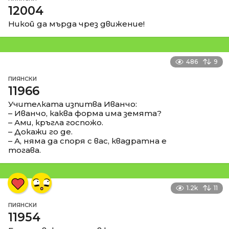
12004
Никой да мърда чрез движение!
486
9
ПИЯНСКИ
11966
Учителката изпитва Иванчо:
– Иванчо, каква форма има земята?
– Ами, кръгла госпожо.
– Докажи го де.
– А, няма да споря с вас, квадратна е
тогава.
1.2k
11
ПИЯНСКИ
11954