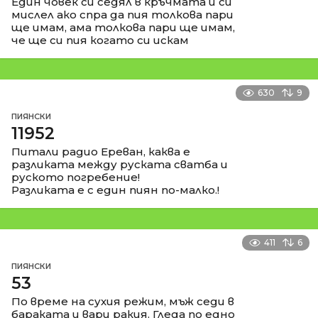
Един човек си седял в кръчмата и си
мислел ако спра да пия толкова пари
ще имам, ама толкова пари ще имам,
че ще си пия когато си искам
630
9
ПИЯНСКИ
11952
Питали радио Ереван, каква е
разликата между руската сватба и
руското погребение!
Разликата е с един пиян по-малко.!
411
6
ПИЯНСКИ
53
По време на сухия режим, мъж седи в
бараката и вари ракия. Гледа по едно