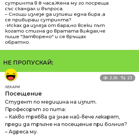
сутринта в 8 часа.Жена му го посреща
със скандал и въпроса.
– Снощи излезе да изпиеш една бира ,а
се прибираш сутринта?
-Исках да изляза от бара,но всеки път
когато стигна до вратата виждах,че
пише "Затворено" и се връщах
обратно.
НЕ ПРОПУСКАЙ:
2.2k
23
ЛЕКАРИ
Посещение
Студент по медицина на изпит.
Професорът го пита:
– Какво трябва да знае най-вече лекарят,
преди да тръгне на посещение при болния?
– Адреса му.