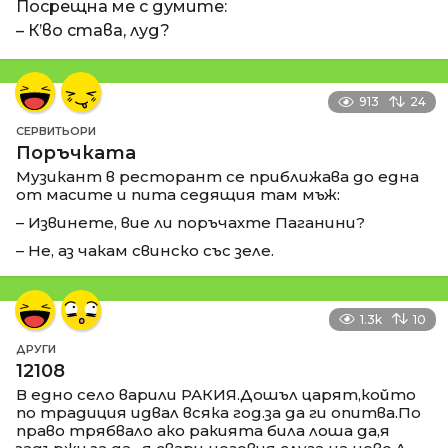
Посрещна ме с думите:
– К’во става, луд?
913
24
СЕРВИТЬОРИ
Поръчката
Музикант в ресторант се приближава до една
от масите и пита седящия там мъж:
– Извинете, вие ли поръчахте Паганини?
– Не, аз чакам свинско със зеле.
1.3k
10
ДРУГИ
12108
В едно село варили РАКИЯ.Дошъл царят,който
по традиция идвал всяка год.за да ги опитва.По
право трябвало ако ракията била лоша да,я