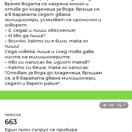
време водата се нагряла много и
отива до кладенеца за вода. Връща се,
а в бараката седят двама
милиционери, усмихват се иронично и
говорят:
– Е, сядай и пиши обяснения!
– И кво да пиша?
– Всичко, както си е било, така го
пиши!
Сяда човека, пише и след това дава
листа на милиционерите.
– Кво си написал бе, идиот такъв?
– Както си беше, така го написах:
"Отивам за вода до кладенеца, връщам
се, а в бараката двама милиционери,
седят и варят ракия".
196
7
ПИЯНСКИ
663
Един пиян съпруг се прибира