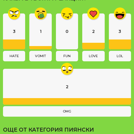
g
i
n
a
3
1
0
2
3
t
i
o
n
HATE
VOMIT
FUN
LOVE
LOL
2
OMG
ОЩЕ ОТ КАТЕГОРИЯ
ПИЯНСКИ