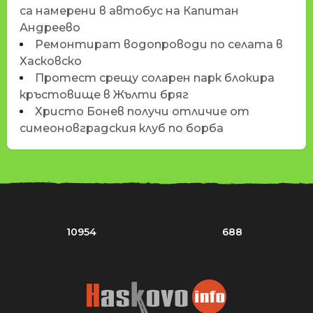
са намерени в автобус на Капитан
Андреево
Ремонтират водопроводи по селата в
Хасковско
Протест срещу соларен парк блокира
кръстовище в Жълти бряг
Христо Бонев получи отличие от
симеоновградския клуб по борба
10954
688