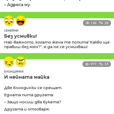
– Адреса му.
1.9k
28
СЕМЕЙНИ
Без усмивки!
Най-важното, когато жена те попита“Какво ще
правиш без мен?“, е да не се усмихваш!
977
33
БЛОНДИНКИ
И нейната майка
Две блондинки се срещат.
Едната пита другата:
– Защо носиш два букета?
Другата и отговаря: