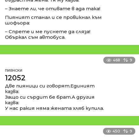
– Знаете ли, че отивате в ада така!
Пияният станал и се провикнал към
шофьора:
– Спрете и ме пуснете да сляза!
Объркал съм автобуса.
468
9
ПИЯНСКИ
12052
Две пияници си говорят.Единият
казва:
Защо си сърдит бе брат.А другия
казва:
У нас ракия няма жената хляб купила.
450
9