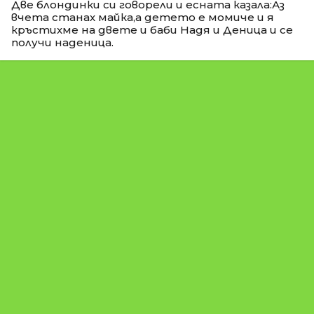
Две блондинки си говорели и есната казала:Аз
вчета станах майка,а детето е момиче и я
кръстихме на двете и баби Надя и Деница и се
получи наденица.