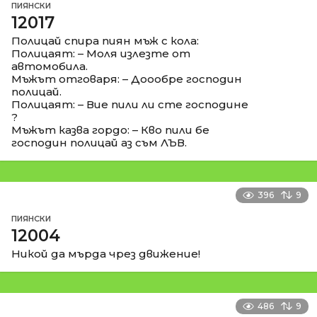
ПИЯНСКИ
12017
Полицай спира пиян мъж с кола:
Полицаят: – Моля излезте от
автомобила.
Мъжът отговаря: – Доообре господин
полицай.
Полицаят: – Вие пили ли сте господине
?
Мъжът казва гордо: – Кво пили бе
господин полицай аз съм ЛЪВ.
396
9
ПИЯНСКИ
12004
Никой да мърда чрез движение!
486
9