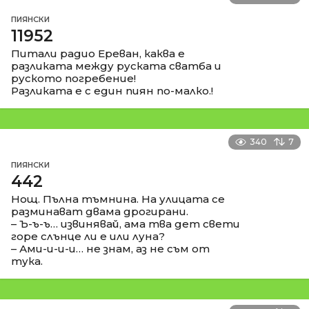
ПИЯНСКИ
11952
Питали радио Ереван, каква е
разликата между руската сватба и
руското погребение!
Разликата е с един пиян по-малко.!
340
7
ПИЯНСКИ
442
Нощ. Пълна тъмнина. На улицата се
разминават двама дрогирани.
– Ъ-ъ-ъ… извинявай, ама тва дет свети
горе слънце ли е или луна?
– Ами-и-и-и… не знам, аз не съм от
тука.