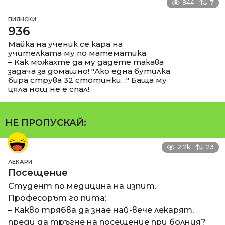
844
7
ПИЯНСКИ
936
Майка на ученик се кара на
учителката му по математика:
– Как можахте да му дадете такава
задача за домашно! "Ако една бутилка
бира струва 32 стотинки…" Баща му
цяла нощ не е спал!
НЕ ПРОПУСКАЙ:
2.2k
23
ЛЕКАРИ
Посещение
Студент по медицина на изпит.
Професорът го пита:
– Какво трябва да знае най-вече лекарят,
преди да тръгне на посещение при болния?