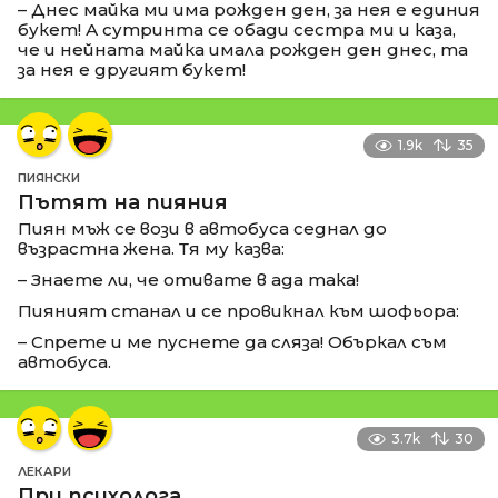
– Днес майка ми има рожден ден, за нея е единия
букет! А сутринта се обади сестра ми и каза,
че и нейната майка имала рожден ден днес, та
за нея е другият букет!
1.9k
35
ПИЯНСКИ
Пътят на пияния
Пиян мъж се вози в автобуса седнал до
възрастна жена. Тя му казва:
– Знаете ли, че отивате в ада така!
Пияният станал и се провикнал към шофьора:
– Спрете и ме пуснете да сляза! Объркал съм
автобуса.
3.7k
30
ЛЕКАРИ
При психолога