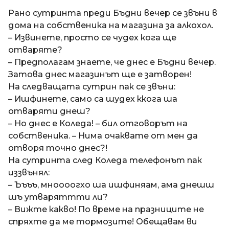
a
t
п
Рано сутринта преди Бъдни вечер се звъни в
i
р
дома на собственика на магазина за алкохол.
е
– Извинете, просто се чудех кога ще
д
отваряте?
и
– Предполагам знаете, че днес е Бъдни вечер.
1
Затова днес магазинът ще е затворен!
8
На следващата сутрин пак се звъни:
г
– Ишфинете, само са шудех ккога ша
о
отваряти днеш?
д
– Но днес е Коледа! – бил отговорът на
и
собственика. – Нима очаквате от мен да
н
отворя точно днес?!
и
На сутринта след Коледа телефонът пак
п
иззвънял:
р
– Ъъъъ, мноооогхо ша ишфиняам, ама днешш
е
шъ утваряттти ли?
д
– Вижте какво! По време на празниците не
и
спряхте да ме тормозите! Обещавам ви