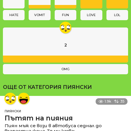
i
o
n
HATE
VOMIT
FUN
LOVE
LOL
2
OMG
ОЩЕ ОТ КАТЕГОРИЯ
ПИЯНСКИ
1.9k
35
ПИЯНСКИ
Пътят на пияния
Пиян мъж се вози в автобуса седнал до
възрастна жена. Тя му казва: