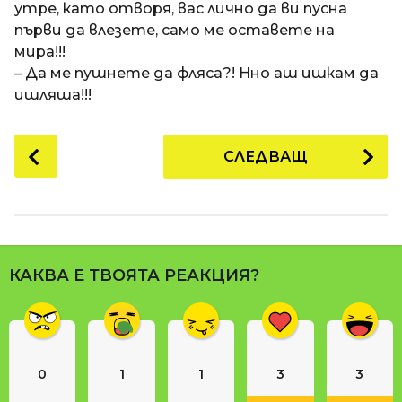
утре, като отворя, вас лично да ви пусна
първи да влезете, само ме оставете на
мира!!!
– Да ме пушнете да фляса?! Нно аш ишкам да
ишляша!!!
P
СЛЕДВАЩ
o
s
t
P
a
КАКВА Е ТВОЯТА РЕАКЦИЯ?
g
i
n
a
0
1
1
3
3
t