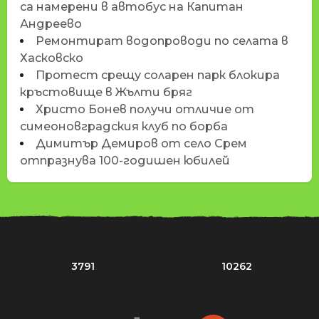
са намерени в автобус на Капитан
Андреево
Ремонтират водопроводи по селата в
Хасковско
Протест срещу соларен парк блокира
кръстовище в Жълти бряг
Христо Бонев получи отличие от
симеоновградския клуб по борба
Димитър Демиров от село Срем
отпразнува 100-годишен юбилей
3791
10262