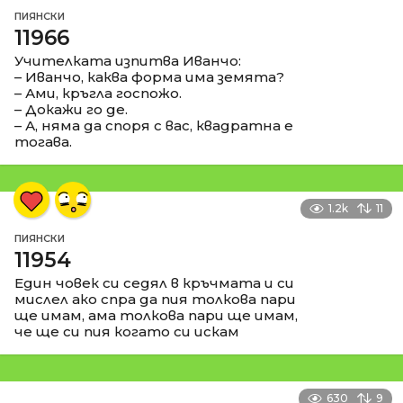
ПИЯНСКИ
11966
Учителката изпитва Иванчо:
– Иванчо, каква форма има земята?
– Ами, кръгла госпожо.
– Докажи го де.
– А, няма да споря с вас, квадратна е
тогава.
1.2k
11
ПИЯНСКИ
11954
Един човек си седял в кръчмата и си
мислел ако спра да пия толкова пари
ще имам, ама толкова пари ще имам,
че ще си пия когато си искам
630
9