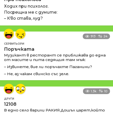
Ходих при психолог.
Посрещна ме с думите:
– К’во става, луд?
913
24
СЕРВИТЬОРИ
Поръчката
Музикант в ресторант се приближава до една
от масите и пита седящия там мъж:
– Извинете, вие ли поръчахте Паганини?
– Не, аз чакам свинско със зеле.
1.3k
10
ДРУГИ
12108
В едно село варили РАКИЯ.Дошъл царят,който