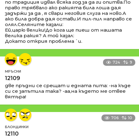
по традиция идвал всяка год.за да ги опитва.По
право трябвало ако ракията била лоша да,я
задържи за да , я свари неговия слуга на ново.А
ако била добра да,я остави.И пил-пил направо се
олял.Селяните казали:
Ей,царю велики!До кога ще пиеш от нашата
велика ракия? А той казал:
Докато открия проблема `и.
724
9
МРЪСНИ
12109
две пръдни се срещат и едната пита: -на къде
си се запътила така? -аа,на където ме отвее
вятъра!
706
10
БЛОНДИНКИ
12110