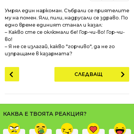
Умрял един наркоман. Събрали се приятелите
му на помен. Яли, пили, надрусали се здраво. По
едно време единият станал и казал:
– Какво сте се оклюмали бе! Гор-чи-во! Гор-чи-
во!
– Я не се излагай, какво "горчиво", да не го
изпращаме в казармата?
P
СЛЕДВАЩ
o
s
t
P
a
КАКВА Е ТВОЯТА РЕАКЦИЯ?
g
i
n