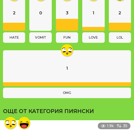
a
2
0
3
1
2
t
i
o
n
HATE
VOMIT
FUN
LOVE
LOL
1
OMG
ОЩЕ ОТ КАТЕГОРИЯ
ПИЯНСКИ
1.9k
35