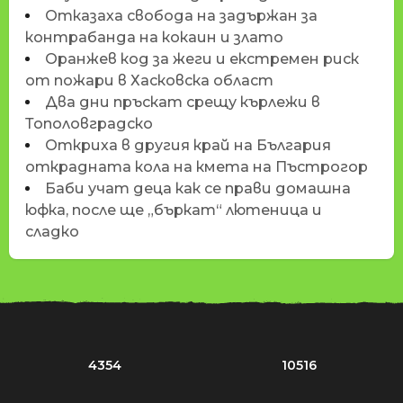
Отказаха свобода на задържан за
контрабанда на кокаин и злато
Оранжев код за жеги и екстремен риск
от пожари в Хасковска област
Два дни пръскат срещу кърлежи в
Тополовградско
Откриха в другия край на България
открадната кола на кмета на Пъстрогор
Баби учат деца как се прави домашна
юфка, после ще „бъркат“ лютеница и
сладко
4354
10516