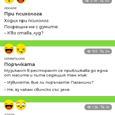
3.7k
30
ЛЕКАРИ
При психолога
Ходих при психолог.
Посрещна ме с думите:
– К’во става, луд?
913
24
СЕРВИТЬОРИ
Поръчката
Музикант в ресторант се приближава до една
от масите и пита седящия там мъж:
– Извинете, вие ли поръчахте Паганини?
– Не, аз чакам свинско със зеле.
1.3k
10
ДРУГИ