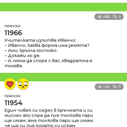
486
9
ПИЯНСКИ
11966
Учителката изпитва Иванчо:
– Иванчо, каква форма има земята?
– Ами, кръгла госпожо.
– Докажи го де.
– А, няма да споря с вас, квадратна е
тогава.
1.2k
11
ПИЯНСКИ
11954
Един човек си седял в кръчмата и си
мислел ако спра да пия толкова пари
ще имам, ама толкова пари ще имам,
че ще си пия когато си искам