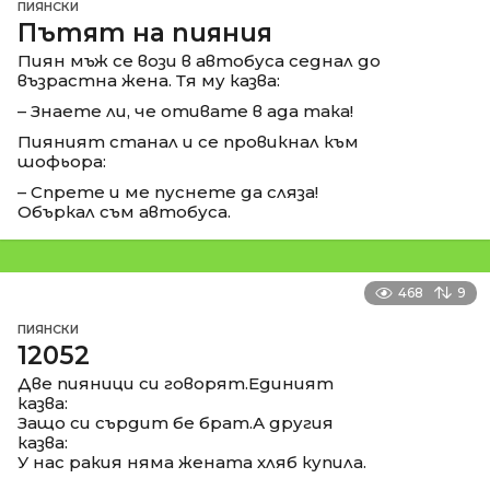
ПИЯНСКИ
Пътят на пияния
Пиян мъж се вози в автобуса седнал до
възрастна жена. Тя му казва:
– Знаете ли, че отивате в ада така!
Пияният станал и се провикнал към
шофьора:
– Спрете и ме пуснете да сляза!
Объркал съм автобуса.
468
9
ПИЯНСКИ
12052
Две пияници си говорят.Единият
казва:
Защо си сърдит бе брат.А другия
казва:
У нас ракия няма жената хляб купила.