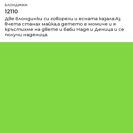
БЛОНДИНКИ
12110
Две блондинки си говорели и есната казала:Аз
вчета станах майка,а детето е момиче и я
кръстихме на двете и баби Надя и Деница и се
получи наденица.