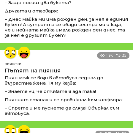
– Защо носиш два букета?
Другата и отговаря:
– Днес майка ми има рожден ден, за нея е единия
букет! А сутринта се обади сестра ми и каза,
че и нейната майка имала рожден ден днес, та
за нея е другият букет!
1.9k
35
ПИЯНСКИ
Пътят на пияния
Пиян мъж се вози в автобуса седнал до
възрастна жена. Тя му казва:
– Знаете ли, че отивате в ада така!
Пияният станал и се провикнал към шофьора:
– Спрете и ме пуснете да сляза! Объркал съм
автобуса.