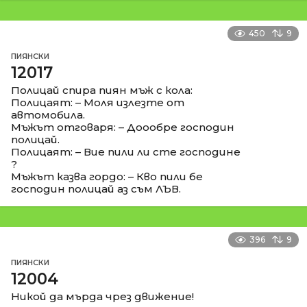
450
9
ПИЯНСКИ
12017
Полицай спира пиян мъж с кола:
Полицаят: – Моля излезте от
автомобила.
Мъжът отговаря: – Доообре господин
полицай.
Полицаят: – Вие пили ли сте господине
?
Мъжът казва гордо: – Кво пили бе
господин полицай аз съм ЛЪВ.
396
9
ПИЯНСКИ
12004
Никой да мърда чрез движение!