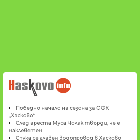
НОВИНИТЕ НА
HASKOVO.INFO
Победно начало на сезона за ОФК
„Хасково“
След ареста Муса Чолак твърди, че е
наклеветен
Спука се главен водопровод в Хасково