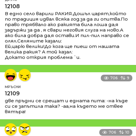
12108
В едно село варили РАКИЯ.Дошъл царят,който
по традиция идвал всяка год.за да ги опитва.По
право трябвало ако ракията била лоша да,я
задържи за да , я свари неговия слуга на ново.А
ако била добра да,я остави.И пил-пил направо се
олял.Селяните казали:
Ей,царю велики!До кога ще пиеш от нашата
велика ракия? А той казал:
Докато открия проблема `и.
706
9
МРЪСНИ
12109
две пръдни се срещат и едната пита: -на къде
си се запътила така? -аа,на където ме отвее
вятъра!
706
10