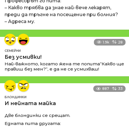
Професорът го пита:
– Какво трябва да знае най-вече лекарят,
преди да тръгне на посещение при болния?
– Адреса му.
1.9k
28
СЕМЕЙНИ
Без усмивки!
Най-важното, когато жена те попита“Какво ще
правиш без мен?“, е да не се усмихваш!
887
33
БЛОНДИНКИ
И нейната майка
Две блондинки се срещат.
Едната пита другата: