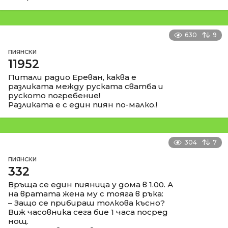
630
9
ПИЯНСКИ
11952
Питали радио Ереван, каква е
разликата между руската сватба и
руското погребение!
Разликата е с един пиян по-малко.!
304
7
ПИЯНСКИ
332
Връща се един пияница у дома в 1.00. А
на вратата жена му с тояга в ръка:
– Защо се прибираш толкова късно?
Виж часовника сега бие 1 часа посред
нощ.