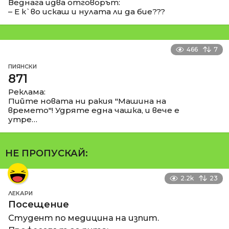
Веднага идва отговорът:
– Е к`во искаш и нулата ли да бие???
466
7
ПИЯНСКИ
871
Реклама:
Пийте новата ни ракия "Машина на
времето"! Удряте една чашка, и вече е
утре…
НЕ ПРОПУСКАЙ:
2.2k
23
ЛЕКАРИ
Посещение
Студент по медицина на изпит.