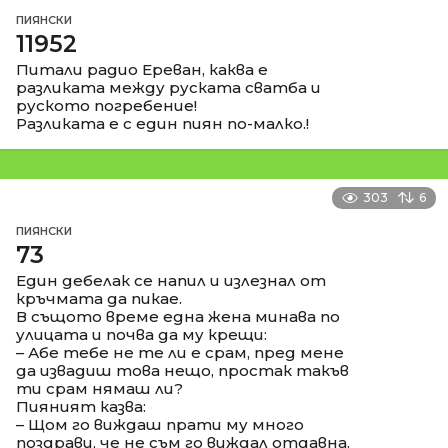
ПИЯНСКИ
11952
Питали радио Ереван, каква е
разликата между руската сватба и
руското погребение!
Разликата е с един пиян по-малко.!
303
6
ПИЯНСКИ
73
Един дебелак се напил и излезнал от
кръчмата да пикае.
В същото време една жена минава по
улицата и почва да му крещи:
– Абе тебе не те ли е срам, пред мене
да извадиш това нещо, простак такъв
ти срам нямаш ли?
Пияният казва:
– Щом го виждаш прати му много
поздрави, че не съм го виждал отдавна.