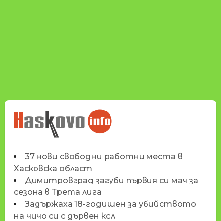
НОВИНИТЕ НА
HASKOVO.INFO
37 нови свободни работни места в
Хасковска област
Димитровград загуби първия си мач за
сезона в Трета лига
Задържаха 18-годишен за убийството
на чичо си с дървен кол