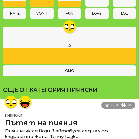
o
n
HATE
VOMIT
FUN
LOVE
LOL
3
OMG
ОЩЕ ОТ КАТЕГОРИЯ
ПИЯНСКИ
1.9k
35
ПИЯНСКИ
Пътят на пияния
Пиян мъж се вози в автобуса седнал до
възрастна жена. Тя му казва: