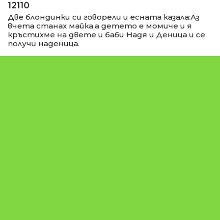
12110
Две блондинки си говорели и есната казала:Аз
вчета станах майка,а детето е момиче и я
кръстихме на двете и баби Надя и Деница и се
получи наденица.