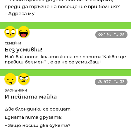
преди да тръгне на посещение при болния?
– Адреса му.
1.9k
28
СЕМЕЙНИ
Без усмивки!
Най-важното, когато жена те попита“Какво ще
правиш без мен?“, е да не се усмихваш!
977
33
БЛОНДИНКИ
И нейната майка
Две блондинки се срещат.
Едната пита другата:
– Защо носиш два букета?