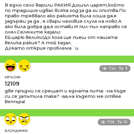
В едно село варили РАКИЯ.Дошъл царят,който
по традиция идвал всяка год.за да ги опитва.По
право трябвало ако ракията била лоша да,я
задържи за да , я свари неговия слуга на ново.А
ако била добра да,я остави.И пил-пил направо се
олял.Селяните казали:
Ей,царю велики!До кога ще пиеш от нашата
велика ракия? А той казал:
Докато открия проблема `и.
724
9
МРЪСНИ
12109
две пръдни се срещат и едната пита: -на къде
си се запътила така? -аа,на където ме отвее
вятъра!
706
10
БЛОНДИНКИ