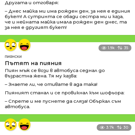
Другата и отговаря:
– Днес майка ми има рожден ден, за нея е единия
букет! А сутринта се обади сестра ми и каза,
че и нейната майка имала рожден ден днес, та
за нея е другият букет!
1.9k
35
ПИЯНСКИ
Пътят на пияния
Пиян мъж се вози в автобуса седнал до
възрастна жена. Тя му казва:
– Знаете ли, че отивате в ада така!
Пияният станал и се провикнал към шофьора:
– Спрете и ме пуснете да сляза! Объркал съм
автобуса.
3.7k
30