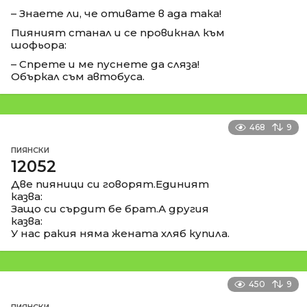
– Знаете ли, че отивате в ада така!
Пияният станал и се провикнал към
шофьора:
– Спрете и ме пуснете да сляза!
Объркал съм автобуса.
468
9
ПИЯНСКИ
12052
Две пияници си говорят.Единият
казва:
Защо си сърдит бе брат.А другия
казва:
У нас ракия няма жената хляб купила.
450
9
ПИЯНСКИ