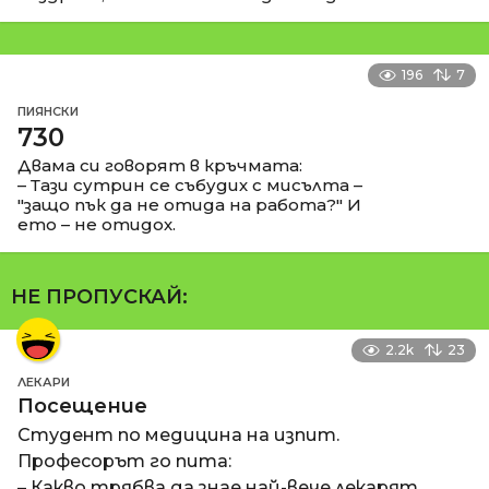
196
7
ПИЯНСКИ
730
Двама си говорят в кръчмата:
– Тази сутрин се събудих с мисълта –
"защо пък да не отида на работа?" И
ето – не отидох.
НЕ ПРОПУСКАЙ:
2.2k
23
ЛЕКАРИ
Посещение
Студент по медицина на изпит.
Професорът го пита:
– Какво трябва да знае най-вече лекарят,