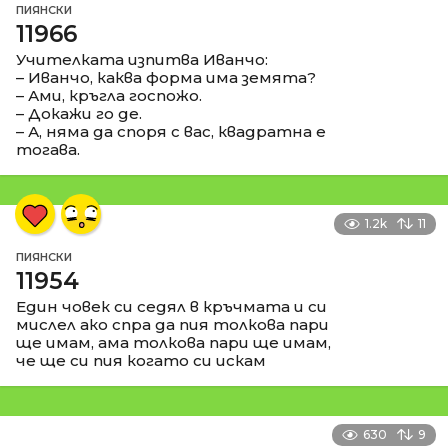
ПИЯНСКИ
11966
Учителката изпитва Иванчо:
– Иванчо, каква форма има земята?
– Ами, кръгла госпожо.
– Докажи го де.
– А, няма да споря с вас, квадратна е
тогава.
1.2k
11
ПИЯНСКИ
11954
Един човек си седял в кръчмата и си
мислел ако спра да пия толкова пари
ще имам, ама толкова пари ще имам,
че ще си пия когато си искам
630
9