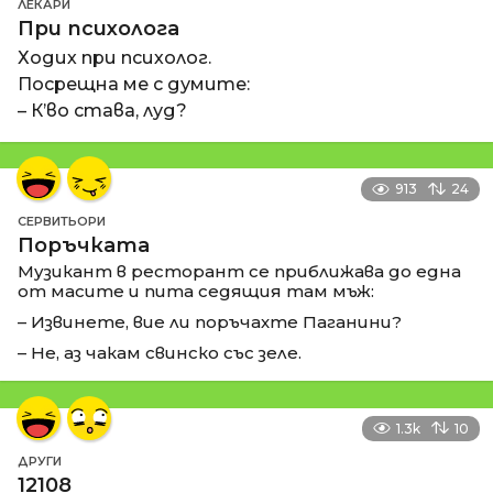
ЛЕКАРИ
При психолога
Ходих при психолог.
Посрещна ме с думите:
– К’во става, луд?
913
24
СЕРВИТЬОРИ
Поръчката
Музикант в ресторант се приближава до една
от масите и пита седящия там мъж:
– Извинете, вие ли поръчахте Паганини?
– Не, аз чакам свинско със зеле.
1.3k
10
ДРУГИ
12108