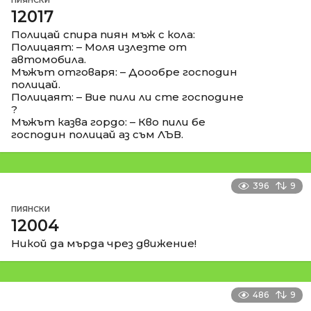
12017
Полицай спира пиян мъж с кола:
Полицаят: – Моля излезте от
автомобила.
Мъжът отговаря: – Доообре господин
полицай.
Полицаят: – Вие пили ли сте господине
?
Мъжът казва гордо: – Кво пили бе
господин полицай аз съм ЛЪВ.
396
9
ПИЯНСКИ
12004
Никой да мърда чрез движение!
486
9