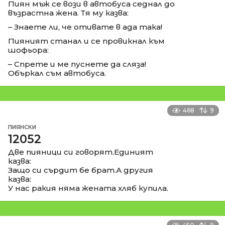
Пиян мъж се вози в автобуса седнал до
възрастна жена. Тя му казва:
– Знаете ли, че отивате в ада така!
Пияният станал и се провикнал към
шофьора:
– Спрете и ме пуснете да сляза!
Объркал съм автобуса.
468
9
ПИЯНСКИ
12052
Две пияници си говорят.Единият
казва:
Защо си сърдит бе брат.А другия
казва:
У нас ракия няма жената хляб купила.