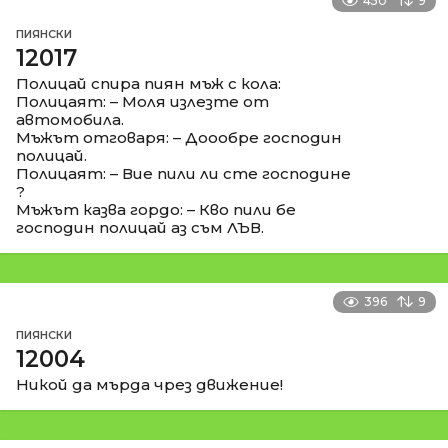
450
9
ПИЯНСКИ
12017
Полицай спира пиян мъж с кола:
Полицаят: – Моля излезте от
автомобила.
Мъжът отговаря: – Доообре господин
полицай.
Полицаят: – Вие пили ли сте господине
?
Мъжът казва гордо: – Кво пили бе
господин полицай аз съм ЛЪВ.
396
9
ПИЯНСКИ
12004
Никой да мърда чрез движение!