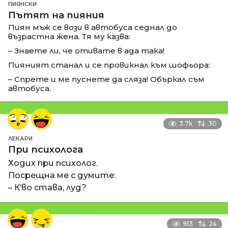
ПИЯНСКИ
Пътят на пияния
Пиян мъж се вози в автобуса седнал до
възрастна жена. Тя му казва:
– Знаете ли, че отивате в ада така!
Пияният станал и се провикнал към шофьора:
– Спрете и ме пуснете да сляза! Объркал съм
автобуса.
3.7k
30
ЛЕКАРИ
При психолога
Ходих при психолог.
Посрещна ме с думите:
– К’во става, луд?
913
24