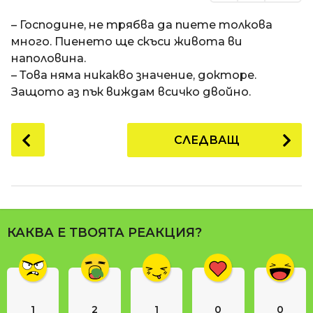
– Господине, не трябва да пиете толкова
много. Пиенето ще скъси живота ви
наполовина.
– Това няма никакво значение, докторе.
Защото аз пък виждам всичко двойно.
P
СЛЕДВАЩ
o
s
t
P
a
КАКВА Е ТВОЯТА РЕАКЦИЯ?
g
i
n
a
1
2
1
0
0