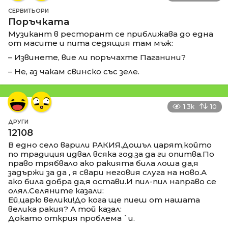
СЕРВИТЬОРИ
Поръчката
Музикант в ресторант се приближава до една
от масите и пита седящия там мъж:
– Извинете, вие ли поръчахте Паганини?
– Не, аз чакам свинско със зеле.
1.3k
10
ДРУГИ
12108
В едно село варили РАКИЯ.Дошъл царят,който
по традиция идвал всяка год.за да ги опитва.По
право трябвало ако ракията била лоша да,я
задържи за да , я свари неговия слуга на ново.А
ако била добра да,я остави.И пил-пил направо се
олял.Селяните казали:
Ей,царю велики!До кога ще пиеш от нашата
велика ракия? А той казал:
Докато открия проблема `и.