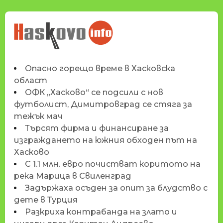
НОВИНИТЕ НА
HASKOVO.INFO
Опасно горещо време в Хасковска
област
ОФК „Хасково“ се подсили с нов
футболист, Димитровград се стяга за
тежък мач
Търсят фирма и финансиране за
изграждането на южния обходен път на
Хасково
С 1.1 млн. евро почистват коритото на
река Марица в Свиленград
Задържаха осъден за опит за блудство с
дете в Турция
Разкриха контрабанда на злато и