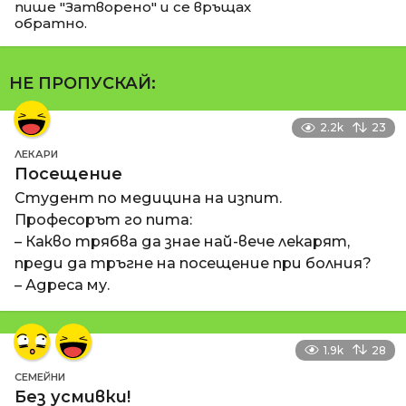
пише "Затворено" и се връщах
обратно.
НЕ ПРОПУСКАЙ:
2.2k
23
ЛЕКАРИ
Посещение
Студент по медицина на изпит.
Професорът го пита:
– Какво трябва да знае най-вече лекарят,
преди да тръгне на посещение при болния?
– Адреса му.
1.9k
28
СЕМЕЙНИ
Без усмивки!