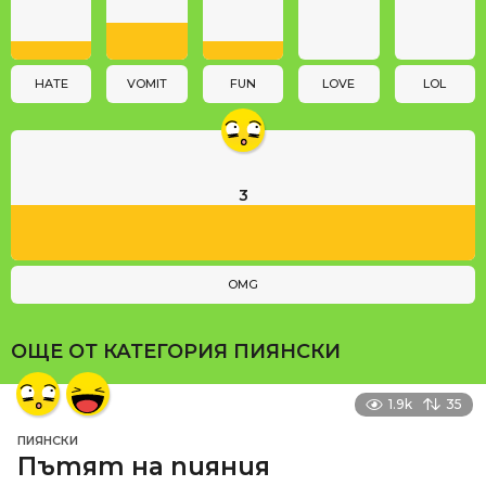
t
i
o
n
HATE
VOMIT
FUN
LOVE
LOL
3
OMG
ОЩЕ ОТ КАТЕГОРИЯ
ПИЯНСКИ
1.9k
35
ПИЯНСКИ
Пътят на пияния