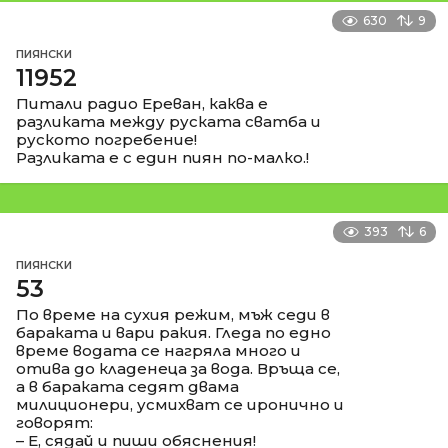
630
9
ПИЯНСКИ
11952
Питали радио Ереван, каква е
разликата между руската сватба и
руското погребение!
Разликата е с един пиян по-малко.!
393
6
ПИЯНСКИ
53
По време на сухия режим, мъж седи в
бараката и вари ракия. Гледа по едно
време водата се нагряла много и
отива до кладенеца за вода. Връща се,
а в бараката седят двама
милиционери, усмихват се иронично и
говорят:
– Е, сядай и пиши обяснения!