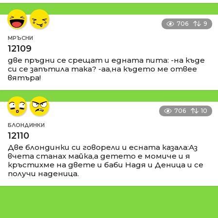
706
9
МРЪСНИ
12109
две пръдни се срещат и едната пита: -на къде
си се запътила така? -аа,на където ме отвее
вятъра!
706
10
БЛОНДИНКИ
12110
Две блондинки си говорели и есната казала:Аз
вчета станах майка,а детето е момиче и я
кръстихме на двете и баби Надя и Деница и се
получи наденица.