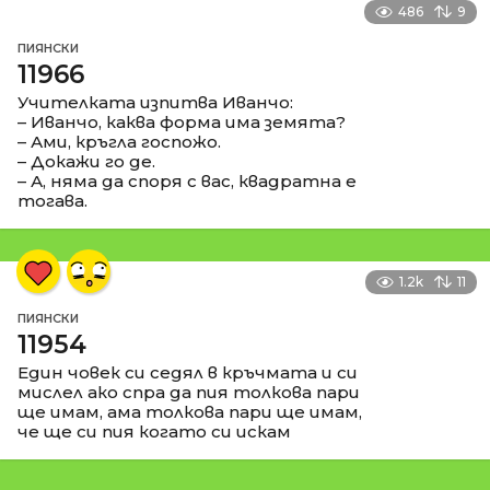
486
9
ПИЯНСКИ
11966
Учителката изпитва Иванчо:
– Иванчо, каква форма има земята?
– Ами, кръгла госпожо.
– Докажи го де.
– А, няма да споря с вас, квадратна е
тогава.
1.2k
11
ПИЯНСКИ
11954
Един човек си седял в кръчмата и си
мислел ако спра да пия толкова пари
ще имам, ама толкова пари ще имам,
че ще си пия когато си искам