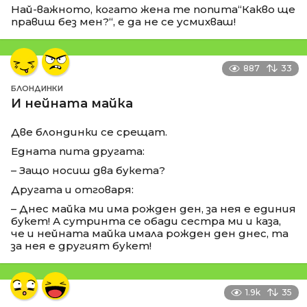
Най-важното, когато жена те попита“Какво ще
правиш без мен?“, е да не се усмихваш!
887
33
БЛОНДИНКИ
И нейната майка
Две блондинки се срещат.
Едната пита другата:
– Защо носиш два букета?
Другата и отговаря:
– Днес майка ми има рожден ден, за нея е единия
букет! А сутринта се обади сестра ми и каза,
че и нейната майка имала рожден ден днес, та
за нея е другият букет!
1.9k
35