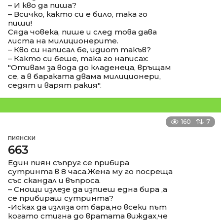
– И кво да пиша?
– Всичко, както си е било, така го
пиши!
Сяда човека, пише и след това дава
листа на милиционерите.
– Кво си написал бе, идиот такъв?
– Както си беше, така го написах:
"Отивам за вода до кладенеца, връщам
се, а в бараката двама милиционери,
седят и варят ракия".
160
7
ПИЯНСКИ
663
Един пиян съпруг се прибира
сутринта в 8 часа.Жена му го посреща
със скандал и въпроса.
– Снощи излезе да изпиеш една бира ,а
се прибираш сутринта?
-Исках да изляза от бара,но всеки път
когато стигна до вратата виждах,че