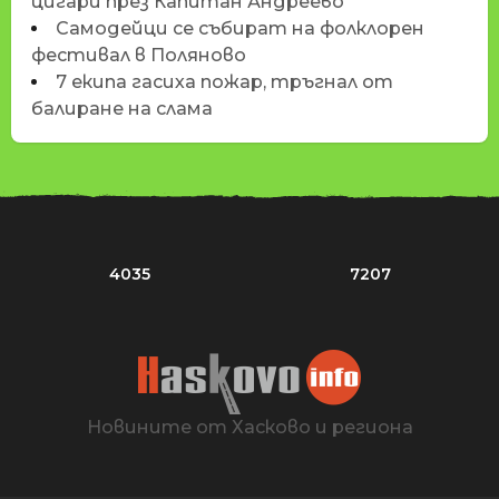
цигари през Капитан Андреево
Самодейци се събират на фолклорен
фестивал в Поляново
7 екипа гасиха пожар, тръгнал от
балиране на слама
4035
7207
Новините от Хасково и региона