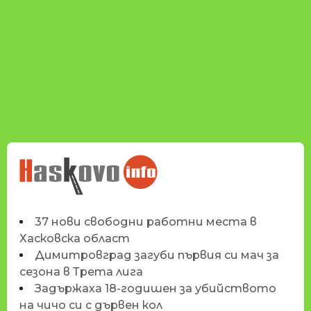
НОВИНИТЕ НА
HASKOVO.INFO
37 нови свободни работни места в
Хасковска област
Димитровград загуби първия си мач за
сезона в Трета лига
Задържаха 18-годишен за убийството
на чичо си с дървен кол