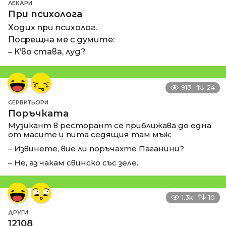
ЛЕКАРИ
При психолога
Ходих при психолог.
Посрещна ме с думите:
– К’во става, луд?
913
24
СЕРВИТЬОРИ
Поръчката
Музикант в ресторант се приближава до една
от масите и пита седящия там мъж:
– Извинете, вие ли поръчахте Паганини?
– Не, аз чакам свинско със зеле.
1.3k
10
ДРУГИ
12108