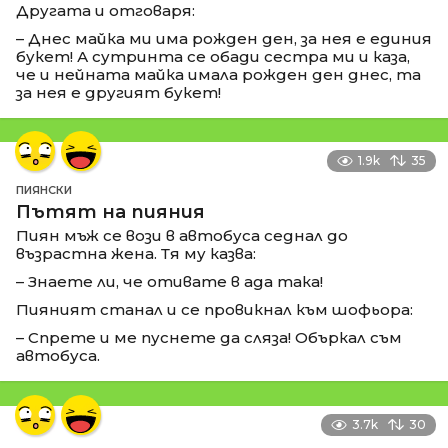
Другата и отговаря:
– Днес майка ми има рожден ден, за нея е единия
букет! А сутринта се обади сестра ми и каза,
че и нейната майка имала рожден ден днес, та
за нея е другият букет!
1.9k
35
ПИЯНСКИ
Пътят на пияния
Пиян мъж се вози в автобуса седнал до
възрастна жена. Тя му казва:
– Знаете ли, че отивате в ада така!
Пияният станал и се провикнал към шофьора:
– Спрете и ме пуснете да сляза! Объркал съм
автобуса.
3.7k
30