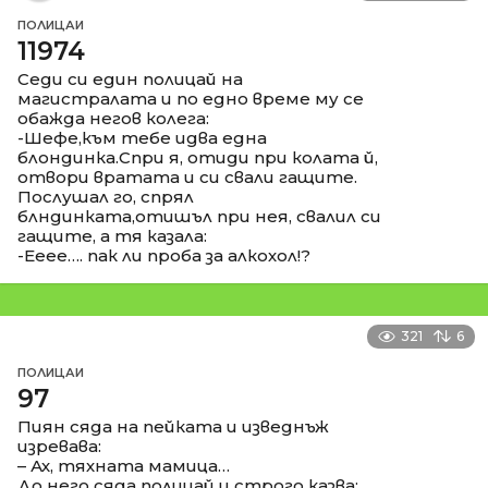
ПОЛИЦАИ
11974
Седи си един полицай на
магистралата и по едно време му се
обажда негов колега:
-Шефе,към тебе идва една
блондинка.Спри я, отиди при колата й,
отвори вратата и си свали гащите.
Послушал го, спрял
блндинката,отишъл при нея, свалил си
гащите, а тя казала:
-Ееее…. пак ли проба за алкохол!?
321
6
ПОЛИЦАИ
97
Пиян сяда на пейката и изведнъж
изревава:
– Ах, тяхната мамица…
До него сяда полицай и строго казва: