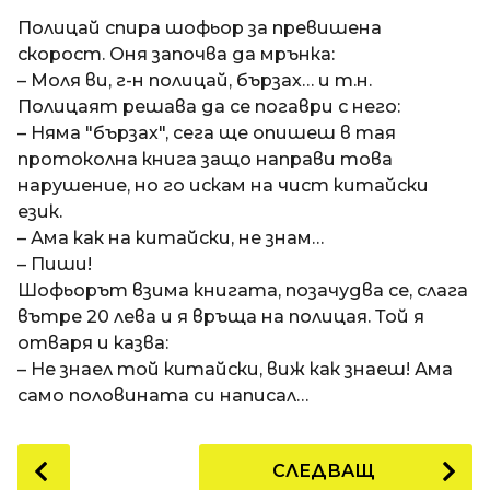
a
t
п
Полицай спира шофьор за превишена
i
р
скорост. Оня започва да мрънка:
е
– Моля ви, г-н полицай, бързах… и т.н.
д
Полицаят решава да се погаври с него:
и
– Няма "бързах", сега ще опишеш в тая
1
протоколна книга защо направи това
8
нарушение, но го искам на чист китайски
г
език.
о
– Ама как на китайски, не знам…
д
– Пиши!
и
Шофьорът взима книгата, позачудва се, слага
н
вътре 20 лева и я връща на полицая. Той я
и
отваря и казва:
п
– Не знаел той китайски, виж как знаеш! Ама
р
само половината си написал…
е
д
P
СЛЕДВАЩ
и
o