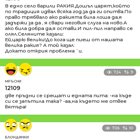
В едно село варили РАКИЯ.Дошъл царят,който
по традиция идвал всяка год.за да ги опитва.По
право трябвало ако ракията била лоша да,я
задържи за да , я свари неговия слуга на ново.А
ако била добра да,я остави.И пил-пил направо се
олял.Селяните казали:
Ей,царю велики!До кога ще пиеш от нашата
велика ракия? А той казал:
Докато открия проблема `и.
724
9
МРЪСНИ
12109
две пръдни се срещат и едната пита: -на къде
си се запътила така? -аа,на където ме отвее
вятъра!
706
10
БЛОНДИНКИ