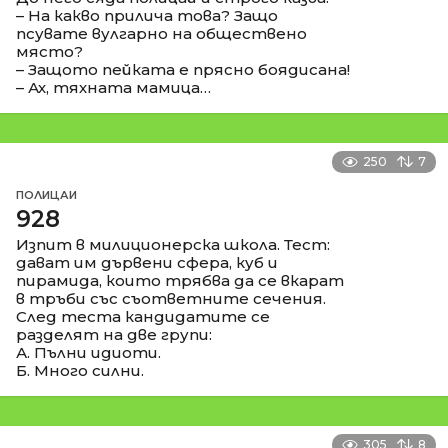
– На какво прилича това? Защо
псувате вулгарно на обществено
място?
– Защото пейката е прясно боядисана!
– Ах, тяхната мамица…
250
7
ПОЛИЦАИ
928
Изпит в милиционерска школа. Тест:
дават им дървени сфера, куб и
пирамида, които трябва да се вкарат
в тръби със съответните сечения.
След теста кандидатите се
разделят на две групи:
А. Пълни идиоти.
Б. Много силни.
305
8