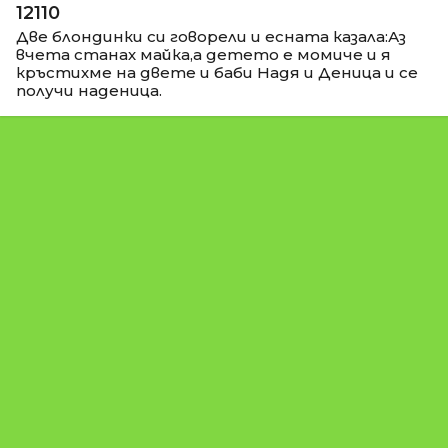
12110
Две блондинки си говорели и есната казала:Аз
вчета станах майка,а детето е момиче и я
кръстихме на двете и баби Надя и Деница и се
получи наденица.