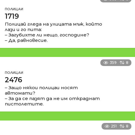
ПОЛИЦАИ
1719
Полицай гледа на улицата мъж, който
лази и го пита:
– Загубихте ли нещо, господине?
– Да, равновесие.
359
8
ПОЛИЦАИ
2476
– Защо някои полицаи носят
автомати?
– За да се пазят да не им откраднат
пистолетите.
251
8