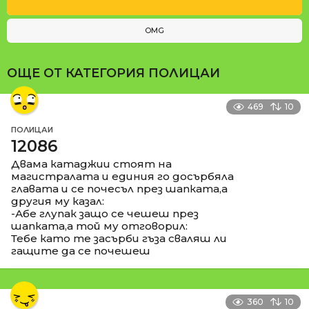
OMG
ОЩЕ ОТ КАТЕГОРИЯ
ПОЛИЦАИ
469
10
ПОЛИЦАИ
12086
Двама катаджии стоят на
магистралата и единия го досърбяла
главата и се почесъл през шапката,а
другия му казал:
-Абе глупак защо се чешеш през
шапката,а той му отговорил:
Тебе като те засърби гъза сваляш ли
гащите да се почешеш
360
10