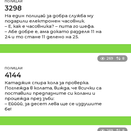
ПОЛИЦАИ
3298
На един полицай за добра служба му
подарили електронен часовник.
– Е, как е часовника? – пита го шефа.
– Абе добре е, ама докато разделя 11 на
24 и то стане 11 делено на 25.
269
8
ПОЛИЦАИ
4144
Катаджия спира кола за проверка.
Поглежда в колата, вижда, че всички са
поставили предпазните си колани и
процежда през зъби:
– Ейййй, за десет лева ще се издушите
бе!
269
8