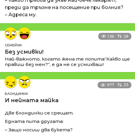
– Какво трябва да знае най-вече лекарят,
преди да тръгне на посещение при болния?
– Адреса му.
1.9k
28
СЕМЕЙНИ
Без усмивки!
Най-важното, когато жена те попита“Какво ще
правиш без мен?“, е да не се усмихваш!
977
33
БЛОНДИНКИ
И нейната майка
Две блондинки се срещат.
Едната пита другата:
– Защо носиш два букета?