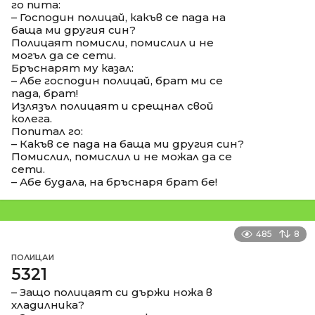
го пита:
– Господин полицай, какъв се пада на
баща ми другия син?
Полицаят помисли, помислил и не
могъл да се сети.
Бръснарят му казал:
– Абе господин полицай, брат ми се
пада, брат!
Излязъл полицаят и срещнал свой
колега.
Попитал го:
– Какъв се пада на баща ми другия син?
Помислил, помислил и не можал да се
сети.
– Абе будала, на бръснаря брат бе!
485
8
ПОЛИЦАИ
5321
– Защо полицаят си държи ножа в
хладилника?