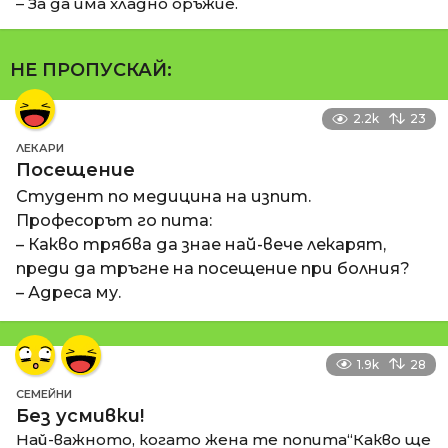
– За да има хладно оръжие.
НЕ ПРОПУСКАЙ:
2.2k
23
ЛЕКАРИ
Посещение
Студент по медицина на изпит.
Професорът го пита:
– Какво трябва да знае най-вече лекарят,
преди да тръгне на посещение при болния?
– Адреса му.
1.9k
28
СЕМЕЙНИ
Без усмивки!
Най-важното, когато жена те попита“Какво ще