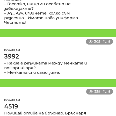
– Госпожо, нищо ли особено не
забелязахте?
– Аз… Ауу, извинете, колко съм
разсеяна… Имате нова униформа.
Честито!
305
8
ПОЛИЦАИ
3992
– Каква е разликата между мечката и
пожарникаря?
– Мечката спи само зиме.
359
8
ПОЛИЦАИ
4519
Полицай отива на бръснар. Бръснаря