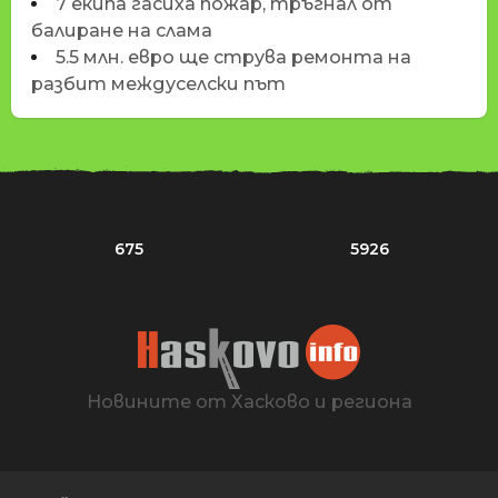
7 екипа гасиха пожар, тръгнал от
балиране на слама
5.5 млн. евро ще струва ремонта на
разбит междуселски път
675
5926
Новините от Хасково и региона