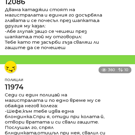
12086
Двама катаджии стоят на
магистралата и единия го досърбяла
главата и се почесъл през шапката,а
другия му казал:
-Абе глупак защо се чешеш през
шапката,а той му отговорил:
Тебе като те засърби гъза сваляш ли
гащите да се почешеш
360
10
ПОЛИЦАИ
11974
Седи си един полицай на
магистралата и по едно време му се
обажда негов колега:
-Шефе,към тебе идва една
блондинка.Спри я, отиди при колата й,
отвори вратата и си свали гащите.
Послушал го, спрял
блндинката,отишъл при нея, свалил си