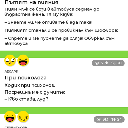
Пътят на пияния
Пиян мъж се вози в автобуса седнал до
възрастна жена. Тя му казва:
– Знаете ли, че отивате в ада така!
Пияният станал и се провикнал към шофьора:
– Спрете и ме пуснете да сляза! Объркал съм
автобуса.
3.7k
30
ЛЕКАРИ
При психолога
Ходих при психолог.
Посрещна ме с думите:
– К’во става, луд?
913
24
СЕРВИТЬОРИ