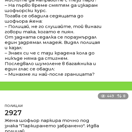
– На първо време смятям да изкарам
шофьорски курс.
Тогава се обадила седящата до
шофьора жена:
– Полицай, не го слушайте, той винаги
говори така, когато е пиян.
От задната седалка се поразмърдал
един задрямал младеж. Видял полицая
и казал:
– Знаех си че с тази крадена кола до
никъде няма да стигнем.
Последвало шумолене в багажника и
един глас се обадил:
– Минахме ли най-после границата?
449
8
ПОЛИЦАИ
2927
Жена шофьор паркира точно под
знака "Паркирането забранено". Идва
полицай.