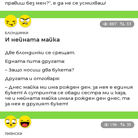
правиш без мен?“, е да не се усмихваш!
887
33
БЛОНДИНКИ
И нейната майка
Две блондинки се срещат.
Едната пита другата:
– Защо носиш два букета?
Другата и отговаря:
– Днес майка ми има рожден ден, за нея е единия
букет! А сутринта се обади сестра ми и каза,
че и нейната майка имала рожден ден днес, та
за нея е другият букет!
1.9k
35
ПИЯНСКИ