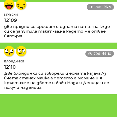
706
9
МРЪСНИ
12109
две пръдни се срещат и едната пита: -на къде
си се запътила така? -аа,на където ме отвее
вятъра!
706
10
БЛОНДИНКИ
12110
Две блондинки си говорели и есната казала:Аз
вчета станах майка,а детето е момиче и я
кръстихме на двете и баби Надя и Деница и се
получи наденица.