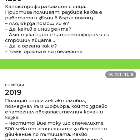
Катастрофира камион с яйца.
Пристига полицаят, разбира каква е
работата и звъни в бърза помощ…
– Ало, бърза помощ ли е?
– Да, какъв е инцидента?
– Ами тука един е катастрофирал и си
строшил яйцата…
– Да, а органа как е?
– Ъъъъ, органа е на телефона.
251
8
ПОЛИЦАИ
2019
Полицай спрял лек автомобил,
погледнал към шофьора, който здраво
е затегнал обезопасителния колан и
казва:
– Честито! Вие току що спечелихте
500 лева от асоциацията за безопасно
движение по пътищата. Какво
мислите да направите с тези пари?