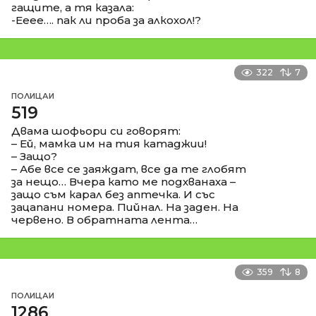
гащите, а тя казала:
-Ееее…. пак ли проба за алкохол!?
322
7
ПОЛИЦАИ
519
Двама шофьори си говорят:
– Ей, мамка им на тия катаджии!
– Защо?
– Абе все се заяждат, все да те глобят
за нещо… Вчера като ме подхванаха –
защо съм карал без аптечка. И със
зацапани номера. Пийнал. На заден. На
червено. В обратната лента…
359
8
ПОЛИЦАИ
1286