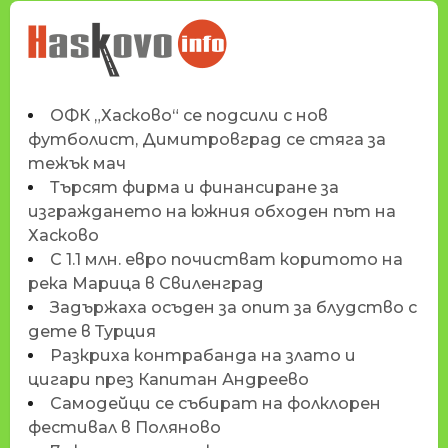
НОВИНИТЕ НА
HASKOVO.INFO
ОФК „Хасково“ се подсили с нов
футболист, Димитровград се стяга за
тежък мач
Търсят фирма и финансиране за
изграждането на южния обходен път на
Хасково
С 1.1 млн. евро почистват коритото на
река Марица в Свиленград
Задържаха осъден за опит за блудство с
дете в Турция
Разкриха контрабанда на злато и
цигари през Капитан Андреево
Самодейци се събират на фолклорен
фестивал в Поляново