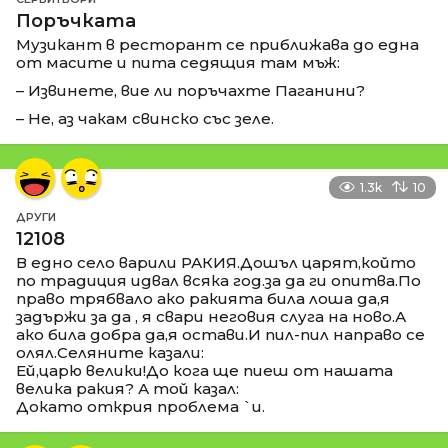
Поръчката
Музикант в ресторант се приближава до една
от масите и пита седящия там мъж:
– Извинете, вие ли поръчахте Паганини?
– Не, аз чакам свинско със зеле.
1.3k
10
ДРУГИ
12108
В едно село варили РАКИЯ.Дошъл царят,който
по традиция идвал всяка год.за да ги опитва.По
право трябвало ако ракията била лоша да,я
задържи за да , я свари неговия слуга на ново.А
ако била добра да,я остави.И пил-пил направо се
олял.Селяните казали:
Ей,царю велики!До кога ще пиеш от нашата
велика ракия? А той казал:
Докато открия проблема `и.