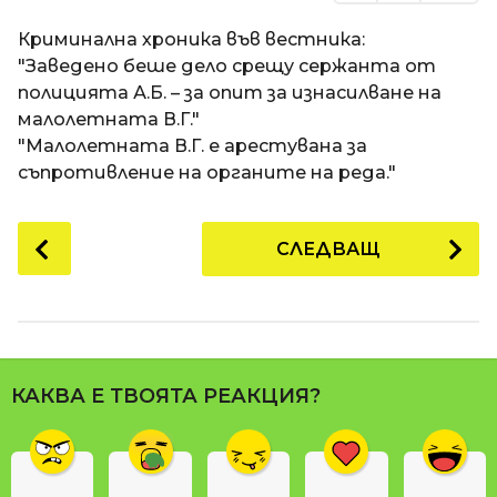
Криминална хроника във вестника:
"Заведено беше дело срещу сержанта от
полицията А.Б. – за опит за изнасилване на
малолетната В.Г."
"Малолетната В.Г. е арестувана за
съпротивление на органите на реда."
P
СЛЕДВАЩ
o
s
t
P
a
КАКВА Е ТВОЯТА РЕАКЦИЯ?
g
i
n
a