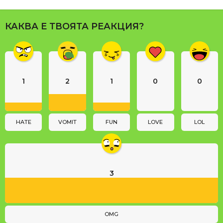
P
a
КАКВА Е ТВОЯТА РЕАКЦИЯ?
g
i
n
a
1
2
1
0
0
t
i
o
n
HATE
VOMIT
FUN
LOVE
LOL
3
OMG