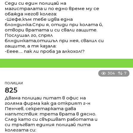
Седи си един полицай на
магистралата и по едно време му се
обажда негов колега:
-Шефе,към тебе идва една
блондинка.Спри я, отиди при колата й,
отвори вратата и си свали гащите.
Послушал го, спрял
блндинката,отишъл при нея, свалил си
гащите, а тя казала:
-Ееее…. пак ли проба за алкохол!?
304
7
ПОЛИЦАИ
825
Двама полицаи питат в офис на
голяма фирма как да открият г-н
Пенчев, секретарката дава
напътствия: трета врата в дясно.
След като си свършват работата и
си тръгват единия полицай пита
колегата си: