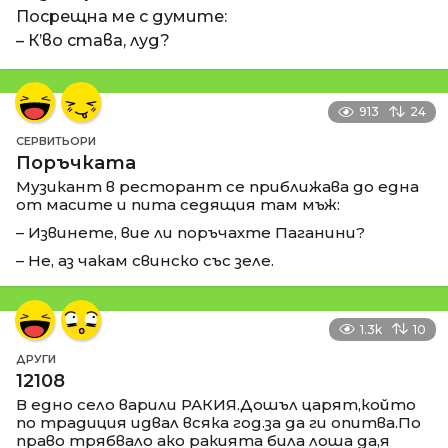
Посрещна ме с думите:
– К’во става, луд?
913
24
СЕРВИТЬОРИ
Поръчката
Музикант в ресторант се приближава до една
от масите и пита седящия там мъж:
– Извинете, вие ли поръчахте Паганини?
– Не, аз чакам свинско със зеле.
1.3k
10
ДРУГИ
12108
В едно село варили РАКИЯ.Дошъл царят,който
по традиция идвал всяка год.за да ги опитва.По
право трябвало ако ракията била лоша да,я