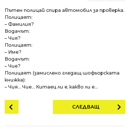
Пътен полицай спира автомобил за проверка.
Полицаят:
– Фамилия?
Водачът:
– Чия?
Полицаят:
– Име?
Водачът:
– Чие?
Полицаят (замислено гледащ шофьорската
книжка):
– Чия… Чие… Китаец ли е, какво ли е…
P
СЛЕДВАЩ
o
s
t