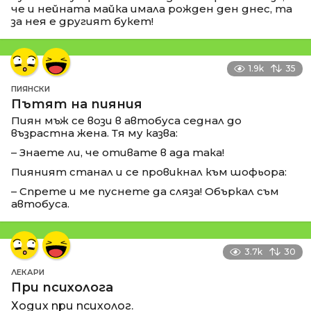
че и нейната майка имала рожден ден днес, та
за нея е другият букет!
1.9k
35
ПИЯНСКИ
Пътят на пияния
Пиян мъж се вози в автобуса седнал до
възрастна жена. Тя му казва:
– Знаете ли, че отивате в ада така!
Пияният станал и се провикнал към шофьора:
– Спрете и ме пуснете да сляза! Объркал съм
автобуса.
3.7k
30
ЛЕКАРИ
При психолога
Ходих при психолог.