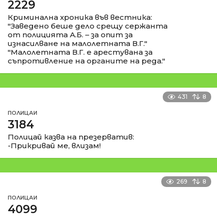
2229
Криминална хроника във вестника:
"Заведено беше дело срещу сержанта
от полицията А.Б. – за опит за
изнасилване на малолетната В.Г."
"Малолетната В.Г. е арестувана за
съпротивление на органите на реда."
431
8
ПОЛИЦАИ
3184
Полицай казва на презерватив:
-Прикривай ме, влизам!
269
8
ПОЛИЦАИ
4099