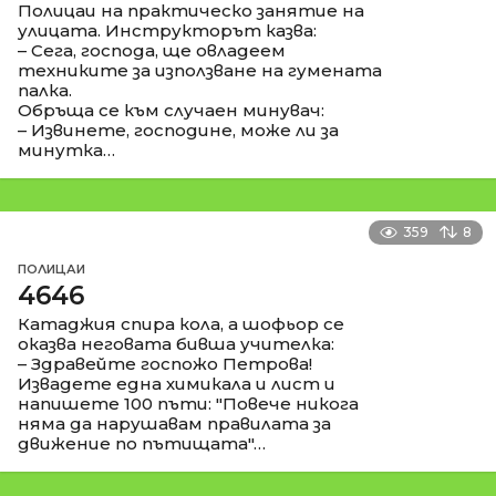
Полицаи на практическо занятие на
улицата. Инструкторът казва:
– Сега, господа, ще овладеем
техниките за използване на гумената
палка.
Обръща се към случаен минувач:
– Извинете, господине, може ли за
минутка…
359
8
ПОЛИЦАИ
4646
Катаджия спира кола, а шофьор се
оказва неговата бивша учителка:
– Здравейте госпожо Петрова!
Извадете една химикала и лист и
напишете 100 пъти: "Повече никога
няма да нарушавам правилата за
движение по пътищата"…