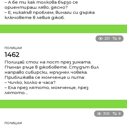
– А бе ти как толкова бързо се
ориентираш ляво, дясно?
– Е, никакъв проблем, винаги си държа
ключовете в левия джоб.
251
8
ПОЛИЦАИ
1462
Полицай стои на пост през зимата.
Пъхнал ръце в джобовете. Студът бил
направо сибирски, мръзнел човека.
Приближава се момченце и пита:
– Чичко, колко е часа?
– Ела през лятото, момченце, през
лятото…
305
8
ПОЛИЦАИ