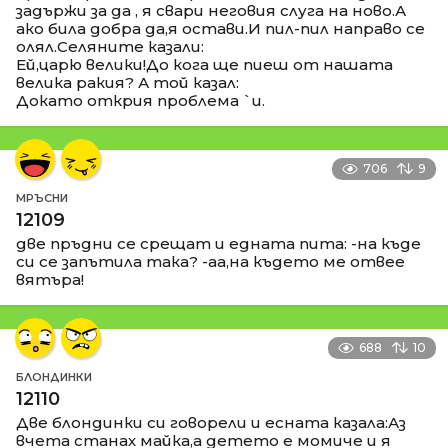
задържи за да , я свари неговия слуга на ново.А
ако била добра да,я остави.И пил-пил направо се
олял.Селяните казали:
Ей,царю велики!До кога ще пиеш от нашата
велика ракия? А той казал:
Докато открия проблема `и.
706
9
МРЪСНИ
12109
две пръдни се срещат и едната пита: -на къде
си се запътила така? -аа,на където ме отвее
вятъра!
688
10
БЛОНДИНКИ
12110
Две блондинки си говорели и есната казала:Аз
вчета станах майка,а детето е момиче и я