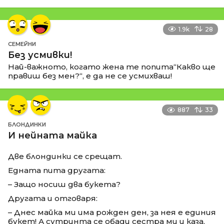
1.9k
28
СЕМЕЙНИ
Без усмивки!
Най-важното, когато жена те попита“Какво ще
правиш без мен?“, е да не се усмихваш!
887
33
БЛОНДИНКИ
И нейната майка
Две блондинки се срещат.
Едната пита другата:
– Защо носиш два букета?
Другата и отговаря:
– Днес майка ми има рожден ден, за нея е единия
букет! А сутринта се обади сестра ми и каза,