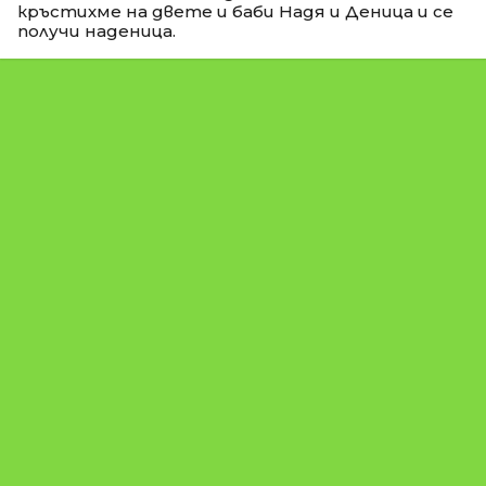
кръстихме на двете и баби Надя и Деница и се
получи наденица.