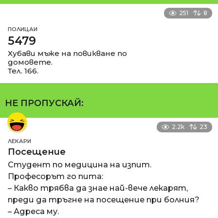
251
8
ПОЛИЦАИ
5479
Хубави мъже на повикване по
домовете.
Тел. 166.
НЕ ПРОПУСКАЙ:
2.2k
23
ЛЕКАРИ
Посещение
Студент по медицина на изпит.
Професорът го пита:
– Какво трябва да знае най-вече лекарят,
преди да тръгне на посещение при болния?
– Адреса му.