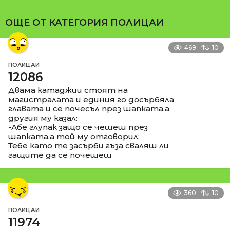
ОЩЕ ОТ КАТЕГОРИЯ
ПОЛИЦАИ
469
10
ПОЛИЦАИ
12086
Двама катаджии стоят на
магистралата и единия го досърбяла
главата и се почесъл през шапката,а
другия му казал:
-Абе глупак защо се чешеш през
шапката,а той му отговорил:
Тебе като те засърби гъза сваляш ли
гащите да се почешеш
360
10
ПОЛИЦАИ
11974