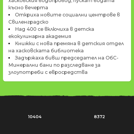
хасковския водопровод, пускат водата
късно вечерта
Откриха новите социални центрове в
Свиленградско
Над 400 се включиха в детска
екокулинарна академия
Книжки с нова премяна в детския отдел
на хасковската библиотека
Задържаха бивш председател на ОбС-
Минерални бани по разследване за
злоупотреби с евросредства
10404
8372