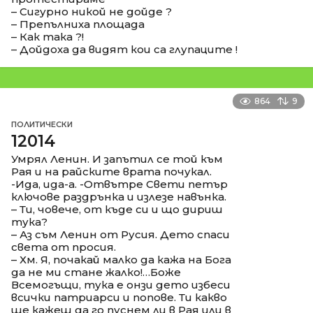
– Сигурно никой не дойде ?
– Препълниха площада
– Как така ?!
– Дойдоха да видят кои са глупаците !
864
9
ПОЛИТИЧЕСКИ
12014
Умрял Ленин. И запътил се той към
Рая и на райските врата почукал.
-Ида, ида-а. -Отвътре Свети петър
ключове раздрънка и излезе навънка.
– Ти, човече, от къде си и що дириш
тука?
– Аз съм Ленин от Русия. Дето спаси
света от просия.
– Хм. Я, почакай малко да кажа на Бога
да не ми стане жалко!…Боже
Всемогъщи, тука е онзи дето избеси
всички патриарси и попове. Ти какво
ще кажеш да го пуснем ли в Рая или в