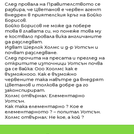
След провала на Правителството се
разбира, че Цветанов е червен агент
внедрен в приятелския кръг на Бойко
Борисов.
Бойко Борисов не може да побере
това в главата си, но понеже това му
е коствало провала вика англичаните
да разследват.
Идват Шерлок Холмс и д-р Уотсън и
почват разследване.
След прочита на пресата и преглед на
откритите източници Уотсън почва
да се вайка: Ооо Хоолмс как е
възможнооо. Как е възможно
червените така навътре да внедрят
Цветанов и толкова добре да го
законспирират.
Холмс отвърнал: Елементарно
Уотсън.
Как така елементарно ? Кое е
елементарното ? – попитал Уотсън.
Холмс отвърнал: Не кое, а кой ?