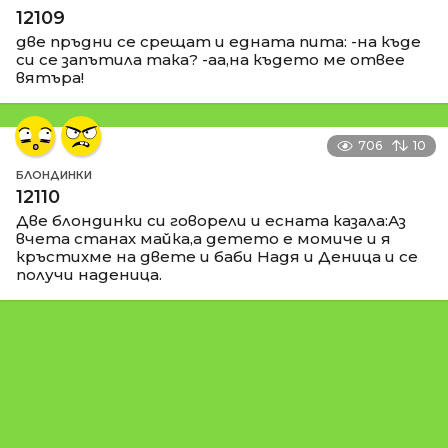
12109
две пръдни се срещат и едната пита: -на къде
си се запътила така? -аа,на където ме отвее
вятъра!
706
10
БЛОНДИНКИ
12110
Две блондинки си говорели и есната казала:Аз
вчета станах майка,а детето е момиче и я
кръстихме на двете и баби Надя и Деница и се
получи наденица.