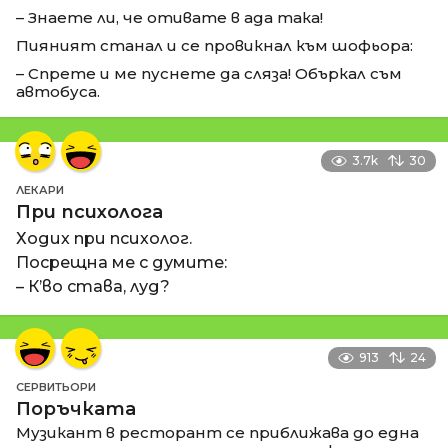
– Знаете ли, че отивате в ада така!
Пияният станал и се провикнал към шофьора:
– Спрете и ме пуснете да сляза! Объркал съм
автобуса.
3.7k
30
ЛЕКАРИ
При психолога
Ходих при психолог.
Посрещна ме с думите:
– К’во става, луд?
913
24
СЕРВИТЬОРИ
Поръчката
Музикант в ресторант се приближава до една