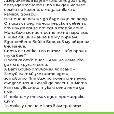
Американеца казва – Ами отидох пред
президентсвото и по цял ден чоплех
семки на колене, и ме засипваха с
камари долари.
Нашенеца решил да бъде още по-хард.
Отишъл пред министерския съвет и
почнал да гризе от една торба сено.
Минавали министрите но не пари ами
и никакви внимание не му обрнали.
Единствено Бойко Борисов му обърнал
внимание.
Спрял се Бойко и го питал – Кво праиш
тука бее?
Просяка отвърнал – Ами на нема кво
да ям и хрупам сено.
А Бат Бойко отвърнал ядосано –
Затуй си тъй зле щото ядеш
готовото. Яяя виж по полето е пълно
със зелентия. Бегай да пасеш. Зимата
кат ми увиснеш тука и сено нема да
има.
И нежно му теглил един премиерски
шут.
Та така у нас не е кат в Америката…