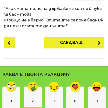
"Ако смятате, че на държавата хич не й пука
за вас – това
изобщо не е вярно! Опитайте се поне веднъж
да не си платите данъците."
P
СЛЕДВАЩ
o
s
t
P
a
КАКВА Е ТВОЯТА РЕАКЦИЯ?
g
i
n
a
1
2
1
0
0
t