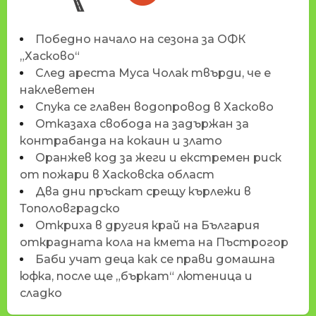
Победно начало на сезона за ОФК
„Хасково“
След ареста Муса Чолак твърди, че е
наклеветен
Спука се главен водопровод в Хасково
Отказаха свобода на задържан за
контрабанда на кокаин и злато
Оранжев код за жеги и екстремен риск
от пожари в Хасковска област
Два дни пръскат срещу кърлежи в
Тополовградско
Откриха в другия край на България
открадната кола на кмета на Пъстрогор
Баби учат деца как се прави домашна
юфка, после ще „бъркат“ лютеница и
сладко