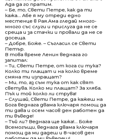
Ада да го пратим.
– Бе, то, Свети Петре, как да ти
кажа… Абе я му отреди едно
местенце в Рая.Ама гледай много-
много със слуги и прислуга да не се
среща и за стачки и провали да не се
досеща.
– Добре, Боже. – Съгласил се Свети
Петър.
В това време Ленин веднага го
запитал:
– Ти, Свети Петре, от кога си тука?
Колко ти плащат и на колко време
смяна ти изпращат?
– Ми, то, аз съм тука от как свят
светува. Колко ми плащат? За хляба.
Пък и той колко ли струва!
– Слушай, Свети Петре, да кажеш на
Бога веднага двама ключаря помощ да
ти дава и осем часов ден работен да
ти въведе!
– Тъй ли? Веднага ще кажа!… Боже
Всемогъщи, веднага двама ключаря
помощ да ми дадеш и 8-часов ден
работен да ми въведеш!