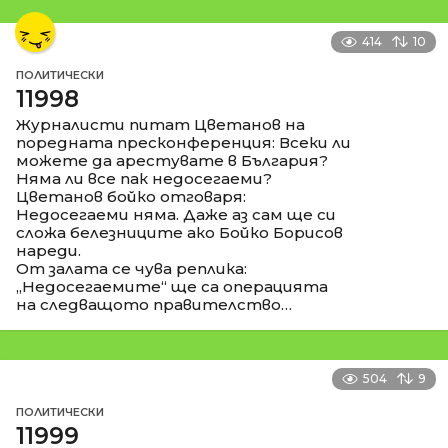
414
10
ПОЛИТИЧЕСКИ
11998
Журналисти питат Цветанов на
поредната пресконференция: Всеки ли
можете да арестувате в България?
Няма ли все пак недосегаеми?
Цветанов бойко отговаря:
Недосегаеми няма. Даже аз сам ще си
сложа белезниците ако Бойко Борисов
нареди.
От залата се чува реплика:
„Недосегаемите“ ще са операцията
на следващото правителство…
504
9
ПОЛИТИЧЕСКИ
11999