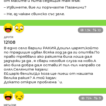
от масите и пита седящия там мъж:
– Извинете, вие ли поръчахте Паганини?
– Не, аз чакам свинско със зеле.
1.3k
10
ДРУГИ
12108
В едно село варили РАКИЯ.Дошъл царят,който
по традиция идвал всяка год.за да ги опитва.По
право трябвало ако ракията била лоша да,я
задържи за да , я свари неговия слуга на ново.А
ако била добра да,я остави.И пил-пил направо се
олял.Селяните казали:
Ей,царю велики!До кога ще пиеш от нашата
велика ракия? А той казал:
Докато открия проблема `и.
724
9
МРЪСНИ