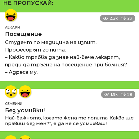
НЕ ПРОПУСКАЙ:
2.2k
23
ЛЕКАРИ
Посещение
Студент по медицина на изпит.
Професорът го пита:
– Какво трябва да знае най-вече лекарят,
преди да тръгне на посещение при болния?
– Адреса му.
1.9k
28
СЕМЕЙНИ
Без усмивки!
Най-важното, когато жена те попита“Какво ще
правиш без мен?“, е да не се усмихваш!