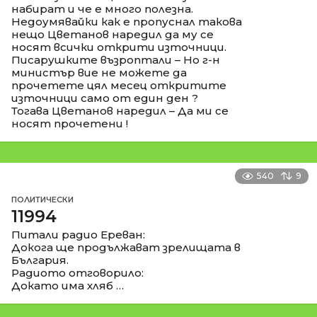
набират и че е много полезна.
Недоумявайки как е пропуснал такова
нещо Цветанов наредил да му се
носят всички открити източници.
Писарушките възроптали – Но г-н
министър вие не можете да
прочетете цял месец откритите
източници само от един ден ?
Тогава Цветанов наредил – Да ми се
носят прочетени !
540
9
ПОЛИТИЧЕСКИ
11994
Питали радио Ереван:
Докога ще продължават зрелищата в
България.
Радиото отговорило:
Докато има хляб …