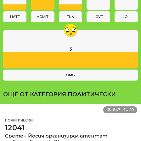
i
o
n
HATE
VOMIT
FUN
LOVE
LOL
3
OMG
ОЩЕ ОТ КАТЕГОРИЯ
ПОЛИТИЧЕСКИ
847
10
ПОЛИТИЧЕСКИ
12041
Сретен Йосич организирал атентат