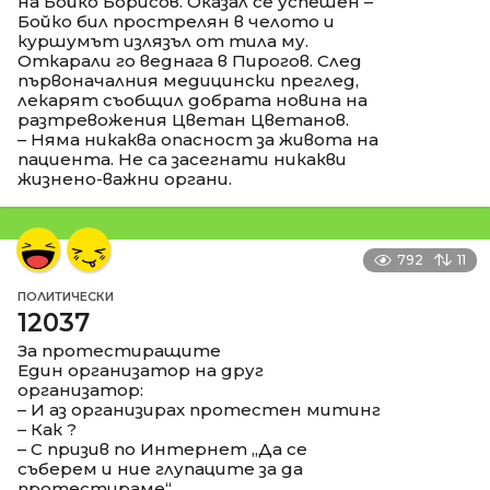
на Бойко Борисов. Оказал се успешен –
Бойко бил прострелян в челото и
куршумът излязъл от тила му.
Откарали го веднага в Пирогов. След
първоначалния медицински преглед,
лекарят съобщил добрата новина на
разтревожения Цветан Цветанов.
– Няма никаква опасност за живота на
пациента. Не са засегнати никакви
жизнено-важни органи.
792
11
ПОЛИТИЧЕСКИ
12037
За протестиращите
Един организатор на друг
организатор:
– И аз организирах протестен митинг
– Как ?
– С призив по Интернет „Да се
съберем и ние глупаците за да
протестираме“