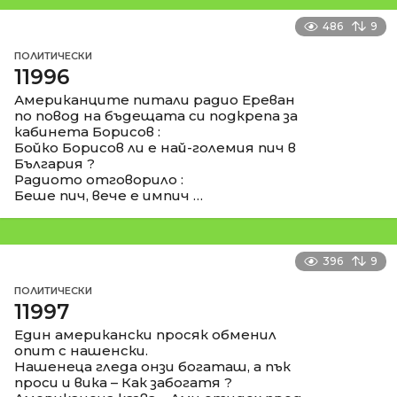
486
9
ПОЛИТИЧЕСКИ
11996
Американците питали радио Ереван
по повод на бъдещата си подкрепа за
кабинета Борисов :
Бойко Борисов ли е най-големия пич в
България ?
Радиото отговорило :
Беше пич, вече е импич …
396
9
ПОЛИТИЧЕСКИ
11997
Един американски просяк обменил
опит с нашенски.
Нашенеца гледа онзи богаташ, а пък
проси и вика – Как забогатя ?