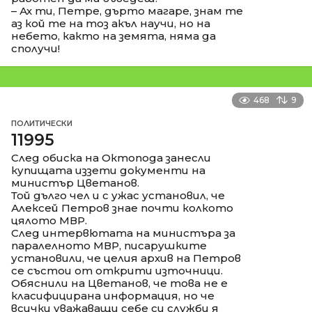
– Ах ти, Петре, дърто магаре, знам те
аз кой те на тоз акъл научи, но на
небето, както на земята, няма да
сполучи!
468
9
ПОЛИТИЧЕСКИ
11995
След обиска на Октопода занесли
купищата иззети документи на
министър Цветанов.
Той дълго чел и с ужас установил, че
Алексей Петров знае почти колкото
цялото МВР.
След интервютата на министъра за
паралелното МВР, писарушките
установили, че целия архив на Петров
се състои от открити източници.
Обяснили на Цветанов, че това не е
класифицирана информация, но че
всички уважаващи себе си служби я