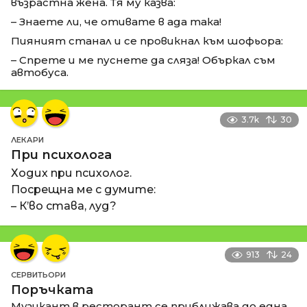
възрастна жена. Тя му казва:
– Знаете ли, че отивате в ада така!
Пияният станал и се провикнал към шофьора:
– Спрете и ме пуснете да сляза! Объркал съм
автобуса.
3.7k
30
ЛЕКАРИ
При психолога
Ходих при психолог.
Посрещна ме с думите:
– К’во става, луд?
913
24
СЕРВИТЬОРИ
Поръчката
Музикант в ресторант се приближава до една