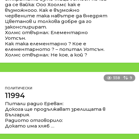
да се вайка: Ооо Хоолмс как е
възможнооо. Как е възможно
червените така навътре да внедрят
Цветанов и толкова добре да го
законспирират.
Холмс отвърнал: Елементарно
Уотсън.
Как така елементарно ? Кое е
елементарното ? – попитал Уотсън.
Холмс отвърнал: Не кое, а кой ?
558
9
ПОЛИТИЧЕСКИ
11994
Питали радио Ереван:
Докога ще продължават зрелищата в
България.
Радиото отговорило:
Докато има хляб …