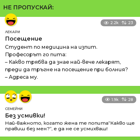
НЕ ПРОПУСКАЙ:
2.2k
23
ЛЕКАРИ
Посещение
Студент по медицина на изпит.
Професорът го пита:
– Какво трябва да знае най-вече лекарят,
преди да тръгне на посещение при болния?
– Адреса му.
1.9k
28
СЕМЕЙНИ
Без усмивки!
Най-важното, когато жена те попита“Какво ще
правиш без мен?“, е да не се усмихваш!