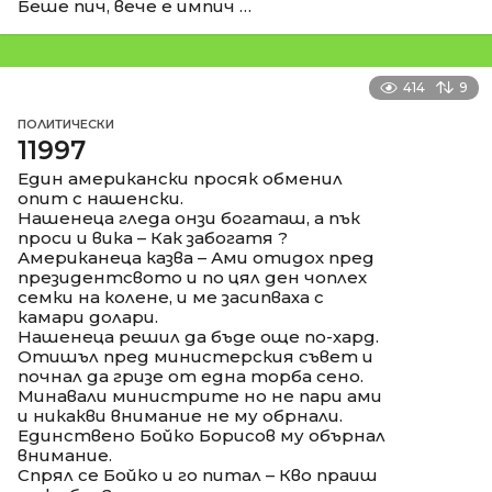
Беше пич, вече е импич …
414
9
ПОЛИТИЧЕСКИ
11997
Един американски просяк обменил
опит с нашенски.
Нашенеца гледа онзи богаташ, а пък
проси и вика – Как забогатя ?
Американеца казва – Ами отидох пред
президентсвото и по цял ден чоплех
семки на колене, и ме засипваха с
камари долари.
Нашенеца решил да бъде още по-хард.
Отишъл пред министерския съвет и
почнал да гризе от една торба сено.
Минавали министрите но не пари ами
и никакви внимание не му обрнали.
Единствено Бойко Борисов му обърнал
внимание.
Спрял се Бойко и го питал – Кво праиш