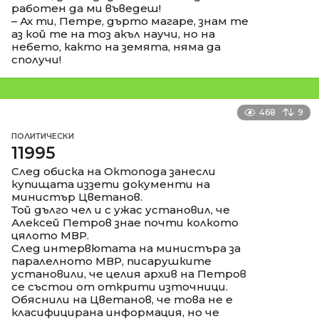
работен да ми въведеш!
– Ах ти, Петре, дърто магаре, знам те
аз кой те на тоз акъл научи, но на
небето, както на земята, няма да
сполучи!
468
9
ПОЛИТИЧЕСКИ
11995
След обиска на Октопода занесли
купищата иззети документи на
министър Цветанов.
Той дълго чел и с ужас установил, че
Алексей Петров знае почти колкото
цялото МВР.
След интервютата на министъра за
паралелното МВР, писарушките
установили, че целия архив на Петров
се състои от открити източници.
Обяснили на Цветанов, че това не е
класифицирана информация, но че