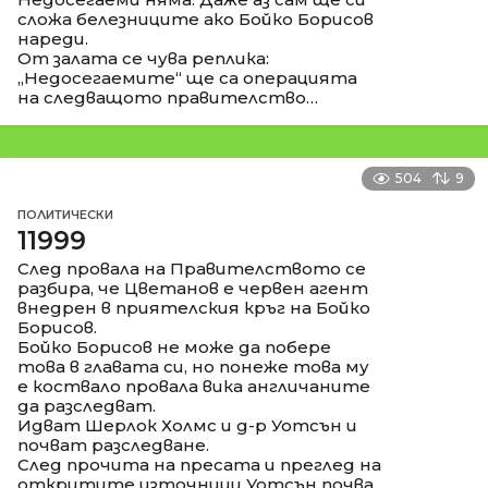
сложа белезниците ако Бойко Борисов
нареди.
От залата се чува реплика:
„Недосегаемите“ ще са операцията
на следващото правителство…
504
9
ПОЛИТИЧЕСКИ
11999
След провала на Правителството се
разбира, че Цветанов е червен агент
внедрен в приятелския кръг на Бойко
Борисов.
Бойко Борисов не може да побере
това в главата си, но понеже това му
е коствало провала вика англичаните
да разследват.
Идват Шерлок Холмс и д-р Уотсън и
почват разследване.
След прочита на пресата и преглед на
откритите източници Уотсън почва