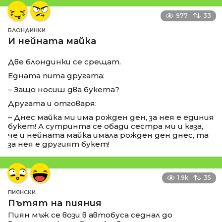
977
33
БЛОНДИНКИ
И нейната майка
Две блондинки се срещат.
Едната пита другата:
– Защо носиш два букета?
Другата и отговаря:
– Днес майка ми има рожден ден, за нея е единия
букет! А сутринта се обади сестра ми и каза,
че и нейната майка имала рожден ден днес, та
за нея е другият букет!
1.9k
35
ПИЯНСКИ
Пътят на пияния
Пиян мъж се вози в автобуса седнал до