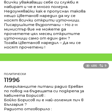
всички уважаващи себе си служби я
набират и че е много полезна.
Недоумявайки как е пропуснал такова
нещо Цветанов наредил да му се
носят всички открити източници.
Писарушките възроптали – Но г-н
министър вие не можете да
прочетете цял месец откритите
източници само от един ден ?
Тогава Цветанов наредил – Да ми се
носят прочетени !
486
9
ПОЛИТИЧЕСКИ
11996
Американците питали радио Ереван
по повод на бъдещата си подкрепа за
кабинета Борисов :
Бойко Борисов ли е най-големия пич в
България ?
Радиото отговорило :