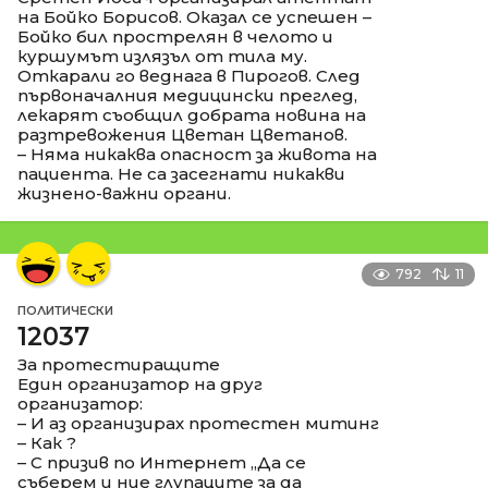
на Бойко Борисов. Оказал се успешен –
Бойко бил прострелян в челото и
куршумът излязъл от тила му.
Откарали го веднага в Пирогов. След
първоначалния медицински преглед,
лекарят съобщил добрата новина на
разтревожения Цветан Цветанов.
– Няма никаква опасност за живота на
пациента. Не са засегнати никакви
жизнено-важни органи.
792
11
ПОЛИТИЧЕСКИ
12037
За протестиращите
Един организатор на друг
организатор:
– И аз организирах протестен митинг
– Как ?
– С призив по Интернет „Да се
съберем и ние глупаците за да