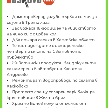
HASKOVO.INFO
Димитровград загуби първия си мач за
сезона в Трета лига
Задържаха 18-годишен за убийството
на чичо си с дървен кол
Два пожара гасиха в Хасковска област
Тенис надеждите с историческо
четвърто място на Световното
първенство
Животински продукти без документи
са намерени в автобус на Капитан
Андреево
Ремонтират водопроводи по селата в
Хасковско
Протест срещу соларен парк блокира
кръстовище в Жълти бряг
Христо Бонев получи отличие от