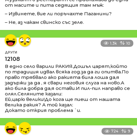
от масите и пита седящия там мъж:
– Извинете, вие ли поръчахте Паганини?
– Не, аз чакам свинско със зеле.
1.3k
10
ДРУГИ
12108
В едно село варили РАКИЯ.Дошъл царят,който
по традиция идвал всяка год.за да ги опитва.По
право трябвало ако ракията била лоша да,я
задържи за да , я свари неговия слуга на ново.А
ако била добра да,я остави.И пил-пил направо се
олял.Селяните казали:
Ей,царю велики!До кога ще пиеш от нашата
велика ракия? А той казал:
Докато открия проблема `и.
724
9