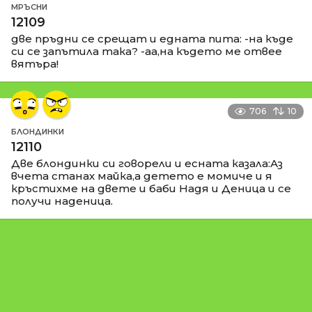
МРЪСНИ
12109
две пръдни се срещат и едната пита: -на къде
си се запътила така? -аа,на където ме отвее
вятъра!
706
10
БЛОНДИНКИ
12110
Две блондинки си говорели и есната казала:Аз
вчета станах майка,а детето е момиче и я
кръстихме на двете и баби Надя и Деница и се
получи наденица.