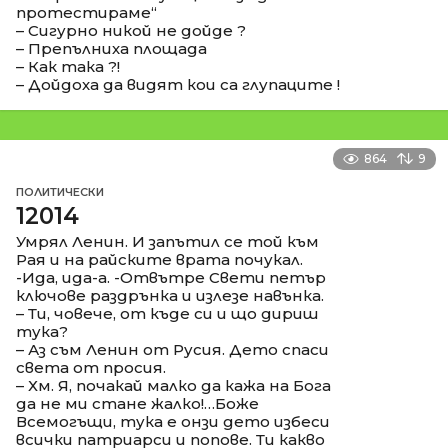
протестираме“
– Сигурно никой не дойде ?
– Препълниха площада
– Как така ?!
– Дойдоха да видят кои са глупаците !
864
9
ПОЛИТИЧЕСКИ
12014
Умрял Ленин. И запътил се той към
Рая и на райските врата почукал.
-Ида, ида-а. -Отвътре Свети петър
ключове раздрънка и излезе навънка.
– Ти, човече, от къде си и що дириш
тука?
– Аз съм Ленин от Русия. Дето спаси
света от просия.
– Хм. Я, почакай малко да кажа на Бога
да не ми стане жалко!…Боже
Всемогъщи, тука е онзи дето избеси
всички патриарси и попове. Ти какво