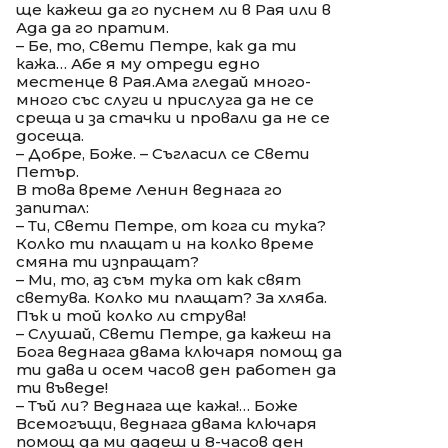
ще кажеш да го пуснем ли в Рая или в
Ада да го пратим.
– Бе, то, Свети Петре, как да ти
кажа… Абе я му отреди едно
местенце в Рая.Ама гледай много-
много със слуги и прислуга да не се
среща и за стачки и провали да не се
досеща.
– Добре, Боже. – Съгласил се Свети
Петър.
В това време Ленин веднага го
запитал:
– Ти, Свети Петре, от кога си тука?
Колко ти плащат и на колко време
смяна ти изпращат?
– Ми, то, аз съм тука от как свят
светува. Колко ми плащат? За хляба.
Пък и той колко ли струва!
– Слушай, Свети Петре, да кажеш на
Бога веднага двама ключаря помощ да
ти дава и осем часов ден работен да
ти въведе!
– Тъй ли? Веднага ще кажа!… Боже
Всемогъщи, веднага двама ключаря
помощ да ми дадеш и 8-часов ден