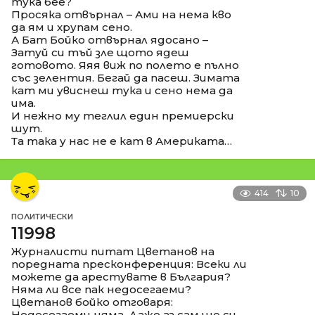
тука бее?
Просяка отвърнал – Ами на нема кво
да ям и хрупам сено.
А Бат Бойко отвърнал ядосано –
Затуй си тъй зле щото ядеш
готовото. Яяя виж по полето е пълно
със зелентия. Бегай да пасеш. Зимата
кат ми увиснеш тука и сено нема да
има.
И нежно му теглил един премиерски
шут.
Та така у нас не е кат в Америката…
414
10
ПОЛИТИЧЕСКИ
11998
Журналисти питат Цветанов на
поредната пресконференция: Всеки ли
можете да арестувате в България?
Няма ли все пак недосегаеми?
Цветанов бойко отговаря:
Недосегаеми няма. Даже аз сам ще си