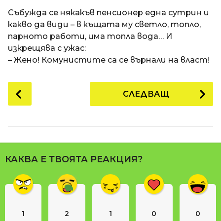
a
t
п
Събужда се някакъв пенсионер една сутрин и
i
р
какво да види – в къщата му светло, топло,
е
парното работи, има топла вода… И
д
изкрещява с ужас:
и
– Жено! Комунистите са се върнали на власт!
1
8
P
СЛЕДВАЩ
г
o
о
s
д
t
и
P
н
a
и
КАКВА Е ТВОЯТА РЕАКЦИЯ?
g
п
i
р
n
е
д
a
и
1
2
1
0
0
t