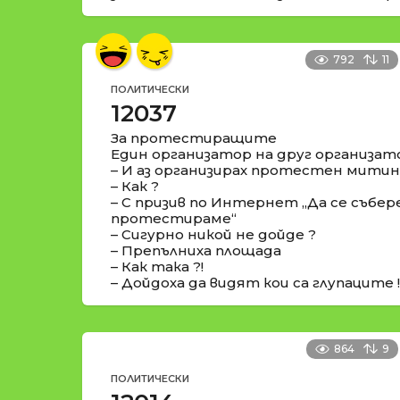
792
11
ПОЛИТИЧЕСКИ
12037
За протестиращите
Един организатор на друг организат
– И аз организирах протестен митин
– Как ?
– С призив по Интернет „Да се събере
протестираме“
– Сигурно никой не дойде ?
– Препълниха площада
– Как така ?!
– Дойдоха да видят кои са глупаците !
864
9
ПОЛИТИЧЕСКИ