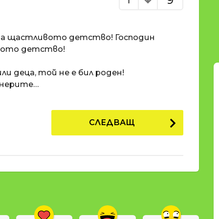
9
 за щастливото детство! Господин
вото детство!
ли деца, той не е бил роден!
онерите…
СЛЕДВАЩ