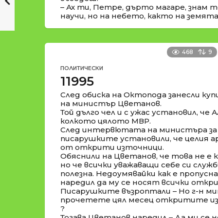
– Ах ти, Петре, дърто магаре, знам т
научи, но на небето, както на земята
468
9
ПОЛИТИЧЕСКИ
11995
След обиска на Октопода занесли к
на министър Цветанов.
Той дълго чел и с ужас установил, че
колкото цялото МВР.
След интервютата на министъра за
писарушките установили, че целия а
от открити източници.
Обяснили на Цветанов, че това не е
но че всички уважаващи себе си служб
полезна. Недоумявайки как е пропус
наредил да му се носят всички откр
Писарушките възроптали – Но г-н м
прочетете цял месец откритите из
?
Тогава Цветанов наредил – Да ми се 