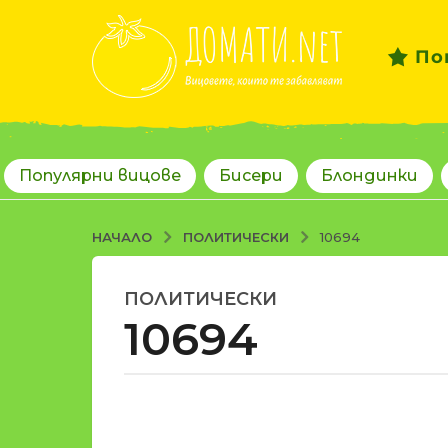
По
Популярни вицове
Бисери
Блондинки
ПОЛИТИЧЕСКИ
НАЧАЛО
10694
ПОЛИТИЧЕСКИ
1
10694
8
г
о
д
о
и
т
н
d