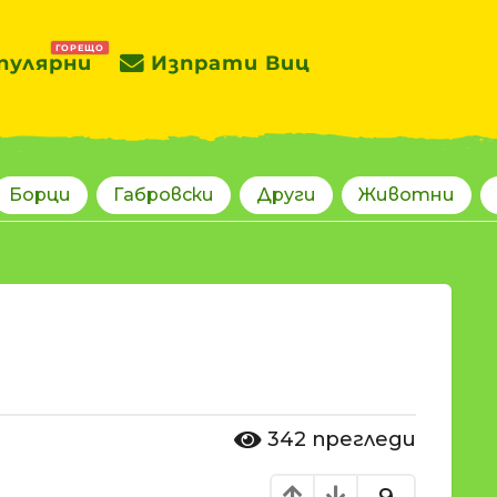
ГОРЕЩО
пулярни
Изпрати Виц
Борци
Габровски
Други
Животни
342
прегледи