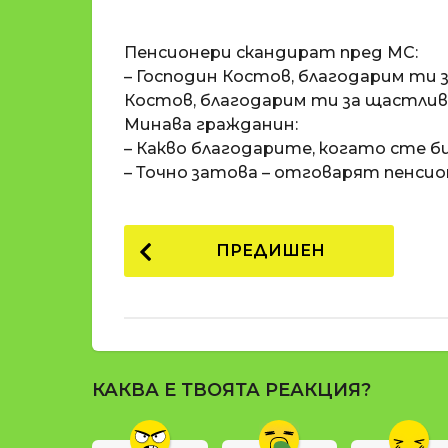
o
и
m
п
Пенсионери скандират пред МС:
a
р
t
– Господин Костов, благодарим ти
i
е
Костов, благодарим ти за щастли
д
Минава гражданин:
и
– Какво благодарите, когато сте би
1
– Точно затова – отговарят пенси
8
г
P
о
ПРЕДИШЕН
д
o
и
s
н
t
и
п
P
р
КАКВА Е ТВОЯТА РЕАКЦИЯ?
a
е
g
д