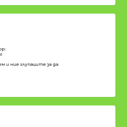
ор:
г
м и ние глупаците за да