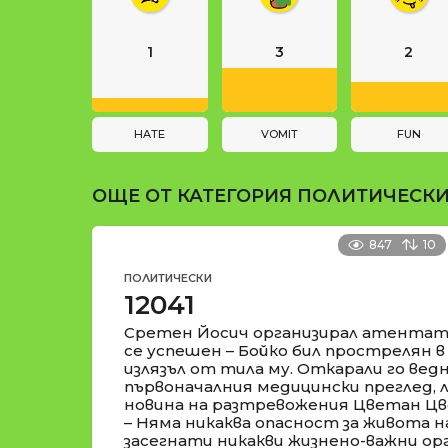
и
i
n
1
3
2
a
t
i
HATE
VOMIT
FUN
o
ОЩЕ ОТ КАТЕГОРИЯ
ПОЛИТИЧЕСК
n
847
10
ПОЛИТИЧЕСКИ
12041
Сретен Йосич организирал атентат н
се успешен – Бойко бил прострелян 
излязъл от тила му. Откарали го ведн
първоначалния медицински преглед,
новина на разтревожения Цветан Цв
– Няма никаква опасност за живота н
засегнати никакви жизнено-важни орг