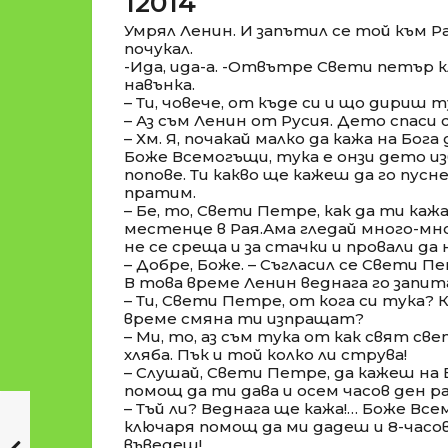
12014
Умрял Ленин. И запътил се той към Р
почукал.
-Ида, ида-а. -Отвътре Свети петър к
навънка.
– Ти, човече, от къде си и що дириш т
– Аз съм Ленин от Русия. Дето спаси 
– Хм. Я, почакай малко да кажа на Бога
Боже Всемогъщи, тука е онзи дето из
попове. Ти какво ще кажеш да го пуснем
пратим.
– Бе, то, Свети Петре, как да ти каж
местенце в Рая.Ама гледай много-мног
не се среща и за стачки и провали да 
– Добре, Боже. – Съгласил се Свети П
В това време Ленин веднага го запит
– Ти, Свети Петре, от кога си тука? 
време смяна ти изпращат?
– Ми, то, аз съм тука от как свят св
хляба. Пък и той колко ли струва!
– Слушай, Свети Петре, да кажеш на 
помощ да ти дава и осем часов ден р
– Тъй ли? Веднага ще кажа!… Боже Все
ключаря помощ да ми дадеш и 8-часо
въведеш!