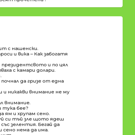
ит с нашенски.
роси и вика – Как забогатя
д президентсвото и по цял
пваха с камари долари.
.
почнал да гризе от една
 и никакви внимание не му
л внимание.
ш тука бее?
а ям и хрупам сено.
уй си тъй зле щото ядеш
със зелентия. Бегай да
 сено нема да има.