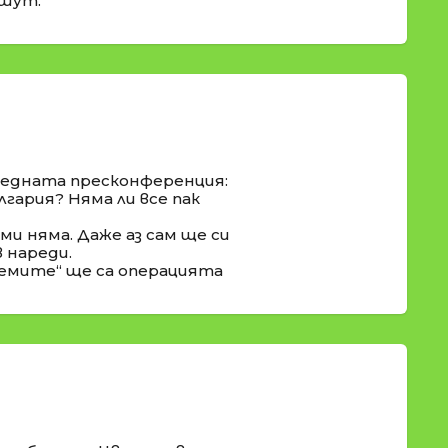
 шут.
едната пресконференция:
гария? Няма ли все пак
и няма. Даже аз сам ще си
 нареди.
гаемите“ ще са операцията