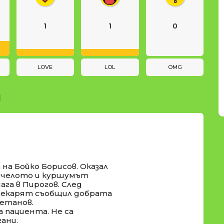
1
1
0
LOVE
LOL
OMG
И
а Бойко Борисов. Оказал
в челото и куршумът
ага в Пирогов. След
 лекарят съобщил добрата
етанов.
а пациента. Не са
ани.