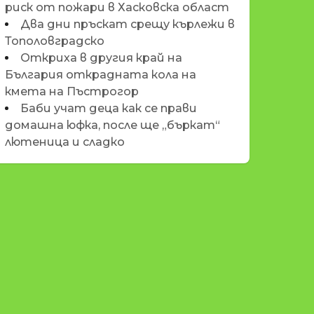
риск от пожари в Хасковска област
Два дни пръскат срещу кърлежи в
Тополовградско
Откриха в другия край на
България открадната кола на
кмета на Пъстрогор
Баби учат деца как се прави
домашна юфка, после ще „бъркат“
лютеница и сладко