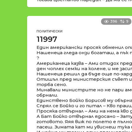
396
9
ПОЛИТИЧЕСКИ
11997
Един американски просяк обменил оп
Нашенеца гледа онзи богаташ, а пък п
?
Американеца казва – Ами отидох пре
ден чоплех семки на колене, и ме заси
Нашенеца решил да бъде още по-хард
Отишъл пред министерския съвет и 
торба сено.
Минавали министрите но не пари ами
обрнали.
Единствено Бойко Борисов му обърна
Спрял се Бойко и го питал – Кво праи
Просяка отвърнал – Ами на нема кво д
А Бат Бойко отвърнал ядосано – Зат
готовото. Яяя виж по полето е пълно 
пасеш. Зимата кат ми увиснеш тука и