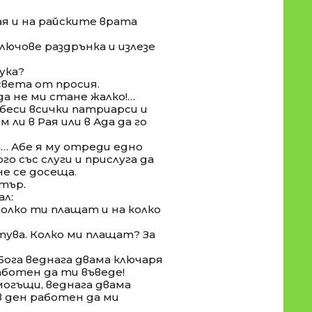
ая и на райските врата
лючове раздрънка и излезе
ука?
света от просия.
 да не ми стане жалко!…
беси всички патриарси и
 ли в Рая или в Ада да го
а… Абе я му отреди едно
о със слуги и прислуга да
не се досеща.
етър.
ал:
Колко ти плащат и на колко
етува. Колко ми плащат? За
Бога веднага двама ключаря
аботен да ти въведе!
могъщи, веднага двама
в ден работен да ми