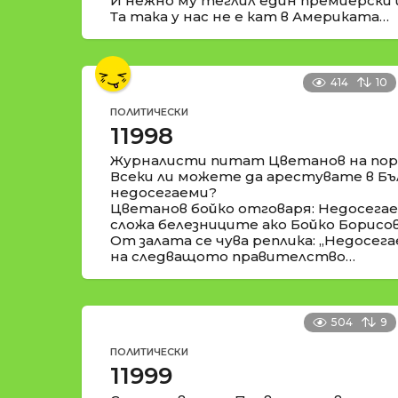
И нежно му теглил един премиерски
Та така у нас не е кат в Америката…
414
10
ПОЛИТИЧЕСКИ
11998
Журналисти питат Цветанов на пор
Всеки ли можете да арестувате в Бъл
недосегаеми?
Цветанов бойко отговаря: Недосегаем
сложа белезниците ако Бойко Борисов
От залата се чува реплика: „Недосе
на следващото правителство…
504
9
ПОЛИТИЧЕСКИ
11999