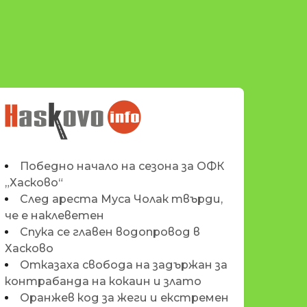
НОВИНИТЕ НА
HASKOVO.INFO
Победно начало на сезона за ОФК
„Хасково“
След ареста Муса Чолак твърди,
че е наклеветен
Спука се главен водопровод в
Хасково
Отказаха свобода на задържан за
контрабанда на кокаин и злато
Оранжев код за жеги и екстремен