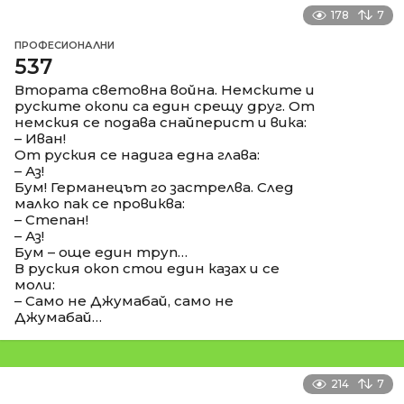
178
7
ПРОФЕСИОНАЛНИ
537
Втората световна война. Немските и
руските окопи са един срещу друг. От
немския се подава снайперист и вика:
– Иван!
От руския се надига една глава:
– Аз!
Бум! Германецът го застрелва. След
малко пак се провиква:
– Степан!
– Аз!
Бум – още един труп…
В руския окоп стои един казах и се
моли:
– Само не Джумабай, само не
Джумабай…
214
7