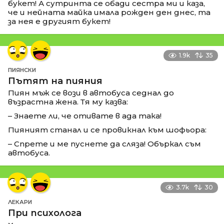
букет! А сутринта се обади сестра ми и каза,
че и нейната майка имала рожден ден днес, та
за нея е другият букет!
1.9k
35
ПИЯНСКИ
Пътят на пияния
Пиян мъж се вози в автобуса седнал до
възрастна жена. Тя му казва:
– Знаете ли, че отивате в ада така!
Пияният станал и се провикнал към шофьора:
– Спрете и ме пуснете да сляза! Объркал съм
автобуса.
3.7k
30
ЛЕКАРИ
При психолога