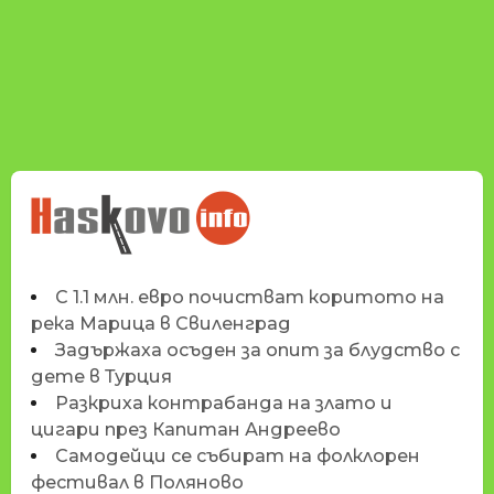
НОВИНИТЕ НА
HASKOVO.INFO
С 1.1 млн. евро почистват коритото на
река Марица в Свиленград
Задържаха осъден за опит за блудство с
дете в Турция
Разкриха контрабанда на злато и
цигари през Капитан Андреево
Самодейци се събират на фолклорен
фестивал в Поляново