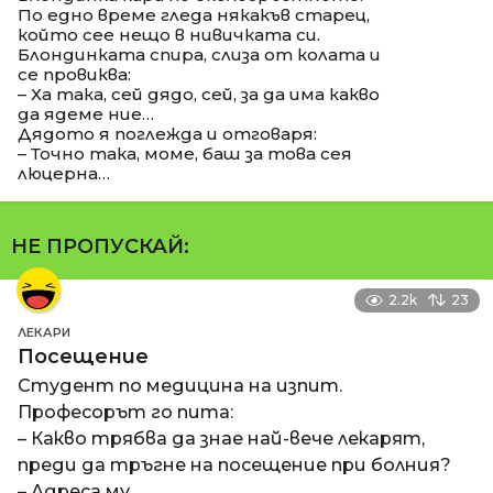
По едно време гледа някакъв старец,
който сее нещо в нивичката си.
Блондинката спира, слиза от колата и
се провиква:
– Ха така, сей дядо, сей, за да има какво
да ядеме ние…
Дядото я поглежда и отговаря:
– Точно така, моме, баш за това сея
люцерна…
НЕ ПРОПУСКАЙ:
2.2k
23
ЛЕКАРИ
Посещение
Студент по медицина на изпит.
Професорът го пита:
– Какво трябва да знае най-вече лекарят,
преди да тръгне на посещение при болния?
– Адреса му.