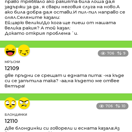
право трябвало ако ракията била лоша да,я
задържи за да , я свари неговия слуга на ново.А
ако била добра да,я остави.И пил-пил направо се
олял.Селяните казали:
Ей,царю велики!До кога ще пиеш от нашата
велика ракия? А той казал:
Докато открия проблема `и.
706
9
МРЪСНИ
12109
две пръдни се срещат и едната пита: -на къде
си се запътила така? -аа,на където ме отвее
вятъра!
706
10
БЛОНДИНКИ
12110
Две блондинки си говорели и есната казала:Аз