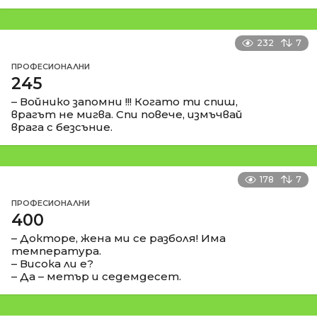
232
7
ПРОФЕСИОНАЛНИ
245
– Войнико запомни !!! Когато ти спиш,
врагът не мигва. Спи повече, измъчвай
врага с безсъние.
178
7
ПРОФЕСИОНАЛНИ
400
– Докторе, жена ми се разболя! Има
температура.
– Висока ли е?
– Да – метър и седемдесет.