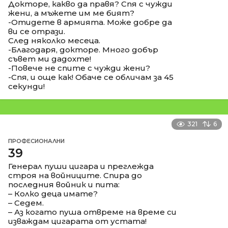
Докторе, какво да правя? Спя с чужди
жени, а мъжете им ме бият?
-Отидете в армията. Може добре да
ви се отрази.
След няколко месеца.
-Благодаря, докторе. Много добър
съвет ми дадохте!
-Повече не спите с чужди жени?
-Спя, и още как! Обаче се обличам за 45
секунди!
321
6
ПРОФЕСИОНАЛНИ
39
Генерал пуши цигара и преглежда
строя на войниците. Спира до
последния войник и пита:
– Колко деца имате?
– Седем.
– Аз когато пуша отвреме на време си
изваждам цигарата от устата!