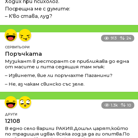
Ходих при психолог.
Посрещна ме с думите:
– К’во става, луд?
913
24
СЕРВИТЬОРИ
Поръчката
Музикант в ресторант се приближава до една
от масите и пита седящия там мъж:
– Извинете, вие ли поръчахте Паганини?
– Не, аз чакам свинско със зеле.
1.3k
10
ДРУГИ
12108
В едно село варили РАКИЯ.Дошъл царят,който
по традиция идвал всяка год.за да ги опитва.По