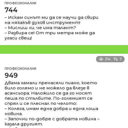
ПРОФЕСИОНАЛНИ
744
– Искам синът ми да се научи да свири
на някакъв духов инструмент!
– Мислиш ли, че има талант?
– Разбира се! От три метра може да
угаси свещ!
214
7
ПРОФЕСИОНАЛНИ
949
Двама хамали пренасяли пиано, което
било голямо и не можело да влезе в
асансьора. Наложило се да го носят
пеша по стълбите. По-големият се
спрял и се плеснал по челото:
– Колега, имам една добра и една лоша
новина.
– Започни по-добре с добрата новина –
казала другият.