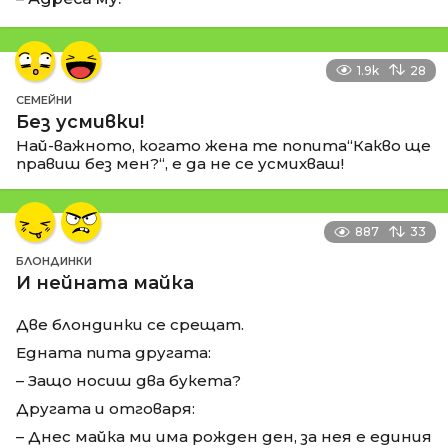
1.9k
28
СЕМЕЙНИ
Без усмивки!
Най-важното, когато жена те попита“Какво ще
правиш без мен?“, е да не се усмихваш!
887
33
БЛОНДИНКИ
И нейната майка
Две блондинки се срещат.
Едната пита другата:
– Защо носиш два букета?
Другата и отговаря:
– Днес майка ми има рожден ден, за нея е единия