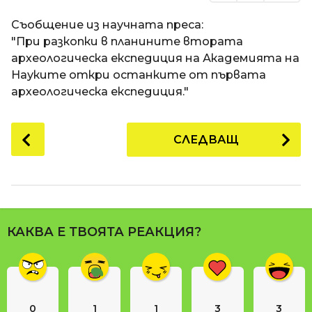
Съобщение из научната преса:
"При разкопки в планините втората
археологическа експедиция на Академията на
Науките откри останките от първата
археологическа експедиция."
P
СЛЕДВАЩ
o
s
t
P
a
КАКВА Е ТВОЯТА РЕАКЦИЯ?
g
i
n
a
0
1
1
3
3