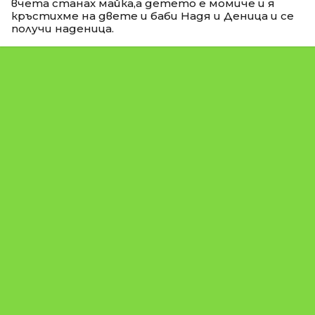
вчета станах майка,а детето е момиче и я
кръстихме на двете и баби Надя и Деница и се
получи наденица.