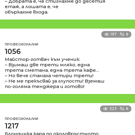
– Добрата е, че стигнахме до десетия
етаж, а лошата е, че
объркахме входа.
197
8
ПРОФЕСИОНАЛНИ
1056
Майстор-готвач към ученик:
– Взимаш две трети мляко, една
трета сметана, една трета кафе…
– Но вече станаха четири трети!
– Не ме прекъсвай за глупости! Вземаш
по-голяма тенджера и готово!
323
8
ПРОФЕСИОНАЛНИ
1217
Блондинка кара по околовръстното.