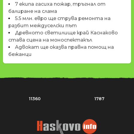
7 екипа гасиха пожар, тръгнал от
балиране на слама
5.5 млн. евро ще струва ремонта на
разбит междуселски път
Древното светилище край Каснаково
става сцена на моноспектакъл
Адвокат ще оказва правна помощ на
бежанци
11360
1787