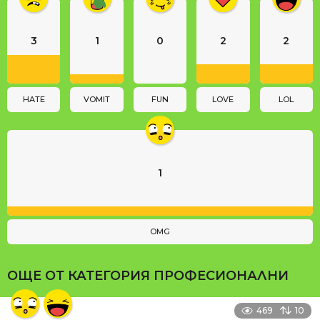
n
a
3
1
0
2
2
t
i
o
n
HATE
VOMIT
FUN
LOVE
LOL
1
OMG
ОЩЕ ОТ КАТЕГОРИЯ
ПРОФЕСИОНАЛНИ
469
10