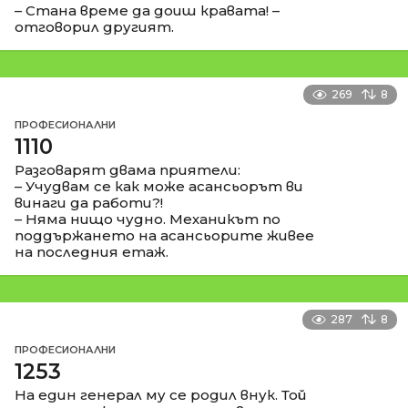
– Стана време да доиш кравата! –
отговорил другият.
269
8
ПРОФЕСИОНАЛНИ
1110
Разговарят двама приятели:
– Учудвам се как може асансьорът ви
винаги да работи?!
– Няма нищо чудно. Механикът по
поддържането на асансьорите живее
на последния етаж.
287
8
ПРОФЕСИОНАЛНИ
1253
На един генерал му се родил внук. Той