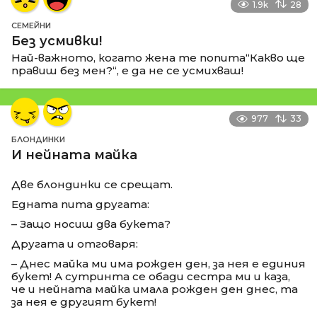
1.9k
28
СЕМЕЙНИ
Без усмивки!
Най-важното, когато жена те попита“Какво ще
правиш без мен?“, е да не се усмихваш!
977
33
БЛОНДИНКИ
И нейната майка
Две блондинки се срещат.
Едната пита другата:
– Защо носиш два букета?
Другата и отговаря:
– Днес майка ми има рожден ден, за нея е единия
букет! А сутринта се обади сестра ми и каза,
че и нейната майка имала рожден ден днес, та
за нея е другият букет!