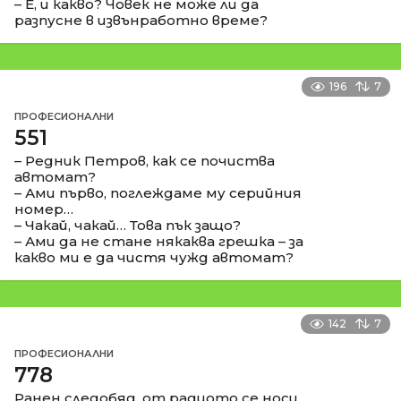
– Е, и какво? Човек не може ли да
разпусне в извънработно време?
196
7
ПРОФЕСИОНАЛНИ
551
– Редник Петров, как се почиства
автомат?
– Ами първо, поглеждаме му серийния
номер…
– Чакай, чакай… Това пък защо?
– Ами да не стане някаква грешка – за
какво ми е да чистя чужд автомат?
142
7
ПРОФЕСИОНАЛНИ
778
Ранен следобяд, от радиото се носи