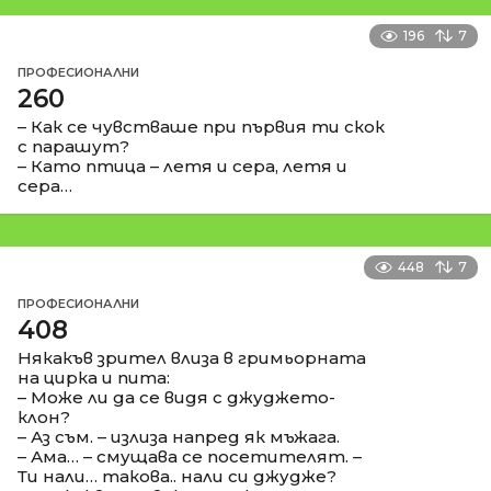
196
7
ПРОФЕСИОНАЛНИ
260
– Как се чувстваше при първия ти скок
с парашут?
– Като птица – летя и сера, летя и
сера…
448
7
ПРОФЕСИОНАЛНИ
408
Някакъв зрител влиза в гримьорната
на цирка и пита:
– Може ли да се видя с джуджето-
клон?
– Аз съм. – излиза напред як мъжага.
– Ама… – смущава се посетителят. –
Ти нали… такова.. нали си джудже?