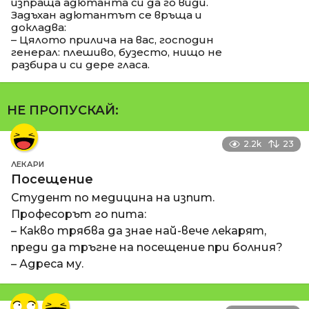
изпраща адютанта си да го види.
Задъхан адютантът се връща и
докладва:
– Цялото прилича на вас, господин
генерал: плешиво, бузесто, нищо не
разбира и си дере гласа.
НЕ ПРОПУСКАЙ:
2.2k
23
ЛЕКАРИ
Посещение
Студент по медицина на изпит.
Професорът го пита:
– Какво трябва да знае най-вече лекарят,
преди да тръгне на посещение при болния?
– Адреса му.