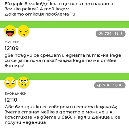
Ей,царю велики!До кога ще пиеш от нашата
велика ракия? А той казал:
Докато открия проблема `и.
724
9
МРЪСНИ
12109
две пръдни се срещат и едната пита: -на къде
си се запътила така? -аа,на където ме отвее
вятъра!
706
10
БЛОНДИНКИ
12110
Две блондинки си говорели и есната казала:Аз
вчета станах майка,а детето е момиче и я
кръстихме на двете и баби Надя и Деница и се
получи наденица.