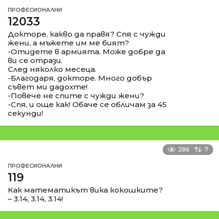
ПРОФЕСИОНАЛНИ
12033
Докторе, какво да правя? Спя с чужди
жени, а мъжете им ме бият?
-Отидете в армията. Може добре да
ви се отрази.
След няколко месеца.
-Благодаря, докторе. Много добър
съвет ми дадохте!
-Повече не спите с чужди жени?
-Спя, и още как! Обаче се обличам за 45
секунди!
286
7
ПРОФЕСИОНАЛНИ
119
Как математикът вика кокошките?
– 3.14, 3.14, 3.14!