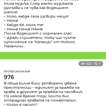
тиха музика. След малко музиката
заглъхва и се чува как водещият
шепне:
– Нико, хайде сега изсвири нещо!
– Няма!
– Хайде бе, моля те!
– Няма! Няма! Няма!
После водещият с нормален глас:
– Драги слушатели, току-що чухте
изпълнение на "Капризи" от Николо
Паганини…
322
7
ПРОФЕСИОНАЛНИ
976
В обща килия били затворени двама
престъпници – единият за кражба на
крава, а другият за кражба на часовник.
По някое време този, които бил
откраднал кравата се помайтапил:
– Колко е часът?