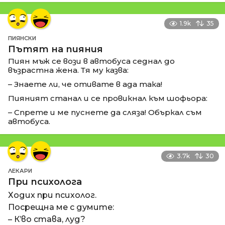
1.9k
35
ПИЯНСКИ
Пътят на пияния
Пиян мъж се вози в автобуса седнал до
възрастна жена. Тя му казва:
– Знаете ли, че отивате в ада така!
Пияният станал и се провикнал към шофьора:
– Спрете и ме пуснете да сляза! Объркал съм
автобуса.
3.7k
30
ЛЕКАРИ
При психолога
Ходих при психолог.
Посрещна ме с думите:
– К’во става, луд?