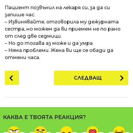
a
t
п
Пациент позвънил на лекаря си, за да си
i
р
запише час.
е
– Извинявайте, отговорила му дежурната
д
сестра, но можем да ви приемем не по рано
и
от след две седмици.
1
– Но до тогава аз може и да умра.
8
– Няма проблеми. Жена ви ще се обади да
г
отмени часа.
о
д
P
СЛЕДВАЩ
и
o
н
s
и
t
п
P
р
a
е
КАКВА Е ТВОЯТА РЕАКЦИЯ?
g
д
i
и