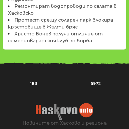
Ремонтират водопроводи по селата в
Хасковско
Протест срещу соларен парк блокира
кръстовище в Жълти бряг
Христо Бонев получи отличие от
симеоновградския клуб по борба
183
5972
Новините от Хасково и региона