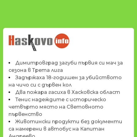
НОВИНИТЕ НА
HASKOVO.INFO
Димитровград загуби първия си мач за
сезона в Трета лига
Задържаха 18-годишен за убийството
на чичо си с дървен кол
Два пожара гасиха в Хасковска област
Тенис надеждите с историческо
четвърто място на Световното
първенство
Животински продукти без документи
са намерени в автобус на Капитан
Андреево