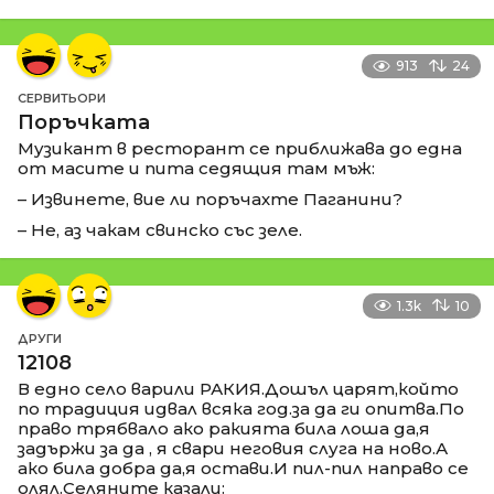
913
24
СЕРВИТЬОРИ
Поръчката
Музикант в ресторант се приближава до една
от масите и пита седящия там мъж:
– Извинете, вие ли поръчахте Паганини?
– Не, аз чакам свинско със зеле.
1.3k
10
ДРУГИ
12108
В едно село варили РАКИЯ.Дошъл царят,който
по традиция идвал всяка год.за да ги опитва.По
право трябвало ако ракията била лоша да,я
задържи за да , я свари неговия слуга на ново.А
ако била добра да,я остави.И пил-пил направо се
олял.Селяните казали: