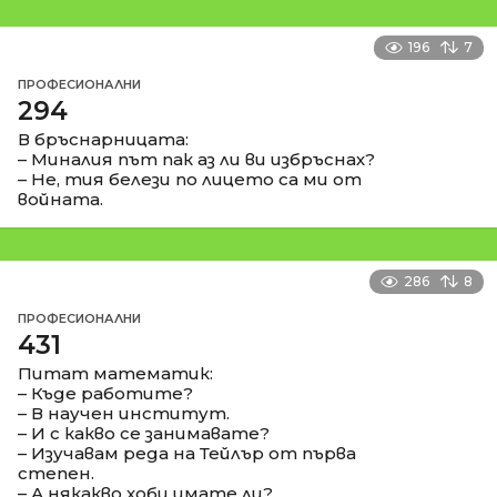
196
7
ПРОФЕСИОНАЛНИ
294
В бръснарницата:
– Миналия път пак аз ли ви избръснах?
– Не, тия белези по лицето са ми от
войната.
286
8
ПРОФЕСИОНАЛНИ
431
Питат математик:
– Къде работите?
– В научен институт.
– И с какво се занимавате?
– Изучавам реда на Тейлър от първа
степен.
– А някакво хоби имате ли?