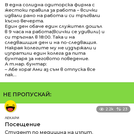
В една солидна одиторска фирма с
жестоки правила за работа – всички
идвали рано на работа и си тръгвали
късно вечерта.
Един ден обаче един служител дошъл
в 9 часа на работа(всички се удивили) и
си тръгнал в 18:00. Така и на
следвашщия ден и на по-следващия.
Накрая колегите му не издържали и
изпратили един колега да пита
бунтаря за неговото поведение.
А т.нар. бунтар:
– Абе хора! Ами аз съм в отпуска все
пак…
НЕ ПРОПУСКАЙ:
2.2k
23
ЛЕКАРИ
Посещение
Студент по медицина на изпит.