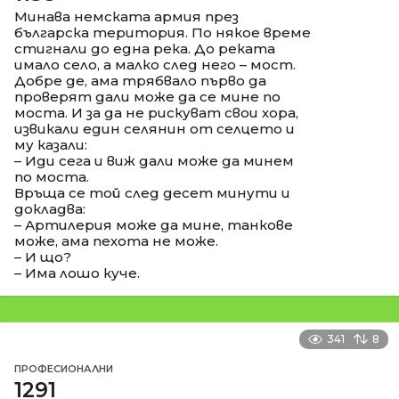
Минава немската армия през
българска територия. По някое време
стигнали до една река. До реката
имало село, а малко след него – мост.
Добре де, ама трябвало първо да
проверят дали може да се мине по
моста. И за да не рискуват свои хора,
извикали един селянин от селцето и
му казали:
– Иди сега и виж дали може да минем
по моста.
Връща се той след десет минути и
докладва:
– Артилерия може да мине, танкове
може, ама пехота не може.
– И що?
– Има лошо куче.
341
8
ПРОФЕСИОНАЛНИ
1291