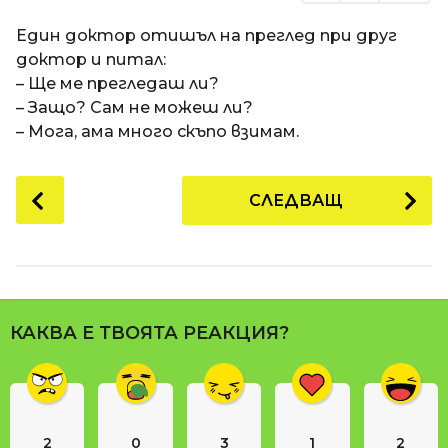
Един доктор отишъл на преглед при друг
доктор и питал:
– Ще ме прегледаш ли?
– Защо? Сам не можеш ли?
– Мога, ама много скъпо взимам.
P
СЛЕДВАЩ
o
s
t
P
a
КАКВА Е ТВОЯТА РЕАКЦИЯ?
g
i
n
a
2
0
3
1
2