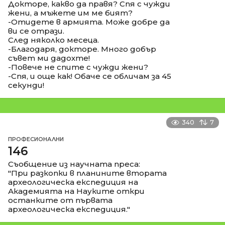
Докторе, какво да правя? Спя с чужди
жени, а мъжете им ме бият?
-Отидете в армията. Може добре да
ви се отрази.
След няколко месеца.
-Благодаря, докторе. Много добър
съвет ми дадохте!
-Повече не спите с чужди жени?
-Спя, и още как! Обаче се обличам за 45
секунди!
340
7
ПРОФЕСИОНАЛНИ
146
Съобщение из научната преса:
"При разкопки в планините втората
археологическа експедиция на
Академията на Науките откри
останките от първата
археологическа експедиция."