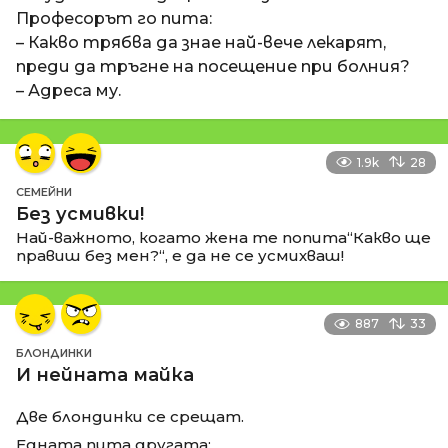
Професорът го пита:
– Какво трябва да знае най-вече лекарят,
преди да тръгне на посещение при болния?
– Адреса му.
1.9k
28
СЕМЕЙНИ
Без усмивки!
Най-важното, когато жена те попита“Какво ще
правиш без мен?“, е да не се усмихваш!
887
33
БЛОНДИНКИ
И нейната майка
Две блондинки се срещат.
Едната пита другата: