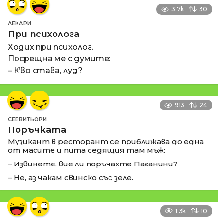
3.7k
30
ЛЕКАРИ
При психолога
Ходих при психолог.
Посрещна ме с думите:
– К’во става, луд?
913
24
СЕРВИТЬОРИ
Поръчката
Музикант в ресторант се приближава до една
от масите и пита седящия там мъж:
– Извинете, вие ли поръчахте Паганини?
– Не, аз чакам свинско със зеле.
1.3k
10