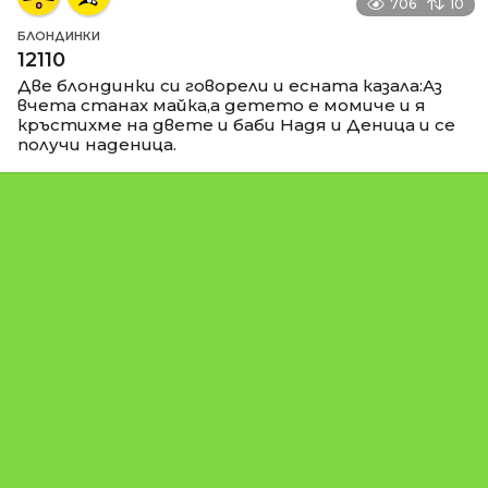
706
10
БЛОНДИНКИ
12110
Две блондинки си говорели и есната казала:Аз
вчета станах майка,а детето е момиче и я
кръстихме на двете и баби Надя и Деница и се
получи наденица.