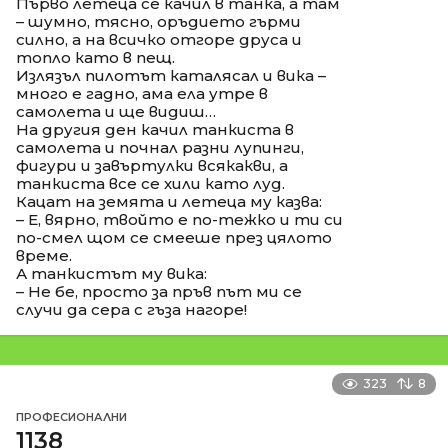
Първо летеца се качил в танка, а там
– шумно, тясно, оръдието гърми
силно, а на всичко отгоре друса и
топло като в пещ.
Излязъл пилотът каталясал и вика –
много е гадно, ама ела утре в
самолета и ще видиш…
На другия ден качил танкиста в
самолета и почнал разни лупинги,
фигури и завъртулки всякакви, а
танкиста все се хили като луд.
Кацат на земята и летеца му казва:
– Е, вярно, твойто е по-тежко и ти си
по-смел щом се смееше през цялото
време.
А танкистът му вика:
– Не бе, просто за пръв път ми се
случи да сера с гъза нагоре!
323
8
ПРОФЕСИОНАЛНИ
1138