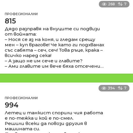
268
7
ПРОФЕСИОНАЛНИ
815
Дядо разправя на внуците си подвизи
от войната:
– Нося се аз на коня, и гледам срещу
мен – куп врагове! Че като ги подхванах
със сабята – сеч, сеч! Това ръце, крака –
всичко наред сека!
– А защо не им сече и главите?
– Ами главите им вече бяха отсечени…
394
7
ПРОФЕСИОНАЛНИ
994
Летец и танкист спорили чия работа
е по-тежка и кой е по-смел.
Решили всеки да повози другия в
машината си.