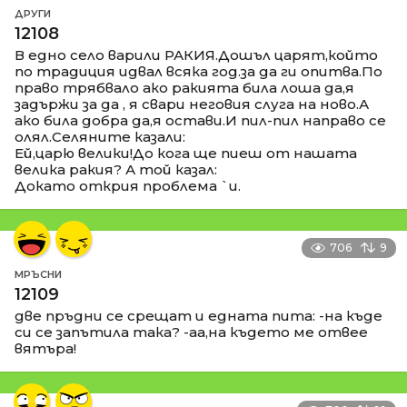
ДРУГИ
12108
В едно село варили РАКИЯ.Дошъл царят,който
по традиция идвал всяка год.за да ги опитва.По
право трябвало ако ракията била лоша да,я
задържи за да , я свари неговия слуга на ново.А
ако била добра да,я остави.И пил-пил направо се
олял.Селяните казали:
Ей,царю велики!До кога ще пиеш от нашата
велика ракия? А той казал:
Докато открия проблема `и.
706
9
МРЪСНИ
12109
две пръдни се срещат и едната пита: -на къде
си се запътила така? -аа,на където ме отвее
вятъра!