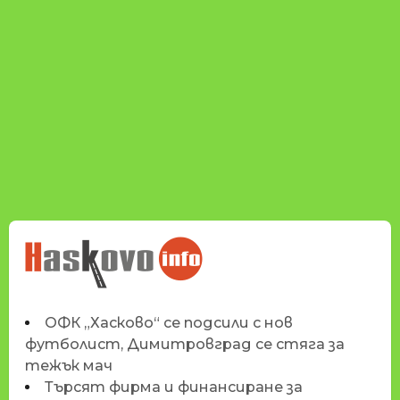
НОВИНИТЕ НА
HASKOVO.INFO
ОФК „Хасково“ се подсили с нов
футболист, Димитровград се стяга за
тежък мач
Търсят фирма и финансиране за