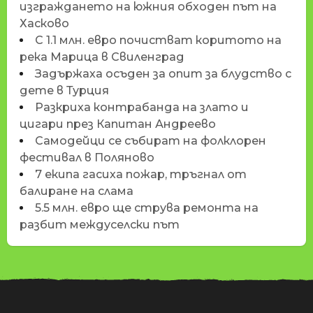
изграждането на южния обходен път на
Хасково
С 1.1 млн. евро почистват коритото на
река Марица в Свиленград
Задържаха осъден за опит за блудство с
дете в Турция
Разкриха контрабанда на злато и
цигари през Капитан Андреево
Самодейци се събират на фолклорен
фестивал в Поляново
7 екипа гасиха пожар, тръгнал от
балиране на слама
5.5 млн. евро ще струва ремонта на
разбит междуселски път