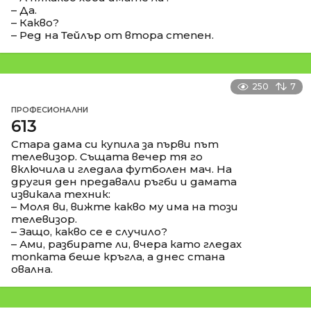
– Да.
– Какво?
– Ред на Тейлър от втора степен.
250
7
ПРОФЕСИОНАЛНИ
613
Стара дама си купила за първи път
телевизор. Същата вечер тя го
включила и гледала футболен мач. На
другия ден предавали ръгби и дамата
извикала техник:
– Моля ви, вижте какво му има на този
телевизор.
– Защо, какво се е случило?
– Ами, разбирате ли, вчера като гледах
топката беше кръгла, а днес стана
овална.