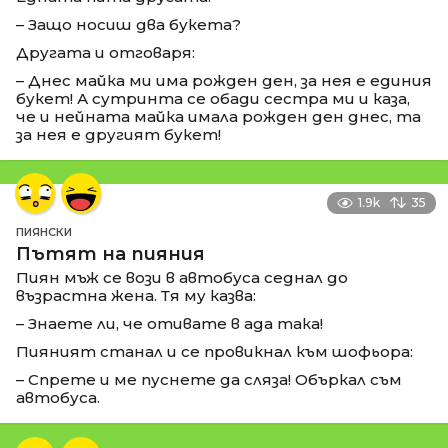
– Защо носиш два букета?
Другата и отговаря:
– Днес майка ми има рожден ден, за нея е единия
букет! А сутринта се обади сестра ми и каза,
че и нейната майка имала рожден ден днес, та
за нея е другият букет!
1.9k
35
ПИЯНСКИ
Пътят на пияния
Пиян мъж се вози в автобуса седнал до
възрастна жена. Тя му казва:
– Знаете ли, че отивате в ада така!
Пияният станал и се провикнал към шофьора:
– Спрете и ме пуснете да сляза! Объркал съм
автобуса.