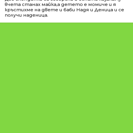
вчета станах майка,а детето е момиче и я
кръстихме на двете и баби Надя и Деница и се
получи наденица.