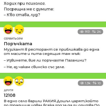
Ходих при психолог.
Посрещна ме с думите:
– К’во става, луд?
913
24
СЕРВИТЬОРИ
Поръчката
Музикант в ресторант се приближава до една
от масите и пита седящия там мъж:
– Извинете, вие ли поръчахте Паганини?
– Не, аз чакам свинско със зеле.
1.3k
10
ДРУГИ
12108
В едно село варили РАКИЯ.Дошъл царят,който
по традиция идвал всяка год.за да ги опитва.По