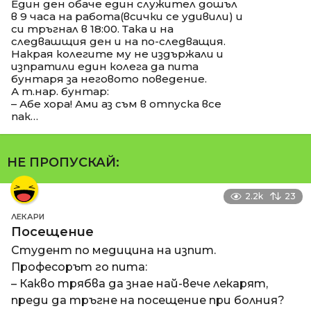
Един ден обаче един служител дошъл
в 9 часа на работа(всички се удивили) и
си тръгнал в 18:00. Така и на
следвашщия ден и на по-следващия.
Накрая колегите му не издържали и
изпратили един колега да пита
бунтаря за неговото поведение.
А т.нар. бунтар:
– Абе хора! Ами аз съм в отпуска все
пак…
НЕ ПРОПУСКАЙ:
2.2k
23
ЛЕКАРИ
Посещение
Студент по медицина на изпит.
Професорът го пита:
– Какво трябва да знае най-вече лекарят,
преди да тръгне на посещение при болния?