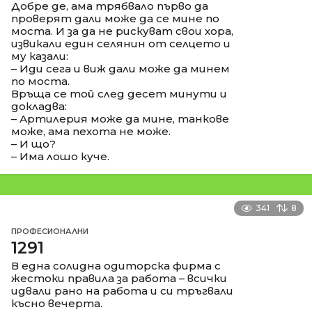
Добре де, ама трябвало първо да
проверят дали може да се мине по
моста. И за да не рискуват свои хора,
извикали един селянин от селцето и
му казали:
– Иди сега и виж дали може да минем
по моста.
Връща се той след десет минути и
докладва:
– Артилерия може да мине, танкове
може, ама пехота не може.
– И що?
– Има лошо куче.
341
8
ПРОФЕСИОНАЛНИ
1291
В една солидна одиторска фирма с
жестоки правила за работа – всички
идвали рано на работа и си тръгвали
късно вечерта.