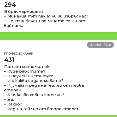
294
В бръснарницата:
– Миналия път пак аз ли ви избръснах?
– Не, тия белези по лицето са ми от
войната.
286
8
ПРОФЕСИОНАЛНИ
431
Питат математик:
– Къде работите?
– В научен институт.
– И с какво се занимавате?
– Изучавам реда на Тейлър от първа
степен.
– А някакво хоби имате ли?
– Да.
– Какво?
– Ред на Тейлър от втора степен.