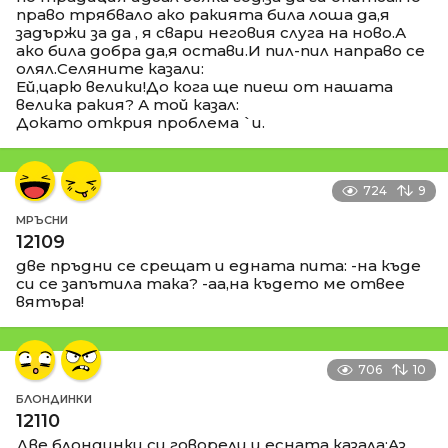
право трябвало ако ракията била лоша да,я
задържи за да , я свари неговия слуга на ново.А
ако била добра да,я остави.И пил-пил направо се
олял.Селяните казали:
Ей,царю велики!До кога ще пиеш от нашата
велика ракия? А той казал:
Докато открия проблема `и.
724
9
МРЪСНИ
12109
две пръдни се срещат и едната пита: -на къде
си се запътила така? -аа,на където ме отвее
вятъра!
706
10
БЛОНДИНКИ
12110
Две блондинки си говорели и есната казала:Аз