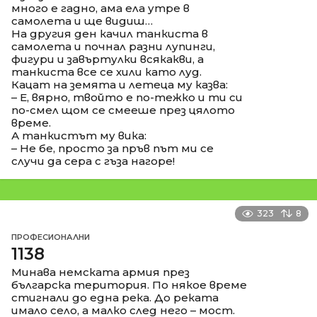
много е гадно, ама ела утре в
самолета и ще видиш…
На другия ден качил танкиста в
самолета и почнал разни лупинги,
фигури и завъртулки всякакви, а
танкиста все се хили като луд.
Кацат на земята и летеца му казва:
– Е, вярно, твойто е по-тежко и ти си
по-смел щом се смееше през цялото
време.
А танкистът му вика:
– Не бе, просто за пръв път ми се
случи да сера с гъза нагоре!
323
8
ПРОФЕСИОНАЛНИ
1138
Минава немската армия през
българска територия. По някое време
стигнали до една река. До реката
имало село, а малко след него – мост.