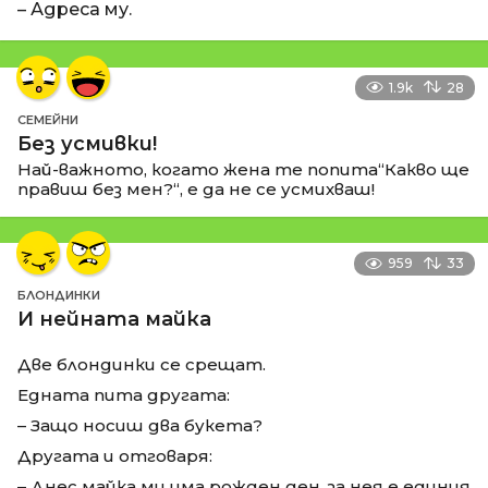
– Адреса му.
1.9k
28
СЕМЕЙНИ
Без усмивки!
Най-важното, когато жена те попита“Какво ще
правиш без мен?“, е да не се усмихваш!
959
33
БЛОНДИНКИ
И нейната майка
Две блондинки се срещат.
Едната пита другата:
– Защо носиш два букета?
Другата и отговаря:
– Днес майка ми има рожден ден, за нея е единия