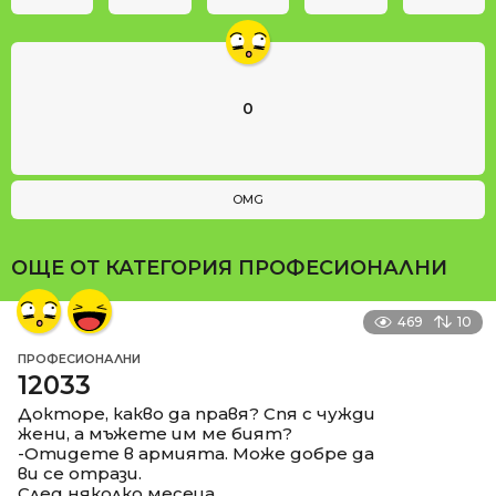
0
OMG
ОЩЕ ОТ КАТЕГОРИЯ
ПРОФЕСИОНАЛНИ
469
10
ПРОФЕСИОНАЛНИ
12033
Докторе, какво да правя? Спя с чужди
жени, а мъжете им ме бият?
-Отидете в армията. Може добре да
ви се отрази.
След няколко месеца.