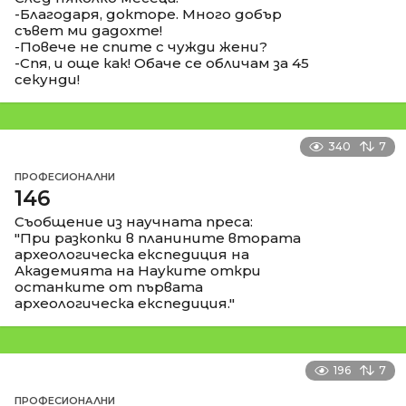
-Благодаря, докторе. Много добър
съвет ми дадохте!
-Повече не спите с чужди жени?
-Спя, и още как! Обаче се обличам за 45
секунди!
340
7
ПРОФЕСИОНАЛНИ
146
Съобщение из научната преса:
"При разкопки в планините втората
археологическа експедиция на
Академията на Науките откри
останките от първата
археологическа експедиция."
196
7
ПРОФЕСИОНАЛНИ