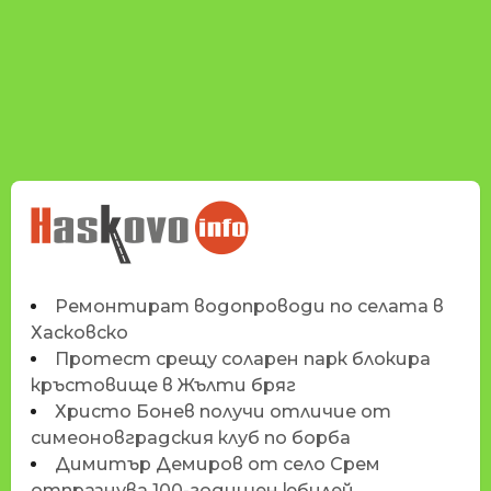
НОВИНИТЕ НА
HASKOVO.INFO
Ремонтират водопроводи по селата в
Хасковско
Протест срещу соларен парк блокира
кръстовище в Жълти бряг
Христо Бонев получи отличие от
симеоновградския клуб по борба
Димитър Демиров от село Срем
отпразнува 100-годишен юбилей