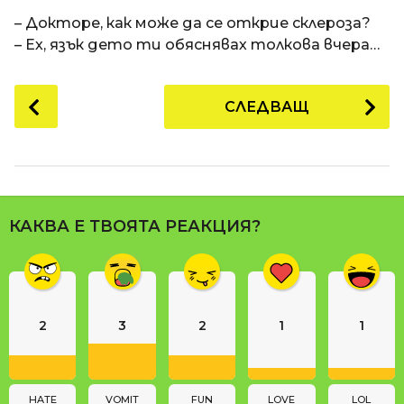
a
t
п
– Докторе, как може да се открие склероза?
i
р
– Ех, язък дето ти обяснявах толкова вчера…
е
д
P
СЛЕДВАЩ
и
o
1
s
8
t
г
P
о
a
д
КАКВА Е ТВОЯТА РЕАКЦИЯ?
g
и
i
н
n
и
п
a
р
2
3
2
1
1
t
е
i
д
o
и
n
HATE
VOMIT
FUN
LOVE
LOL