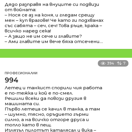
Дядо разправя на внуците си подвизи
от войната:
– Нося се аз на коня, и гледам срещу
мен – куп врагове! Че като ги подхванах
със сабята – сеч, сеч! Това ръце, крака –
всичко наред сека!
– А защо не им сече и главите?
– Ами главите им вече бяха отсечени…
394
7
ПРОФЕСИОНАЛНИ
994
Летец и танкист спорили чия работа
е по-тежка и кой е по-смел.
Решили всеки да повози другия в
машината си.
Първо летеца се качил в танка, а там
– шумно, тясно, оръдието гърми
силно, а на всичко отгоре друса и
топло като в пещ.
Излязъл пилотът каталясал и вика –