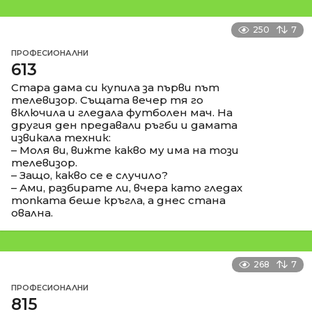
250
7
ПРОФЕСИОНАЛНИ
613
Стара дама си купила за първи път
телевизор. Същата вечер тя го
включила и гледала футболен мач. На
другия ден предавали ръгби и дамата
извикала техник:
– Моля ви, вижте какво му има на този
телевизор.
– Защо, какво се е случило?
– Ами, разбирате ли, вчера като гледах
топката беше кръгла, а днес стана
овална.
268
7
ПРОФЕСИОНАЛНИ
815