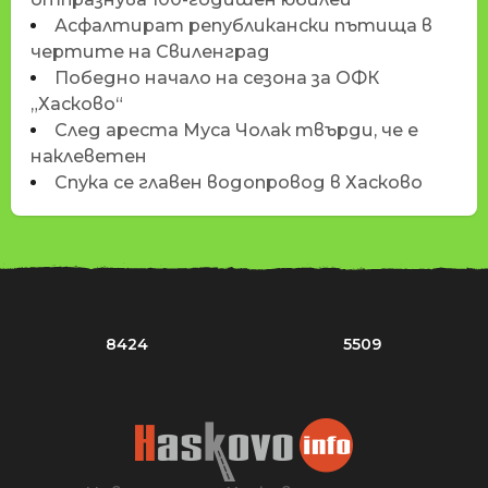
Асфалтират републикански пътища в
чертите на Свиленград
Победно начало на сезона за ОФК
„Хасково“
След ареста Муса Чолак твърди, че е
наклеветен
Спука се главен водопровод в Хасково
8424
5509