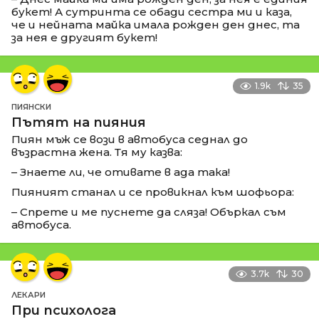
букет! А сутринта се обади сестра ми и каза,
че и нейната майка имала рожден ден днес, та
за нея е другият букет!
1.9k
35
ПИЯНСКИ
Пътят на пияния
Пиян мъж се вози в автобуса седнал до
възрастна жена. Тя му казва:
– Знаете ли, че отивате в ада така!
Пияният станал и се провикнал към шофьора:
– Спрете и ме пуснете да сляза! Объркал съм
автобуса.
3.7k
30
ЛЕКАРИ
При психолога