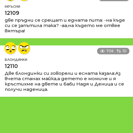
МРЪСНИ
12109
две пръдни се срещат и едната пита: -на къде
си се запътила така? -аа,на където ме отвее
вятъра!
706
10
БЛОНДИНКИ
12110
Две блондинки си говорели и есната казала:Аз
вчета станах майка,а детето е момиче и я
кръстихме на двете и баби Надя и Деница и се
получи наденица.