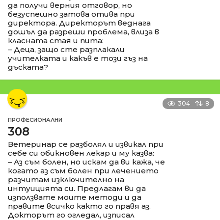
да получи верния отговор, но
безуспешно затова отива при
директора. Директорът веднага
дошъл да разреши проблема, влиза в
класната стая и пита:
– Деца, защо сте разплакали
учителката и какъв е този гъз на
дъската?
304
8
ПРОФЕСИОНАЛНИ
308
Ветеринар се разболял и извикал при
себе си обикновен лекар и му казва:
– Аз съм болен, но искам да ви кажа, че
когато аз съм болен при лечението
разчитам изключително на
интуицията си. Предлагам ви да
използвате моите методи и да
правите всичко както го правя аз.
Докторът го огледал, изписал