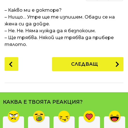
– Какво ми е докторе?
– Нищо… Утре ще те изпишем. Обади се на
жена си да дойде.
– Не. Не. Няма нужда да я безпокоим.
– Ще трябва. Някой ще трябва да прибере
тялото.
P
СЛЕДВАЩ
o
s
t
P
a
КАКВА Е ТВОЯТА РЕАКЦИЯ?
g
i
n
a