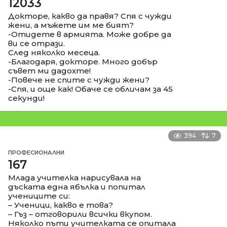
12033
Докторе, какво да правя? Спя с чужди
жени, а мъжете им ме бият?
-Отидете в армията. Може добре да
ви се отрази.
След няколко месеца.
-Благодаря, докторе. Много добър
съвет ми дадохте!
-Повече не спите с чужди жени?
-Спя, и още как! Обаче се обличам за 45
секунди!
394
7
ПРОФЕСИОНАЛНИ
167
Млада учителка нарисувала на
дъската една ябълка и попитал
учениците си:
– Ученици, какво е това?
– Гъз – отговорили всички вкупом.
Няколко пъти учителката се опитала