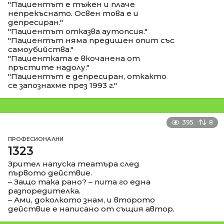
"Пациентът е тъжен и плаче
непрекъснато. Освен това е и
депресиран."
"Пациентът отказва аутопсия."
"Пациентът няма предишен опит със
самоубийства."
"Пациентката е вкочанена от
пръстите надолу."
"Пациентът е депресиран, откакто
се запознахме през 1993 г."
395
8
ПРОФЕСИОНАЛНИ
1323
Зрител напуска театъра след
първото действие.
– Защо така рано? – пита го една
разпоредителка.
– Ами, доколкото знам, и второто
действие е написано от същия автор.