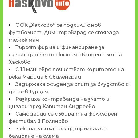
HASKOVO.INFO
ОФК „Хасково“ се подсили с нов
футболист, Димитровград се стяга за
тежък мач
Търсят фирма и финансиране за
изграждането на южния обходен път на
Хасково
С 1.1 млн. евро почистват коритото на
река Марица в Свиленград
Задържаха осъден за опит за блудство с
дете в Турция
Разкриха контрабанда на злато и
цигари през Капитан Андреево
Самодейци се събират на фолклорен
фестивал в Поляново
7 екипа гасиха пожар, тръгнал от
балиране на слама