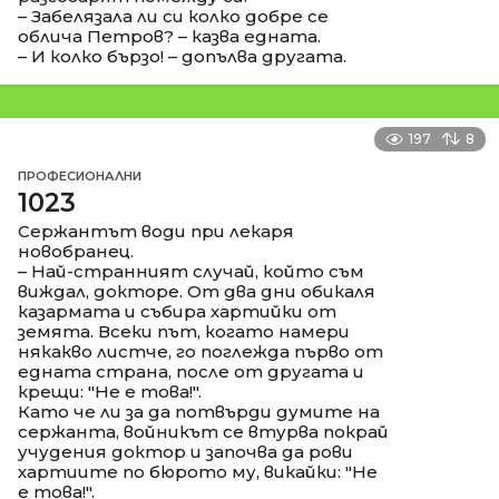
– Забелязала ли си колко добре се
облича Петров? – казва едната.
– И колко бързо! – допълва другата.
197
8
ПРОФЕСИОНАЛНИ
1023
Сержантът води при лекаря
новобранец.
– Най-странният случай, който съм
виждал, докторе. От два дни обикаля
казармата и събира хартийки от
земята. Всеки път, когато намери
някакво листче, го поглежда първо от
едната страна, после от другата и
крещи: "Не е това!".
Като че ли за да потвърди думите на
сержанта, войникът се втурва покрай
учудения доктор и започва да рови
хартиите по бюрото му, викайки: "Не
е това!".