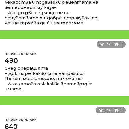
лекарства и подавайки рецептата на
ветеринаря му казал:
– Ако до две седмици не се
почувствате по-добре, страхувам се,
че ще трябва да ви застреляме.
214
7
ПРОФЕСИОНАЛНИ
490
След операцията:
– Докторе, какво сте направили!
Пъпът ми е отишъл на челото!
– Ама затова пък каква вратовръзка
имате…
358
7
ПРОФЕСИОНАЛНИ
640