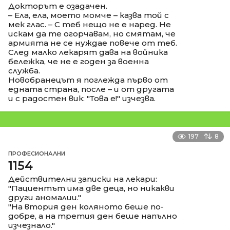
Докторът е озадачен.
– Ела, ела, моето момче – казва той с
мек глас. – С теб нещо не е наред. Не
искам да те огорчавам, но смятам, че
армията не се нуждае повече от теб.
След малко лекарят дава на войника
бележка, че не е годен за военна
служба.
Новобранецът я поглежда първо от
едната страна, после – и от другата
и с радостен вик: "Това е!" изчезва.
197
8
ПРОФЕСИОНАЛНИ
1154
Действителни записки на лекари:
"Пациентът има две деца, но никакви
други аномалии."
"На втория ден коляното беше по-
добре, а на третия ден беше напълно
изчезнало."