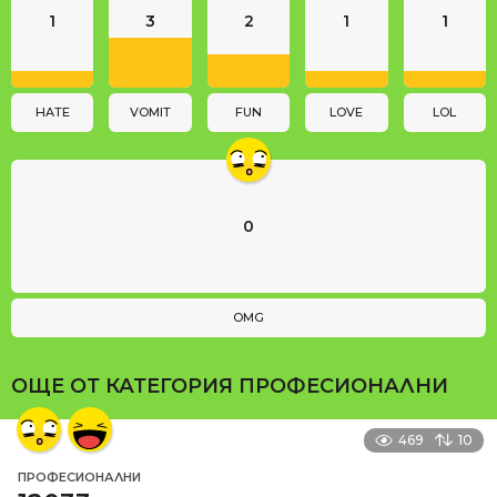
1
3
2
1
1
t
i
o
n
HATE
VOMIT
FUN
LOVE
LOL
0
OMG
ОЩЕ ОТ КАТЕГОРИЯ
ПРОФЕСИОНАЛНИ
469
10
ПРОФЕСИОНАЛНИ