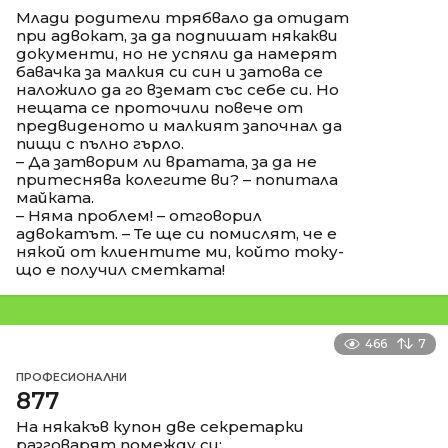
Млади родители трябвало да отидат
при адвокат, за да подпишат някакви
документи, но не успяли да намерят
бавачка за малкия си син и затова се
наложило да го вземат със себе си. Но
нещата се проточили повече от
предвиденото и малкият започнал да
пищи с пълно гърло.
– Да затворим ли вратата, за да не
притеснява колегите ви? – попитала
майката.
– Няма проблем! – отговорил
адвокатът. – Те ще си помислят, че е
някой от клиентите ми, който току-
що е получил сметката!
466
7
ПРОФЕСИОНАЛНИ
877
На някакъв купон две секретарки
разговарят помежду си: