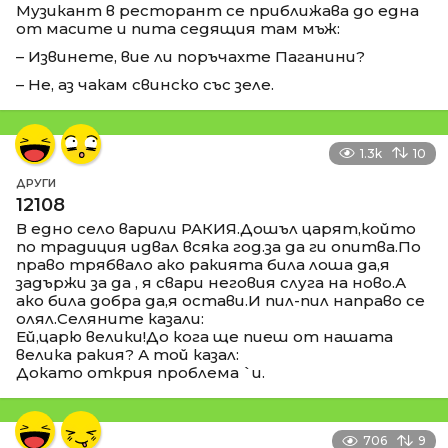
Музикант в ресторант се приближава до една
от масите и пита седящия там мъж:
– Извинете, вие ли поръчахте Паганини?
– Не, аз чакам свинско със зеле.
1.3k
10
ДРУГИ
12108
В едно село варили РАКИЯ.Дошъл царят,който
по традиция идвал всяка год.за да ги опитва.По
право трябвало ако ракията била лоша да,я
задържи за да , я свари неговия слуга на ново.А
ако била добра да,я остави.И пил-пил направо се
олял.Селяните казали:
Ей,царю велики!До кога ще пиеш от нашата
велика ракия? А той казал:
Докато открия проблема `и.
706
9