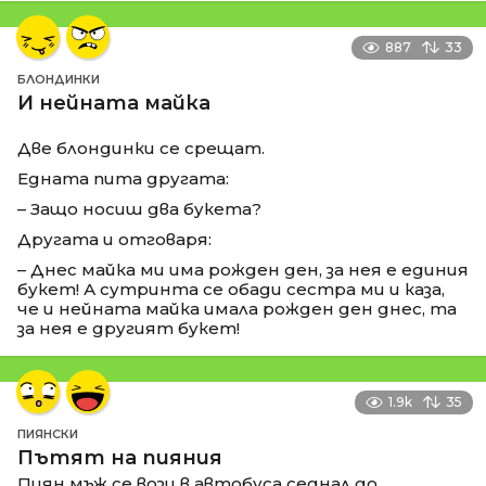
887
33
БЛОНДИНКИ
И нейната майка
Две блондинки се срещат.
Едната пита другата:
– Защо носиш два букета?
Другата и отговаря:
– Днес майка ми има рожден ден, за нея е единия
букет! А сутринта се обади сестра ми и каза,
че и нейната майка имала рожден ден днес, та
за нея е другият букет!
1.9k
35
ПИЯНСКИ
Пътят на пияния
Пиян мъж се вози в автобуса седнал до