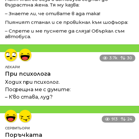
възрастна жена. Тя му казва:
– Знаете ли, че отивате в ада така!
Пияният станал и се провикнал към шофьора:
– Спрете и ме пуснете да сляза! Объркал съм
автобуса.
3.7k
30
ЛЕКАРИ
При психолога
Ходих при психолог.
Посрещна ме с думите:
– К’во става, луд?
913
24
СЕРВИТЬОРИ
Поръчката