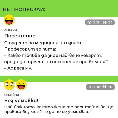
НЕ ПРОПУСКАЙ:
2.2k
23
ЛЕКАРИ
Посещение
Студент по медицина на изпит.
Професорът го пита:
– Какво трябва да знае най-вече лекарят,
преди да тръгне на посещение при болния?
– Адреса му.
1.9k
28
СЕМЕЙНИ
Без усмивки!
Най-важното, когато жена те попита“Какво ще
правиш без мен?“, е да не се усмихваш!