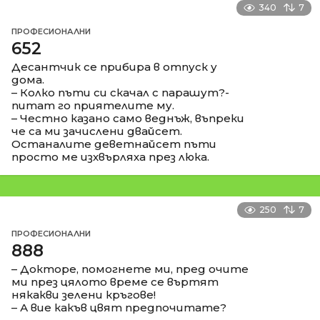
340
7
ПРОФЕСИОНАЛНИ
652
Десантчик се прибира в отпуск у
дома.
– Колко пъти си скачал с парашут?-
питат го приятелите му.
– Честно казано само веднъж, въпреки
че са ми зачислени двайсет.
Останалите деветнайсет пъти
просто ме изхвърляха през люка.
250
7
ПРОФЕСИОНАЛНИ
888
– Докторе, помогнете ми, пред очите
ми през цялото време се въртят
някакви зелени кръгове!
– А вие какъв цвят предпочитате?