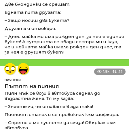
Две блондинки се срещат.
Едната пита другата:
– Защо носиш два букета?
Другата и отговаря:
– Днес майка ми има рожден ден, за нея е единия
букет! А сутринта се обади сестра ми и каза,
че и нейната майка имала рожден ден днес, та
за нея е другият букет!
1.9k
35
ПИЯНСКИ
Пътят на пияния
Пиян мъж се вози в автобуса седнал до
възрастна жена. Тя му казва:
– Знаете ли, че отивате в ада така!
Пияният станал и се провикнал към шофьора:
– Спрете и ме пуснете да сляза! Объркал съм
автобуса.