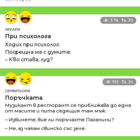
3.7k
30
ЛЕКАРИ
При психолога
Ходих при психолог.
Посрещна ме с думите:
– К’во става, луд?
913
24
СЕРВИТЬОРИ
Поръчката
Музикант в ресторант се приближава до една
от масите и пита седящия там мъж:
– Извинете, вие ли поръчахте Паганини?
– Не, аз чакам свинско със зеле.