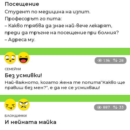
Посещение
Студент по медицина на изпит.
Професорът го пита:
– Какво трябва да знае най-вече лекарят,
преди да тръгне на посещение при болния?
– Адреса му.
1.9k
28
СЕМЕЙНИ
Без усмивки!
Най-важното, когато жена те попита“Какво ще
правиш без мен?“, е да не се усмихваш!
887
33
БЛОНДИНКИ
И нейната майка