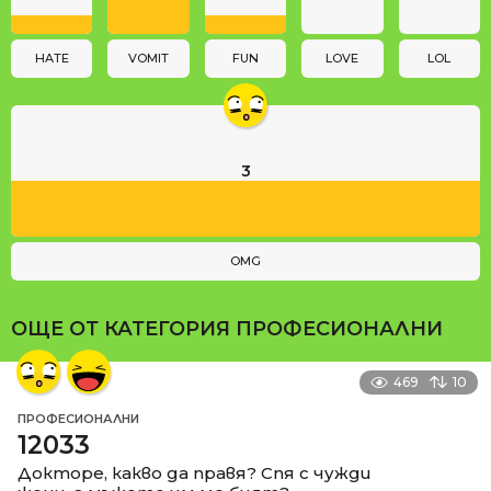
i
o
n
HATE
VOMIT
FUN
LOVE
LOL
3
OMG
ОЩЕ ОТ КАТЕГОРИЯ
ПРОФЕСИОНАЛНИ
469
10
ПРОФЕСИОНАЛНИ
12033
Докторе, какво да правя? Спя с чужди