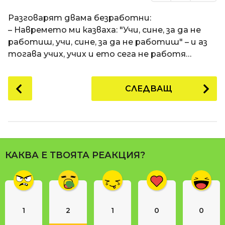
Разговарят двама безработни:
– Навремето ми казваха: "Учи, сине, за да не
работиш, учи, сине, за да не работиш" – и аз
тогава учих, учих и ето сега не работя…
P
СЛЕДВАЩ
o
s
t
P
a
КАКВА Е ТВОЯТА РЕАКЦИЯ?
g
i
n
a
1
2
1
0
0
t