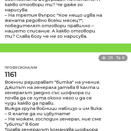
какво отговори ти? Че даже го
нарисува.
– На третия въпрос "Кое нещо идва на
жената редовно всеки месец?",
победителят отговори правилно –
нашето списание. А какво отговори
ти? Слава богу че не го нарисува.
215
8
ПРОФЕСИОНАЛНИ
1161
Военни разиграват "битка" на учение.
Джипът на генерала затъва в калта и
генералът заедно със шофьора си
почва да се лута около него и да се
чуди какво да прави.
Вижда група войници наблизо и им вика:
– Я елате да ни избутате!
– Не можем, господин генерал, ние сме
"убити" в боя!
Тогава генералът командва шофьора