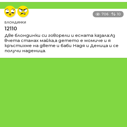
706
10
БЛОНДИНКИ
12110
Две блондинки си говорели и есната казала:Аз
вчета станах майка,а детето е момиче и я
кръстихме на двете и баби Надя и Деница и се
получи наденица.