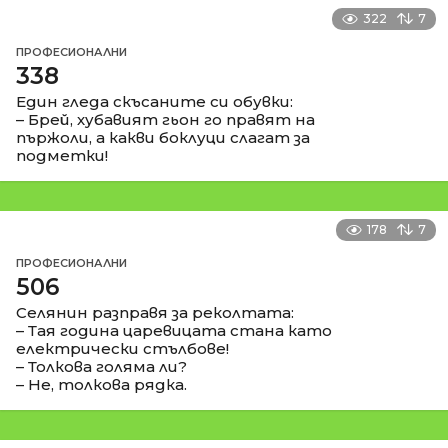
322
7
ПРОФЕСИОНАЛНИ
338
Един гледа скъсаните си обувки:
– Брей, хубавият гьон го правят на
пържоли, а какви боклуци слагат за
подметки!
178
7
ПРОФЕСИОНАЛНИ
506
Селянин разправя за реколтата:
– Тая година царевицата стана като
електрически стълбове!
– Толкова голяма ли?
– Не, толкова рядка.