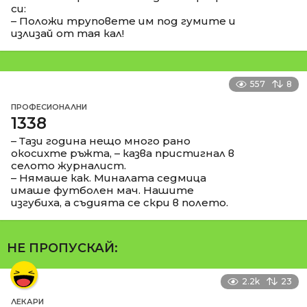
си:
– Положи труповете им под гумите и
излизай от тая кал!
557
8
ПРОФЕСИОНАЛНИ
1338
– Тази година нещо много рано
окосихте ръжта, – казва пристигнал в
селото журналист.
– Нямаше как. Миналата седмица
имаше футболен мач. Нашите
изгубиха, а съдията се скри в полето.
НЕ ПРОПУСКАЙ:
2.2k
23
ЛЕКАРИ