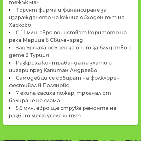
тежък мач
Търсят фирма и финансиране за
изграждането на южния обходен път на
Хасково
С 1.1 млн. евро почистват коритото на
река Марица в Свиленград
Задържаха осъден за опит за блудство с
дете в Турция
Разкриха контрабанда на злато и
цигари през Капитан Андреево
Самодейци се събират на фолклорен
фестивал в Поляново
7 екипа гасиха пожар, тръгнал от
балиране на слама
5.5 млн. евро ще струва ремонта на
разбит междуселски път