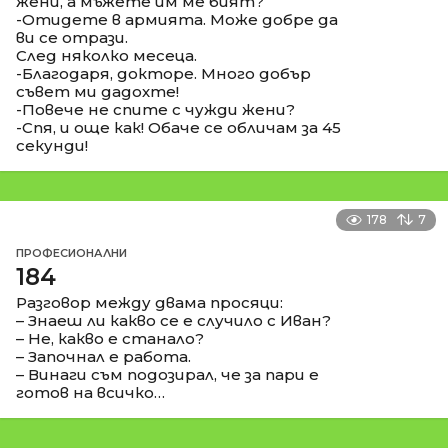
жени, а мъжете им ме бият?
-Отидете в армията. Може добре да
ви се отрази.
След няколко месеца.
-Благодаря, докторе. Много добър
съвет ми дадохте!
-Повече не спите с чужди жени?
-Спя, и още как! Обаче се обличам за 45
секунди!
178
7
ПРОФЕСИОНАЛНИ
184
Разговор между двама просяци:
– Знаеш ли какво се е случило с Иван?
– Не, какво е станало?
– Започнал е работа.
– Винаги съм подозирал, че за пари е
готов на всичко…