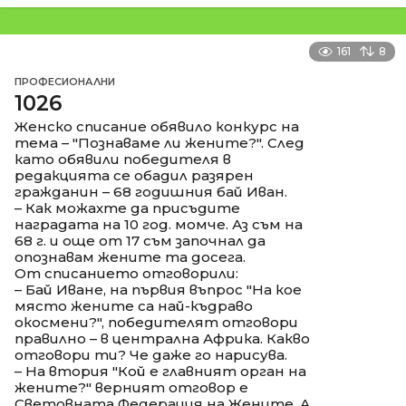
161
8
ПРОФЕСИОНАЛНИ
1026
Женско списание обявило конкурс на
тема – "Познаваме ли жените?". След
като обявили победителя в
редакцията се обадил разярен
гражданин – 68 годишния бай Иван.
– Как можахте да присъдите
наградата на 10 год. момче. Аз съм на
68 г. и още от 17 съм започнал да
опознавам жените та досега.
От списанието отговорили:
– Бай Иване, на първия въпрос "На кое
място жените са най-къдраво
окосмени?", победителят отговори
правилно – в централна Африка. Какво
отговори ти? Че даже го нарисува.
– На втория "Кой е главният орган на
жените?" верният отговор е
Световната Федерация на Жените. А