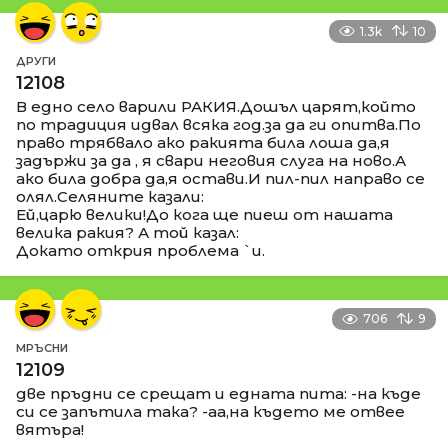
1.3k
10
ДРУГИ
12108
В едно село варили РАКИЯ.Дошъл царят,който
по традиция идвал всяка год.за да ги опитва.По
право трябвало ако ракията била лоша да,я
задържи за да , я свари неговия слуга на ново.А
ако била добра да,я остави.И пил-пил направо се
олял.Селяните казали:
Ей,царю велики!До кога ще пиеш от нашата
велика ракия? А той казал:
Докато открия проблема `и.
706
9
МРЪСНИ
12109
две пръдни се срещат и едната пита: -на къде
си се запътила така? -аа,на където ме отвее
вятъра!