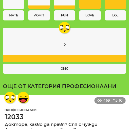
i
o
n
HATE
VOMIT
FUN
LOVE
LOL
2
OMG
ОЩЕ ОТ КАТЕГОРИЯ
ПРОФЕСИОНАЛНИ
469
10
ПРОФЕСИОНАЛНИ
12033
Докторе, какво да правя? Спя с чужди