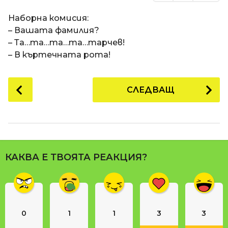
Наборна комисия:
– Вашата фамилия?
– Та…та…та…та…тарчев!
– В къртечната рота!
P
СЛЕДВАЩ
o
s
t
P
a
КАКВА Е ТВОЯТА РЕАКЦИЯ?
g
i
n
a
0
1
1
3
3
t