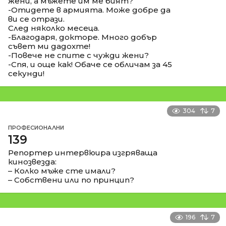
жени, а мъжете им ме бият?
-Отидете в армията. Може добре да
ви се отрази.
След няколко месеца.
-Благодаря, докторе. Много добър
съвет ми дадохте!
-Повече не спите с чужди жени?
-Спя, и още как! Обаче се обличам за 45
секунди!
304
7
ПРОФЕСИОНАЛНИ
139
Репортер интервюира изгряваща
кинозвезда:
– Колко мъже сте имали?
– Собствени или по принцип?
196
7