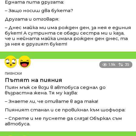
Едната пита другата:
– Защо носиш два букета?
Другата и отговаря:
– Днес майка ми има рожден ден, за нея е единия
букет! А сутринта се обади сестра ми и каза,
че и нейната майка имала рожден ден днес, та
за нея е другият букет!
1.9k
35
ПИЯНСКИ
Пътят на пияния
Пиян мъж се вози в автобуса седнал до
възрастна жена. Тя му казва:
– Знаете ли, че отивате в ада така!
Пияният станал и се провикнал към шофьора:
– Спрете и ме пуснете да сляза! Объркал съм
автобуса.