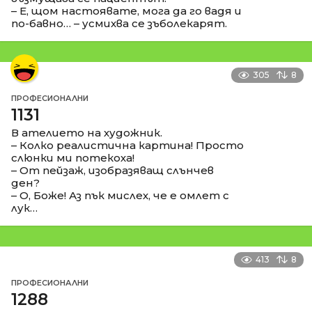
– Е, щом настоявате, мога да го вадя и
по-бавно… – усмихва се зъболекарят.
305
8
ПРОФЕСИОНАЛНИ
1131
В ателието на художник.
– Колко реалистична картина! Просто
слюнки ми потекоха!
– От пейзаж, изобразяващ слънчев
ден?
– О, Боже! Аз пък мислех, че е омлет с
лук…
413
8
ПРОФЕСИОНАЛНИ
1288