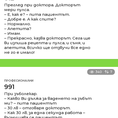
Преглед при доктора. Докторът
мери пулса.
– Е, как е? – пита пациентът.
– Добре е. А как спите?
– Нормално.
– Апетита?
– Имам.
– Прекрасно, казва докторът. Сега ще
ви изпиша рецепта и пулса, и съня, и
апетита, всичко ще отзвучи все едно
не го е имало!
340
7
ПРОФЕСИОНАЛНИ
991
При зъболекар.
– Какво Ви дължa за ваденето на зъбът
ми? – пита пациентът
– 30 лв – отговаря докторът.
– Как 30 лв, за една секунда работа –
възмущава се пациентът.