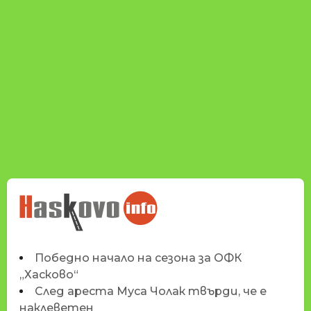
НОВИНИТЕ НА
HASKOVO.INFO
Победно начало на сезона за ОФК
„Хасково“
След ареста Муса Чолак твърди, че е
наклеветен