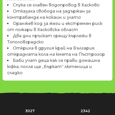
Спука се главен водопровод в Хасково
Отказаха свобода на задържан за
контрабанда на кокаин и злато
Оранжев код за жеги и екстремен риск
от пожари в Хасковска област
Два дни пръскат срещу кърлежи в
Тополовградско
Откриха в другия край на България
открадната кола на кмета на Пъстрогор
Баби учат деца как се прави домашна
юфка, после ще „бъркат“ лютеница и
сладко
3027
2342