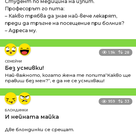
Студент по медицина на изпит.
Професорът го пита:
– Какво трябва да знае най-вече лекарят,
преди да тръгне на посещение при болния?
– Адреса му.
1.9k
28
СЕМЕЙНИ
Без усмивки!
Най-важното, когато жена те попита“Какво ще
правиш без мен?“, е да не се усмихваш!
959
33
БЛОНДИНКИ
И нейната майка
Две блондинки се срещат.