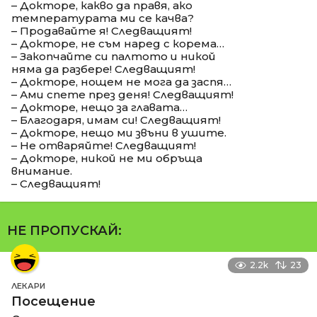
– Докторе, какво да правя, ако
температурата ми се качва?
– Продавайте я! Следващият!
– Докторе, не съм наред с корема…
– Закопчайте си палтото и никой
няма да разбере! Следващият!
– Докторе, нощем не мога да заспя…
– Ами спете през деня! Следващият!
– Докторе, нещо за главата…
– Благодаря, имам си! Следващият!
– Докторе, нещо ми звъни в ушите.
– Не отваряйте! Следващият!
– Докторе, никой не ми обръща
внимание.
– Следващият!
НЕ ПРОПУСКАЙ:
2.2k
23
ЛЕКАРИ
Посещение