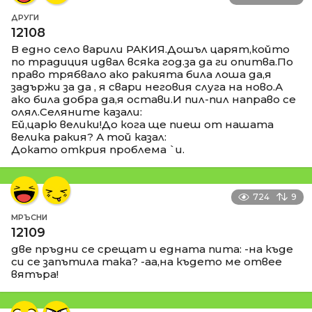
ДРУГИ
12108
В едно село варили РАКИЯ.Дошъл царят,който
по традиция идвал всяка год.за да ги опитва.По
право трябвало ако ракията била лоша да,я
задържи за да , я свари неговия слуга на ново.А
ако била добра да,я остави.И пил-пил направо се
олял.Селяните казали:
Ей,царю велики!До кога ще пиеш от нашата
велика ракия? А той казал:
Докато открия проблема `и.
724
9
МРЪСНИ
12109
две пръдни се срещат и едната пита: -на къде
си се запътила така? -аа,на където ме отвее
вятъра!