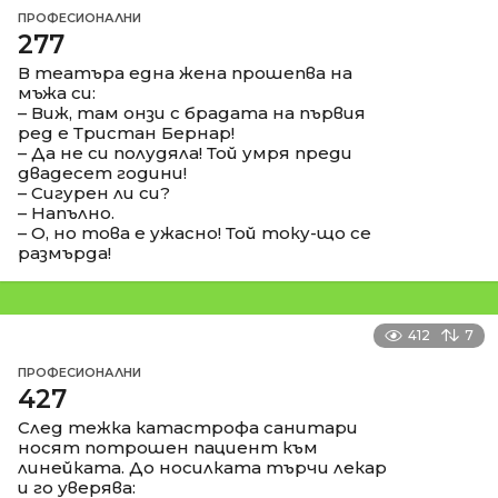
ПРОФЕСИОНАЛНИ
277
В театъра една жена прошепва на
мъжа си:
– Виж, там онзи с брадата на първия
ред е Тристан Бернар!
– Да не си полудяла! Той умря преди
двадесет години!
– Сигурен ли си?
– Напълно.
– О, но това е ужасно! Той току-що се
размърда!
412
7
ПРОФЕСИОНАЛНИ
427
След тежка катастрофа санитари
носят потрошен пациент към
линейката. До носилката търчи лекар
и го уверява: