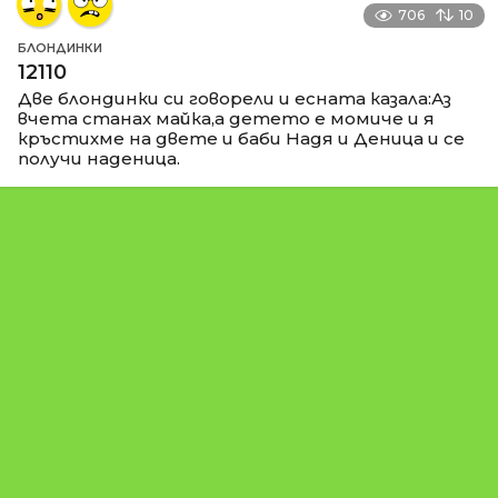
706
10
БЛОНДИНКИ
12110
Две блондинки си говорели и есната казала:Аз
вчета станах майка,а детето е момиче и я
кръстихме на двете и баби Надя и Деница и се
получи наденица.