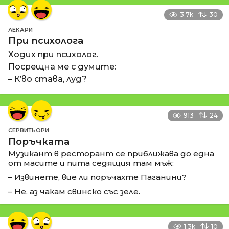
3.7k
30
ЛЕКАРИ
При психолога
Ходих при психолог.
Посрещна ме с думите:
– К’во става, луд?
913
24
СЕРВИТЬОРИ
Поръчката
Музикант в ресторант се приближава до една
от масите и пита седящия там мъж:
– Извинете, вие ли поръчахте Паганини?
– Не, аз чакам свинско със зеле.
1.3k
10