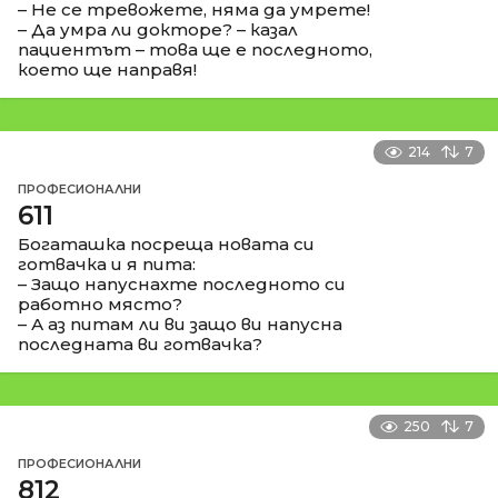
– Не се тревожете, няма да умрете!
– Да умра ли докторе? – казал
пациентът – това ще е последното,
което ще направя!
214
7
ПРОФЕСИОНАЛНИ
611
Богаташка посреща новата си
готвачка и я пита:
– Защо напуснахте последното си
работно място?
– А аз питам ли ви защо ви напусна
последната ви готвачка?
250
7
ПРОФЕСИОНАЛНИ
812