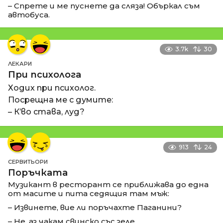
– Спрете и ме пуснете да сляза! Объркал съм
автобуса.
3.7k
30
ЛЕКАРИ
При психолога
Ходих при психолог.
Посрещна ме с думите:
– К’во става, луд?
913
24
СЕРВИТЬОРИ
Поръчката
Музикант в ресторант се приближава до една
от масите и пита седящия там мъж:
– Извинете, вие ли поръчахте Паганини?
– Не, аз чакам свинско със зеле.