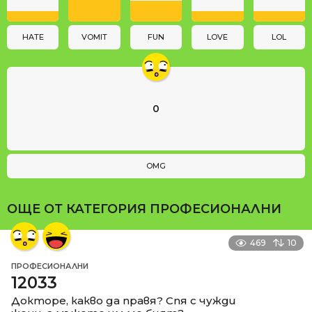
i
o
n
HATE
VOMIT
FUN
LOVE
LOL
0
OMG
ОЩЕ ОТ КАТЕГОРИЯ
ПРОФЕСИОНАЛНИ
469
10
ПРОФЕСИОНАЛНИ
12033
Докторе, какво да правя? Спя с чужди