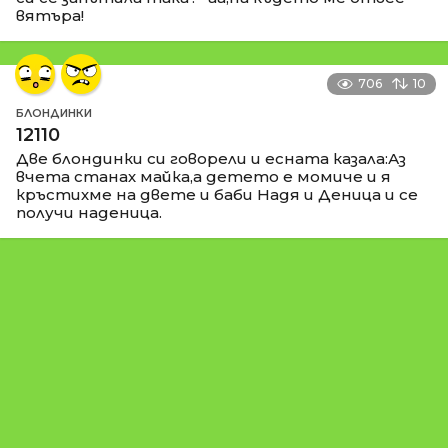
вятъра!
706
10
БЛОНДИНКИ
12110
Две блондинки си говорели и есната казала:Аз
вчета станах майка,а детето е момиче и я
кръстихме на двете и баби Надя и Деница и се
получи наденица.