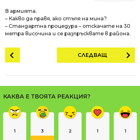
В армията.
– Какво да правя, ако стъпя на мина?
– Стандартна процедура – отскачате на 30
метра височина и се разпръсквате в района.
P
СЛЕДВАЩ
o
s
t
P
a
КАКВА Е ТВОЯТА РЕАКЦИЯ?
g
i
n
a
1
3
2
1
1
t