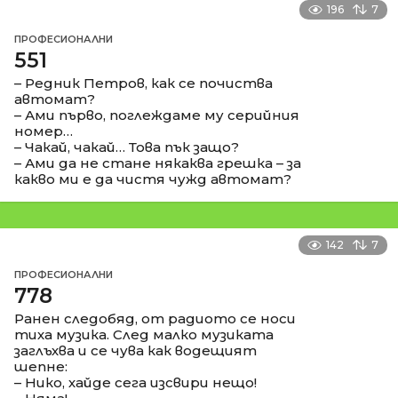
196
7
ПРОФЕСИОНАЛНИ
551
– Редник Петров, как се почиства
автомат?
– Ами първо, поглеждаме му серийния
номер…
– Чакай, чакай… Това пък защо?
– Ами да не стане някаква грешка – за
какво ми е да чистя чужд автомат?
142
7
ПРОФЕСИОНАЛНИ
778
Ранен следобяд, от радиото се носи
тиха музика. След малко музиката
заглъхва и се чува как водещият
шепне:
– Нико, хайде сега изсвири нещо!