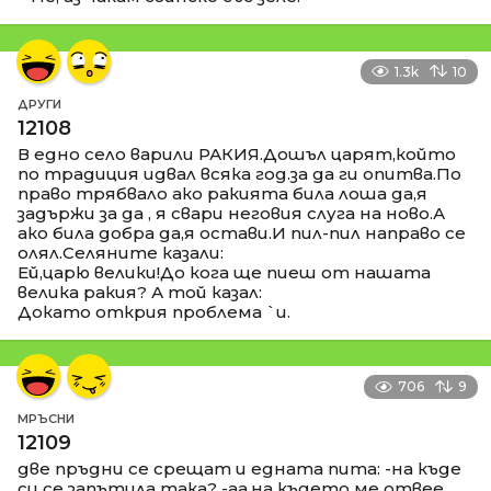
1.3k
10
ДРУГИ
12108
В едно село варили РАКИЯ.Дошъл царят,който
по традиция идвал всяка год.за да ги опитва.По
право трябвало ако ракията била лоша да,я
задържи за да , я свари неговия слуга на ново.А
ако била добра да,я остави.И пил-пил направо се
олял.Селяните казали:
Ей,царю велики!До кога ще пиеш от нашата
велика ракия? А той казал:
Докато открия проблема `и.
706
9
МРЪСНИ
12109
две пръдни се срещат и едната пита: -на къде
си се запътила така? -аа,на където ме отвее