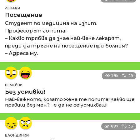
ЛЕКАРИ
Посещение
Студент по медицина на изпит.
Професорът го пита:
– Какво трябва да знае най-вече лекарят,
преди да тръгне на посещение при болния?
– Адреса му.
1.9k
28
СЕМЕЙНИ
Без усмивки!
Най-важното, когато жена те попита“Какво ще
правиш без мен?“, е да не се усмихваш!
887
33
БЛОНДИНКИ