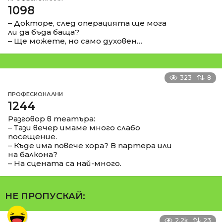
1098
– Докторе, след операцията ще мога
ли да бъда баща?
– Ще можете, но само духовен…
323
8
ПРОФЕСИОНАЛНИ
1244
Разговор в театъра:
– Тази вечер имаме много слабо
посещение.
– Къде има повече хора? В партера или
на балкона?
– На сцената са най-много.
НЕ ПРОПУСКАЙ:
2.2k
23