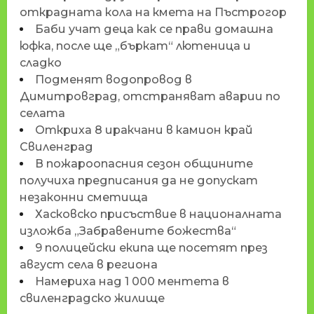
открадната кола на кмета на Пъстрогор
Баби учат деца как се прави домашна
юфка, после ще „бъркат“ лютеница и
сладко
Подменят водопровод в
Димитровград, отстраняват аварии по
селата
Откриха 8 иракчани в камион край
Свиленград
В пожароопасния сезон общините
получиха предписания да не допускат
незаконни сметища
Хасковско присъствие в националната
изложба „Забравените божества“
9 полицейски екипа ще посетят през
август села в региона
Намериха над 1 000 ментета в
свиленградско жилище