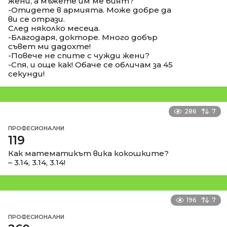
жени, а мъжете им ме бият?
-Отидете в армията. Може добре да
ви се отрази.
След няколко месеца.
-Благодаря, докторе. Много добър
съвет ми дадохте!
-Повече не спите с чужди жени?
-Спя, и още как! Обаче се обличам за 45
секунди!
286
7
ПРОФЕСИОНАЛНИ
119
Как математикът вика кокошките?
– 3.14, 3.14, 3.14!
196
7
ПРОФЕСИОНАЛНИ