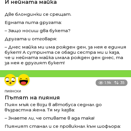
И нейната майка
Две блондинки се срещат.
Едната пита другата:
– Защо носиш два букета?
Другата и отговаря:
– Днес майка ми има рожден ден, за нея е единия
букет! А сутринта се обади сестра ми и каза,
че и нейната майка имала рожден ден днес, та
за нея е другият букет!
1.9k
35
ПИЯНСКИ
Пътят на пияния
Пиян мъж се вози в автобуса седнал до
възрастна жена. Тя му казва:
– Знаете ли, че отивате в ада така!
Пияният станал и се провикнал към шофьора: