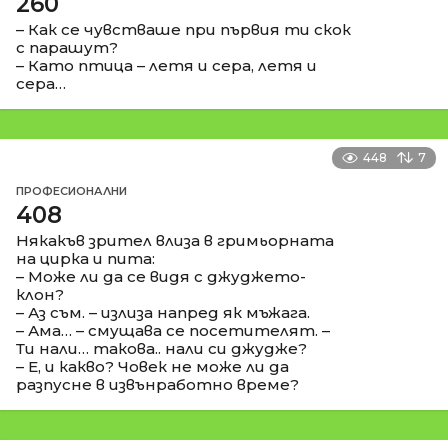
260
– Как се чувстваше при първия ти скок
с парашут?
– Като птица – летя и сера, летя и
сера…
448
7
ПРОФЕСИОНАЛНИ
408
Някакъв зрител влиза в гримьорната
на цирка и пита:
– Може ли да се видя с джуджето-
клон?
– Аз съм. – излиза напред як мъжага.
– Ама… – смущава се посетителят. –
Ти нали… такова.. нали си джудже?
– Е, и какво? Човек не може ли да
разпусне в извънработно време?