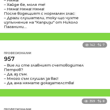
– Няма!
– Хайде бе, моля те!
– Няма! Няма! Няма!
После водещият с нормален глас:
– Драги слушатели, току-що чухте
изпълнение на "Капризи" от Николо
Паганини…
142
7
ПРОФЕСИОНАЛНИ
957
– Вие ли сте главният счетоводител
Петров?
– Да, аз съм.
– Много съм слушал за вас!
– Да, ама нямате доказателства!
359
8
ПРОФЕСИОНАЛНИ