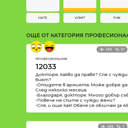
a
и
t
i
HATE
VOMIT
FUN
o
ОЩЕ ОТ КАТЕГОРИЯ
ПРОФЕСИОНА
n
469
10
ПРОФЕСИОНАЛНИ
12033
Докторе, какво да правя? Спя с чужд
бият?
-Отидете в армията. Може добре да 
След няколко месеца.
-Благодаря, докторе. Много добър съ
-Повече не спите с чужди жени?
-Спя, и още как! Обаче се обличам за 4
286
7