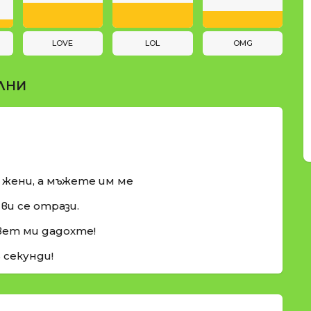
LOVE
LOL
OMG
ЛНИ
и жени, а мъжете им ме
ви се отрази.
вет ми дадохте!
5 секунди!