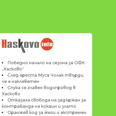
НОВИНИТЕ НА
HASKOVO.INFO
Победно начало на сезона за ОФК
„Хасково“
След ареста Муса Чолак твърди,
че е наклеветен
Спука се главен водопровод в
Хасково
Отказаха свобода на задържан за
контрабанда на кокаин и злато
Оранжев код за жеги и екстремен