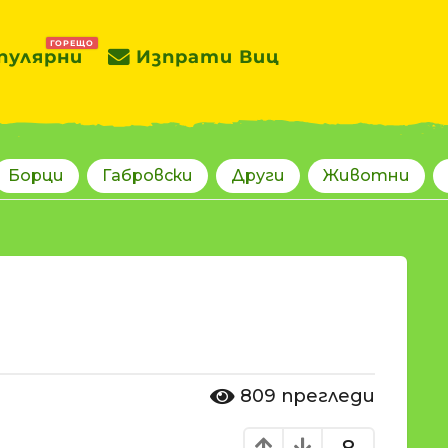
ГОРЕЩО
пулярни
Изпрати Виц
Борци
Габровски
Други
Животни
809
прегледи