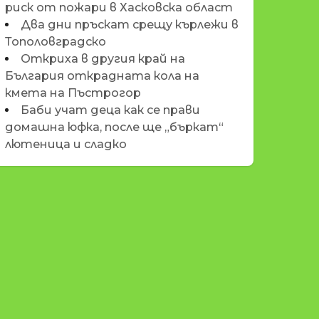
риск от пожари в Хасковска област
Два дни пръскат срещу кърлежи в
Тополовградско
Откриха в другия край на
България открадната кола на
кмета на Пъстрогор
Баби учат деца как се прави
домашна юфка, после ще „бъркат“
лютеница и сладко