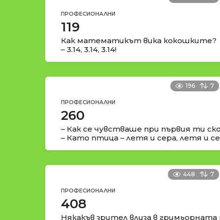
ПРОФЕСИОНАЛНИ
119
Как математикът вика кокошките?
– 3.14, 3.14, 3.14!
196
7
ПРОФЕСИОНАЛНИ
260
– Как се чувстваше при първия ти ск
– Като птица – летя и сера, летя и с
448
7
ПРОФЕСИОНАЛНИ
408
Някакъв зрител влиза в гримьорната 