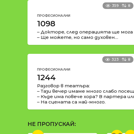
359
8
ПРОФЕСИОНАЛНИ
1098
– Докторе, след операцията ще мога 
– Ще можете, но само духовен…
323
8
ПРОФЕСИОНАЛНИ
1244
Разговор в театъра:
– Тази вечер имаме много слабо посе
– Къде има повече хора? В партера ил
– На сцената са най-много.
НЕ ПРОПУСКАЙ: