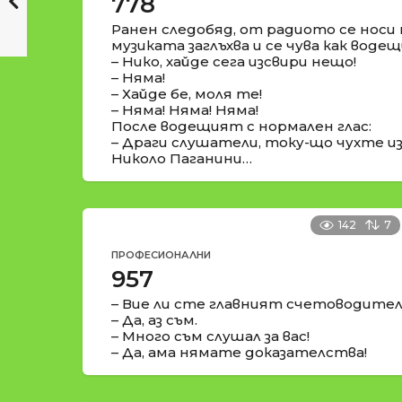
778
Ранен следобяд, от радиото се носи 
музиката заглъхва и се чува как воде
– Нико, хайде сега изсвири нещо!
– Няма!
– Хайде бе, моля те!
– Няма! Няма! Няма!
После водещият с нормален глас:
– Драги слушатели, току-що чухте из
Николо Паганини…
142
7
ПРОФЕСИОНАЛНИ
957
– Вие ли сте главният счетоводите
– Да, аз съм.
– Много съм слушал за вас!
– Да, ама нямате доказателства!