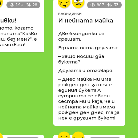
1.9k
28
887
33
БЛОНДИНКИ
ивки!
И нейната майка
ното, когато
 попита“Какво
Две блондинки се
ш без мен?“, е
срещат.
 усмихваш!
Едната пита другата:
– Защо носиш два
букета?
Другата и отговаря:
– Днес майка ми има
рожден ден, за нея е
единия букет! А
сутринта се обади
сестра ми и каза, че и
нейната майка имала
рожден ден днес, та за
нея е другият букет!