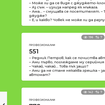
– Може ли да се видя с джуджето-кло
– Аз съм. – излиза напред як мъжага.
– Ама… – смущава се посетителят. – Т
джудже?
– Е, и какво? Човек не може ли да раз
196
7
ПРОФЕСИОНАЛНИ
551
– Редник Петров, как се почиства а
– Ами първо, поглеждаме му серийни
– Чакай, чакай… Това пък защо?
– Ами да не стане някаква грешка – з
автомат?
142
7
ПРОФЕСИОНАЛНИ