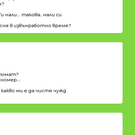
н?
и нали… такова.. нали си
пусне в извънработно време?
втомат?
я номер…
а какво ми е да чистя чужд