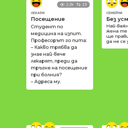
2.2k
23
ЛЕКАРИ
СЕМЕЙНИ
Посещение
Без усм
Най-важ
Студент по
жена те
медицина на изпит.
ще прави
Професорът го пита:
да не се
– Какво трябва да
знае най-вече
лекарят, преди да
тръгне на посещение
при болния?
– Адреса му.