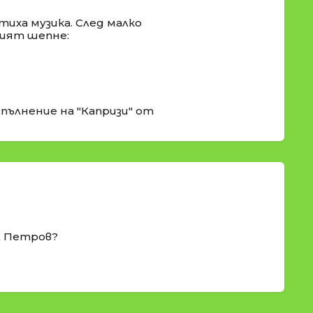
тиха музика. След малко
щият шепне:
пълнение на "Капризи" от
л Петров?