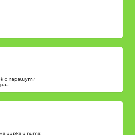
ок с парашут?
ера…
на цирка и пита: