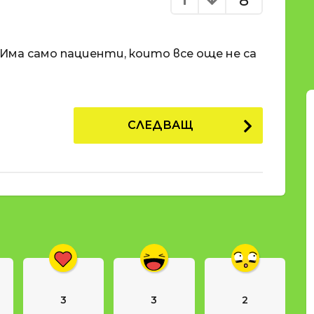
8
 Има само пациенти, които все още не са
СЛЕДВАЩ
3
3
2