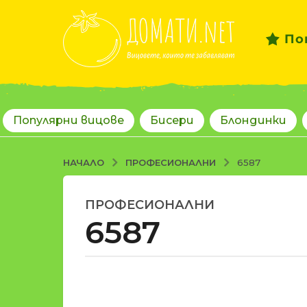
По
Популярни вицове
Бисери
Блондинки
ПРОФЕСИОНАЛНИ
НАЧАЛО
6587
ПРОФЕСИОНАЛНИ
1
6587
8
г
о
д
о
и
т
н
d