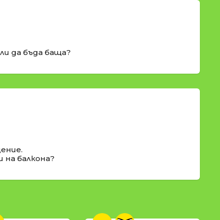
ли да бъда баща?
щение.
и на балкона?