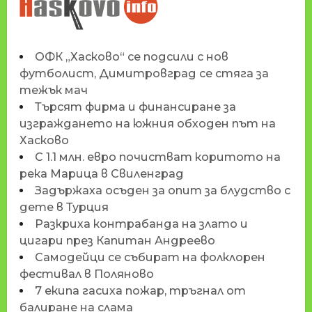
HASKOVO.INFO
ОФК „Хасково“ се подсили с нов
футболист, Димитровград се стяга за
тежък мач
Търсят фирма и финансиране за
изграждането на южния обходен път на
Хасково
С 1.1 млн. евро почистват коритото на
река Марица в Свиленград
Задържаха осъден за опит за блудство с
дете в Турция
Разкриха контрабанда на злато и
цигари през Капитан Андреево
Самодейци се събират на фолклорен
фестивал в Поляново
7 екипа гасиха пожар, тръгнал от
балиране на слама