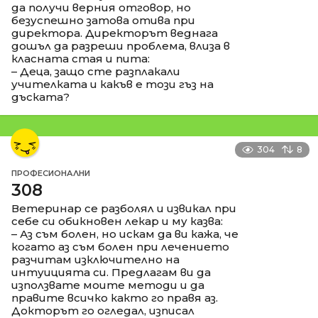
да получи верния отговор, но
безуспешно затова отива при
директора. Директорът веднага
дошъл да разреши проблема, влиза в
класната стая и пита:
– Деца, защо сте разплакали
учителката и какъв е този гъз на
дъската?
304
8
ПРОФЕСИОНАЛНИ
308
Ветеринар се разболял и извикал при
себе си обикновен лекар и му казва:
– Аз съм болен, но искам да ви кажа, че
когато аз съм болен при лечението
разчитам изключително на
интуицията си. Предлагам ви да
използвате моите методи и да
правите всичко както го правя аз.
Докторът го огледал, изписал