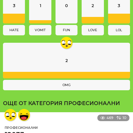
3
1
0
2
3
t
i
o
n
HATE
VOMIT
FUN
LOVE
LOL
2
OMG
ОЩЕ ОТ КАТЕГОРИЯ
ПРОФЕСИОНАЛНИ
469
10
ПРОФЕСИОНАЛНИ