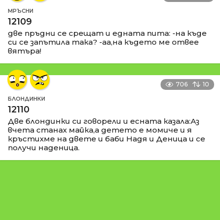
МРЪСНИ
12109
две пръдни се срещат и едната пита: -на къде
си се запътила така? -аа,на където ме отвее
вятъра!
706
10
БЛОНДИНКИ
12110
Две блондинки си говорели и есната казала:Аз
вчета станах майка,а детето е момиче и я
кръстихме на двете и баби Надя и Деница и се
получи наденица.