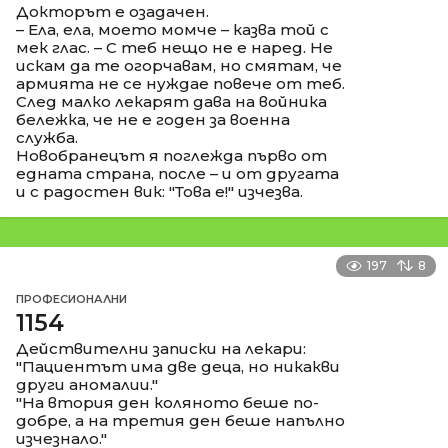
Докторът е озадачен.
– Ела, ела, моето момче – казва той с
мек глас. – С теб нещо не е наред. Не
искам да те огорчавам, но смятам, че
армията не се нуждае повече от теб.
След малко лекарят дава на войника
бележка, че не е годен за военна
служба.
Новобранецът я поглежда първо от
едната страна, после – и от другата
и с радостен вик: "Това е!" изчезва.
197
8
ПРОФЕСИОНАЛНИ
1154
Действителни записки на лекари:
"Пациентът има две деца, но никакви
други аномалии."
"На втория ден коляното беше по-
добре, а на третия ден беше напълно
изчезнало."