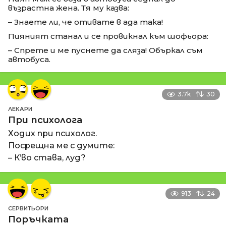
възрастна жена. Тя му казва:
– Знаете ли, че отивате в ада така!
Пияният станал и се провикнал към шофьора:
– Спрете и ме пуснете да сляза! Объркал съм
автобуса.
3.7k
30
ЛЕКАРИ
При психолога
Ходих при психолог.
Посрещна ме с думите:
– К’во става, луд?
913
24
СЕРВИТЬОРИ
Поръчката