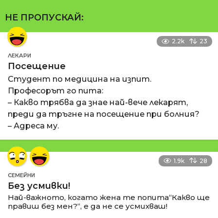
НЕ ПРОПУСКАЙ:
2.2k
23
ЛЕКАРИ
Посещение
Студент по медицина на изпит.
Професорът го пита:
– Какво трябва да знае най-вече лекарят,
преди да тръгне на посещение при болния?
– Адреса му.
1.9k
28
СЕМЕЙНИ
Без усмивки!
Най-важното, когато жена те попита“Какво ще
правиш без мен?“, е да не се усмихваш!