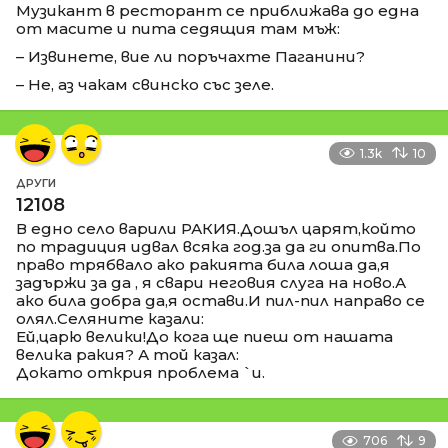
Музикант в ресторант се приближава до една
от масите и пита седящия там мъж:
– Извинете, вие ли поръчахте Паганини?
– Не, аз чакам свинско със зеле.
1.3k
10
ДРУГИ
12108
В едно село варили РАКИЯ.Дошъл царят,който
по традиция идвал всяка год.за да ги опитва.По
право трябвало ако ракията била лоша да,я
задържи за да , я свари неговия слуга на ново.А
ако била добра да,я остави.И пил-пил направо се
олял.Селяните казали:
Ей,царю велики!До кога ще пиеш от нашата
велика ракия? А той казал:
Докато открия проблема `и.
706
9