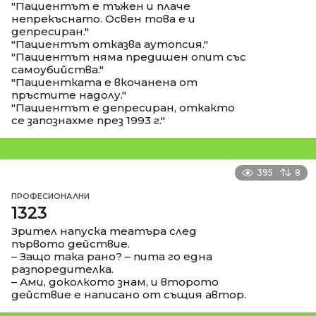
"Пациентът е тъжен и плаче
непрекъснато. Освен това е и
депресиран."
"Пациентът отказва аутопсия."
"Пациентът няма предишен опит със
самоубийства."
"Пациентката е вкочанена от
пръстите надолу."
"Пациентът е депресиран, откакто
се запознахме през 1993 г."
395
8
ПРОФЕСИОНАЛНИ
1323
Зрител напуска театъра след
първото действие.
– Защо така рано? – пита го една
разпоредителка.
– Ами, доколкото знам, и второто
действие е написано от същия автор.