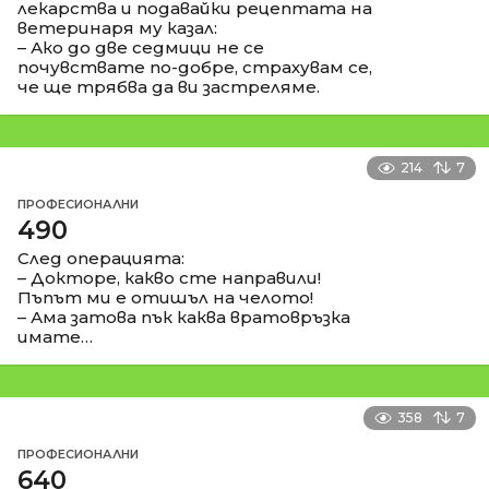
лекарства и подавайки рецептата на
ветеринаря му казал:
– Ако до две седмици не се
почувствате по-добре, страхувам се,
че ще трябва да ви застреляме.
214
7
ПРОФЕСИОНАЛНИ
490
След операцията:
– Докторе, какво сте направили!
Пъпът ми е отишъл на челото!
– Ама затова пък каква вратовръзка
имате…
358
7
ПРОФЕСИОНАЛНИ
640