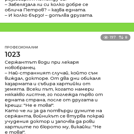
– Забелязала ли си колко добре се
облича Петров? – казва едната.
– И колко бързо! – допълва другата.
197
8
ПРОФЕСИОНАЛНИ
1023
Сержантът води при лекаря
новобранец.
– Най-странният случай, който съм
виждал, докторе. От два дни обикаля
казармата и събира хартийки от
земята. Всеки път, когато намери
някакво листче, го поглежда първо от
едната страна, после от другата и
крещи: "Не е това!".
Като че ли за да потвърди думите на
сержанта, войникът се втурва покрай
учудения доктор и започва да рови
хартиите по бюрото му, викайки: "Не
е това!".