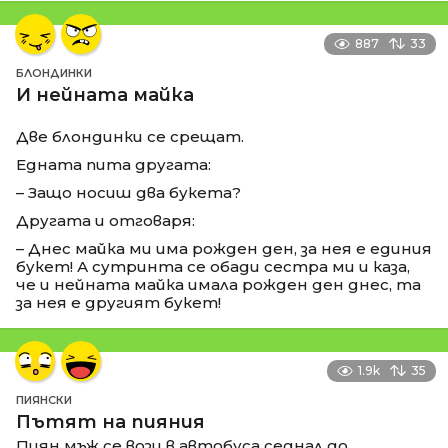
887
33
БЛОНДИНКИ
И нейната майка
Две блондинки се срещат.
Едната пита другата:
– Защо носиш два букета?
Другата и отговаря:
– Днес майка ми има рожден ден, за нея е единия
букет! А сутринта се обади сестра ми и каза,
че и нейната майка имала рожден ден днес, та
за нея е другият букет!
1.9k
35
ПИЯНСКИ
Пътят на пияния
Пиян мъж се вози в автобуса седнал до