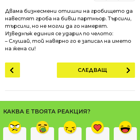
Двама бизнесмени отишли на гробището да
навестят гроба на бивш партньор. Търсили,
търсили, но не могли да го намерят.
Изведнъж единия се ударил по челото:
– Слушай, той навярно го е записал на името
на жена си!
P
СЛЕДВАЩ
o
s
t
P
a
КАКВА Е ТВОЯТА РЕАКЦИЯ?
g
i
n
a