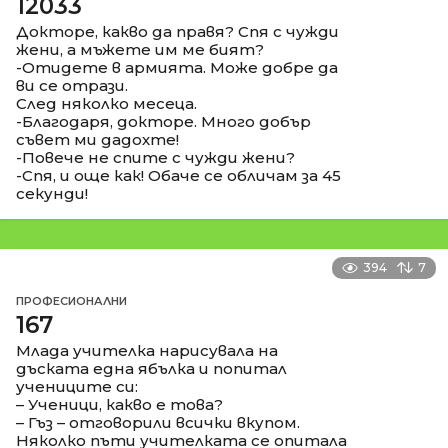
12033
Докторе, какво да правя? Спя с чужди
жени, а мъжете им ме бият?
-Отидете в армията. Може добре да
ви се отрази.
След няколко месеца.
-Благодаря, докторе. Много добър
съвет ми дадохте!
-Повече не спите с чужди жени?
-Спя, и още как! Обаче се обличам за 45
секунди!
394
7
ПРОФЕСИОНАЛНИ
167
Млада учителка нарисувала на
дъската една ябълка и попитал
учениците си:
– Ученици, какво е това?
– Гъз – отговорили всички вкупом.
Няколко пъти учителката се опитала