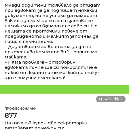
Млади родители трябвало да отидат
при адвокат, за да подпишат някакви
документи, но не успяли да намерят
бавачка за малкия си син и затова се
наложило да го вземат със себе си. Но
нещата се проточили повече от
предвиденото и малкият започнал да
пищи с пълно гърло.
– Да затворим ли вратата, за да не
притеснява колегите ви? – попитала
майката.
– Няма проблем! – отговорил
адвокатът. – Те ще си помислят, че е
някой от клиентите ми, който току-
що е получил сметката!
466
7
ПРОФЕСИОНАЛНИ
877
На някакъв купон две секретарки
разговарят помежду си: