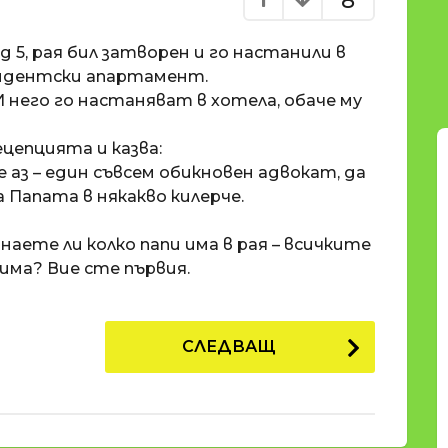
8
д 5, рая бил затворен и го настанили в
зидентски апартамент.
 него го настаняват в хотела, обаче му
епцията и казва:
е аз – един съвсем обикновен адвокат, да
 Папата в някакво килерче.
знаете ли колко папи има в рая – всичките
 има? Вие сте първия.
СЛЕДВАЩ