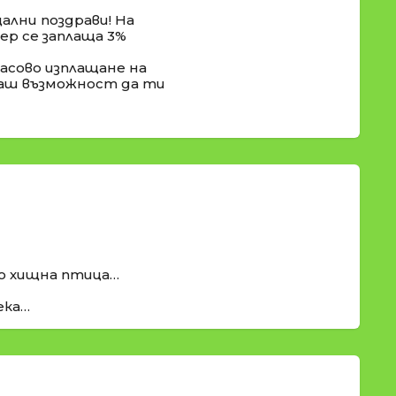
лни поздрави! На
р се заплаща 3%
асово изплащане на
ваш възможност да ти
го хищна птица…
ека…