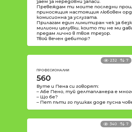
заем за нередовни запаси.
Превеждам ти моите последни проща
приносящия настоящия любовен орде
комисионна за услугата.
Прилагам един лимитиран чек за безк
милиони целувки, които ти не ми да
предам лично в твоя трезор.
Твой вечен дебитор?
232
7
ПРОФЕСИОНАЛНИ
560
Вуте и Пена си говорят:
– Абе Пено, туй делтапланера е мно
– Що бе?
– Пет пъти го пушках доде пусна чов
340
7