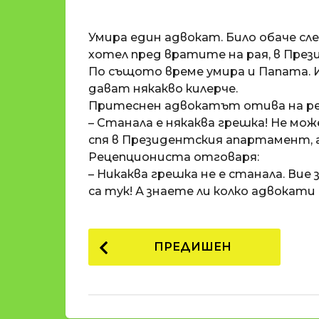
o
и
m
п
Умира един адвокат. Било обаче сле
a
р
t
хотел пред вратите на рая, в Пре
i
е
По същото време умира и Папата. И
д
дават някакво килерче.
и
Притеснен адвокатът отива на рец
1
– Станала е някаква грешка! Не мож
8
спя в Президентския апартамент, а
г
Рецепциониста отговаря:
о
– Никаква грешка не е станала. Вие 
д
са тук! А знаете ли колко адвокати
и
н
P
и
ПРЕДИШЕН
п
o
р
s
е
t
д