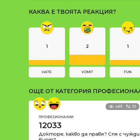
и
P
КАКВА Е ТВОЯТА РЕАКЦИЯ?
a
g
i
n
1
2
1
a
t
i
HATE
VOMIT
FUN
o
ОЩЕ ОТ КАТЕГОРИЯ
ПРОФЕСИОНА
n
469
10
ПРОФЕСИОНАЛНИ
12033
Докторе, какво да правя? Спя с чужд
бият?