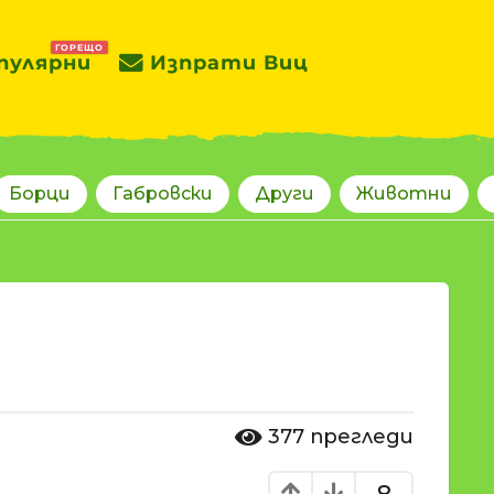
ГОРЕЩО
пулярни
Изпрати Виц
Борци
Габровски
Други
Животни
377
прегледи