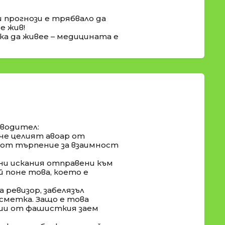
 прогнози е трябвало да
е жив!
ска да живее – медицината е
водител:
че целият авоар от
 от търпение за взаимност
и искания отправени към
 поне това, което е
 ревизор, забелязъл
сметка. Защо е това
ции от фашисткия заем