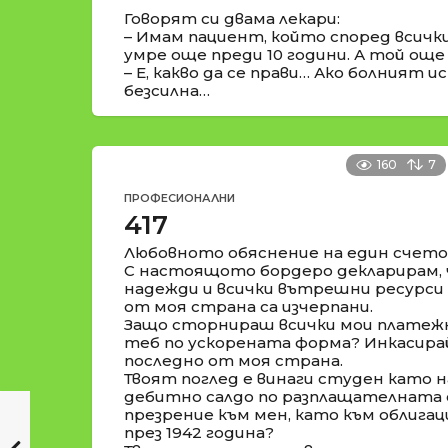
Говорят си двама лекари:
– Имам пациент, който според всички
умре още преди 10 години. А той още 
– Е, какво да се прави… Ако болният и
безсилна…
160
7
ПРОФЕСИОНАЛНИ
417
Любовното обяснение на един счето
С настоящото бордеро декларирам, 
надежди и всички вътрешни ресурси
от моя страна са изчерпани.
Защо сторнираш всички мои платежн
теб по ускорената форма? Инкасирай
последно от моя страна.
Твоят поглед е винаги студен като на
дебитно салдо по разплащателната 
презрение към мен, като към облига
през 1942 година?