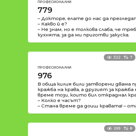
ПРОФЕСИОНАЛНИ
779
– Докторе, елате до нас да преглед
– Какво й е?
– Не знам, но е толкова слаба, че тря
кухнята, за да ми приготви закуска.
322
7
ПРОФЕСИОНАЛНИ
976
В обща килия били затворени двама 
кражба на крава, а другият за кражба 
време този, които бил откраднал кр
– Колко е часът?
– Стана време да доиш кравата! – от
269
8