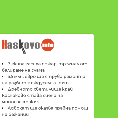
НОВИНИТЕ НА
HASKOVO.INFO
7 екипа гасиха пожар, тръгнал от
балиране на слама
5.5 млн. евро ще струва ремонта
на разбит междуселски път
Древното светилище край
Каснаково става сцена на
моноспектакъл
Адвокат ще оказва правна помощ
на бежанци