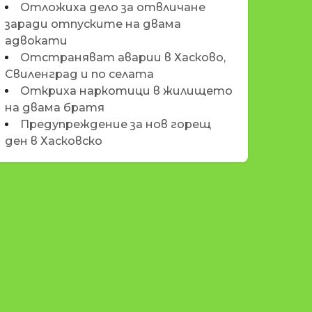
Отложиха дело за отвличане
заради отпуските на двама
адвокати
Отстраняват аварии в Хасково,
Свиленград и по селата
Откриха наркотици в жилището
на двама братя
Предупреждение за нов горещ
ден в Хасковско