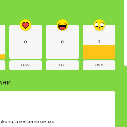
0
0
3
LOVE
LOL
OMG
ЛНИ
и жени, а мъжете им ме