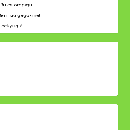
ви се отрази.
вет ми дадохте!
5 секунди!