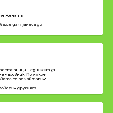
ате жената!
бваше да я занеса до
престъпници – единият за
на часовник. По някое
авата се помайтапил:
говорил другият.