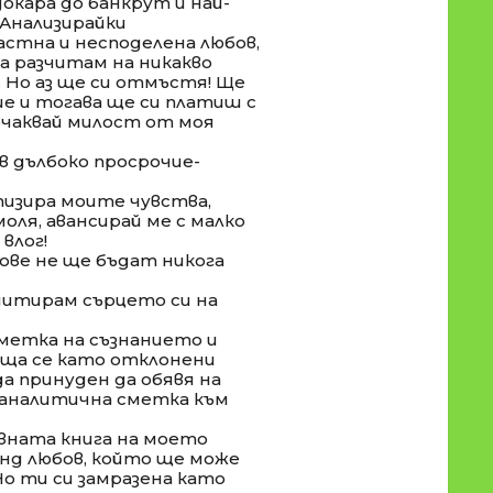
окара до банкрут и най-
 Анализирайки
стна и несподелена любов,
да разчитам на никакво
 Но аз ще си отмъстя! Ще
 и тогава ще си платиш с
очаквай милост от моя
в дълбоко просрочие-
тизира моите чувства,
оля, авансирай ме с малко
влог!
ове не ще бъдат никога
дитирам сърцето си на
метка на съзнанието и
таща се като отклонени
а принуден да обявя на
 аналитична сметка към
лавната книга на моето
онд любов, който ще може
Но ти си замразена като