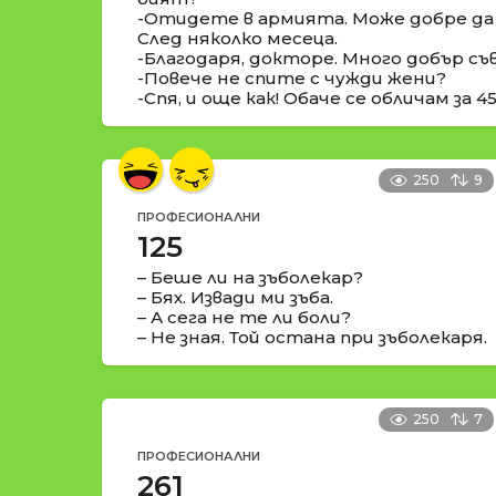
-Отидете в армията. Може добре да 
След няколко месеца.
-Благодаря, докторе. Много добър съ
-Повече не спите с чужди жени?
-Спя, и още как! Обаче се обличам за 4
250
9
ПРОФЕСИОНАЛНИ
125
– Беше ли на зъболекар?
– Бях. Извади ми зъба.
– А сега не те ли боли?
– Не зная. Той остана при зъболекаря.
250
7
ПРОФЕСИОНАЛНИ
261