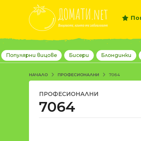
По
Популярни вицове
Бисери
Блондинки
ПРОФЕСИОНАЛНИ
НАЧАЛО
7064
ПРОФЕСИОНАЛНИ
1
7064
8
г
о
д
о
и
т
н
d