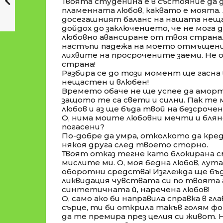
Твоята студенина е в състояние да д
пламенната любов, каквато е моята.
досегашният баланс на нашата неща
дойдох до заключението, че не мога 
любовно авансиране от твоя страна.
настъпи падежа на моето отмъщение
лихвите на просрочените заеми. Не 
страна!
Разбира се до този момент ще гасна 
нещастен и влюбен!
Времето обаче не ще успее да амор
защото те са свети и силни. Пак те м
любов и аз ще бъда твой на безсрочен 
О, нима моите любовни мечти и блян
погасени?
По-добре да умра, отколкото да кре
някоя друга след твоето сторно.
Твоят отказ тегне като блокирана с
мислите ми. О, моя бедна любов, лу
оборотни средства! Изглежда ще бъд
ликвидация чувствата си по твоята
синтетичната й, наречена любов!
О, само ако би направила справка в г
сърце, ти би открила такъв голям ф
да те премира през целия си живот. 